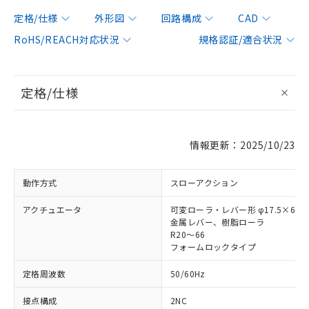
定格/仕様
外形図
回路構成
CAD
RoHS/REACH対応状況
規格認証/適合状況
定格/仕様
情報更新：2025/10/23
動作方式
スローアクション
アクチュエータ
可変ローラ・レバー形 φ17.5×6.8
金属レバー、樹脂ローラ
R20～66
フォームロックタイプ
定格周波数
50/60Hz
接点構成
2NC