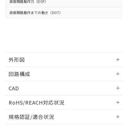
使用いたしません。
たはお客様担当のオムロン制御
直接開路動作力（DOF）
ください。
当社は、貴社製品を第三者に販売する
機器販売店・当社販売員にご確
在庫状況および標準価格結果を当社の
※2 対応予定月
「ｅ」：有害物質（10物質）のすべてが基
場合は、上記1、2および3の内容を当
直接開路動作までの動き（DOT）
認ください)
事前の承諾なく第三者に漏洩または開
準値以下であることを示します。
該第三者に通知します。また当社は、
示しないようお願いします。
部品在庫の切り替え状況などにより、予定
「10」：通常の使用状況下において有害物
販売先および販売に係わる関係者が違
マイパーツ機能（部品リスト作成サー
空
受注生産機種、また在庫状況の
月が前後することがあります。
質が外部に漏えいし、環境に深刻な影響を
法に輸出するおそれがある場合は、取
ビス）をご利用いただくには、I-Web
白
情報を公開していない機種
及ぼさない年数を意味します。
り引きをいたしません。
メンバーズにご登録されている必要が
「－」：未確認です。当社販売部門へお問
あります。
い合わせください。
お客様が当ウェブサイト上で当社にご
※3 非含有証明書ダウンロード
登録された部品リストについて、当社
外形図
および当社の共同利用者が、当社の製
下記の非含有証明書をダウンロードするこ
品・サービスに関するお客様との取
情報更新：2025/10/23
とができます。
回路構成
合意する
キャンセル
引・商談に必要な範囲で利用すること
をご了承ください。
EU RoHS指令（10物質）の非含有証明書
情報更新：2025/10/23
※当社の共同利用者とは、
"個人情報
CAD
51物質の非含有証明書（当社基準）
の共同利用に関して"
の「1.共同利
※本証明書は発行日時点で非含有を証明す
用者の範囲」に記載されている法人を
ログイン/会員登録いただくと、CADデータをダウンロー
RoHS/REACH対応状況
るもので、過去に遡って非含有を証明する
指します。
ドすることができます。
ものではありません。
情報更新：2026/7/29
また、RoHS指令のフタル酸エステル類４
規格認証/適合状況
物質の対応では、対応完了までの期間は出
ログイン/会員登録
EU RoHS
注意事項・凡例
荷製品に未対応品が混在することから備考