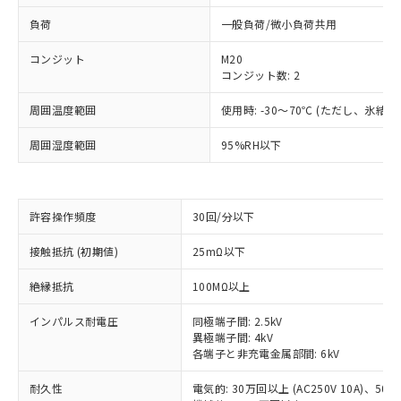
負荷
一般負荷/微小負荷共用
コンジット
M20
コンジット数: 2
周囲温度範囲
使用時: -30～70℃ (ただし、氷結
周囲湿度範囲
95%RH以下
許容操作頻度
30回/分以下
※1 対応状況
接触抵抗 (初期値)
25mΩ以下
対応済み：EU RoHS指令（10物質）の
絶縁抵抗
100MΩ以上
非含有に対応した製品が提供可能な商品で
す。
インパルス耐電圧
同極端子間: 2.5kV
対応予定：EU RoHS指令（10物質）の非含
異極端子間: 4kV
ご利用条件
有に対応した製品に切り替える予定のある
各端子と非充電金属部間: 6kV
商品です。
対応予定なし：EU RoHS指令（10物質）の
耐久性
電気的: 30万回以上 (AC250V 10A)、50万回
以下の条件をお読みいただき、同意のうえ