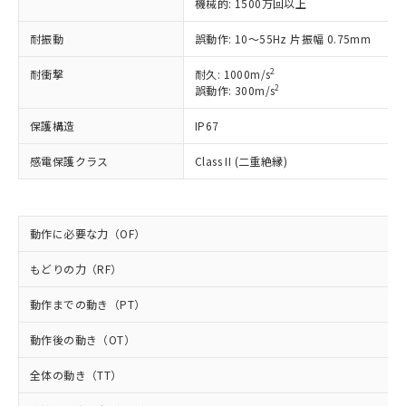
非含有に非対応の商品で、対応品を出す予
機械的: 1500万回以上
ご利用ください。
定はありません。
耐振動
誤動作: 10～55Hz 片振幅 0.75mm
調査・確認中：EU RoHS指令（10物質）の
本サービスは、当社制御機器事業取扱
※1 中国RoHS○×表
非含有の対応状況を調査中または確認中の
商品の当社在庫状況および標準価格
2
耐衝撃
耐久: 1000m/s
商品です。
(税抜)を提供させていただくもので
2
誤動作: 300m/s
「○」：最大均質材料含有率が中国RoHSの
非該当品：ライセンス料など無形物で、有
す。
基準値以下であることを示します。
害物質有無と関係のない商品です。
保護構造
IP67
当社制御機器事業取扱商品の中には、
「×」：最大均質材料含有率が中国RoHSの
仕入先様の事情により、非含有部品として
本サービスの対象外となる商品もある
基準値を超えていることを示します。
いたものが、含有品と判明した場合などや
当社は、これら貴社製品のうち、外国
感電保護クラス
Class II (二重絶縁)
ことをご了承ください。
「－」：未確認です。当社販売部門へお問
むを得ず変更することがあります。
為替および外国貿易法に定める商品
在庫状況および標準価格照会結果は、
い合わせください。
（以下｢規制貨物等」という）を輸出
記載している更新日時点での社内デー
*EU RoHS指令（10物質）：
または国外への提供する場合は、日本
記
タに基づき作成されるものであり、閲
説明
鉛(Pb) 1000ppm以下、 水銀(Hg) 1000ppm以下、 カド
*中国RoHS10物質の基準値 (GB/T26572)：
動作に必要な力（OF）
国政府の輸出許可(または役務取引許
号
覧された時点での実際の在庫および標
ミウム(Cd) 100ppm以下、
Pb(鉛) :1000ppm、 Hg(水銀) : 1000ppm、 Cd(カドミウ
可)を取得するなどの必要な手続きを
六価クロム(Cr(Ⅵ)) 1000ppm以下、ポリ臭化ビフェニル
ム) : 100ppm、
準価格とは異なる場合があることをご
類(PBB) 1000ppm以下、ポリ臭化ジフェニルエーテル類
もどりの力（RF）
Cr(Ⅵ)(六価クロム) : 1000ppm、 PBBs(ポリ臭化ビフェ
とります。
了承ください。
(PBDE) 1000ppm以下、フタル酸ビス(2-エチルヘキシ
○
一定数以上の在庫あり
ニル類) : 1000ppm、 PBDEs(ポリ臭化ジフェニルエーテ
当社は規制貨物を破棄する場合は、完
ル) (DEHP)(別名：DOP) 1000ppm以下、フタル酸ブチ
正式な納期状況および標準価格はお客
ル類) : 1000ppm、
動作までの動き（PT）
ルベンジル（BBP） 1000ppm以下、フタル酸ジブチル
全に破砕するなど、違法に輸出されな
DBP(フタル酸ジブチル) : 1000ppm、 DIBP(フタル酸ジ
様のお取引先、またはお客様担当のオ
（DBP） 1000ppm以下、フタル酸ジイソブチル
イソブチル) : 1000ppm、 BBP(フタル酸ブチルベンジ
△
一定数には満たないが在庫あり
いよう必要な手段を講じます。
ムロン制御機器販売店・当社販売員に
(DIBP) 1000ppm以下
ル) : 1000ppm、
動作後の動き（OT）
当社は貴社製品を、核兵器、ミサイ
但し、RoHS指令で産業用監視および制御機器に対する
DEHP(フタル酸ビス(2-エチルヘキシル)) : 1000ppm
ご相談ください。
適用除外項目は除く。
ル、化学兵器、生物兵器またはその他
－
在庫なし(最新の在庫状況につ
オムロン制御機器販売店や当社販売拠
全体の動き（TT）
フタル酸エステル類の４物質については閾値を超える意
武器並びにこれらの製造装置等に一切
いては、お客様のお取引先、ま
図的な使用がないことを確認しています。
点は「
販売ネットワーク
」をご確認
※2 環境保護使用期限