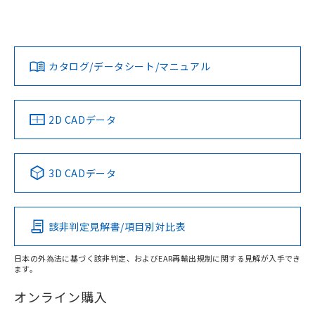
UL認証
CSA認証
CEマーキング
欄に対応日を記載しておりました。
既に当社にて対応品への在庫切替を完了
Yes
Yes
Yes
していることから、特段のことがない限
対応状況
対応予定月
※1
※2
ダウンロードデータをご利用いただく前に、以下を必ずお読
り、2022年1月12日より割愛しておりま
みください。
カタログ/データシート/マニュアル
す。
対応済み
ソフトウェアの使用条件
LR型式承認
DNV型式承認
BV型式承認
KR型式承
（イギリス
（ノルウェー
（フランス
（韓国
船舶規格）
船舶規格）
船舶規格）
船舶規格
中国 RoHS
注意事項・凡例
2D CADデータ
取りつけ穴加工図
No
No
No
No
中国 RoHS表
※1 ※2
3D CADデータ
この製品の規格認証/適合状況ページへ
Pb
Hg
Cd
Cr(VI)
その他の認証はこちらのページからご検索ください
該非判定見解書/項目別対比表
X
O
O
O
日本の外為法に基づく該非判定、およびEAR再輸出規制に関する見解が入手でき
ます。
"対応済み"や非含有の記載がされた商品であっても、流通
在庫等で未対応品が混在する可能性があります。
オンライン購入
非含有品が必要な際は、弊社営業部門もしくは販売店へお