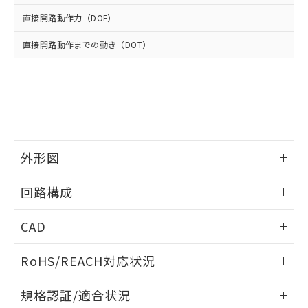
※2 環境保護使用期限
使用いたしません。
たはお客様担当のオムロン制御
ください。
直接開路動作力（DOF）
当社は、貴社製品を第三者に販売する
機器販売店・当社販売員にご確
在庫状況および標準価格結果を当社の
※2 対応予定月
「ｅ」：有害物質（10物質）のすべてが基
場合は、上記1、2および3の内容を当
認ください)
事前の承諾なく第三者に漏洩または開
直接開路動作までの動き（DOT）
準値以下であることを示します。
該第三者に通知します。また当社は、
示しないようお願いします。
部品在庫の切り替え状況などにより、予定
「10」：通常の使用状況下において有害物
販売先および販売に係わる関係者が違
マイパーツ機能（部品リスト作成サー
空
受注生産機種、また在庫状況の
月が前後することがあります。
質が外部に漏えいし、環境に深刻な影響を
法に輸出するおそれがある場合は、取
ビス）をご利用いただくには、I-Web
白
情報を公開していない機種
及ぼさない年数を意味します。
り引きをいたしません。
メンバーズにご登録されている必要が
「－」：未確認です。当社販売部門へお問
あります。
い合わせください。
お客様が当ウェブサイト上で当社にご
※3 非含有証明書ダウンロード
登録された部品リストについて、当社
外形図
および当社の共同利用者が、当社の製
下記の非含有証明書をダウンロードするこ
品・サービスに関するお客様との取
とができます。
情報更新：2025/10/23
合意する
キャンセル
引・商談に必要な範囲で利用すること
回路構成
をご了承ください。
EU RoHS指令（10物質）の非含有証明書
※当社の共同利用者とは、
"個人情報
情報更新：2025/10/23
51物質の非含有証明書（当社基準）
CAD
の共同利用に関して"
の「1.共同利
※本証明書は発行日時点で非含有を証明す
用者の範囲」に記載されている法人を
ログイン/会員登録いただくと、CADデータをダウンロー
るもので、過去に遡って非含有を証明する
指します。
RoHS/REACH対応状況
ドすることができます。
ものではありません。
また、RoHS指令のフタル酸エステル類４
情報更新：2026/7/29
規格認証/適合状況
物質の対応では、対応完了までの期間は出