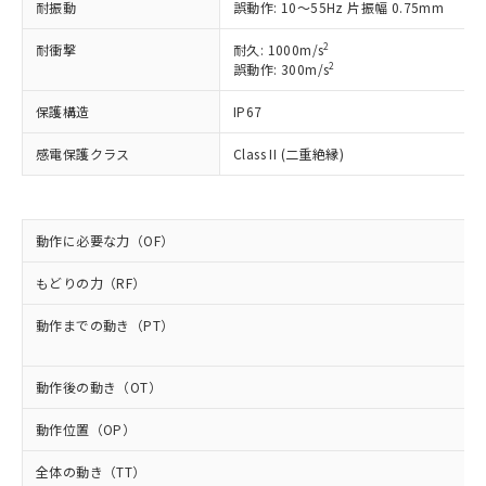
耐振動
誤動作: 10～55Hz 片振幅 0.75mm
以下の条件をお読みいただき、同意のうえ
非含有に非対応の商品で、対応品を出す予
ご利用ください。
定はありません。
2
耐衝撃
耐久: 1000m/s
調査・確認中：EU RoHS指令（10物質）の
2
誤動作: 300m/s
本サービスは、当社制御機器事業取扱
※1 中国RoHS○×表
非含有の対応状況を調査中または確認中の
商品の当社在庫状況および標準価格
商品です。
保護構造
IP67
(税抜)を提供させていただくもので
「○」：最大均質材料含有率が中国RoHSの
非該当品：ライセンス料など無形物で、有
す。
基準値以下であることを示します。
害物質有無と関係のない商品です。
感電保護クラス
Class II (二重絶縁)
当社制御機器事業取扱商品の中には、
「×」：最大均質材料含有率が中国RoHSの
仕入先様の事情により、非含有部品として
本サービスの対象外となる商品もある
基準値を超えていることを示します。
いたものが、含有品と判明した場合などや
当社は、これら貴社製品のうち、外国
ことをご了承ください。
「－」：未確認です。当社販売部門へお問
むを得ず変更することがあります。
為替および外国貿易法に定める商品
在庫状況および標準価格照会結果は、
い合わせください。
動作に必要な力（OF）
（以下｢規制貨物等」という）を輸出
記載している更新日時点での社内デー
*EU RoHS指令（10物質）：
または国外への提供する場合は、日本
記
タに基づき作成されるものであり、閲
説明
もどりの力（RF）
鉛(Pb) 1000ppm以下、 水銀(Hg) 1000ppm以下、 カド
*中国RoHS10物質の基準値 (GB/T26572)：
国政府の輸出許可(または役務取引許
号
覧された時点での実際の在庫および標
ミウム(Cd) 100ppm以下、
Pb(鉛) :1000ppm、 Hg(水銀) : 1000ppm、 Cd(カドミウ
可)を取得するなどの必要な手続きを
六価クロム(Cr(Ⅵ)) 1000ppm以下、ポリ臭化ビフェニル
ム) : 100ppm、
準価格とは異なる場合があることをご
動作までの動き（PT）
類(PBB) 1000ppm以下、ポリ臭化ジフェニルエーテル類
Cr(Ⅵ)(六価クロム) : 1000ppm、 PBBs(ポリ臭化ビフェ
とります。
了承ください。
(PBDE) 1000ppm以下、フタル酸ビス(2-エチルヘキシ
○
一定数以上の在庫あり
ニル類) : 1000ppm、 PBDEs(ポリ臭化ジフェニルエーテ
当社は規制貨物を破棄する場合は、完
ル) (DEHP)(別名：DOP) 1000ppm以下、フタル酸ブチ
正式な納期状況および標準価格はお客
ル類) : 1000ppm、
ルベンジル（BBP） 1000ppm以下、フタル酸ジブチル
全に破砕するなど、違法に輸出されな
DBP(フタル酸ジブチル) : 1000ppm、 DIBP(フタル酸ジ
動作後の動き（OT）
様のお取引先、またはお客様担当のオ
（DBP） 1000ppm以下、フタル酸ジイソブチル
イソブチル) : 1000ppm、 BBP(フタル酸ブチルベンジ
△
一定数には満たないが在庫あり
いよう必要な手段を講じます。
ムロン制御機器販売店・当社販売員に
(DIBP) 1000ppm以下
ル) : 1000ppm、
動作位置（OP）
当社は貴社製品を、核兵器、ミサイ
但し、RoHS指令で産業用監視および制御機器に対する
DEHP(フタル酸ビス(2-エチルヘキシル)) : 1000ppm
ご相談ください。
適用除外項目は除く。
ル、化学兵器、生物兵器またはその他
－
在庫なし(最新の在庫状況につ
オムロン制御機器販売店や当社販売拠
フタル酸エステル類の４物質については閾値を超える意
全体の動き（TT）
武器並びにこれらの製造装置等に一切
いては、お客様のお取引先、ま
図的な使用がないことを確認しています。
点は「
販売ネットワーク
」をご確認