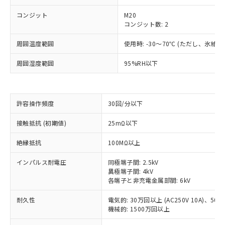
コンジット
M20
コンジット数: 2
周囲温度範囲
使用時: -30～70℃ (ただし、氷結
周囲湿度範囲
95%RH以下
許容操作頻度
30回/分以下
接触抵抗 (初期値)
25mΩ以下
※1 対応状況
絶縁抵抗
100MΩ以上
対応済み：EU RoHS指令（10物質）の
インパルス耐電圧
同極端子間: 2.5kV
非含有に対応した製品が提供可能な商品で
異極端子間: 4kV
す。
各端子と非充電金属部間: 6kV
対応予定：EU RoHS指令（10物質）の非含
ご利用条件
耐久性
電気的: 30万回以上 (AC250V 10A)、50万回
有に対応した製品に切り替える予定のある
機械的: 1500万回以上
商品です。
対応予定なし：EU RoHS指令（10物質）の