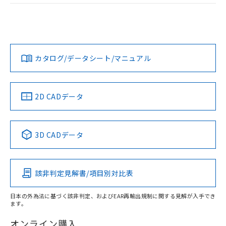
荷製品に未対応品が混在することから備考
ログイン/会員登録
EU RoHS
注意事項・凡例
欄に対応日を記載しておりました。
UL認証
CSA認証
CEマーキング
既に当社にて対応品への在庫切替を完了
していることから、特段のことがない限
Yes
Yes
Yes
対応状況
対応予定月
※1
※2
ダウンロードデータをご利用いただく前に、以下を必ずお読
り、2022年1月12日より割愛しておりま
みください。
す。
カタログ/データシート/マニュアル
対応済み
ソフトウェアの使用条件
LR型式承認
DNV型式承認
BV型式承認
KR型式承
（イギリス
（ノルウェー
（フランス
（韓国
船舶規格）
船舶規格）
船舶規格）
船舶規格
中国 RoHS
注意事項・凡例
2D CADデータ
取りつけ穴加工図
No
No
No
No
中国 RoHS表
※1 ※2
3D CADデータ
この製品の規格認証/適合状況ページへ
Pb
Hg
Cd
Cr(VI)
その他の認証はこちらのページからご検索ください
該非判定見解書/項目別対比表
X
O
O
O
日本の外為法に基づく該非判定、およびEAR再輸出規制に関する見解が入手でき
ます。
"対応済み"や非含有の記載がされた商品であっても、流通
在庫等で未対応品が混在する可能性があります。
オンライン購入