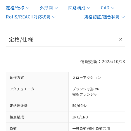
定格/仕様
外形図
回路構成
CAD
RoHS/REACH対応状況
規格認証/適合状況
定格/仕様
情報更新：2025/10/23
動作方式
スローアクション
アクチュエータ
プランジャ形 φ6
樹脂プランジャ
定格周波数
50/60Hz
接点構成
1NC/1NO
負荷
一般負荷/微小負荷共用