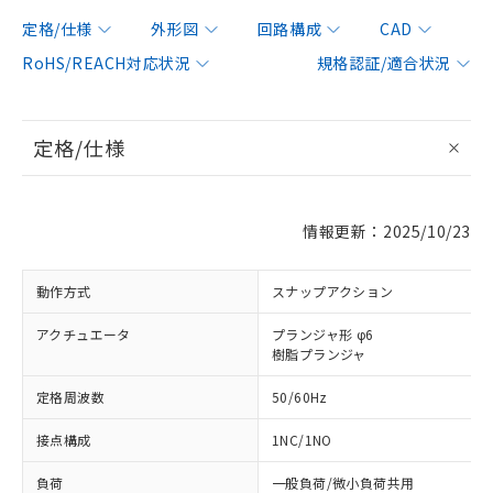
定格/仕様
外形図
回路構成
CAD
RoHS/REACH対応状況
規格認証/適合状況
定格/仕様
情報更新：2025/10/23
動作方式
スナップアクション
アクチュエータ
プランジャ形 φ6
樹脂プランジャ
定格周波数
50/60Hz
接点構成
1NC/1NO
負荷
一般負荷/微小負荷共用