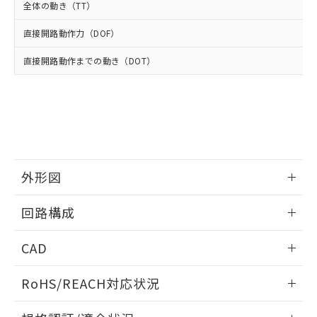
武器並びにこれらの製造装置等に一切
いては、お客様のお取引先、ま
図的な使用がないことを確認しています。
点は「
販売ネットワーク
」をご確認
全体の動き（TT）
※2 環境保護使用期限
使用いたしません。
たはお客様担当のオムロン制御
ください。
当社は、貴社製品を第三者に販売する
機器販売店・当社販売員にご確
直接開路動作力（DOF）
在庫状況および標準価格結果を当社の
※2 対応予定月
「ｅ」：有害物質（10物質）のすべてが基
場合は、上記1、2および3の内容を当
認ください)
事前の承諾なく第三者に漏洩または開
準値以下であることを示します。
該第三者に通知します。また当社は、
直接開路動作までの動き（DOT）
示しないようお願いします。
部品在庫の切り替え状況などにより、予定
「10」：通常の使用状況下において有害物
販売先および販売に係わる関係者が違
マイパーツ機能（部品リスト作成サー
空
受注生産機種、また在庫状況の
月が前後することがあります。
質が外部に漏えいし、環境に深刻な影響を
法に輸出するおそれがある場合は、取
ビス）をご利用いただくには、I-Web
白
情報を公開していない機種
及ぼさない年数を意味します。
り引きをいたしません。
メンバーズにご登録されている必要が
「－」：未確認です。当社販売部門へお問
あります。
い合わせください。
お客様が当ウェブサイト上で当社にご
※3 非含有証明書ダウンロード
登録された部品リストについて、当社
および当社の共同利用者が、当社の製
外形図
下記の非含有証明書をダウンロードするこ
品・サービスに関するお客様との取
とができます。
合意する
キャンセル
引・商談に必要な範囲で利用すること
情報更新：2025/10/23
回路構成
をご了承ください。
EU RoHS指令（10物質）の非含有証明書
※当社の共同利用者とは、
"個人情報
51物質の非含有証明書（当社基準）
情報更新：2025/10/23
の共同利用に関して"
の「1.共同利
CAD
※本証明書は発行日時点で非含有を証明す
用者の範囲」に記載されている法人を
るもので、過去に遡って非含有を証明する
指します。
ログイン/会員登録いただくと、CADデータをダウンロー
RoHS/REACH対応状況
ものではありません。
ドすることができます。
また、RoHS指令のフタル酸エステル類４
情報更新：2026/7/29
物質の対応では、対応完了までの期間は出