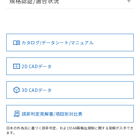
規格認証/適合状況
荷製品に未対応品が混在することから備考
ログイン/会員登録
EU RoHS
注意事項・凡例
欄に対応日を記載しておりました。
UL認証
CSA認証
CEマーキング
既に当社にて対応品への在庫切替を完了
していることから、特段のことがない限
Yes
Yes
Yes
り、2022年1月12日より割愛しておりま
対応状況
対応予定月
※1
※2
ダウンロードデータをご利用いただく前に、以下を必ずお読
す。
みください。
カタログ/データシート/マニュアル
対応済み
ソフトウェアの使用条件
LR型式承認
DNV型式承認
BV型式承認
KR型式承
（イギリス
（ノルウェー
（フランス
（韓国
船舶規格）
船舶規格）
船舶規格）
船舶規格
中国 RoHS
注意事項・凡例
2D CADデータ
取りつけ穴加工図
No
No
No
No
中国 RoHS表
※1 ※2
3D CADデータ
この製品の規格認証/適合状況ページへ
Pb
Hg
Cd
Cr(VI)
その他の認証はこちらのページからご検索ください
該非判定見解書/項目別対比表
X
O
O
O
日本の外為法に基づく該非判定、およびEAR再輸出規制に関する見解が入手でき
ます。
"対応済み"や非含有の記載がされた商品であっても、流通