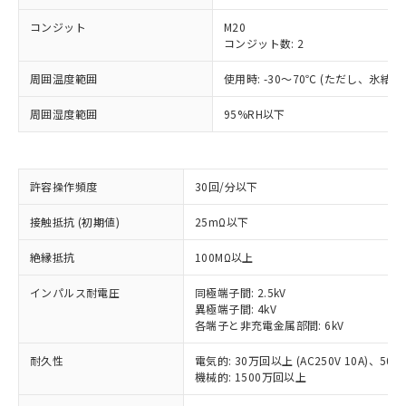
コンジット
M20
コンジット数: 2
周囲温度範囲
使用時: -30～70℃ (ただし、氷結
周囲湿度範囲
95%RH以下
許容操作頻度
30回/分以下
接触抵抗 (初期値)
25mΩ以下
※1 対応状況
絶縁抵抗
100MΩ以上
インパルス耐電圧
同極端子間: 2.5kV
対応済み：EU RoHS指令（10物質）の
異極端子間: 4kV
非含有に対応した製品が提供可能な商品で
各端子と非充電金属部間: 6kV
す。
対応予定：EU RoHS指令（10物質）の非含
耐久性
電気的: 30万回以上 (AC250V 10A)、50万回
ご利用条件
有に対応した製品に切り替える予定のある
機械的: 1500万回以上
商品です。