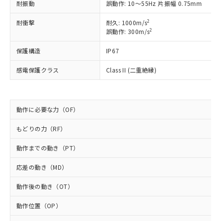
対応予定なし：EU RoHS指令（10物質）の
耐振動
誤動作: 10～55Hz 片振幅 0.75mm
以下の条件をお読みいただき、同意のうえ
非含有に非対応の商品で、対応品を出す予
ご利用ください。
2
定はありません。
耐衝撃
耐久: 1000m/s
2
誤動作: 300m/s
調査・確認中：EU RoHS指令（10物質）の
本サービスは、当社制御機器事業取扱
※1 中国RoHS○×表
非含有の対応状況を調査中または確認中の
商品の当社在庫状況および標準価格
保護構造
IP67
商品です。
(税抜)を提供させていただくもので
「○」：最大均質材料含有率が中国RoHSの
非該当品：ライセンス料など無形物で、有
す。
感電保護クラス
Class II (二重絶縁)
基準値以下であることを示します。
害物質有無と関係のない商品です。
当社制御機器事業取扱商品の中には、
「×」：最大均質材料含有率が中国RoHSの
仕入先様の事情により、非含有部品として
本サービスの対象外となる商品もある
基準値を超えていることを示します。
いたものが、含有品と判明した場合などや
当社は、これら貴社製品のうち、外国
ことをご了承ください。
「－」：未確認です。当社販売部門へお問
むを得ず変更することがあります。
為替および外国貿易法に定める商品
動作に必要な力（OF）
在庫状況および標準価格照会結果は、
い合わせください。
（以下｢規制貨物等」という）を輸出
記載している更新日時点での社内デー
*EU RoHS指令（10物質）：
または国外への提供する場合は、日本
もどりの力（RF）
記
タに基づき作成されるものであり、閲
説明
鉛(Pb) 1000ppm以下、 水銀(Hg) 1000ppm以下、 カド
*中国RoHS10物質の基準値 (GB/T26572)：
国政府の輸出許可(または役務取引許
号
覧された時点での実際の在庫および標
ミウム(Cd) 100ppm以下、
Pb(鉛) :1000ppm、 Hg(水銀) : 1000ppm、 Cd(カドミウ
動作までの動き（PT）
可)を取得するなどの必要な手続きを
六価クロム(Cr(Ⅵ)) 1000ppm以下、ポリ臭化ビフェニル
ム) : 100ppm、
準価格とは異なる場合があることをご
類(PBB) 1000ppm以下、ポリ臭化ジフェニルエーテル類
Cr(Ⅵ)(六価クロム) : 1000ppm、 PBBs(ポリ臭化ビフェ
とります。
了承ください。
(PBDE) 1000ppm以下、フタル酸ビス(2-エチルヘキシ
○
一定数以上の在庫あり
ニル類) : 1000ppm、 PBDEs(ポリ臭化ジフェニルエーテ
応差の動き（MD）
当社は規制貨物を破棄する場合は、完
ル) (DEHP)(別名：DOP) 1000ppm以下、フタル酸ブチ
正式な納期状況および標準価格はお客
ル類) : 1000ppm、
ルベンジル（BBP） 1000ppm以下、フタル酸ジブチル
全に破砕するなど、違法に輸出されな
DBP(フタル酸ジブチル) : 1000ppm、 DIBP(フタル酸ジ
様のお取引先、またはお客様担当のオ
（DBP） 1000ppm以下、フタル酸ジイソブチル
動作後の動き（OT）
イソブチル) : 1000ppm、 BBP(フタル酸ブチルベンジ
△
一定数には満たないが在庫あり
いよう必要な手段を講じます。
ムロン制御機器販売店・当社販売員に
(DIBP) 1000ppm以下
ル) : 1000ppm、
当社は貴社製品を、核兵器、ミサイ
但し、RoHS指令で産業用監視および制御機器に対する
DEHP(フタル酸ビス(2-エチルヘキシル)) : 1000ppm
ご相談ください。
動作位置（OP）
適用除外項目は除く。
ル、化学兵器、生物兵器またはその他
－
在庫なし(最新の在庫状況につ
オムロン制御機器販売店や当社販売拠
フタル酸エステル類の４物質については閾値を超える意