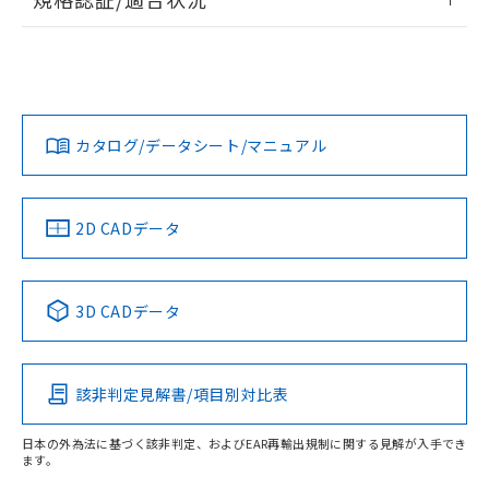
荷製品に未対応品が混在することから備考
ログイン/会員登録
EU RoHS
注意事項・凡例
欄に対応日を記載しておりました。
UL認証
CSA認証
CEマーキング
既に当社にて対応品への在庫切替を完了
していることから、特段のことがない限
Yes
Yes
Yes
対応状況
対応予定月
り、2022年1月12日より割愛しておりま
※1
※2
ダウンロードデータをご利用いただく前に、以下を必ずお読
す。
みください。
カタログ/データシート/マニュアル
対応済み
ソフトウェアの使用条件
LR型式承認
DNV型式承認
BV型式承認
KR型式承
（イギリス
（ノルウェー
（フランス
（韓国
船舶規格）
船舶規格）
船舶規格）
船舶規格
中国 RoHS
注意事項・凡例
2D CADデータ
取りつけ穴加工図
No
No
No
No
中国 RoHS表
※1 ※2
3D CADデータ
この製品の規格認証/適合状況ページへ
Pb
Hg
Cd
Cr(VI)
その他の認証はこちらのページからご検索ください
該非判定見解書/項目別対比表
X
O
O
O
日本の外為法に基づく該非判定、およびEAR再輸出規制に関する見解が入手でき
ます。
"対応済み"や非含有の記載がされた商品であっても、流通