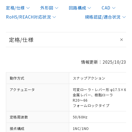
定格/仕様
外形図
回路構成
CAD
RoHS/REACH対応状況
規格認証/適合状況
定格/仕様
情報更新：2025/10/23
動作方式
スナップアクション
アクチュエータ
可変ローラ・レバー形 φ17.5×6.8
金属レバー、樹脂ローラ
R20～66
フォームロックタイプ
定格周波数
50/60Hz
接点構成
1NC/1NO