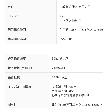
負荷
一般負荷/微小負荷共用
コンジット
M20
コンジット数: 2
周囲温度範囲
使用時: -30～70℃ (ただし、氷結
周囲湿度範囲
95%RH以下
許容操作頻度
30回/分以下
※1 対応状況
接触抵抗 (初期値)
25mΩ以下
絶縁抵抗
100MΩ以上
対応済み：EU RoHS指令（10物質）の
非含有に対応した製品が提供可能な商品で
インパルス耐電圧
同極端子間: 2.5kV
す。
異極端子間: 4kV
対応予定：EU RoHS指令（10物質）の非含
各端子と非充電金属部間: 6kV
ご利用条件
有に対応した製品に切り替える予定のある
商品です。
耐久性
電気的: 30万回以上 (AC250V 10A)、50万回