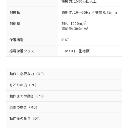
対応予定なし：EU RoHS指令（10物質）の
機械的: 1500万回以上
以下の条件をお読みいただき、同意のうえ
非含有に非対応の商品で、対応品を出す予
ご利用ください。
耐振動
誤動作: 10～55Hz 片振幅 0.75mm
定はありません。
調査・確認中：EU RoHS指令（10物質）の
本サービスは、当社制御機器事業取扱
2
耐衝撃
※1 中国RoHS○×表
耐久: 1000m/s
非含有の対応状況を調査中または確認中の
商品の当社在庫状況および標準価格
2
誤動作: 300m/s
商品です。
(税抜)を提供させていただくもので
「○」：最大均質材料含有率が中国RoHSの
非該当品：ライセンス料など無形物で、有
す。
保護構造
IP67
基準値以下であることを示します。
害物質有無と関係のない商品です。
当社制御機器事業取扱商品の中には、
「×」：最大均質材料含有率が中国RoHSの
仕入先様の事情により、非含有部品として
感電保護クラス
Class II (二重絶縁)
本サービスの対象外となる商品もある
基準値を超えていることを示します。
いたものが、含有品と判明した場合などや
当社は、これら貴社製品のうち、外国
ことをご了承ください。
「－」：未確認です。当社販売部門へお問
むを得ず変更することがあります。
為替および外国貿易法に定める商品
在庫状況および標準価格照会結果は、
い合わせください。
（以下｢規制貨物等」という）を輸出
記載している更新日時点での社内デー
*EU RoHS指令（10物質）：
動作に必要な力（OF）
または国外への提供する場合は、日本
記
タに基づき作成されるものであり、閲
説明
鉛(Pb) 1000ppm以下、 水銀(Hg) 1000ppm以下、 カド
*中国RoHS10物質の基準値 (GB/T26572)：
国政府の輸出許可(または役務取引許
号
覧された時点での実際の在庫および標
ミウム(Cd) 100ppm以下、
Pb(鉛) :1000ppm、 Hg(水銀) : 1000ppm、 Cd(カドミウ
もどりの力（RF）
可)を取得するなどの必要な手続きを
六価クロム(Cr(Ⅵ)) 1000ppm以下、ポリ臭化ビフェニル
ム) : 100ppm、
準価格とは異なる場合があることをご
類(PBB) 1000ppm以下、ポリ臭化ジフェニルエーテル類
Cr(Ⅵ)(六価クロム) : 1000ppm、 PBBs(ポリ臭化ビフェ
とります。
了承ください。
(PBDE) 1000ppm以下、フタル酸ビス(2-エチルヘキシ
○
一定数以上の在庫あり
ニル類) : 1000ppm、 PBDEs(ポリ臭化ジフェニルエーテ
動作までの動き（PT）
当社は規制貨物を破棄する場合は、完
ル) (DEHP)(別名：DOP) 1000ppm以下、フタル酸ブチ
正式な納期状況および標準価格はお客
ル類) : 1000ppm、
ルベンジル（BBP） 1000ppm以下、フタル酸ジブチル
全に破砕するなど、違法に輸出されな
DBP(フタル酸ジブチル) : 1000ppm、 DIBP(フタル酸ジ
様のお取引先、またはお客様担当のオ
応差の動き（MD）
（DBP） 1000ppm以下、フタル酸ジイソブチル
イソブチル) : 1000ppm、 BBP(フタル酸ブチルベンジ
△
一定数には満たないが在庫あり
いよう必要な手段を講じます。
ムロン制御機器販売店・当社販売員に
(DIBP) 1000ppm以下
ル) : 1000ppm、
当社は貴社製品を、核兵器、ミサイ
但し、RoHS指令で産業用監視および制御機器に対する
DEHP(フタル酸ビス(2-エチルヘキシル)) : 1000ppm
ご相談ください。
動作後の動き（OT）
適用除外項目は除く。
ル、化学兵器、生物兵器またはその他
－
在庫なし(最新の在庫状況につ
オムロン制御機器販売店や当社販売拠
フタル酸エステル類の４物質については閾値を超える意