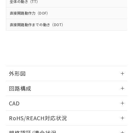
武器並びにこれらの製造装置等に一切
いては、お客様のお取引先、ま
図的な使用がないことを確認しています。
全体の動き（TT）
点は「
販売ネットワーク
」をご確認
※2 環境保護使用期限
使用いたしません。
たはお客様担当のオムロン制御
ください。
当社は、貴社製品を第三者に販売する
直接開路動作力（DOF）
機器販売店・当社販売員にご確
在庫状況および標準価格結果を当社の
※2 対応予定月
「ｅ」：有害物質（10物質）のすべてが基
場合は、上記1、2および3の内容を当
認ください)
事前の承諾なく第三者に漏洩または開
準値以下であることを示します。
直接開路動作までの動き（DOT）
該第三者に通知します。また当社は、
示しないようお願いします。
部品在庫の切り替え状況などにより、予定
「10」：通常の使用状況下において有害物
販売先および販売に係わる関係者が違
マイパーツ機能（部品リスト作成サー
空
受注生産機種、また在庫状況の
月が前後することがあります。
質が外部に漏えいし、環境に深刻な影響を
法に輸出するおそれがある場合は、取
ビス）をご利用いただくには、I-Web
白
情報を公開していない機種
及ぼさない年数を意味します。
り引きをいたしません。
メンバーズにご登録されている必要が
「－」：未確認です。当社販売部門へお問
あります。
い合わせください。
お客様が当ウェブサイト上で当社にご
※3 非含有証明書ダウンロード
登録された部品リストについて、当社
および当社の共同利用者が、当社の製
外形図
下記の非含有証明書をダウンロードするこ
品・サービスに関するお客様との取
とができます。
合意する
キャンセル
引・商談に必要な範囲で利用すること
情報更新：2025/10/23
回路構成
をご了承ください。
EU RoHS指令（10物質）の非含有証明書
※当社の共同利用者とは、
"個人情報
情報更新：2025/10/23
51物質の非含有証明書（当社基準）
の共同利用に関して"
の「1.共同利
CAD
※本証明書は発行日時点で非含有を証明す
用者の範囲」に記載されている法人を
るもので、過去に遡って非含有を証明する
ログイン/会員登録いただくと、CADデータをダウンロー
指します。
RoHS/REACH対応状況
ものではありません。
ドすることができます。
また、RoHS指令のフタル酸エステル類４
情報更新：2026/7/29
物質の対応では、対応完了までの期間は出
規格認証/適合状況