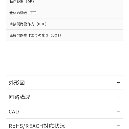
－
在庫なし(最新の在庫状況につ
オムロン制御機器販売店や当社販売拠
動作位置（OP）
フタル酸エステル類の４物質については閾値を超える意
武器並びにこれらの製造装置等に一切
いては、お客様のお取引先、ま
図的な使用がないことを確認しています。
点は「
販売ネットワーク
」をご確認
※2 環境保護使用期限
使用いたしません。
たはお客様担当のオムロン制御
全体の動き（TT）
ください。
当社は、貴社製品を第三者に販売する
機器販売店・当社販売員にご確
在庫状況および標準価格結果を当社の
※2 対応予定月
「ｅ」：有害物質（10物質）のすべてが基
場合は、上記1、2および3の内容を当
直接開路動作力（DOF）
認ください)
事前の承諾なく第三者に漏洩または開
準値以下であることを示します。
該第三者に通知します。また当社は、
示しないようお願いします。
部品在庫の切り替え状況などにより、予定
「10」：通常の使用状況下において有害物
直接開路動作までの動き（DOT）
販売先および販売に係わる関係者が違
マイパーツ機能（部品リスト作成サー
空
受注生産機種、また在庫状況の
月が前後することがあります。
質が外部に漏えいし、環境に深刻な影響を
法に輸出するおそれがある場合は、取
ビス）をご利用いただくには、I-Web
白
情報を公開していない機種
及ぼさない年数を意味します。
り引きをいたしません。
メンバーズにご登録されている必要が
「－」：未確認です。当社販売部門へお問
あります。
い合わせください。
お客様が当ウェブサイト上で当社にご
※3 非含有証明書ダウンロード
登録された部品リストについて、当社
および当社の共同利用者が、当社の製
下記の非含有証明書をダウンロードするこ
品・サービスに関するお客様との取
外形図
とができます。
合意する
キャンセル
引・商談に必要な範囲で利用すること
をご了承ください。
情報更新：2025/10/23
EU RoHS指令（10物質）の非含有証明書
回路構成
※当社の共同利用者とは、
"個人情報
51物質の非含有証明書（当社基準）
の共同利用に関して"
の「1.共同利
情報更新：2025/10/23
※本証明書は発行日時点で非含有を証明す
用者の範囲」に記載されている法人を
CAD
るもので、過去に遡って非含有を証明する
指します。
ものではありません。
ログイン/会員登録いただくと、CADデータをダウンロー
RoHS/REACH対応状況
また、RoHS指令のフタル酸エステル類４
ドすることができます。