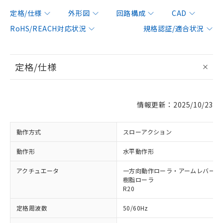
定格/仕様
外形図
回路構成
CAD
RoHS/REACH対応状況
規格認証/適合状況
定格/仕様
情報更新：2025/10/23
動作方式
スローアクション
動作形
水平動作形
アクチュエータ
一方向動作ローラ・アームレバー形 φ
樹脂ローラ
R20
定格周波数
50/60Hz