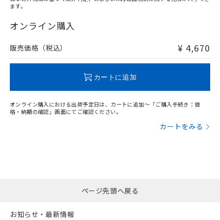
ます。
"対応済み"や非含有の記載がされた商品であっても、流通
在庫等で未対応品が混在する可能性があります。
オンライン購入
非含有品が必要な際は、弊社営業部門もしくは販売店へお
問い合わせください。
¥ 4,670
販売価格（税込）
この製品のRoHS/REACH対応状況ページへ
カートに追加
オンライン購入における出荷予定日は、カートに追加～「ご購入手続き：価
格・納期の確認」画面にてご確認ください。
カートをみる
ページ先頭へ戻る
お知らせ・最新情報