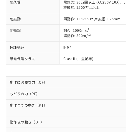
商品です。
耐久性
電気的: 30万回以上 (AC250V 10A)、50万回
対応予定なし：EU RoHS指令（10物質）の
機械的: 1500万回以上
以下の条件をお読みいただき、同意のうえ
非含有に非対応の商品で、対応品を出す予
ご利用ください。
定はありません。
耐振動
誤動作: 10～55Hz 片振幅 0.75mm
調査・確認中：EU RoHS指令（10物質）の
本サービスは、当社制御機器事業取扱
※1 中国RoHS○×表
2
耐衝撃
耐久: 1000m/s
非含有の対応状況を調査中または確認中の
商品の当社在庫状況および標準価格
2
誤動作: 300m/s
商品です。
(税抜)を提供させていただくもので
「○」：最大均質材料含有率が中国RoHSの
非該当品：ライセンス料など無形物で、有
す。
保護構造
IP67
基準値以下であることを示します。
害物質有無と関係のない商品です。
当社制御機器事業取扱商品の中には、
「×」：最大均質材料含有率が中国RoHSの
仕入先様の事情により、非含有部品として
感電保護クラス
Class II (二重絶縁)
本サービスの対象外となる商品もある
基準値を超えていることを示します。
いたものが、含有品と判明した場合などや
当社は、これら貴社製品のうち、外国
ことをご了承ください。
「－」：未確認です。当社販売部門へお問
むを得ず変更することがあります。
為替および外国貿易法に定める商品
在庫状況および標準価格照会結果は、
い合わせください。
（以下｢規制貨物等」という）を輸出
記載している更新日時点での社内デー
*EU RoHS指令（10物質）：
または国外への提供する場合は、日本
動作に必要な力（OF）
記
タに基づき作成されるものであり、閲
説明
鉛(Pb) 1000ppm以下、 水銀(Hg) 1000ppm以下、 カド
*中国RoHS10物質の基準値 (GB/T26572)：
国政府の輸出許可(または役務取引許
号
覧された時点での実際の在庫および標
ミウム(Cd) 100ppm以下、
Pb(鉛) :1000ppm、 Hg(水銀) : 1000ppm、 Cd(カドミウ
もどりの力（RF）
可)を取得するなどの必要な手続きを
六価クロム(Cr(Ⅵ)) 1000ppm以下、ポリ臭化ビフェニル
ム) : 100ppm、
準価格とは異なる場合があることをご
類(PBB) 1000ppm以下、ポリ臭化ジフェニルエーテル類
Cr(Ⅵ)(六価クロム) : 1000ppm、 PBBs(ポリ臭化ビフェ
とります。
了承ください。
(PBDE) 1000ppm以下、フタル酸ビス(2-エチルヘキシ
○
一定数以上の在庫あり
ニル類) : 1000ppm、 PBDEs(ポリ臭化ジフェニルエーテ
動作までの動き（PT）
当社は規制貨物を破棄する場合は、完
ル) (DEHP)(別名：DOP) 1000ppm以下、フタル酸ブチ
正式な納期状況および標準価格はお客
ル類) : 1000ppm、
ルベンジル（BBP） 1000ppm以下、フタル酸ジブチル
全に破砕するなど、違法に輸出されな
DBP(フタル酸ジブチル) : 1000ppm、 DIBP(フタル酸ジ
様のお取引先、またはお客様担当のオ
（DBP） 1000ppm以下、フタル酸ジイソブチル
イソブチル) : 1000ppm、 BBP(フタル酸ブチルベンジ
△
一定数には満たないが在庫あり
いよう必要な手段を講じます。
ムロン制御機器販売店・当社販売員に
(DIBP) 1000ppm以下
ル) : 1000ppm、
動作後の動き（OT）
当社は貴社製品を、核兵器、ミサイ
但し、RoHS指令で産業用監視および制御機器に対する
DEHP(フタル酸ビス(2-エチルヘキシル)) : 1000ppm
ご相談ください。
適用除外項目は除く。
ル、化学兵器、生物兵器またはその他