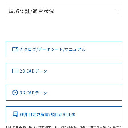
物質の対応では、対応完了までの期間は出
情報更新：2026/7/29
荷製品に未対応品が混在することから備考
規格認証/適合状況
欄に対応日を記載しておりました。
ログイン/会員登録
EU RoHS
注意事項・凡例
既に当社にて対応品への在庫切替を完了
UL認証
CSA認証
CEマーキング
していることから、特段のことがない限
り、2022年1月12日より割愛しておりま
Yes
Yes
Yes
対応状況
対応予定月
※1
※2
す。
ダウンロードデータをご利用いただく前に、以下を必ずお読
みください。
カタログ/データシート/マニュアル
対応済み
ソフトウェアの使用条件
LR型式承認
DNV型式承認
BV型式承認
KR型式承
（イギリス
（ノルウェー
（フランス
（韓国
船舶規格）
船舶規格）
船舶規格）
船舶規格
中国 RoHS
注意事項・凡例
2D CADデータ
取りつけ穴加工図
No
No
No
No
中国 RoHS表
※1 ※2
3D CADデータ
この製品の規格認証/適合状況ページへ
Pb
Hg
Cd
Cr(VI)
その他の認証はこちらのページからご検索ください
該非判定見解書/項目別対比表
X
O
O
O
日本の外為法に基づく該非判定、およびEAR再輸出規制に関する見解が入手でき