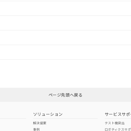
情報更新：2
情報更新：2
ードすることができます。
情報更新：
ログイン/会員登録
CCC認証
電波法
みください。
Yes
N/A
非含有証明書
※3
ページ先頭へ戻る
ダウンロードはこちら
型式承認
NK型式承認
ABS型式承認
韓国
（日本
（アメリカ
ソリューション
サービスサポ
舶規格）
船舶規格）
船舶規格）
解決提案
テスト機貸出
事例
ロボティクスサ