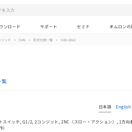
ウンロード
サポート
セミナ
オムロンの
スイッチ
>
D4N
>
形式仕様一覧
>
D4N-6B62
一覧
日本語
English
イッチ, G1/2, 2コンジット, 2NC（スロー・アクション）, 1方
作）