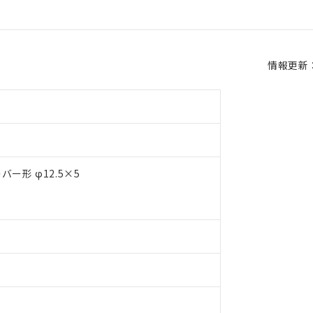
情報更新：2
ー形 φ12.5×5