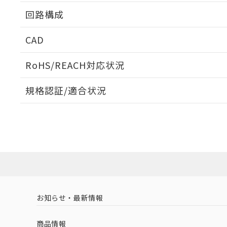
回路構成
CAD
ログイン/会員登録いただくと、CADデータをダウンロ
RoHS/REACH対応状況
規格認証/適合状況
EU RoHS
注意事項・凡例
UL認証
CSA認証
CEマーキング
ダウンロードデータをご利用いただく前に、以下を必ずお読
Yes
Yes
Yes
対応状況
対応予定月
※1
※2
ソフトウェアの使用条件
対応済み
LR型式承認
DNV型式承認
BV型式承認
KR
（イギリス
（ノルウェー
（フランス
（
お知らせ・最新情報
中国 RoHS
注意事項・凡例
船舶規格）
船舶規格）
船舶規格）
船
商品情報