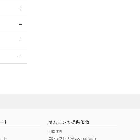
025/10/23
025/10/23
2026/7/29
ート
オムロンの提供価値
目指す姿
ポート
コンセプト「i-Automation!」