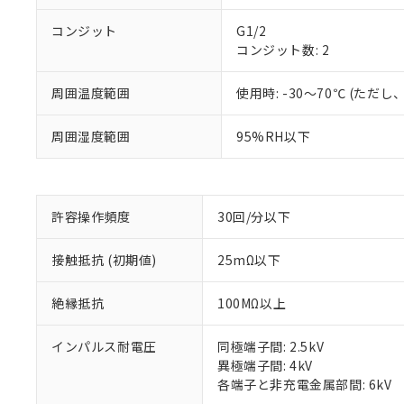
コンジット
G1/2
コンジット数: 2
周囲温度範囲
使用時: -30～70℃ (た
※1 対応状況
周囲湿度範囲
95%RH以下
対応済み：EU
対応予定：EU R
対応予定なし：EU
許容操作頻度
30回/分以下
調査・確認中：EU
ご利用条件
非該当品：ライセ
※1 中国RoHS
仕入先様の事情に
接触抵抗 (初期値)
25mΩ以下
があります。
以下の条件をお読
「○」：最大均質
絶縁抵抗
100MΩ以上
「×」：最大均質
本サービスは
当社は、これ
*EU RoHS指令（10物
「－」：未確認で
鉛(Pb) 1000ppm以下、
くものです。
う）を輸出ま
記
説明
六価クロム(Cr(Ⅵ)) 1
インパルス耐電圧
同極端子間: 2.5kV
当社制御機器
などの必要な
フタル酸ビス(2-エチルヘ
号
異極端子間: 4kV
*中国RoHS10物質の基準値 
ル（DBP） 1000ppm
在庫状況およ
当社は規制貨
Pb(鉛) :1000ppm、 Hg
但し、RoHS指令で産
各端子と非充電金属部間: 6kV
のであり、閲
ます。
Cr(Ⅵ)(六価クロム) : 
フタル酸エステル類の４
○
一定数以