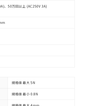
 1000ppm、 DIBP(フタル酸ジイソブチル) : 1000ppm、 BBP(フタル酸ブチルベンジル) :
品を、核兵器、ミサイル、化学兵器、生物兵器またはその他武器並
チルヘキシル)) : 1000ppm
況および標準価格はお客様のお取引先、またはお客様担当のオムロ
0A)、50万回以上 (AC250V 3A)
用いたしません。
ご相談ください。
は満たないが在庫あり
製品を第三者に販売する場合は、上記1、2および3の内容を当該第
機器販売店や当社販売拠点は「
販売ネットワーク
」をご確認くだ
販売先および販売に係わる関係者が違法に輸出するおそれがある場
用期限
び標準価格結果を当社の事前の承諾なく第三者に漏洩または開示し
え状況などにより、予定月が前後することがあります。
5mm
(最新の在庫状況については、お客様のお取引先、またはお客様担当
（10物質）のすべてが基準値以下であることを示します。
店・当社販売員にご確認ください)
能（部品リスト作成サービス）をご利用いただくには、I-Webメン
使用状況下において有害物質が外部に漏えいし、環境に深刻な影響を
あります。
機種、また在庫状況の情報を公開していない機種
ェブサイト上で当社にご登録された部品リストについて、当社およ
書ダウンロード
す。当社販売部門へお問い合わせください。
品・サービスに関するお客様との取引・商談に必要な範囲で利用す
合意する
キャンセル
書をダウンロードすることができます。
利用者とは、
"個人情報の共同利用に関して"
の「1.共同利用者の
します。
10物質）の非含有証明書
明書（当社基準）
日時点で非含有を証明するもので、過去に遡って非含有を証明するも
令のフタル酸エステル類４物質の対応では、対応完了までの期間は出
備考欄に対応日を記載しておりました。
規格値 最大 5N
品への在庫切替を完了していることから、特段のことがない限り、20
す。
規格値 最小 0.8N
規格値 最大 4mm