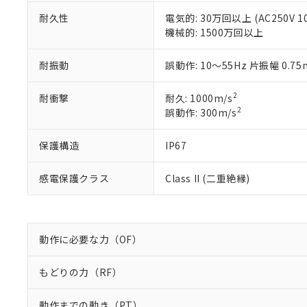
DBP(フタル酸ジブチル) :
い。
当社は貴社製
DEHP(フタル酸ビス(2-エ
正式な納期状
耐久性
電気的: 30万回以上 (AC250V 1
置等に一切使
当社販売員に
※2 対応予定月
機械的: 1500万回以上
△
一定数に
当社は、貴社
オムロン制御
また当社は、
※2 環境保護使
在庫状況およ
部品在庫の切り替
たしません。
耐振動
誤動作: 10～55Hz 片振幅 0.7
－
在庫なし
す。
「ｅ」：有害物質
機器販売
マイパーツ機
「10」：通常の
2
耐衝撃
耐久: 1000m/s
ている必要が
味します。
2
誤動作: 300m/s
空
受注生産
お客様が当ウ
※3 非含有証明
「－」：未確認で
白
が、当社の製
保護構造
IP67
さい。
下記の非含有証明
※当社の共同
いる法人を指
EU RoHS指令（
感電保護クラス
Class II (二重絶縁)
51物質の非含有証
※本証明書は発行
また、RoHS指
混在することから
動作に必要な力（OF）
既に当社にて対応
り割愛しておりま
もどりの力（RF）
動作までの動き（PT）