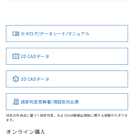
荷製品に未対応品が混在することから備考
ログイン/会員登録
EU RoHS
注意事項・凡例
欄に対応日を記載しておりました。
UL認証
CSA認証
CEマーキング
既に当社にて対応品への在庫切替を完了
Yes
Yes
Yes
していることから、特段のことがない限
対応状況
対応予定月
※1
※2
ダウンロードデータをご利用いただく前に、以下を必ずお読
り、2022年1月12日より割愛しておりま
みください。
す。
カタログ/データシート/マニュアル
対応済み
ソフトウェアの使用条件
LR型式承認
DNV型式承認
BV型式承認
KR型式承
（イギリス
（ノルウェー
（フランス
（韓国
船舶規格）
船舶規格）
船舶規格）
船舶規格
中国 RoHS
注意事項・凡例
2D CADデータ
取りつけ穴加工図
No
No
No
No
中国 RoHS表
※1 ※2
3D CADデータ
この製品の規格認証/適合状況ページへ
Pb
Hg
Cd
Cr(VI)
その他の認証はこちらのページからご検索ください
該非判定見解書/項目別対比表
X
O
O
O
日本の外為法に基づく該非判定、およびEAR再輸出規制に関する見解が入手でき
ます。
"対応済み"や非含有の記載がされた商品であっても、流通
在庫等で未対応品が混在する可能性があります。
オンライン購入