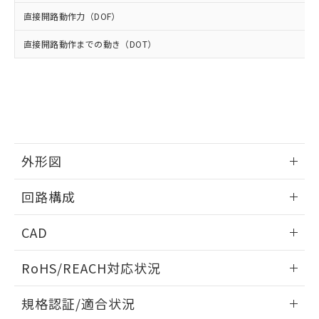
※2 環境保護使用期限
使用いたしません。
たはお客様担当のオムロン制御
ください。
直接開路動作力（DOF）
当社は、貴社製品を第三者に販売する
機器販売店・当社販売員にご確
在庫状況および標準価格結果を当社の
※2 対応予定月
「ｅ」：有害物質（10物質）のすべてが基
場合は、上記1、2および3の内容を当
認ください)
事前の承諾なく第三者に漏洩または開
直接開路動作までの動き（DOT）
準値以下であることを示します。
該第三者に通知します。また当社は、
示しないようお願いします。
部品在庫の切り替え状況などにより、予定
「10」：通常の使用状況下において有害物
販売先および販売に係わる関係者が違
マイパーツ機能（部品リスト作成サー
空
受注生産機種、また在庫状況の
月が前後することがあります。
質が外部に漏えいし、環境に深刻な影響を
法に輸出するおそれがある場合は、取
ビス）をご利用いただくには、I-Web
白
情報を公開していない機種
及ぼさない年数を意味します。
り引きをいたしません。
メンバーズにご登録されている必要が
「－」：未確認です。当社販売部門へお問
あります。
い合わせください。
お客様が当ウェブサイト上で当社にご
※3 非含有証明書ダウンロード
登録された部品リストについて、当社
外形図
および当社の共同利用者が、当社の製
下記の非含有証明書をダウンロードするこ
品・サービスに関するお客様との取
とができます。
情報更新：2025/10/23
合意する
キャンセル
引・商談に必要な範囲で利用すること
回路構成
をご了承ください。
EU RoHS指令（10物質）の非含有証明書
※当社の共同利用者とは、
"個人情報
情報更新：2025/10/23
CAD
51物質の非含有証明書（当社基準）
の共同利用に関して"
の「1.共同利
※本証明書は発行日時点で非含有を証明す
用者の範囲」に記載されている法人を
ログイン/会員登録いただくと、CADデータをダウンロー
るもので、過去に遡って非含有を証明する
RoHS/REACH対応状況
指します。
ドすることができます。
ものではありません。
また、RoHS指令のフタル酸エステル類４
情報更新：2026/7/29
規格認証/適合状況
物質の対応では、対応完了までの期間は出