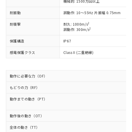
機械的: 1500万回以上
以下の条件をお読みいただき、同意のうえ
非含有に非対応の商品で、対応品を出す予
ご利用ください。
定はありません。
耐振動
誤動作: 10～55Hz 片振幅 0.75mm
調査・確認中：EU RoHS指令（10物質）の
本サービスは、当社制御機器事業取扱
※1 中国RoHS○×表
非含有の対応状況を調査中または確認中の
2
耐衝撃
耐久: 1000m/s
商品の当社在庫状況および標準価格
商品です。
2
誤動作: 300m/s
(税抜)を提供させていただくもので
「○」：最大均質材料含有率が中国RoHSの
非該当品：ライセンス料など無形物で、有
す。
基準値以下であることを示します。
害物質有無と関係のない商品です。
保護構造
IP67
当社制御機器事業取扱商品の中には、
「×」：最大均質材料含有率が中国RoHSの
仕入先様の事情により、非含有部品として
本サービスの対象外となる商品もある
基準値を超えていることを示します。
感電保護クラス
Class II (二重絶縁)
いたものが、含有品と判明した場合などや
当社は、これら貴社製品のうち、外国
ことをご了承ください。
「－」：未確認です。当社販売部門へお問
むを得ず変更することがあります。
為替および外国貿易法に定める商品
在庫状況および標準価格照会結果は、
い合わせください。
（以下｢規制貨物等」という）を輸出
記載している更新日時点での社内デー
*EU RoHS指令（10物質）：
または国外への提供する場合は、日本
記
タに基づき作成されるものであり、閲
説明
動作に必要な力（OF）
鉛(Pb) 1000ppm以下、 水銀(Hg) 1000ppm以下、 カド
*中国RoHS10物質の基準値 (GB/T26572)：
国政府の輸出許可(または役務取引許
号
覧された時点での実際の在庫および標
ミウム(Cd) 100ppm以下、
Pb(鉛) :1000ppm、 Hg(水銀) : 1000ppm、 Cd(カドミウ
可)を取得するなどの必要な手続きを
六価クロム(Cr(Ⅵ)) 1000ppm以下、ポリ臭化ビフェニル
ム) : 100ppm、
準価格とは異なる場合があることをご
もどりの力（RF）
類(PBB) 1000ppm以下、ポリ臭化ジフェニルエーテル類
Cr(Ⅵ)(六価クロム) : 1000ppm、 PBBs(ポリ臭化ビフェ
とります。
了承ください。
(PBDE) 1000ppm以下、フタル酸ビス(2-エチルヘキシ
○
一定数以上の在庫あり
ニル類) : 1000ppm、 PBDEs(ポリ臭化ジフェニルエーテ
当社は規制貨物を破棄する場合は、完
ル) (DEHP)(別名：DOP) 1000ppm以下、フタル酸ブチ
動作までの動き（PT）
正式な納期状況および標準価格はお客
ル類) : 1000ppm、
ルベンジル（BBP） 1000ppm以下、フタル酸ジブチル
全に破砕するなど、違法に輸出されな
DBP(フタル酸ジブチル) : 1000ppm、 DIBP(フタル酸ジ
様のお取引先、またはお客様担当のオ
（DBP） 1000ppm以下、フタル酸ジイソブチル
イソブチル) : 1000ppm、 BBP(フタル酸ブチルベンジ
△
一定数には満たないが在庫あり
いよう必要な手段を講じます。
ムロン制御機器販売店・当社販売員に
(DIBP) 1000ppm以下
ル) : 1000ppm、
動作後の動き（OT）
当社は貴社製品を、核兵器、ミサイ
但し、RoHS指令で産業用監視および制御機器に対する
DEHP(フタル酸ビス(2-エチルヘキシル)) : 1000ppm
ご相談ください。
適用除外項目は除く。
ル、化学兵器、生物兵器またはその他
－
在庫なし(最新の在庫状況につ
オムロン制御機器販売店や当社販売拠
フタル酸エステル類の４物質については閾値を超える意
全体の動き（TT）
武器並びにこれらの製造装置等に一切
いては、お客様のお取引先、ま
図的な使用がないことを確認しています。
点は「
販売ネットワーク
」をご確認