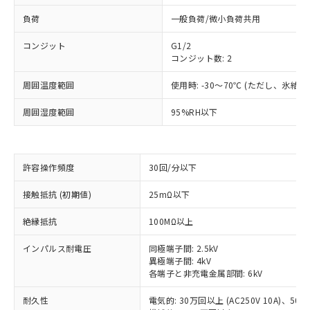
負荷
一般負荷/微小負荷共用
コンジット
G1/2
コンジット数: 2
周囲温度範囲
使用時: -30～70℃ (ただし、氷結
周囲湿度範囲
95%RH以下
許容操作頻度
30回/分以下
※1 対応状況
接触抵抗 (初期値)
25mΩ以下
対応済み：EU RoHS指令（10物質）の
絶縁抵抗
100MΩ以上
非含有に対応した製品が提供可能な商品で
す。
インパルス耐電圧
同極端子間: 2.5kV
対応予定：EU RoHS指令（10物質）の非含
異極端子間: 4kV
ご利用条件
各端子と非充電金属部間: 6kV
有に対応した製品に切り替える予定のある
商品です。
耐久性
電気的: 30万回以上 (AC250V 10A)、50万回
対応予定なし：EU RoHS指令（10物質）の