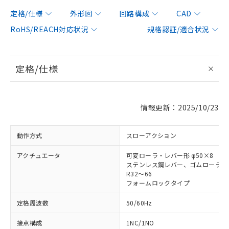
定格/仕様
外形図
回路構成
CAD
RoHS/REACH対応状況
規格認証/適合状況
定格/仕様
情報更新：2025/10/23
動作方式
スローアクション
アクチュエータ
可変ローラ・レバー形 φ50×8
ステンレス鋼レバー、ゴムローラ
R32～66
フォームロックタイプ
定格周波数
50/60Hz
接点構成
1NC/1NO