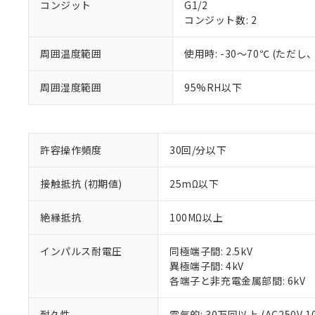
コンジット
G1/2
コンジット数: 2
周囲温度範囲
使用時: -30～70℃ (た
※1 対応状況
周囲湿度範囲
95%RH以下
対応済み：EU
対応予定：EU R
対応予定なし：EU
許容操作頻度
30回/分以下
調査・確認中：EU
ご利用条件
非該当品：ライセ
※1 中国RoHS
仕入先様の事情に
接触抵抗 (初期値)
25mΩ以下
があります。
以下の条件をお読
「○」：最大均質
絶縁抵抗
100MΩ以上
「×」：最大均質
本サービスは
当社は、これ
*EU RoHS指令（10物
「－」：未確認で
鉛(Pb) 1000ppm以下、
くものです。
う）を輸出ま
記
説明
六価クロム(Cr(Ⅵ)) 1
インパルス耐電圧
同極端子間: 2.5kV
当社制御機器
などの必要な
フタル酸ビス(2-エチルヘ
号
異極端子間: 4kV
*中国RoHS10物質の基準値 
ル（DBP） 1000ppm
在庫状況およ
当社は規制貨
Pb(鉛) :1000ppm、 Hg
但し、RoHS指令で産
各端子と非充電金属部間: 6kV
のであり、閲
ます。
Cr(Ⅵ)(六価クロム) : 
フタル酸エステル類の４
○
一定数以
DBP(フタル酸ジブチル) :
い。
当社は貴社製
DEHP(フタル酸ビス(2-エ
正式な納期状
耐久性
電気的: 30万回以上 (AC250V 1