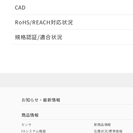
CAD
ログイン/会員登録いただくと、CADデータをダウンロ
RoHS/REACH対応状況
規格認証/適合状況
EU RoHS
注意事項・凡例
UL認証
CSA認証
CEマーキング
ダウンロードデータをご利用いただく前に、以下を必ずお読
Yes
Yes
Yes
対応状況
対応予定月
※1
※2
ソフトウェアの使用条件
対応済み
LR型式承認
DNV型式承認
BV型式承認
KR
（イギリス
（ノルウェー
（フランス
（
お知らせ・最新情報
中国 RoHS
注意事項・凡例
船舶規格）
船舶規格）
船舶規格）
船
商品情報
No
No
No
No
中国 RoHS表
※1 ※2
センサ
新商品情報
取りつけ穴加工図
FAシステム機器
在庫状況/標準価格