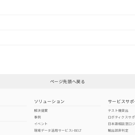
情報更新：2
ードすることができます。
情報更新：
ログイン/会員登録
CCC認証
電波法
みください。
Yes
N/A
非含有証明書
※3
ページ先頭へ戻る
ダウンロードはこちら
型式承認
NK型式承認
ABS型式承認
韓国
（日本
（アメリカ
ソリューション
サービスサポ
舶規格）
船舶規格）
船舶規格）
解決提案
テスト機貸出
事例
ロボティクスサ
No
No
イベント
日本語相談窓口
現場データ活用サービスi-BELT
輸出該非判定