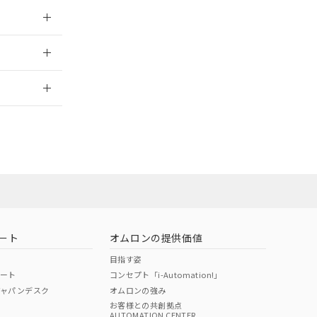
025/10/23
2026/7/29
ート
オムロンの提供価値
目指す姿
ポート
コンセプト「i-Automation!」
ジャパンデスク
オムロンの強み
お客様との共創拠点
AUTOMATION CENTER