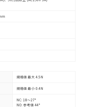
用いたしません。
ご相談ください。
は満たないが在庫あり
製品を第三者に販売する場合は、上記1、2および3の内容を当該第
機器販売店や当社販売拠点は「
販売ネットワーク
」をご確認くだ
販売先および販売に係わる関係者が違法に輸出するおそれがある場
用期限
び標準価格結果を当社の事前の承諾なく第三者に漏洩または開示し
え状況などにより、予定月が前後することがあります。
5mm
(最新の在庫状況については、お客様のお取引先、またはお客様担当
（10物質）のすべてが基準値以下であることを示します。
店・当社販売員にご確認ください)
能（部品リスト作成サービス）をご利用いただくには、I-Webメン
使用状況下において有害物質が外部に漏えいし、環境に深刻な影響を
あります。
機種、また在庫状況の情報を公開していない機種
ェブサイト上で当社にご登録された部品リストについて、当社およ
書ダウンロード
す。当社販売部門へお問い合わせください。
品・サービスに関するお客様との取引・商談に必要な範囲で利用す
合意する
キャンセル
書をダウンロードすることができます。
利用者とは、
"個人情報の共同利用に関して"
の「1.共同利用者の
します。
10物質）の非含有証明書
明書（当社基準）
日時点で非含有を証明するもので、過去に遡って非含有を証明するも
令のフタル酸エステル類４物質の対応では、対応完了までの期間は出
備考欄に対応日を記載しておりました。
規格値 最大 4.5N
品への在庫切替を完了していることから、特段のことがない限り、20
す。
規格値 最小 0.4N
NC: 18～27°
NO: 参考値 44°