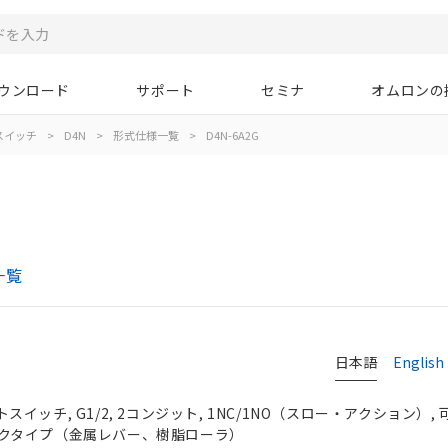
ウンロード
サポート
セミナ
オムロンの
スイッチ
>
D4N
>
形式仕様一覧
>
D4N-6A2G
一覧
日本語
English
イッチ, G1/2, 2コンジット, 1NC/1NO（スロー・アクション）,
クタイプ（金属レバー、樹脂ローラ）