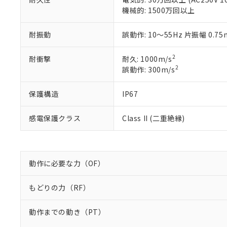
置等に一切使
当社販売員に
※2 対応予定月
機械的: 1500万回以上
△
一定数に
当社は、貴社
オムロン制御
また当社は、
※2 環境保護使
在庫状況およ
部品在庫の切り替
たしません。
耐振動
誤動作: 10～55Hz 片振幅 0.7
－
在庫なし
す。
「ｅ」：有害物質
機器販売
マイパーツ機
「10」：通常の
2
耐衝撃
耐久: 1000m/s
ている必要が
味します。
2
誤動作: 300m/s
空
受注生産
お客様が当ウ
※3 非含有証明
「－」：未確認で
白
が、当社の製
保護構造
IP67
さい。
下記の非含有証明
※当社の共同
いる法人を指
EU RoHS指令（
感電保護クラス
Class II (二重絶縁)
51物質の非含有証
※本証明書は発行
また、RoHS指
混在することから
動作に必要な力（OF）
既に当社にて対応
り割愛しておりま
もどりの力（RF）
動作までの動き（PT）