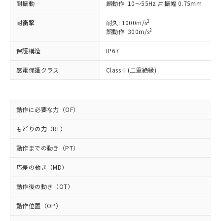
対応予定なし：EU RoHS指令（10物質）の
耐振動
誤動作: 10～55Hz 片振幅 0.75mm
以下の条件をお読みいただき、同意のうえ
非含有に非対応の商品で、対応品を出す予
ご利用ください。
2
定はありません。
耐衝撃
耐久: 1000m/s
2
誤動作: 300m/s
調査・確認中：EU RoHS指令（10物質）の
本サービスは、当社制御機器事業取扱
※1 中国RoHS○×表
非含有の対応状況を調査中または確認中の
商品の当社在庫状況および標準価格
保護構造
IP67
商品です。
(税抜)を提供させていただくもので
「○」：最大均質材料含有率が中国RoHSの
非該当品：ライセンス料など無形物で、有
す。
感電保護クラス
Class II (二重絶縁)
基準値以下であることを示します。
害物質有無と関係のない商品です。
当社制御機器事業取扱商品の中には、
「×」：最大均質材料含有率が中国RoHSの
仕入先様の事情により、非含有部品として
本サービスの対象外となる商品もある
基準値を超えていることを示します。
いたものが、含有品と判明した場合などや
当社は、これら貴社製品のうち、外国
ことをご了承ください。
「－」：未確認です。当社販売部門へお問
むを得ず変更することがあります。
為替および外国貿易法に定める商品
動作に必要な力（OF）
在庫状況および標準価格照会結果は、
い合わせください。
（以下｢規制貨物等」という）を輸出
記載している更新日時点での社内デー
*EU RoHS指令（10物質）：
または国外への提供する場合は、日本
もどりの力（RF）
記
タに基づき作成されるものであり、閲
説明
鉛(Pb) 1000ppm以下、 水銀(Hg) 1000ppm以下、 カド
*中国RoHS10物質の基準値 (GB/T26572)：
国政府の輸出許可(または役務取引許
号
覧された時点での実際の在庫および標
ミウム(Cd) 100ppm以下、
Pb(鉛) :1000ppm、 Hg(水銀) : 1000ppm、 Cd(カドミウ
動作までの動き（PT）
可)を取得するなどの必要な手続きを
六価クロム(Cr(Ⅵ)) 1000ppm以下、ポリ臭化ビフェニル
ム) : 100ppm、
準価格とは異なる場合があることをご
類(PBB) 1000ppm以下、ポリ臭化ジフェニルエーテル類
Cr(Ⅵ)(六価クロム) : 1000ppm、 PBBs(ポリ臭化ビフェ
とります。
了承ください。
(PBDE) 1000ppm以下、フタル酸ビス(2-エチルヘキシ
○
一定数以上の在庫あり
ニル類) : 1000ppm、 PBDEs(ポリ臭化ジフェニルエーテ
応差の動き（MD）
当社は規制貨物を破棄する場合は、完
ル) (DEHP)(別名：DOP) 1000ppm以下、フタル酸ブチ
正式な納期状況および標準価格はお客
ル類) : 1000ppm、
ルベンジル（BBP） 1000ppm以下、フタル酸ジブチル
全に破砕するなど、違法に輸出されな
DBP(フタル酸ジブチル) : 1000ppm、 DIBP(フタル酸ジ
様のお取引先、またはお客様担当のオ
（DBP） 1000ppm以下、フタル酸ジイソブチル
動作後の動き（OT）
イソブチル) : 1000ppm、 BBP(フタル酸ブチルベンジ
△
一定数には満たないが在庫あり
いよう必要な手段を講じます。
ムロン制御機器販売店・当社販売員に
(DIBP) 1000ppm以下
ル) : 1000ppm、
当社は貴社製品を、核兵器、ミサイ
但し、RoHS指令で産業用監視および制御機器に対する
DEHP(フタル酸ビス(2-エチルヘキシル)) : 1000ppm
ご相談ください。
動作位置（OP）
適用除外項目は除く。
ル、化学兵器、生物兵器またはその他
－
在庫なし(最新の在庫状況につ
オムロン制御機器販売店や当社販売拠
フタル酸エステル類の４物質については閾値を超える意