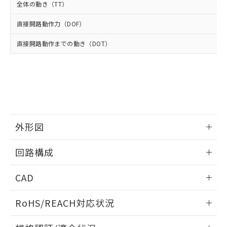
武器並びにこれらの製造装置等に一切
いては、お客様のお取引先、ま
図的な使用がないことを確認しています。
点は「
販売ネットワーク
」をご確認
全体の動き（TT）
※2 環境保護使用期限
使用いたしません。
たはお客様担当のオムロン制御
ください。
当社は、貴社製品を第三者に販売する
機器販売店・当社販売員にご確
直接開路動作力（DOF）
在庫状況および標準価格結果を当社の
※2 対応予定月
「ｅ」：有害物質（10物質）のすべてが基
場合は、上記1、2および3の内容を当
認ください)
事前の承諾なく第三者に漏洩または開
準値以下であることを示します。
該第三者に通知します。また当社は、
直接開路動作までの動き（DOT）
示しないようお願いします。
部品在庫の切り替え状況などにより、予定
「10」：通常の使用状況下において有害物
販売先および販売に係わる関係者が違
マイパーツ機能（部品リスト作成サー
空
受注生産機種、また在庫状況の
月が前後することがあります。
質が外部に漏えいし、環境に深刻な影響を
法に輸出するおそれがある場合は、取
ビス）をご利用いただくには、I-Web
白
情報を公開していない機種
及ぼさない年数を意味します。
り引きをいたしません。
メンバーズにご登録されている必要が
「－」：未確認です。当社販売部門へお問
あります。
い合わせください。
お客様が当ウェブサイト上で当社にご
※3 非含有証明書ダウンロード
登録された部品リストについて、当社
および当社の共同利用者が、当社の製
外形図
下記の非含有証明書をダウンロードするこ
品・サービスに関するお客様との取
とができます。
合意する
キャンセル
引・商談に必要な範囲で利用すること
情報更新：2025/10/23
回路構成
をご了承ください。
EU RoHS指令（10物質）の非含有証明書
※当社の共同利用者とは、
"個人情報
51物質の非含有証明書（当社基準）
情報更新：2025/10/23
の共同利用に関して"
の「1.共同利
CAD
※本証明書は発行日時点で非含有を証明す
用者の範囲」に記載されている法人を
るもので、過去に遡って非含有を証明する
指します。
ログイン/会員登録いただくと、CADデータをダウンロー
RoHS/REACH対応状況
ものではありません。
ドすることができます。
また、RoHS指令のフタル酸エステル類４
情報更新：2026/7/29
物質の対応では、対応完了までの期間は出