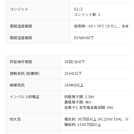
コンジット
G1/2
コンジット数: 2
周囲温度範囲
使用時: -30～70℃ (ただし、氷結
周囲湿度範囲
95%RH以下
許容操作頻度
30回/分以下
接触抵抗 (初期値)
25mΩ以下
※1 対応状況
絶縁抵抗
100MΩ以上
インパルス耐電圧
同極端子間: 2.5kV
対応済み：EU RoHS指令（10物質）の
異極端子間: 4kV
非含有に対応した製品が提供可能な商品で
各端子と非充電金属部間: 6kV
す。
対応予定：EU RoHS指令（10物質）の非含
耐久性
電気的: 30万回以上 (AC250V 10A)、50万回
ご利用条件
有に対応した製品に切り替える予定のある
機械的: 1500万回以上
商品です。