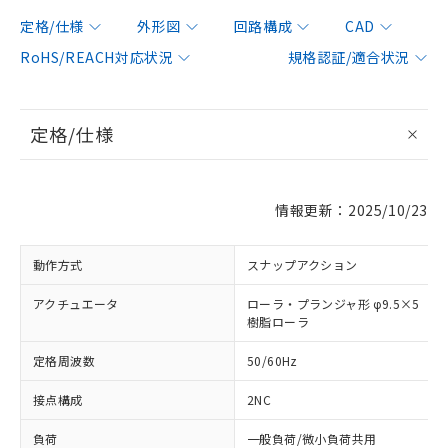
定格/仕様
外形図
回路構成
CAD
RoHS/REACH対応状況
規格認証/適合状況
定格/仕様
情報更新：2025/10/23
動作方式
スナップアクション
アクチュエータ
ローラ・プランジャ形 φ9.5×5
樹脂ローラ
定格周波数
50/60Hz
接点構成
2NC
負荷
一般負荷/微小負荷共用