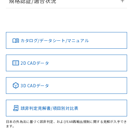
規格認証/適合状況
荷製品に未対応品が混在することから備考
ログイン/会員登録
EU RoHS
注意事項・凡例
欄に対応日を記載しておりました。
UL認証
CSA認証
CEマーキング
既に当社にて対応品への在庫切替を完了
していることから、特段のことがない限
Yes
Yes
Yes
り、2022年1月12日より割愛しておりま
対応状況
対応予定月
※1
※2
ダウンロードデータをご利用いただく前に、以下を必ずお読
す。
みください。
カタログ/データシート/マニュアル
対応済み
ソフトウェアの使用条件
LR型式承認
DNV型式承認
BV型式承認
KR型式承
（イギリス
（ノルウェー
（フランス
（韓国
船舶規格）
船舶規格）
船舶規格）
船舶規格
中国 RoHS
注意事項・凡例
2D CADデータ
取りつけ穴加工図
No
No
No
No
中国 RoHS表
※1 ※2
3D CADデータ
この製品の規格認証/適合状況ページへ
Pb
Hg
Cd
Cr(VI)
その他の認証はこちらのページからご検索ください
該非判定見解書/項目別対比表
X
O
O
O
日本の外為法に基づく該非判定、およびEAR再輸出規制に関する見解が入手でき
ます。
"対応済み"や非含有の記載がされた商品であっても、流通