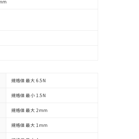
況および標準価格はお客様のお取引先、またはお客様担当のオムロ
5mm
用いたしません。
ご相談ください。
は満たないが在庫あり
製品を第三者に販売する場合は、上記1、2および3の内容を当該第
機器販売店や当社販売拠点は「
販売ネットワーク
」をご確認くだ
販売先および販売に係わる関係者が違法に輸出するおそれがある場
用期限
び標準価格結果を当社の事前の承諾なく第三者に漏洩または開示し
え状況などにより、予定月が前後することがあります。
(最新の在庫状況については、お客様のお取引先、またはお客様担当
（10物質）のすべてが基準値以下であることを示します。
店・当社販売員にご確認ください)
能（部品リスト作成サービス）をご利用いただくには、I-Webメン
使用状況下において有害物質が外部に漏えいし、環境に深刻な影響を
あります。
機種、また在庫状況の情報を公開していない機種
ェブサイト上で当社にご登録された部品リストについて、当社およ
書ダウンロード
す。当社販売部門へお問い合わせください。
品・サービスに関するお客様との取引・商談に必要な範囲で利用す
合意する
キャンセル
書をダウンロードすることができます。
利用者とは、
"個人情報の共同利用に関して"
の「1.共同利用者の
します。
10物質）の非含有証明書
明書（当社基準）
規格値 最大 6.5N
日時点で非含有を証明するもので、過去に遡って非含有を証明するも
令のフタル酸エステル類４物質の対応では、対応完了までの期間は出
規格値 最小 1.5N
備考欄に対応日を記載しておりました。
品への在庫切替を完了していることから、特段のことがない限り、20
規格値 最大 2mm
す。
規格値 最大 1mm