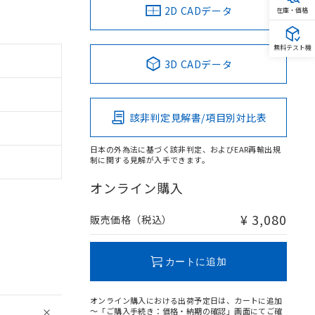
2D CADデータ
在庫・価格
無料テスト機
3D CADデータ
該非判定見解書/項目別対比表
日本の外為法に基づく該非判定、およびEAR再輸出規
制に関する見解が入手できます。
オンライン購入
¥ 3,080
販売価格（税込）
カートに追加
オンライン購入における出荷予定日は、カートに追加
～「ご購入手続き：価格・納期の確認」画面にてご確