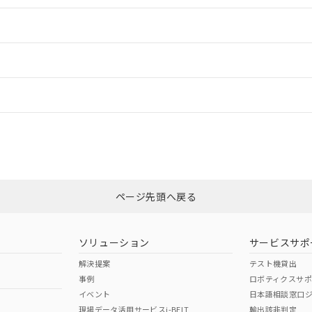
情報更新：2
ードすることができます。
情報更新：
ログイン/会員登録
CCC認証
電波法
みください。
Yes
N/A
非含有証明書
※3
ページ先頭へ戻る
ダウンロードはこちら
型式承認
NK型式承認
ABS型式承認
韓国
（日本
（アメリカ
ソリューション
サービスサポ
舶規格）
船舶規格）
船舶規格）
解決提案
テスト機貸出
事例
ロボティクスサ
No
No
イベント
日本語相談窓口
現場データ活用サービスi-BELT
輸出該非判定