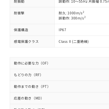
正式な納期状
耐振動
誤動作: 10～55Hz 片振幅 0.7
置等に一切使
当社販売員に
※2 対応予定月
△
一定数に
当社は、貴社
オムロン制御
また当社は、
※2 環境保護使
2
耐衝撃
耐久: 1000m/s
在庫状況およ
部品在庫の切り替
たしません。
2
誤動作: 300m/s
－
在庫なし
す。
「ｅ」：有害物質
機器販売
マイパーツ機
「10」：通常の
保護構造
IP67
ている必要が
味します。
空
受注生産
お客様が当ウ
※3 非含有証明
「－」：未確認で
白
感電保護クラス
Class II (二重絶縁)
が、当社の製
さい。
下記の非含有証明
※当社の共同
いる法人を指
EU RoHS指令（
51物質の非含有証
動作に必要な力（OF）
※本証明書は発行
また、RoHS指
もどりの力（RF）
混在することから
既に当社にて対応
動作までの動き（PT）
り割愛しておりま
応差の動き（MD）