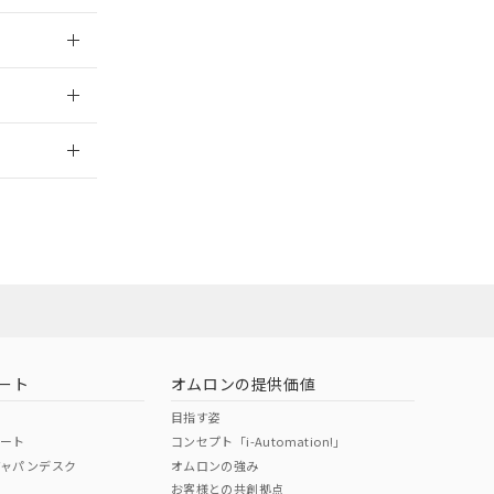
025/10/23
2026/7/29
ート
オムロンの提供価値
目指す姿
ポート
コンセプト「i-Automation!」
ジャパンデスク
オムロンの強み
お客様との共創拠点