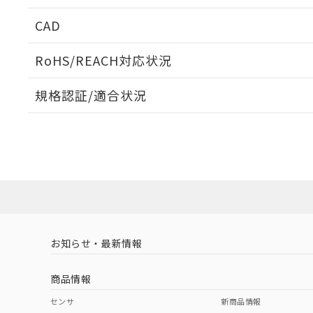
CAD
ログイン/会員登録いただくと、CADデータをダウンロ
RoHS/REACH対応状況
規格認証/適合状況
EU RoHS
注意事項・凡例
UL認証
CSA認証
CEマーキング
ダウンロードデータをご利用いただく前に、以下を必ずお読
Yes
Yes
Yes
対応状況
対応予定月
※1
※2
ソフトウェアの使用条件
対応済み
LR型式承認
DNV型式承認
BV型式承認
KR
（イギリス
（ノルウェー
（フランス
（
お知らせ・最新情報
中国 RoHS
注意事項・凡例
船舶規格）
船舶規格）
船舶規格）
船
商品情報
No
No
No
No
中国 RoHS表
※1 ※2
センサ
新商品情報
取りつけ穴加工図