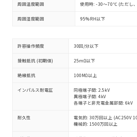
周囲温度範囲
使用時: -30～70℃ (た
周囲湿度範囲
95%RH以下
※1 対応状況
許容操作頻度
30回/分以下
対応済み：EU
対応予定：EU R
接触抵抗 (初期値)
25mΩ以下
対応予定なし：EU
調査・確認中：EU
ご利用条件
非該当品：ライセ
絶縁抵抗
100MΩ以上
※1 中国RoHS
仕入先様の事情に
があります。
以下の条件をお読
インパルス耐電圧
同極端子間: 2.5kV
「○」：最大均質
異極端子間: 4kV
「×」：最大均質
本サービスは
当社は、これ
*EU RoHS指令（10物
各端子と非充電金属部間: 6kV
「－」：未確認で
鉛(Pb) 1000ppm以下、
くものです。
う）を輸出ま
記
説明
六価クロム(Cr(Ⅵ)) 1
当社制御機器
などの必要な
フタル酸ビス(2-エチルヘ
号
耐久性
電気的: 30万回以上 (AC250V 1
*中国RoHS10物質の基準値 
ル（DBP） 1000ppm
在庫状況およ
当社は規制貨
Pb(鉛) :1000ppm、 Hg
但し、RoHS指令で産
機械的: 1500万回以上
のであり、閲
ます。
Cr(Ⅵ)(六価クロム) : 
フタル酸エステル類の４
○
一定数以
DBP(フタル酸ジブチル) :
い。
当社は貴社製
DEHP(フタル酸ビス(2-エ