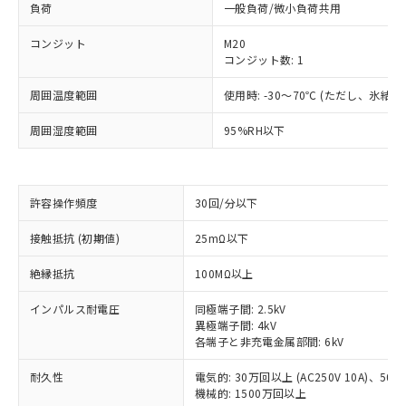
負荷
一般負荷/微小負荷共用
コンジット
M20
コンジット数: 1
周囲温度範囲
使用時: -30～70℃ (ただし、氷結
周囲湿度範囲
95%RH以下
許容操作頻度
30回/分以下
※1 対応状況
接触抵抗 (初期値)
25mΩ以下
絶縁抵抗
100MΩ以上
対応済み：EU RoHS指令（10物質）の
非含有に対応した製品が提供可能な商品で
インパルス耐電圧
同極端子間: 2.5kV
す。
異極端子間: 4kV
対応予定：EU RoHS指令（10物質）の非含
各端子と非充電金属部間: 6kV
ご利用条件
有に対応した製品に切り替える予定のある
商品です。
耐久性
電気的: 30万回以上 (AC250V 10A)、50万回
対応予定なし：EU RoHS指令（10物質）の
機械的: 1500万回以上
以下の条件をお読みいただき、同意のうえ