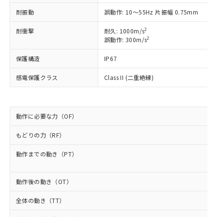
非含有に非対応の商品で、対応品を出す予
ご利用ください。
定はありません。
耐振動
誤動作: 10～55Hz 片振幅 0.75mm
調査・確認中：EU RoHS指令（10物質）の
本サービスは、当社制御機器事業取扱
※1 中国RoHS○×表
2
耐衝撃
耐久: 1000m/s
非含有の対応状況を調査中または確認中の
商品の当社在庫状況および標準価格
2
誤動作: 300m/s
商品です。
(税抜)を提供させていただくもので
「○」：最大均質材料含有率が中国RoHSの
非該当品：ライセンス料など無形物で、有
す。
保護構造
IP67
基準値以下であることを示します。
害物質有無と関係のない商品です。
当社制御機器事業取扱商品の中には、
「×」：最大均質材料含有率が中国RoHSの
仕入先様の事情により、非含有部品として
感電保護クラス
Class II (二重絶縁)
本サービスの対象外となる商品もある
基準値を超えていることを示します。
いたものが、含有品と判明した場合などや
当社は、これら貴社製品のうち、外国
ことをご了承ください。
「－」：未確認です。当社販売部門へお問
むを得ず変更することがあります。
為替および外国貿易法に定める商品
在庫状況および標準価格照会結果は、
い合わせください。
（以下｢規制貨物等」という）を輸出
記載している更新日時点での社内デー
*EU RoHS指令（10物質）：
または国外への提供する場合は、日本
動作に必要な力（OF）
記
タに基づき作成されるものであり、閲
説明
鉛(Pb) 1000ppm以下、 水銀(Hg) 1000ppm以下、 カド
*中国RoHS10物質の基準値 (GB/T26572)：
国政府の輸出許可(または役務取引許
号
覧された時点での実際の在庫および標
ミウム(Cd) 100ppm以下、
Pb(鉛) :1000ppm、 Hg(水銀) : 1000ppm、 Cd(カドミウ
もどりの力（RF）
可)を取得するなどの必要な手続きを
六価クロム(Cr(Ⅵ)) 1000ppm以下、ポリ臭化ビフェニル
ム) : 100ppm、
準価格とは異なる場合があることをご
類(PBB) 1000ppm以下、ポリ臭化ジフェニルエーテル類
Cr(Ⅵ)(六価クロム) : 1000ppm、 PBBs(ポリ臭化ビフェ
とります。
了承ください。
(PBDE) 1000ppm以下、フタル酸ビス(2-エチルヘキシ
○
一定数以上の在庫あり
ニル類) : 1000ppm、 PBDEs(ポリ臭化ジフェニルエーテ
動作までの動き（PT）
当社は規制貨物を破棄する場合は、完
ル) (DEHP)(別名：DOP) 1000ppm以下、フタル酸ブチ
正式な納期状況および標準価格はお客
ル類) : 1000ppm、
ルベンジル（BBP） 1000ppm以下、フタル酸ジブチル
全に破砕するなど、違法に輸出されな
DBP(フタル酸ジブチル) : 1000ppm、 DIBP(フタル酸ジ
様のお取引先、またはお客様担当のオ
（DBP） 1000ppm以下、フタル酸ジイソブチル
イソブチル) : 1000ppm、 BBP(フタル酸ブチルベンジ
△
一定数には満たないが在庫あり
いよう必要な手段を講じます。
ムロン制御機器販売店・当社販売員に
(DIBP) 1000ppm以下
ル) : 1000ppm、
動作後の動き（OT）
当社は貴社製品を、核兵器、ミサイ
但し、RoHS指令で産業用監視および制御機器に対する
DEHP(フタル酸ビス(2-エチルヘキシル)) : 1000ppm
ご相談ください。
適用除外項目は除く。
ル、化学兵器、生物兵器またはその他
－
在庫なし(最新の在庫状況につ
オムロン制御機器販売店や当社販売拠
全体の動き（TT）
フタル酸エステル類の４物質については閾値を超える意
武器並びにこれらの製造装置等に一切
いては、お客様のお取引先、ま
図的な使用がないことを確認しています。
点は「
販売ネットワーク
」をご確認
※2 環境保護使用期限