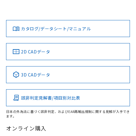
UL認証
CSA認証
CEマーキング
欄に対応日を記載しておりました。
既に当社にて対応品への在庫切替を完了
Yes
Yes
Yes
していることから、特段のことがない限
対応状況
対応予定月
※1
※2
ダウンロードデータをご利用いただく前に、以下を必ずお読
り、2022年1月12日より割愛しておりま
みください。
カタログ/データシート/マニュアル
す。
対応済み
ソフトウェアの使用条件
LR型式承認
DNV型式承認
BV型式承認
KR型式承
（イギリス
（ノルウェー
（フランス
（韓国
船舶規格）
船舶規格）
船舶規格）
船舶規格
中国 RoHS
注意事項・凡例
2D CADデータ
取りつけ穴加工図
No
No
No
No
中国 RoHS表
※1 ※2
3D CADデータ
この製品の規格認証/適合状況ページへ
Pb
Hg
Cd
Cr(VI)
その他の認証はこちらのページからご検索ください
該非判定見解書/項目別対比表
X
O
O
O
日本の外為法に基づく該非判定、およびEAR再輸出規制に関する見解が入手でき
ます。
"対応済み"や非含有の記載がされた商品であっても、流通
在庫等で未対応品が混在する可能性があります。
オンライン購入
非含有品が必要な際は、弊社営業部門もしくは販売店へお