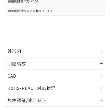
使用いたしません。
たはお客様担当のオムロン制御
直接開路動作力（DOF）
ください。
当社は、貴社製品を第三者に販売する
機器販売店・当社販売員にご確
在庫状況および標準価格結果を当社の
※2 対応予定月
「ｅ」：有害物質（10物質）のすべてが基
場合は、上記1、2および3の内容を当
直接開路動作までの動き（DOT）
認ください)
事前の承諾なく第三者に漏洩または開
準値以下であることを示します。
該第三者に通知します。また当社は、
示しないようお願いします。
部品在庫の切り替え状況などにより、予定
「10」：通常の使用状況下において有害物
販売先および販売に係わる関係者が違
マイパーツ機能（部品リスト作成サー
空
受注生産機種、また在庫状況の
月が前後することがあります。
質が外部に漏えいし、環境に深刻な影響を
法に輸出するおそれがある場合は、取
ビス）をご利用いただくには、I-Web
白
情報を公開していない機種
及ぼさない年数を意味します。
り引きをいたしません。
メンバーズにご登録されている必要が
「－」：未確認です。当社販売部門へお問
あります。
い合わせください。
お客様が当ウェブサイト上で当社にご
※3 非含有証明書ダウンロード
登録された部品リストについて、当社
外形図
および当社の共同利用者が、当社の製
下記の非含有証明書をダウンロードするこ
品・サービスに関するお客様との取
情報更新：2025/10/23
とができます。
回路構成
合意する
キャンセル
引・商談に必要な範囲で利用すること
をご了承ください。
EU RoHS指令（10物質）の非含有証明書
情報更新：2025/10/23
※当社の共同利用者とは、
"個人情報
CAD
51物質の非含有証明書（当社基準）
の共同利用に関して"
の「1.共同利
※本証明書は発行日時点で非含有を証明す
用者の範囲」に記載されている法人を
ログイン/会員登録いただくと、CADデータをダウンロー
RoHS/REACH対応状況
るもので、過去に遡って非含有を証明する
指します。
ドすることができます。
ものではありません。
情報更新：2026/7/29
また、RoHS指令のフタル酸エステル類４
規格認証/適合状況
物質の対応では、対応完了までの期間は出
ログイン/会員登録
EU RoHS
注意事項・凡例
荷製品に未対応品が混在することから備考