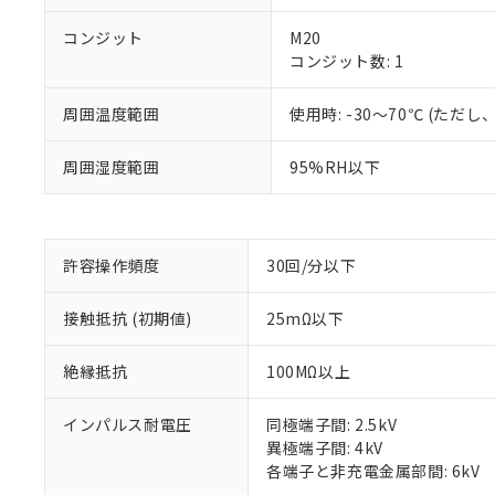
コンジット
M20
コンジット数: 1
周囲温度範囲
使用時: -30～70℃ (た
※1 対応状況
周囲湿度範囲
95%RH以下
対応済み：EU
対応予定：EU R
対応予定なし：EU
許容操作頻度
30回/分以下
調査・確認中：EU
ご利用条件
非該当品：ライセ
※1 中国RoHS
仕入先様の事情に
接触抵抗 (初期値)
25mΩ以下
があります。
以下の条件をお読
「○」：最大均質
絶縁抵抗
100MΩ以上
「×」：最大均質
本サービスは
当社は、これ
*EU RoHS指令（10物
「－」：未確認で
鉛(Pb) 1000ppm以下、
くものです。
う）を輸出ま
記
説明
六価クロム(Cr(Ⅵ)) 1
インパルス耐電圧
同極端子間: 2.5kV
当社制御機器
などの必要な
フタル酸ビス(2-エチルヘ
号
異極端子間: 4kV
*中国RoHS10物質の基準値 
ル（DBP） 1000ppm
在庫状況およ
当社は規制貨
Pb(鉛) :1000ppm、 Hg
但し、RoHS指令で産
各端子と非充電金属部間: 6kV
のであり、閲
ます。
Cr(Ⅵ)(六価クロム) : 
フタル酸エステル類の４
○
一定数以