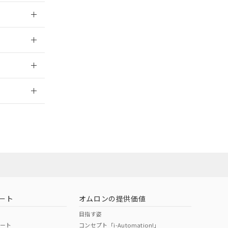
025/10/23
025/10/23
2026/7/29
ート
オムロンの提供価値
目指す姿
ポート
コンセプト「i-Automation!」