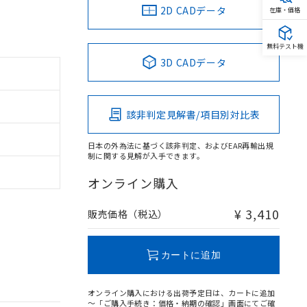
2D CADデータ
在庫・価格
無料テスト機
3D CADデータ
該非判定見解書/項目別対比表
日本の外為法に基づく該非判定、およびEAR再輸出規
制に関する見解が入手できます。
オンライン購入
¥ 3,410
販売価格（税込）
カートに追加
オンライン購入における出荷予定日は、カートに追加
～「ご購入手続き：価格・納期の確認」画面にてご確