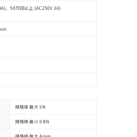
 1000ppm、 DIBP(フタル酸ジイソブチル) : 1000ppm、 BBP(フタル酸ブチルベンジル) :
品を、核兵器、ミサイル、化学兵器、生物兵器またはその他武器並
チルヘキシル)) : 1000ppm
況および標準価格はお客様のお取引先、またはお客様担当のオムロ
0A)、50万回以上 (AC250V 3A)
用いたしません。
ご相談ください。
は満たないが在庫あり
製品を第三者に販売する場合は、上記1、2および3の内容を当該第
機器販売店や当社販売拠点は「
販売ネットワーク
」をご確認くだ
販売先および販売に係わる関係者が違法に輸出するおそれがある場
用期限
び標準価格結果を当社の事前の承諾なく第三者に漏洩または開示し
え状況などにより、予定月が前後することがあります。
5mm
(最新の在庫状況については、お客様のお取引先、またはお客様担当
（10物質）のすべてが基準値以下であることを示します。
店・当社販売員にご確認ください)
能（部品リスト作成サービス）をご利用いただくには、I-Webメン
使用状況下において有害物質が外部に漏えいし、環境に深刻な影響を
あります。
機種、また在庫状況の情報を公開していない機種
ェブサイト上で当社にご登録された部品リストについて、当社およ
書ダウンロード
す。当社販売部門へお問い合わせください。
品・サービスに関するお客様との取引・商談に必要な範囲で利用す
合意する
キャンセル
書をダウンロードすることができます。
利用者とは、
"個人情報の共同利用に関して"
の「1.共同利用者の
します。
10物質）の非含有証明書
明書（当社基準）
日時点で非含有を証明するもので、過去に遡って非含有を証明するも
令のフタル酸エステル類４物質の対応では、対応完了までの期間は出
備考欄に対応日を記載しておりました。
規格値 最大 5N
品への在庫切替を完了していることから、特段のことがない限り、20
す。
規格値 最小 0.8N
規格値 最大 4mm