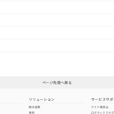
情報更新：2
情報更新：2
ードすることができます。
情報更新：
ログイン/会員登録
CCC認証
電波法
みください。
Yes
N/A
非含有証明書
※3
ページ先頭へ戻る
ダウンロードはこちら
型式承認
NK型式承認
ABS型式承認
韓国
（日本
（アメリカ
ソリューション
サービスサポ
舶規格）
船舶規格）
船舶規格）
解決提案
テスト機貸出
事例
ロボティクスサ