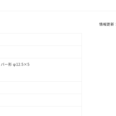
情報更新：2
ー形 φ12.5×5