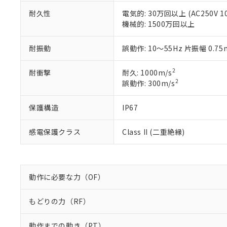
DBP(フタル酸ジブチル) :
い。
当社は貴社製
DEHP(フタル酸ビス(2-エ
正式な納期状
耐久性
電気的: 30万回以上 (AC250V 1
置等に一切使
当社販売員に
※2 対応予定月
機械的: 1500万回以上
△
一定数に
当社は、貴社
オムロン制御
また当社は、
※2 環境保護使
在庫状況およ
部品在庫の切り替
たしません。
耐振動
誤動作: 10～55Hz 片振幅 0.7
－
在庫なし
す。
「ｅ」：有害物質
機器販売
マイパーツ機
「10」：通常の
2
耐衝撃
耐久: 1000m/s
ている必要が
味します。
2
誤動作: 300m/s
空
受注生産
お客様が当ウ
※3 非含有証明
「－」：未確認で
白
が、当社の製
保護構造
IP67
さい。
下記の非含有証明
※当社の共同
いる法人を指
EU RoHS指令（
感電保護クラス
Class II (二重絶縁)
51物質の非含有証
※本証明書は発行
また、RoHS指
混在することから
動作に必要な力（OF）
既に当社にて対応
り割愛しておりま
もどりの力（RF）
動作までの動き（PT）