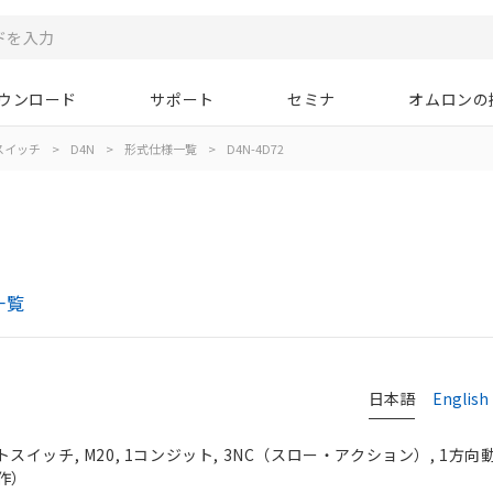
ウンロード
サポート
セミナ
オムロンの
スイッチ
>
D4N
>
形式仕様一覧
>
D4N-4D72
一覧
日本語
English
イッチ, M20, 1コンジット, 3NC（スロー・アクション）, 1方
作）