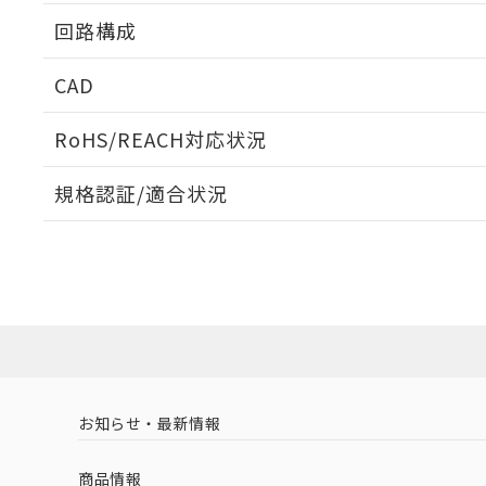
回路構成
CAD
ログイン/会員登録いただくと、CADデータをダウンロ
RoHS/REACH対応状況
規格認証/適合状況
EU RoHS
注意事項・凡例
UL認証
CSA認証
CEマーキング
ダウンロードデータをご利用いただく前に、以下を必ずお読
Yes
Yes
Yes
対応状況
対応予定月
※1
※2
ソフトウェアの使用条件
対応済み
LR型式承認
DNV型式承認
BV型式承認
KR
（イギリス
（ノルウェー
（フランス
（
お知らせ・最新情報
中国 RoHS
注意事項・凡例
船舶規格）
船舶規格）
船舶規格）
船
商品情報