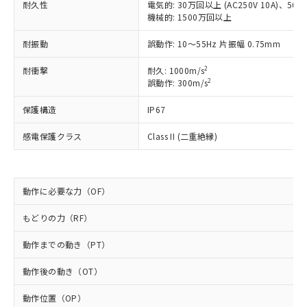
耐久性
電気的: 30万回以上 (AC250V 10A)、50万回
対応予定なし：EU RoHS指令（10物質）の
機械的: 1500万回以上
以下の条件をお読みいただき、同意のうえ
非含有に非対応の商品で、対応品を出す予
ご利用ください。
定はありません。
耐振動
誤動作: 10～55Hz 片振幅 0.75mm
調査・確認中：EU RoHS指令（10物質）の
本サービスは、当社制御機器事業取扱
※1 中国RoHS○×表
非含有の対応状況を調査中または確認中の
2
耐衝撃
耐久: 1000m/s
商品の当社在庫状況および標準価格
商品です。
2
誤動作: 300m/s
(税抜)を提供させていただくもので
「○」：最大均質材料含有率が中国RoHSの
非該当品：ライセンス料など無形物で、有
す。
基準値以下であることを示します。
害物質有無と関係のない商品です。
保護構造
IP67
当社制御機器事業取扱商品の中には、
「×」：最大均質材料含有率が中国RoHSの
仕入先様の事情により、非含有部品として
本サービスの対象外となる商品もある
基準値を超えていることを示します。
感電保護クラス
Class II (二重絶縁)
いたものが、含有品と判明した場合などや
当社は、これら貴社製品のうち、外国
ことをご了承ください。
「－」：未確認です。当社販売部門へお問
むを得ず変更することがあります。
為替および外国貿易法に定める商品
在庫状況および標準価格照会結果は、
い合わせください。
（以下｢規制貨物等」という）を輸出
記載している更新日時点での社内デー
*EU RoHS指令（10物質）：
または国外への提供する場合は、日本
記
タに基づき作成されるものであり、閲
説明
動作に必要な力（OF）
鉛(Pb) 1000ppm以下、 水銀(Hg) 1000ppm以下、 カド
*中国RoHS10物質の基準値 (GB/T26572)：
国政府の輸出許可(または役務取引許
号
覧された時点での実際の在庫および標
ミウム(Cd) 100ppm以下、
Pb(鉛) :1000ppm、 Hg(水銀) : 1000ppm、 Cd(カドミウ
可)を取得するなどの必要な手続きを
六価クロム(Cr(Ⅵ)) 1000ppm以下、ポリ臭化ビフェニル
ム) : 100ppm、
準価格とは異なる場合があることをご
もどりの力（RF）
類(PBB) 1000ppm以下、ポリ臭化ジフェニルエーテル類
Cr(Ⅵ)(六価クロム) : 1000ppm、 PBBs(ポリ臭化ビフェ
とります。
了承ください。
(PBDE) 1000ppm以下、フタル酸ビス(2-エチルヘキシ
○
一定数以上の在庫あり
ニル類) : 1000ppm、 PBDEs(ポリ臭化ジフェニルエーテ
当社は規制貨物を破棄する場合は、完
ル) (DEHP)(別名：DOP) 1000ppm以下、フタル酸ブチ
動作までの動き（PT）
正式な納期状況および標準価格はお客
ル類) : 1000ppm、
ルベンジル（BBP） 1000ppm以下、フタル酸ジブチル
全に破砕するなど、違法に輸出されな
DBP(フタル酸ジブチル) : 1000ppm、 DIBP(フタル酸ジ
様のお取引先、またはお客様担当のオ
（DBP） 1000ppm以下、フタル酸ジイソブチル
イソブチル) : 1000ppm、 BBP(フタル酸ブチルベンジ
△
一定数には満たないが在庫あり
いよう必要な手段を講じます。
動作後の動き（OT）
ムロン制御機器販売店・当社販売員に
(DIBP) 1000ppm以下
ル) : 1000ppm、
当社は貴社製品を、核兵器、ミサイ
但し、RoHS指令で産業用監視および制御機器に対する
DEHP(フタル酸ビス(2-エチルヘキシル)) : 1000ppm
ご相談ください。
適用除外項目は除く。
動作位置（OP）
ル、化学兵器、生物兵器またはその他
－
在庫なし(最新の在庫状況につ
オムロン制御機器販売店や当社販売拠
フタル酸エステル類の４物質については閾値を超える意