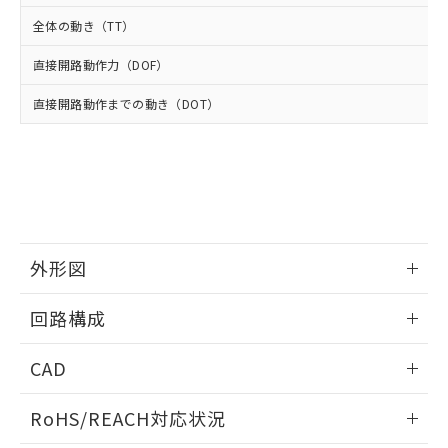
武器並びにこれらの製造装置等に一切
いては、お客様のお取引先、ま
図的な使用がないことを確認しています。
点は「
販売ネットワーク
」をご確認
全体の動き（TT）
※2 環境保護使用期限
使用いたしません。
たはお客様担当のオムロン制御
ください。
当社は、貴社製品を第三者に販売する
機器販売店・当社販売員にご確
在庫状況および標準価格結果を当社の
直接開路動作力（DOF）
※2 対応予定月
「ｅ」：有害物質（10物質）のすべてが基
場合は、上記1、2および3の内容を当
認ください)
事前の承諾なく第三者に漏洩または開
準値以下であることを示します。
該第三者に通知します。また当社は、
示しないようお願いします。
直接開路動作までの動き（DOT）
部品在庫の切り替え状況などにより、予定
「10」：通常の使用状況下において有害物
販売先および販売に係わる関係者が違
マイパーツ機能（部品リスト作成サー
空
受注生産機種、また在庫状況の
月が前後することがあります。
質が外部に漏えいし、環境に深刻な影響を
法に輸出するおそれがある場合は、取
ビス）をご利用いただくには、I-Web
白
情報を公開していない機種
及ぼさない年数を意味します。
り引きをいたしません。
メンバーズにご登録されている必要が
「－」：未確認です。当社販売部門へお問
あります。
い合わせください。
お客様が当ウェブサイト上で当社にご
※3 非含有証明書ダウンロード
登録された部品リストについて、当社
および当社の共同利用者が、当社の製
下記の非含有証明書をダウンロードするこ
外形図
品・サービスに関するお客様との取
とができます。
合意する
キャンセル
引・商談に必要な範囲で利用すること
情報更新：2025/10/23
をご了承ください。
回路構成
EU RoHS指令（10物質）の非含有証明書
※当社の共同利用者とは、
"個人情報
51物質の非含有証明書（当社基準）
の共同利用に関して"
の「1.共同利
情報更新：2025/10/23
CAD
※本証明書は発行日時点で非含有を証明す
用者の範囲」に記載されている法人を
るもので、過去に遡って非含有を証明する
指します。
ログイン/会員登録いただくと、CADデータをダウンロー
ものではありません。
RoHS/REACH対応状況
ドすることができます。
また、RoHS指令のフタル酸エステル類４