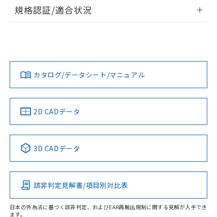
物質の対応では、対応完了までの期間は出
情報更新：2026/7/29
規格認証/適合状況
荷製品に未対応品が混在することから備考
欄に対応日を記載しておりました。
ログイン/会員登録
EU RoHS
注意事項・凡例
既に当社にて対応品への在庫切替を完了
UL認証
CSA認証
CEマーキング
していることから、特段のことがない限
Yes
Yes
Yes
り、2022年1月12日より割愛しておりま
対応状況
対応予定月
※1
※2
ダウンロードデータをご利用いただく前に、以下を必ずお読
す。
みください。
カタログ/データシート/マニュアル
対応済み
ソフトウェアの使用条件
LR型式承認
DNV型式承認
BV型式承認
KR型式承
（イギリス
（ノルウェー
（フランス
（韓国
船舶規格）
船舶規格）
船舶規格）
船舶規格
中国 RoHS
注意事項・凡例
2D CADデータ
取りつけ穴加工図
No
No
No
No
中国 RoHS表
※1 ※2
3D CADデータ
この製品の規格認証/適合状況ページへ
Pb
Hg
Cd
Cr(VI)
その他の認証はこちらのページからご検索ください
該非判定見解書/項目別対比表
O
O
O
O
日本の外為法に基づく該非判定、およびEAR再輸出規制に関する見解が入手でき
ます。