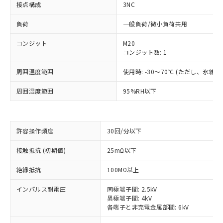
接点構成
3NC
負荷
一般負荷/微小負荷共用
コンジット
M20
コンジット数: 1
周囲温度範囲
使用時: -30～70℃ (ただし、氷結
周囲湿度範囲
95%RH以下
許容操作頻度
30回/分以下
※1 対応状況
接触抵抗 (初期値)
25mΩ以下
対応済み：EU RoHS指令（10物質）の
絶縁抵抗
100MΩ以上
非含有に対応した製品が提供可能な商品で
す。
インパルス耐電圧
同極端子間: 2.5kV
対応予定：EU RoHS指令（10物質）の非含
異極端子間: 4kV
ご利用条件
各端子と非充電金属部間: 6kV
有に対応した製品に切り替える予定のある
商品です。