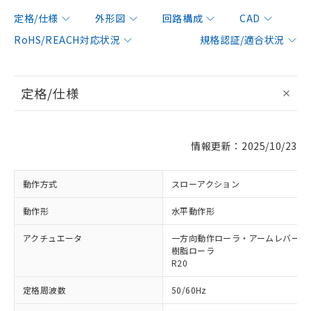
定格/仕様
外形図
回路構成
CAD
RoHS/REACH対応状況
規格認証/適合状況
定格/仕様
情報更新：2025/10/23
動作方式
スローアクション
動作形
水平動作形
アクチュエータ
一方向動作ローラ・アームレバー形 φ
樹脂ローラ
R20
定格周波数
50/60Hz