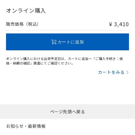
"対応済み"や非含有の記載がされた商品であっても、流通
在庫等で未対応品が混在する可能性があります。
オンライン購入
非含有品が必要な際は、弊社営業部門もしくは販売店へお
問い合わせください。
¥ 3,410
販売価格（税込）
この製品のRoHS/REACH対応状況ページへ
カートに追加
オンライン購入における出荷予定日は、カートに追加～「ご購入手続き：価
格・納期の確認」画面にてご確認ください。
カートをみる
ページ先頭へ戻る
お知らせ・最新情報