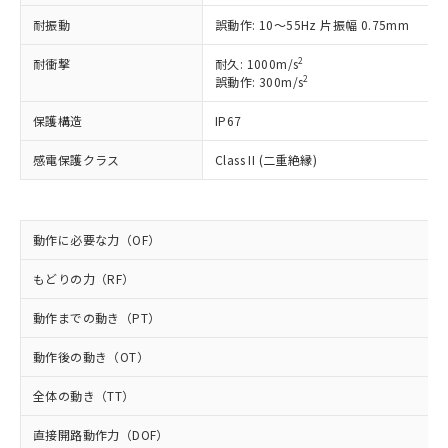
ご利用ください。
定はありません。
耐振動
誤動作: 10～55Hz 片振幅 0.75mm
調査・確認中：EU RoHS指令（10物質）の
本サービスは、当社制御機器事業取扱
※1 中国RoHS○×表
非含有の対応状況を調査中または確認中の
2
耐衝撃
耐久: 1000m/s
商品の当社在庫状況および標準価格
商品です。
2
誤動作: 300m/s
(税抜)を提供させていただくもので
「○」：最大均質材料含有率が中国RoHSの
非該当品：ライセンス料など無形物で、有
す。
基準値以下であることを示します。
害物質有無と関係のない商品です。
保護構造
IP67
当社制御機器事業取扱商品の中には、
「×」：最大均質材料含有率が中国RoHSの
仕入先様の事情により、非含有部品として
本サービスの対象外となる商品もある
基準値を超えていることを示します。
感電保護クラス
Class II (二重絶縁)
いたものが、含有品と判明した場合などや
当社は、これら貴社製品のうち、外国
ことをご了承ください。
「－」：未確認です。当社販売部門へお問
むを得ず変更することがあります。
為替および外国貿易法に定める商品
在庫状況および標準価格照会結果は、
い合わせください。
（以下｢規制貨物等」という）を輸出
記載している更新日時点での社内デー
*EU RoHS指令（10物質）：
または国外への提供する場合は、日本
記
タに基づき作成されるものであり、閲
説明
動作に必要な力（OF）
鉛(Pb) 1000ppm以下、 水銀(Hg) 1000ppm以下、 カド
*中国RoHS10物質の基準値 (GB/T26572)：
国政府の輸出許可(または役務取引許
号
覧された時点での実際の在庫および標
ミウム(Cd) 100ppm以下、
Pb(鉛) :1000ppm、 Hg(水銀) : 1000ppm、 Cd(カドミウ
可)を取得するなどの必要な手続きを
六価クロム(Cr(Ⅵ)) 1000ppm以下、ポリ臭化ビフェニル
ム) : 100ppm、
準価格とは異なる場合があることをご
もどりの力（RF）
類(PBB) 1000ppm以下、ポリ臭化ジフェニルエーテル類
Cr(Ⅵ)(六価クロム) : 1000ppm、 PBBs(ポリ臭化ビフェ
とります。
了承ください。
(PBDE) 1000ppm以下、フタル酸ビス(2-エチルヘキシ
○
一定数以上の在庫あり
ニル類) : 1000ppm、 PBDEs(ポリ臭化ジフェニルエーテ
当社は規制貨物を破棄する場合は、完
ル) (DEHP)(別名：DOP) 1000ppm以下、フタル酸ブチ
動作までの動き（PT）
正式な納期状況および標準価格はお客
ル類) : 1000ppm、
ルベンジル（BBP） 1000ppm以下、フタル酸ジブチル
全に破砕するなど、違法に輸出されな
DBP(フタル酸ジブチル) : 1000ppm、 DIBP(フタル酸ジ
様のお取引先、またはお客様担当のオ
（DBP） 1000ppm以下、フタル酸ジイソブチル
イソブチル) : 1000ppm、 BBP(フタル酸ブチルベンジ
△
一定数には満たないが在庫あり
いよう必要な手段を講じます。
動作後の動き（OT）
ムロン制御機器販売店・当社販売員に
(DIBP) 1000ppm以下
ル) : 1000ppm、
当社は貴社製品を、核兵器、ミサイ
但し、RoHS指令で産業用監視および制御機器に対する
DEHP(フタル酸ビス(2-エチルヘキシル)) : 1000ppm
ご相談ください。
適用除外項目は除く。
全体の動き（TT）
ル、化学兵器、生物兵器またはその他
－
在庫なし(最新の在庫状況につ
オムロン制御機器販売店や当社販売拠
フタル酸エステル類の４物質については閾値を超える意
武器並びにこれらの製造装置等に一切
いては、お客様のお取引先、ま
図的な使用がないことを確認しています。
点は「
販売ネットワーク
」をご確認
直接開路動作力（DOF）
※2 環境保護使用期限
使用いたしません。
たはお客様担当のオムロン制御
ください。