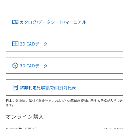
欄に対応日を記載しておりました。
既に当社にて対応品への在庫切替を完了
Yes
Yes
Yes
対応状況
対応予定月
※1
※2
していることから、特段のことがない限
ダウンロードデータをご利用いただく前に、以下を必ずお読
り、2022年1月12日より割愛しておりま
みください。
カタログ/データシート/マニュアル
対応済み
す。
ソフトウェアの使用条件
LR型式承認
DNV型式承認
BV型式承認
KR型式承
（イギリス
（ノルウェー
（フランス
（韓国
船舶規格）
船舶規格）
船舶規格）
船舶規格
中国 RoHS
注意事項・凡例
2D CADデータ
取りつけ穴加工図
No
No
No
No
中国 RoHS表
※1 ※2
3D CADデータ
この製品の規格認証/適合状況ページへ
Pb
Hg
Cd
Cr(VI)
その他の認証はこちらのページからご検索ください
該非判定見解書/項目別対比表
X
O
O
O
日本の外為法に基づく該非判定、およびEAR再輸出規制に関する見解が入手でき
ます。
"対応済み"や非含有の記載がされた商品であっても、流通
在庫等で未対応品が混在する可能性があります。
オンライン購入
非含有品が必要な際は、弊社営業部門もしくは販売店へお
問い合わせください。