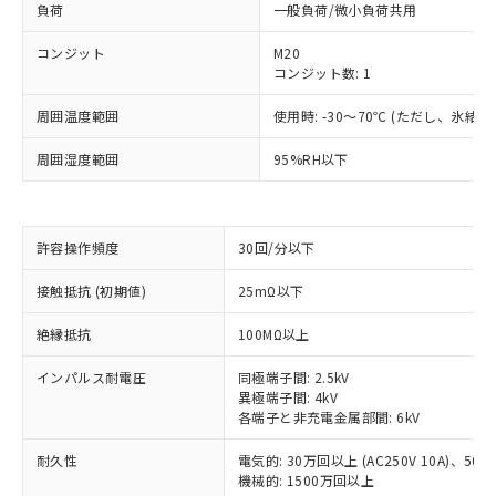
負荷
一般負荷/微小負荷共用
コンジット
M20
コンジット数: 1
周囲温度範囲
使用時: -30～70℃ (ただし、氷結
周囲湿度範囲
95%RH以下
許容操作頻度
30回/分以下
※1 対応状況
接触抵抗 (初期値)
25mΩ以下
対応済み：EU RoHS指令（10物質）の
絶縁抵抗
100MΩ以上
非含有に対応した製品が提供可能な商品で
す。
インパルス耐電圧
同極端子間: 2.5kV
対応予定：EU RoHS指令（10物質）の非含
異極端子間: 4kV
ご利用条件
各端子と非充電金属部間: 6kV
有に対応した製品に切り替える予定のある
商品です。
耐久性
電気的: 30万回以上 (AC250V 10A)、50万回
対応予定なし：EU RoHS指令（10物質）の
機械的: 1500万回以上
以下の条件をお読みいただき、同意のうえ
非含有に非対応の商品で、対応品を出す予