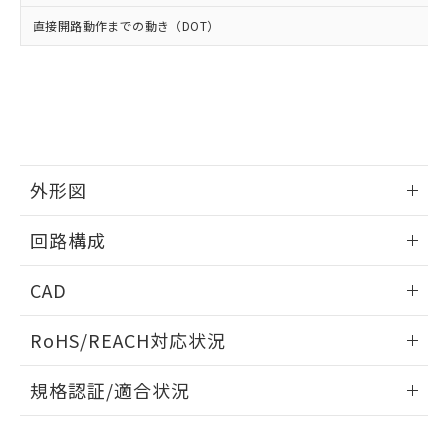
当社は、貴社製品を第三者に販売する
機器販売店・当社販売員にご確
在庫状況および標準価格結果を当社の
直接開路動作までの動き（DOT）
※2 対応予定月
「ｅ」：有害物質（10物質）のすべてが基
場合は、上記1、2および3の内容を当
認ください)
事前の承諾なく第三者に漏洩または開
準値以下であることを示します。
該第三者に通知します。また当社は、
示しないようお願いします。
部品在庫の切り替え状況などにより、予定
「10」：通常の使用状況下において有害物
販売先および販売に係わる関係者が違
マイパーツ機能（部品リスト作成サー
空
受注生産機種、また在庫状況の
月が前後することがあります。
質が外部に漏えいし、環境に深刻な影響を
法に輸出するおそれがある場合は、取
ビス）をご利用いただくには、I-Web
白
情報を公開していない機種
及ぼさない年数を意味します。
り引きをいたしません。
メンバーズにご登録されている必要が
「－」：未確認です。当社販売部門へお問
あります。
い合わせください。
お客様が当ウェブサイト上で当社にご
※3 非含有証明書ダウンロード
外形図
登録された部品リストについて、当社
および当社の共同利用者が、当社の製
下記の非含有証明書をダウンロードするこ
情報更新：2025/10/23
品・サービスに関するお客様との取
回路構成
とができます。
合意する
キャンセル
引・商談に必要な範囲で利用すること
をご了承ください。
情報更新：2025/10/23
EU RoHS指令（10物質）の非含有証明書
CAD
※当社の共同利用者とは、
"個人情報
51物質の非含有証明書（当社基準）
の共同利用に関して"
の「1.共同利
ログイン/会員登録いただくと、CADデータをダウンロー
※本証明書は発行日時点で非含有を証明す
用者の範囲」に記載されている法人を
RoHS/REACH対応状況
ドすることができます。
るもので、過去に遡って非含有を証明する
指します。
ものではありません。
情報更新：2026/7/29
規格認証/適合状況
また、RoHS指令のフタル酸エステル類４
物質の対応では、対応完了までの期間は出
ログイン/会員登録
EU RoHS
注意事項・凡例
荷製品に未対応品が混在することから備考
UL認証
CSA認証
CEマーキング