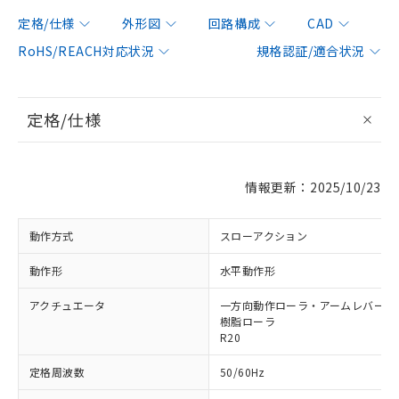
定格/仕様
外形図
回路構成
CAD
RoHS/REACH対応状況
規格認証/適合状況
定格/仕様
情報更新：2025/10/23
動作方式
スローアクション
動作形
水平動作形
アクチュエータ
一方向動作ローラ・アームレバー形 φ
樹脂ローラ
R20
定格周波数
50/60Hz