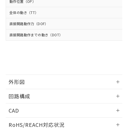
－
在庫なし(最新の在庫状況につ
オムロン制御機器販売店や当社販売拠
動作位置（OP）
フタル酸エステル類の４物質については閾値を超える意
武器並びにこれらの製造装置等に一切
いては、お客様のお取引先、ま
図的な使用がないことを確認しています。
点は「
販売ネットワーク
」をご確認
※2 環境保護使用期限
使用いたしません。
たはお客様担当のオムロン制御
全体の動き（TT）
ください。
当社は、貴社製品を第三者に販売する
機器販売店・当社販売員にご確
在庫状況および標準価格結果を当社の
※2 対応予定月
「ｅ」：有害物質（10物質）のすべてが基
場合は、上記1、2および3の内容を当
直接開路動作力（DOF）
認ください)
事前の承諾なく第三者に漏洩または開
準値以下であることを示します。
該第三者に通知します。また当社は、
示しないようお願いします。
部品在庫の切り替え状況などにより、予定
「10」：通常の使用状況下において有害物
直接開路動作までの動き（DOT）
販売先および販売に係わる関係者が違
マイパーツ機能（部品リスト作成サー
空
受注生産機種、また在庫状況の
月が前後することがあります。
質が外部に漏えいし、環境に深刻な影響を
法に輸出するおそれがある場合は、取
ビス）をご利用いただくには、I-Web
白
情報を公開していない機種
及ぼさない年数を意味します。
り引きをいたしません。
メンバーズにご登録されている必要が
「－」：未確認です。当社販売部門へお問
あります。
い合わせください。
お客様が当ウェブサイト上で当社にご
※3 非含有証明書ダウンロード
登録された部品リストについて、当社
および当社の共同利用者が、当社の製
下記の非含有証明書をダウンロードするこ
品・サービスに関するお客様との取
外形図
とができます。
合意する
キャンセル
引・商談に必要な範囲で利用すること
をご了承ください。
情報更新：2025/10/23
EU RoHS指令（10物質）の非含有証明書
回路構成
※当社の共同利用者とは、
"個人情報
51物質の非含有証明書（当社基準）
の共同利用に関して"
の「1.共同利
情報更新：2025/10/23
※本証明書は発行日時点で非含有を証明す
用者の範囲」に記載されている法人を
CAD
るもので、過去に遡って非含有を証明する
指します。
ものではありません。
ログイン/会員登録いただくと、CADデータをダウンロー
RoHS/REACH対応状況
また、RoHS指令のフタル酸エステル類４
ドすることができます。