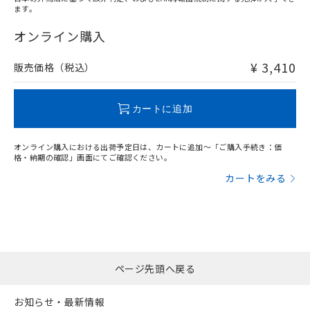
ます。
"対応済み"や非含有の記載がされた商品であっても、流通
在庫等で未対応品が混在する可能性があります。
オンライン購入
非含有品が必要な際は、弊社営業部門もしくは販売店へお
問い合わせください。
¥ 3,410
販売価格（税込）
この製品のRoHS/REACH対応状況ページへ
カートに追加
オンライン購入における出荷予定日は、カートに追加～「ご購入手続き：価
格・納期の確認」画面にてご確認ください。
カートをみる
ページ先頭へ戻る
お知らせ・最新情報