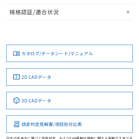
物質の対応では、対応完了までの期間は出
情報更新：2026/7/29
荷製品に未対応品が混在することから備考
規格認証/適合状況
欄に対応日を記載しておりました。
ログイン/会員登録
EU RoHS
注意事項・凡例
既に当社にて対応品への在庫切替を完了
UL認証
CSA認証
CEマーキング
していることから、特段のことがない限
り、2022年1月12日より割愛しておりま
Yes
Yes
Yes
対応状況
対応予定月
※1
※2
す。
ダウンロードデータをご利用いただく前に、以下を必ずお読
みください。
カタログ/データシート/マニュアル
対応済み
ソフトウェアの使用条件
LR型式承認
DNV型式承認
BV型式承認
KR型式承
（イギリス
（ノルウェー
（フランス
（韓国
船舶規格）
船舶規格）
船舶規格）
船舶規格
中国 RoHS
注意事項・凡例
2D CADデータ
取りつけ穴加工図
No
No
No
No
中国 RoHS表
※1 ※2
3D CADデータ
この製品の規格認証/適合状況ページへ
Pb
Hg
Cd
Cr(VI)
その他の認証はこちらのページからご検索ください
該非判定見解書/項目別対比表
O
O
O
O
日本の外為法に基づく該非判定、およびEAR再輸出規制に関する見解が入手でき