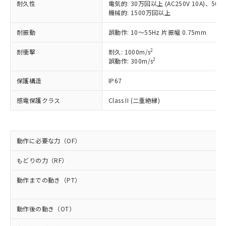
商品です。
耐久性
電気的: 30万回以上 (AC250V 10A)、50万回
対応予定なし：EU RoHS指令（10物質）の
機械的: 1500万回以上
以下の条件をお読みいただき、同意のうえ
非含有に非対応の商品で、対応品を出す予
ご利用ください。
定はありません。
耐振動
誤動作: 10～55Hz 片振幅 0.75mm
調査・確認中：EU RoHS指令（10物質）の
本サービスは、当社制御機器事業取扱
※1 中国RoHS○×表
2
耐衝撃
耐久: 1000m/s
非含有の対応状況を調査中または確認中の
商品の当社在庫状況および標準価格
2
誤動作: 300m/s
商品です。
(税抜)を提供させていただくもので
「○」：最大均質材料含有率が中国RoHSの
非該当品：ライセンス料など無形物で、有
す。
保護構造
IP67
基準値以下であることを示します。
害物質有無と関係のない商品です。
当社制御機器事業取扱商品の中には、
「×」：最大均質材料含有率が中国RoHSの
仕入先様の事情により、非含有部品として
感電保護クラス
Class II (二重絶縁)
本サービスの対象外となる商品もある
基準値を超えていることを示します。
いたものが、含有品と判明した場合などや
当社は、これら貴社製品のうち、外国
ことをご了承ください。
「－」：未確認です。当社販売部門へお問
むを得ず変更することがあります。
為替および外国貿易法に定める商品
在庫状況および標準価格照会結果は、
い合わせください。
（以下｢規制貨物等」という）を輸出
記載している更新日時点での社内デー
*EU RoHS指令（10物質）：
または国外への提供する場合は、日本
動作に必要な力（OF）
記
タに基づき作成されるものであり、閲
説明
鉛(Pb) 1000ppm以下、 水銀(Hg) 1000ppm以下、 カド
*中国RoHS10物質の基準値 (GB/T26572)：
国政府の輸出許可(または役務取引許
号
覧された時点での実際の在庫および標
ミウム(Cd) 100ppm以下、
Pb(鉛) :1000ppm、 Hg(水銀) : 1000ppm、 Cd(カドミウ
もどりの力（RF）
可)を取得するなどの必要な手続きを
六価クロム(Cr(Ⅵ)) 1000ppm以下、ポリ臭化ビフェニル
ム) : 100ppm、
準価格とは異なる場合があることをご
類(PBB) 1000ppm以下、ポリ臭化ジフェニルエーテル類
Cr(Ⅵ)(六価クロム) : 1000ppm、 PBBs(ポリ臭化ビフェ
とります。
了承ください。
(PBDE) 1000ppm以下、フタル酸ビス(2-エチルヘキシ
○
一定数以上の在庫あり
ニル類) : 1000ppm、 PBDEs(ポリ臭化ジフェニルエーテ
動作までの動き（PT）
当社は規制貨物を破棄する場合は、完
ル) (DEHP)(別名：DOP) 1000ppm以下、フタル酸ブチ
正式な納期状況および標準価格はお客
ル類) : 1000ppm、
ルベンジル（BBP） 1000ppm以下、フタル酸ジブチル
全に破砕するなど、違法に輸出されな
DBP(フタル酸ジブチル) : 1000ppm、 DIBP(フタル酸ジ
様のお取引先、またはお客様担当のオ
（DBP） 1000ppm以下、フタル酸ジイソブチル
イソブチル) : 1000ppm、 BBP(フタル酸ブチルベンジ
△
一定数には満たないが在庫あり
いよう必要な手段を講じます。
ムロン制御機器販売店・当社販売員に
(DIBP) 1000ppm以下
ル) : 1000ppm、
動作後の動き（OT）
当社は貴社製品を、核兵器、ミサイ
但し、RoHS指令で産業用監視および制御機器に対する
DEHP(フタル酸ビス(2-エチルヘキシル)) : 1000ppm
ご相談ください。
適用除外項目は除く。
ル、化学兵器、生物兵器またはその他