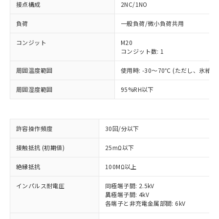
接点構成
2NC/1NO
負荷
一般負荷/微小負荷共用
コンジット
M20
コンジット数: 1
周囲温度範囲
使用時: -30～70℃ (ただし、氷結
周囲湿度範囲
95%RH以下
許容操作頻度
30回/分以下
※1 対応状況
接触抵抗 (初期値)
25mΩ以下
絶縁抵抗
100MΩ以上
対応済み：EU RoHS指令（10物質）の
非含有に対応した製品が提供可能な商品で
インパルス耐電圧
同極端子間: 2.5kV
す。
異極端子間: 4kV
対応予定：EU RoHS指令（10物質）の非含
各端子と非充電金属部間: 6kV
ご利用条件
有に対応した製品に切り替える予定のある