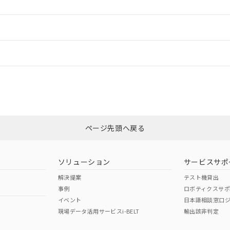
ードすることができます。
情報更新：
ログイン/会員登録
CCC認証
電波法
みください。
Yes
N/A
非含有証明書
※3
ページ先頭へ戻る
ダウンロードはこちら
型式承認
NK型式承認
ABS型式承認
韓国
（日本
（アメリカ
ソリューション
サービスサポ
舶規格）
船舶規格）
船舶規格）
解決提案
テスト機貸出
事例
ロボティクスサ
No
No
イベント
日本語相談窓口
現場データ活用サービスi-BELT
輸出該非判定
I)
PBBs
PBDEs
DBP