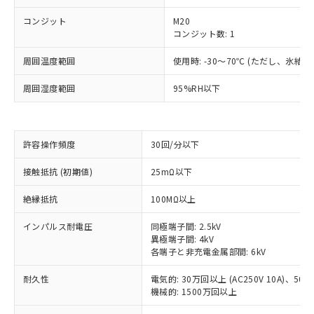
コンジット
M20
コンジット数: 1
周囲温度範囲
使用時: -30～70℃ (ただし、氷結
周囲湿度範囲
95%RH以下
許容操作頻度
30回/分以下
接触抵抗 (初期値)
25mΩ以下
※1 対応状況
絶縁抵抗
100MΩ以上
対応済み：EU RoHS指令（10物質）の
インパルス耐電圧
同極端子間: 2.5kV
非含有に対応した製品が提供可能な商品で
異極端子間: 4kV
す。
各端子と非充電金属部間: 6kV
対応予定：EU RoHS指令（10物質）の非含
ご利用条件
有に対応した製品に切り替える予定のある
耐久性
電気的: 30万回以上 (AC250V 10A)、50万回
商品です。
機械的: 1500万回以上
対応予定なし：EU RoHS指令（10物質）の