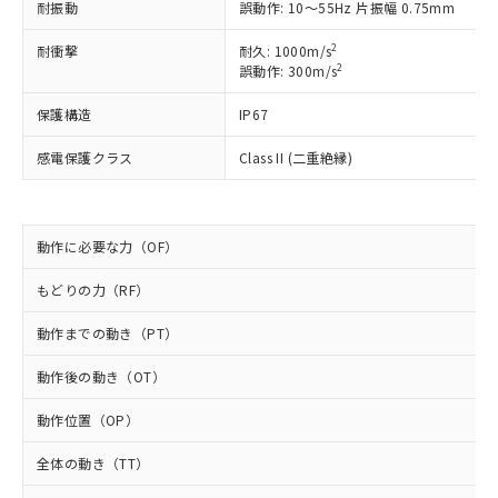
以下の条件をお読みいただき、同意のうえ
非含有に非対応の商品で、対応品を出す予
耐振動
誤動作: 10～55Hz 片振幅 0.75mm
ご利用ください。
定はありません。
2
耐衝撃
耐久: 1000m/s
調査・確認中：EU RoHS指令（10物質）の
本サービスは、当社制御機器事業取扱
2
※1 中国RoHS○×表
誤動作: 300m/s
非含有の対応状況を調査中または確認中の
商品の当社在庫状況および標準価格
商品です。
(税抜)を提供させていただくもので
保護構造
IP67
「○」：最大均質材料含有率が中国RoHSの
非該当品：ライセンス料など無形物で、有
す。
基準値以下であることを示します。
害物質有無と関係のない商品です。
当社制御機器事業取扱商品の中には、
感電保護クラス
Class II (二重絶縁)
「×」：最大均質材料含有率が中国RoHSの
仕入先様の事情により、非含有部品として
本サービスの対象外となる商品もある
基準値を超えていることを示します。
いたものが、含有品と判明した場合などや
当社は、これら貴社製品のうち、外国
ことをご了承ください。
「－」：未確認です。当社販売部門へお問
むを得ず変更することがあります。
為替および外国貿易法に定める商品
在庫状況および標準価格照会結果は、
い合わせください。
（以下｢規制貨物等」という）を輸出
動作に必要な力（OF）
記載している更新日時点での社内デー
*EU RoHS指令（10物質）：
または国外への提供する場合は、日本
記
タに基づき作成されるものであり、閲
説明
鉛(Pb) 1000ppm以下、 水銀(Hg) 1000ppm以下、 カド
*中国RoHS10物質の基準値 (GB/T26572)：
もどりの力（RF）
国政府の輸出許可(または役務取引許
号
覧された時点での実際の在庫および標
ミウム(Cd) 100ppm以下、
Pb(鉛) :1000ppm、 Hg(水銀) : 1000ppm、 Cd(カドミウ
可)を取得するなどの必要な手続きを
六価クロム(Cr(Ⅵ)) 1000ppm以下、ポリ臭化ビフェニル
ム) : 100ppm、
準価格とは異なる場合があることをご
類(PBB) 1000ppm以下、ポリ臭化ジフェニルエーテル類
動作までの動き（PT）
Cr(Ⅵ)(六価クロム) : 1000ppm、 PBBs(ポリ臭化ビフェ
とります。
了承ください。
(PBDE) 1000ppm以下、フタル酸ビス(2-エチルヘキシ
○
一定数以上の在庫あり
ニル類) : 1000ppm、 PBDEs(ポリ臭化ジフェニルエーテ
当社は規制貨物を破棄する場合は、完
ル) (DEHP)(別名：DOP) 1000ppm以下、フタル酸ブチ
正式な納期状況および標準価格はお客
ル類) : 1000ppm、
動作後の動き（OT）
ルベンジル（BBP） 1000ppm以下、フタル酸ジブチル
全に破砕するなど、違法に輸出されな
DBP(フタル酸ジブチル) : 1000ppm、 DIBP(フタル酸ジ
様のお取引先、またはお客様担当のオ
（DBP） 1000ppm以下、フタル酸ジイソブチル
イソブチル) : 1000ppm、 BBP(フタル酸ブチルベンジ
△
一定数には満たないが在庫あり
いよう必要な手段を講じます。
ムロン制御機器販売店・当社販売員に
(DIBP) 1000ppm以下
ル) : 1000ppm、
動作位置（OP）
当社は貴社製品を、核兵器、ミサイ
但し、RoHS指令で産業用監視および制御機器に対する
DEHP(フタル酸ビス(2-エチルヘキシル)) : 1000ppm
ご相談ください。
適用除外項目は除く。
ル、化学兵器、生物兵器またはその他
－
在庫なし(最新の在庫状況につ
オムロン制御機器販売店や当社販売拠
全体の動き（TT）
フタル酸エステル類の４物質については閾値を超える意
武器並びにこれらの製造装置等に一切
いては、お客様のお取引先、ま
図的な使用がないことを確認しています。
点は「
販売ネットワーク
」をご確認