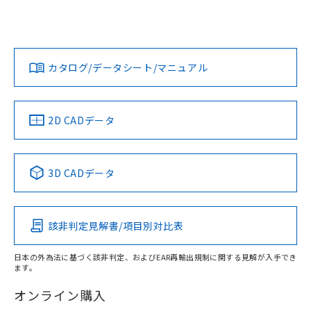
UL認証
CSA認証
CEマーキング
欄に対応日を記載しておりました。
既に当社にて対応品への在庫切替を完了
Yes
Yes
Yes
していることから、特段のことがない限
対応状況
対応予定月
※1
※2
ダウンロードデータをご利用いただく前に、以下を必ずお読
り、2022年1月12日より割愛しておりま
みください。
カタログ/データシート/マニュアル
す。
対応済み
ソフトウェアの使用条件
LR型式承認
DNV型式承認
BV型式承認
KR型式承
（イギリス
（ノルウェー
（フランス
（韓国
船舶規格）
船舶規格）
船舶規格）
船舶規格
中国 RoHS
注意事項・凡例
2D CADデータ
取りつけ穴加工図
No
No
No
No
中国 RoHS表
※1 ※2
3D CADデータ
この製品の規格認証/適合状況ページへ
Pb
Hg
Cd
Cr(VI)
その他の認証はこちらのページからご検索ください
該非判定見解書/項目別対比表
O
O
O
O
日本の外為法に基づく該非判定、およびEAR再輸出規制に関する見解が入手でき
ます。
"対応済み"や非含有の記載がされた商品であっても、流通
在庫等で未対応品が混在する可能性があります。
オンライン購入
非含有品が必要な際は、弊社営業部門もしくは販売店へお