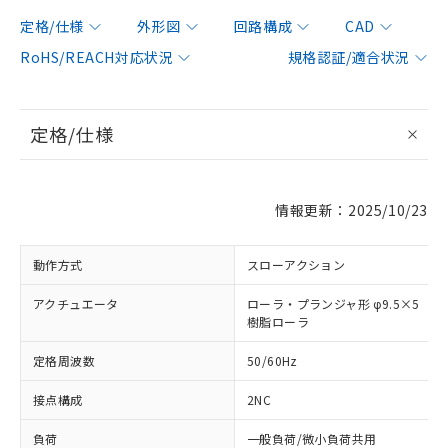
定格/仕様
外形図
回路構成
CAD
RoHS/REACH対応状況
規格認証/適合状況
定格/仕様
情報更新：2025/10/23
動作方式
スローアクション
アクチュエータ
ローラ・プランジャ形 φ9.5×5
樹脂ローラ
定格周波数
50/60Hz
接点構成
2NC
負荷
一般負荷/微小負荷共用