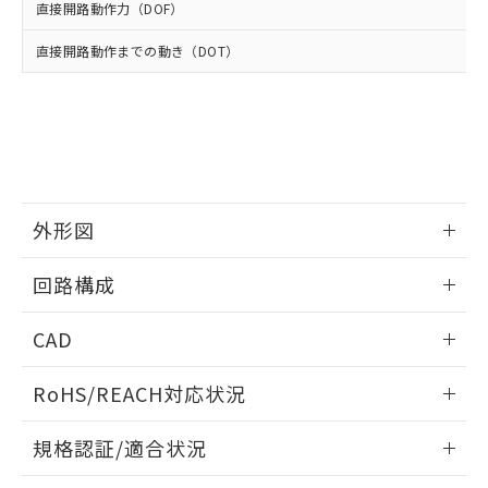
※2 環境保護使用期限
使用いたしません。
たはお客様担当のオムロン制御
直接開路動作力（DOF）
ください。
当社は、貴社製品を第三者に販売する
機器販売店・当社販売員にご確
在庫状況および標準価格結果を当社の
※2 対応予定月
「ｅ」：有害物質（10物質）のすべてが基
場合は、上記1、2および3の内容を当
直接開路動作までの動き（DOT）
認ください)
事前の承諾なく第三者に漏洩または開
準値以下であることを示します。
該第三者に通知します。また当社は、
示しないようお願いします。
部品在庫の切り替え状況などにより、予定
「10」：通常の使用状況下において有害物
販売先および販売に係わる関係者が違
マイパーツ機能（部品リスト作成サー
空
受注生産機種、また在庫状況の
月が前後することがあります。
質が外部に漏えいし、環境に深刻な影響を
法に輸出するおそれがある場合は、取
ビス）をご利用いただくには、I-Web
白
情報を公開していない機種
及ぼさない年数を意味します。
り引きをいたしません。
メンバーズにご登録されている必要が
「－」：未確認です。当社販売部門へお問
あります。
い合わせください。
お客様が当ウェブサイト上で当社にご
※3 非含有証明書ダウンロード
登録された部品リストについて、当社
外形図
および当社の共同利用者が、当社の製
下記の非含有証明書をダウンロードするこ
品・サービスに関するお客様との取
情報更新：2025/10/23
とができます。
回路構成
合意する
キャンセル
引・商談に必要な範囲で利用すること
をご了承ください。
EU RoHS指令（10物質）の非含有証明書
情報更新：2025/10/23
※当社の共同利用者とは、
"個人情報
CAD
51物質の非含有証明書（当社基準）
の共同利用に関して"
の「1.共同利
※本証明書は発行日時点で非含有を証明す
用者の範囲」に記載されている法人を
ログイン/会員登録いただくと、CADデータをダウンロー
RoHS/REACH対応状況
るもので、過去に遡って非含有を証明する
指します。
ドすることができます。
ものではありません。
情報更新：2026/7/29
また、RoHS指令のフタル酸エステル類４
規格認証/適合状況
物質の対応では、対応完了までの期間は出
ログイン/会員登録
EU RoHS
注意事項・凡例
荷製品に未対応品が混在することから備考