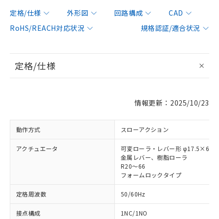
定格/仕様
外形図
回路構成
CAD
RoHS/REACH対応状況
規格認証/適合状況
定格/仕様
情報更新：2025/10/23
動作方式
スローアクション
アクチュエータ
可変ローラ・レバー形 φ17.5×6.8
金属レバー、樹脂ローラ
R20～66
フォームロックタイプ
定格周波数
50/60Hz
接点構成
1NC/1NO