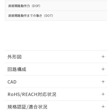
※2 環境保護使用期限
使用いたしません。
たはお客様担当のオムロン制御
ください。
直接開路動作力（DOF）
当社は、貴社製品を第三者に販売する
機器販売店・当社販売員にご確
在庫状況および標準価格結果を当社の
※2 対応予定月
「ｅ」：有害物質（10物質）のすべてが基
場合は、上記1、2および3の内容を当
認ください)
事前の承諾なく第三者に漏洩または開
直接開路動作までの動き（DOT）
準値以下であることを示します。
該第三者に通知します。また当社は、
示しないようお願いします。
部品在庫の切り替え状況などにより、予定
「10」：通常の使用状況下において有害物
販売先および販売に係わる関係者が違
マイパーツ機能（部品リスト作成サー
空
受注生産機種、また在庫状況の
月が前後することがあります。
質が外部に漏えいし、環境に深刻な影響を
法に輸出するおそれがある場合は、取
ビス）をご利用いただくには、I-Web
白
情報を公開していない機種
及ぼさない年数を意味します。
り引きをいたしません。
メンバーズにご登録されている必要が
「－」：未確認です。当社販売部門へお問
あります。
い合わせください。
お客様が当ウェブサイト上で当社にご
※3 非含有証明書ダウンロード
登録された部品リストについて、当社
外形図
および当社の共同利用者が、当社の製
下記の非含有証明書をダウンロードするこ
品・サービスに関するお客様との取
とができます。
情報更新：2025/10/23
合意する
キャンセル
引・商談に必要な範囲で利用すること
回路構成
をご了承ください。
EU RoHS指令（10物質）の非含有証明書
※当社の共同利用者とは、
"個人情報
情報更新：2025/10/23
CAD
51物質の非含有証明書（当社基準）
の共同利用に関して"
の「1.共同利
※本証明書は発行日時点で非含有を証明す
用者の範囲」に記載されている法人を
ログイン/会員登録いただくと、CADデータをダウンロー
るもので、過去に遡って非含有を証明する
RoHS/REACH対応状況
指します。
ドすることができます。
ものではありません。
また、RoHS指令のフタル酸エステル類４
情報更新：2026/7/29
規格認証/適合状況
物質の対応では、対応完了までの期間は出