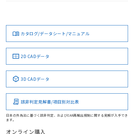
荷製品に未対応品が混在することから備考
ログイン/会員登録
EU RoHS
注意事項・凡例
欄に対応日を記載しておりました。
UL認証
CSA認証
CEマーキング
既に当社にて対応品への在庫切替を完了
Yes
Yes
Yes
していることから、特段のことがない限
対応状況
対応予定月
※1
※2
ダウンロードデータをご利用いただく前に、以下を必ずお読
り、2022年1月12日より割愛しておりま
みください。
す。
カタログ/データシート/マニュアル
対応済み
ソフトウェアの使用条件
LR型式承認
DNV型式承認
BV型式承認
KR型式承
（イギリス
（ノルウェー
（フランス
（韓国
船舶規格）
船舶規格）
船舶規格）
船舶規格
中国 RoHS
注意事項・凡例
2D CADデータ
取りつけ穴加工図
No
No
No
No
中国 RoHS表
※1 ※2
3D CADデータ
この製品の規格認証/適合状況ページへ
Pb
Hg
Cd
Cr(VI)
その他の認証はこちらのページからご検索ください
該非判定見解書/項目別対比表
O
O
O
O
日本の外為法に基づく該非判定、およびEAR再輸出規制に関する見解が入手でき
ます。
"対応済み"や非含有の記載がされた商品であっても、流通
在庫等で未対応品が混在する可能性があります。
オンライン購入