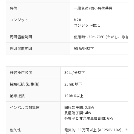
負荷
一般負荷/微小負荷共用
コンジット
M20
コンジット数: 1
周囲温度範囲
使用時: -30～70℃ (ただし、氷結
周囲湿度範囲
95%RH以下
許容操作頻度
30回/分以下
※1 対応状況
接触抵抗 (初期値)
25mΩ以下
対応済み：EU RoHS指令（10物質）の
絶縁抵抗
100MΩ以上
非含有に対応した製品が提供可能な商品で
す。
インパルス耐電圧
同極端子間: 2.5kV
対応予定：EU RoHS指令（10物質）の非含
異極端子間: 4kV
ご利用条件
各端子と非充電金属部間: 6kV
有に対応した製品に切り替える予定のある
商品です。
耐久性
電気的: 30万回以上 (AC250V 10A)、50万回
対応予定なし：EU RoHS指令（10物質）の