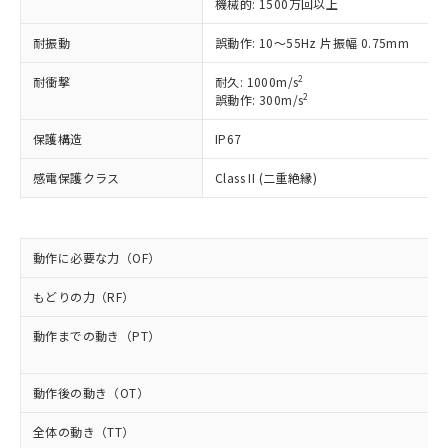
機械的: 1500万回以上
以下の条件をお読みいただき、同意のうえ
非含有に非対応の商品で、対応品を出す予
ご利用ください。
定はありません。
耐振動
誤動作: 10～55Hz 片振幅 0.75mm
調査・確認中：EU RoHS指令（10物質）の
本サービスは、当社制御機器事業取扱
※1 中国RoHS○×表
非含有の対応状況を調査中または確認中の
2
耐衝撃
耐久: 1000m/s
商品の当社在庫状況および標準価格
商品です。
2
誤動作: 300m/s
(税抜)を提供させていただくもので
「○」：最大均質材料含有率が中国RoHSの
非該当品：ライセンス料など無形物で、有
す。
基準値以下であることを示します。
害物質有無と関係のない商品です。
保護構造
IP67
当社制御機器事業取扱商品の中には、
「×」：最大均質材料含有率が中国RoHSの
仕入先様の事情により、非含有部品として
本サービスの対象外となる商品もある
基準値を超えていることを示します。
感電保護クラス
Class II (二重絶縁)
いたものが、含有品と判明した場合などや
当社は、これら貴社製品のうち、外国
ことをご了承ください。
「－」：未確認です。当社販売部門へお問
むを得ず変更することがあります。
為替および外国貿易法に定める商品
在庫状況および標準価格照会結果は、
い合わせください。
（以下｢規制貨物等」という）を輸出
記載している更新日時点での社内デー
*EU RoHS指令（10物質）：
または国外への提供する場合は、日本
記
タに基づき作成されるものであり、閲
説明
動作に必要な力（OF）
鉛(Pb) 1000ppm以下、 水銀(Hg) 1000ppm以下、 カド
*中国RoHS10物質の基準値 (GB/T26572)：
国政府の輸出許可(または役務取引許
号
覧された時点での実際の在庫および標
ミウム(Cd) 100ppm以下、
Pb(鉛) :1000ppm、 Hg(水銀) : 1000ppm、 Cd(カドミウ
可)を取得するなどの必要な手続きを
六価クロム(Cr(Ⅵ)) 1000ppm以下、ポリ臭化ビフェニル
ム) : 100ppm、
準価格とは異なる場合があることをご
もどりの力（RF）
類(PBB) 1000ppm以下、ポリ臭化ジフェニルエーテル類
Cr(Ⅵ)(六価クロム) : 1000ppm、 PBBs(ポリ臭化ビフェ
とります。
了承ください。
(PBDE) 1000ppm以下、フタル酸ビス(2-エチルヘキシ
○
一定数以上の在庫あり
ニル類) : 1000ppm、 PBDEs(ポリ臭化ジフェニルエーテ
当社は規制貨物を破棄する場合は、完
ル) (DEHP)(別名：DOP) 1000ppm以下、フタル酸ブチ
動作までの動き（PT）
正式な納期状況および標準価格はお客
ル類) : 1000ppm、
ルベンジル（BBP） 1000ppm以下、フタル酸ジブチル
全に破砕するなど、違法に輸出されな
DBP(フタル酸ジブチル) : 1000ppm、 DIBP(フタル酸ジ
様のお取引先、またはお客様担当のオ
（DBP） 1000ppm以下、フタル酸ジイソブチル
イソブチル) : 1000ppm、 BBP(フタル酸ブチルベンジ
△
一定数には満たないが在庫あり
いよう必要な手段を講じます。
ムロン制御機器販売店・当社販売員に
(DIBP) 1000ppm以下
ル) : 1000ppm、
動作後の動き（OT）
当社は貴社製品を、核兵器、ミサイ
但し、RoHS指令で産業用監視および制御機器に対する
DEHP(フタル酸ビス(2-エチルヘキシル)) : 1000ppm
ご相談ください。
適用除外項目は除く。
ル、化学兵器、生物兵器またはその他
－
在庫なし(最新の在庫状況につ
オムロン制御機器販売店や当社販売拠
フタル酸エステル類の４物質については閾値を超える意
全体の動き（TT）
武器並びにこれらの製造装置等に一切
いては、お客様のお取引先、ま
図的な使用がないことを確認しています。
点は「
販売ネットワーク
」をご確認