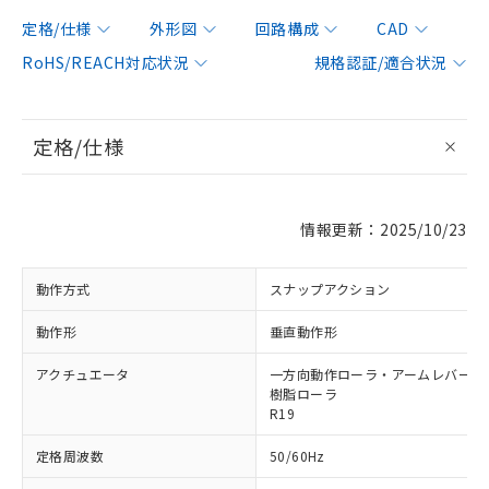
定格/仕様
外形図
回路構成
CAD
RoHS/REACH対応状況
規格認証/適合状況
定格/仕様
情報更新：2025/10/23
動作方式
スナップアクション
動作形
垂直動作形
アクチュエータ
一方向動作ローラ・アームレバー形 φ
樹脂ローラ
R19
定格周波数
50/60Hz