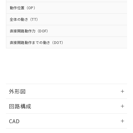
適用除外項目は除く。
ル、化学兵器、生物兵器またはその他
－
在庫なし(最新の在庫状況につ
オムロン制御機器販売店や当社販売拠
フタル酸エステル類の４物質については閾値を超える意
動作位置（OP）
武器並びにこれらの製造装置等に一切
いては、お客様のお取引先、ま
図的な使用がないことを確認しています。
点は「
販売ネットワーク
」をご確認
※2 環境保護使用期限
使用いたしません。
たはお客様担当のオムロン制御
ください。
全体の動き（TT）
当社は、貴社製品を第三者に販売する
機器販売店・当社販売員にご確
在庫状況および標準価格結果を当社の
※2 対応予定月
「ｅ」：有害物質（10物質）のすべてが基
場合は、上記1、2および3の内容を当
認ください)
事前の承諾なく第三者に漏洩または開
直接開路動作力（DOF）
準値以下であることを示します。
該第三者に通知します。また当社は、
示しないようお願いします。
部品在庫の切り替え状況などにより、予定
「10」：通常の使用状況下において有害物
販売先および販売に係わる関係者が違
マイパーツ機能（部品リスト作成サー
直接開路動作までの動き（DOT）
空
受注生産機種、また在庫状況の
月が前後することがあります。
質が外部に漏えいし、環境に深刻な影響を
法に輸出するおそれがある場合は、取
ビス）をご利用いただくには、I-Web
白
情報を公開していない機種
及ぼさない年数を意味します。
り引きをいたしません。
メンバーズにご登録されている必要が
「－」：未確認です。当社販売部門へお問
あります。
い合わせください。
お客様が当ウェブサイト上で当社にご
※3 非含有証明書ダウンロード
登録された部品リストについて、当社
および当社の共同利用者が、当社の製
下記の非含有証明書をダウンロードするこ
品・サービスに関するお客様との取
とができます。
外形図
合意する
キャンセル
引・商談に必要な範囲で利用すること
をご了承ください。
EU RoHS指令（10物質）の非含有証明書
情報更新：2025/10/23
※当社の共同利用者とは、
"個人情報
回路構成
51物質の非含有証明書（当社基準）
の共同利用に関して"
の「1.共同利
※本証明書は発行日時点で非含有を証明す
用者の範囲」に記載されている法人を
情報更新：2025/10/23
CAD
るもので、過去に遡って非含有を証明する
指します。
ものではありません。
ログイン/会員登録いただくと、CADデータをダウンロー