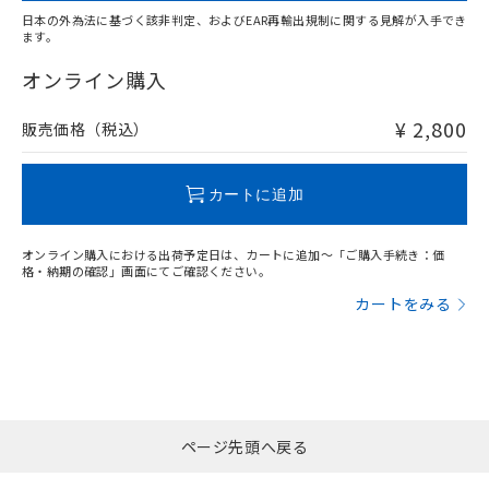
日本の外為法に基づく該非判定、およびEAR再輸出規制に関する見解が入手でき
ます。
"対応済み"や非含有の記載がされた商品であっても、流通
在庫等で未対応品が混在する可能性があります。
オンライン購入
非含有品が必要な際は、弊社営業部門もしくは販売店へお
問い合わせください。
¥ 2,800
販売価格（税込）
この製品のRoHS/REACH対応状況ページへ
カートに追加
オンライン購入における出荷予定日は、カートに追加～「ご購入手続き：価
格・納期の確認」画面にてご確認ください。
カートをみる
ページ先頭へ戻る