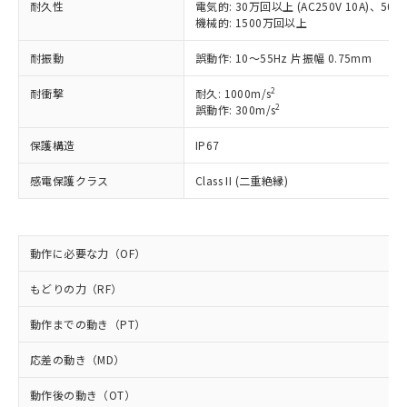
耐久性
電気的: 30万回以上 (AC250V 10A)、50万回
商品です。
機械的: 1500万回以上
対応予定なし：EU RoHS指令（10物質）の
以下の条件をお読みいただき、同意のうえ
非含有に非対応の商品で、対応品を出す予
耐振動
誤動作: 10～55Hz 片振幅 0.75mm
ご利用ください。
定はありません。
調査・確認中：EU RoHS指令（10物質）の
2
耐衝撃
耐久: 1000m/s
本サービスは、当社制御機器事業取扱
※1 中国RoHS○×表
非含有の対応状況を調査中または確認中の
2
誤動作: 300m/s
商品の当社在庫状況および標準価格
商品です。
(税抜)を提供させていただくもので
「○」：最大均質材料含有率が中国RoHSの
非該当品：ライセンス料など無形物で、有
保護構造
IP67
す。
基準値以下であることを示します。
害物質有無と関係のない商品です。
当社制御機器事業取扱商品の中には、
「×」：最大均質材料含有率が中国RoHSの
感電保護クラス
Class II (二重絶縁)
仕入先様の事情により、非含有部品として
本サービスの対象外となる商品もある
基準値を超えていることを示します。
いたものが、含有品と判明した場合などや
当社は、これら貴社製品のうち、外国
ことをご了承ください。
「－」：未確認です。当社販売部門へお問
むを得ず変更することがあります。
為替および外国貿易法に定める商品
在庫状況および標準価格照会結果は、
い合わせください。
（以下｢規制貨物等」という）を輸出
記載している更新日時点での社内デー
動作に必要な力（OF）
*EU RoHS指令（10物質）：
または国外への提供する場合は、日本
記
タに基づき作成されるものであり、閲
説明
鉛(Pb) 1000ppm以下、 水銀(Hg) 1000ppm以下、 カド
*中国RoHS10物質の基準値 (GB/T26572)：
国政府の輸出許可(または役務取引許
号
覧された時点での実際の在庫および標
ミウム(Cd) 100ppm以下、
もどりの力（RF）
Pb(鉛) :1000ppm、 Hg(水銀) : 1000ppm、 Cd(カドミウ
可)を取得するなどの必要な手続きを
六価クロム(Cr(Ⅵ)) 1000ppm以下、ポリ臭化ビフェニル
ム) : 100ppm、
準価格とは異なる場合があることをご
類(PBB) 1000ppm以下、ポリ臭化ジフェニルエーテル類
Cr(Ⅵ)(六価クロム) : 1000ppm、 PBBs(ポリ臭化ビフェ
とります。
動作までの動き（PT）
了承ください。
(PBDE) 1000ppm以下、フタル酸ビス(2-エチルヘキシ
○
一定数以上の在庫あり
ニル類) : 1000ppm、 PBDEs(ポリ臭化ジフェニルエーテ
当社は規制貨物を破棄する場合は、完
ル) (DEHP)(別名：DOP) 1000ppm以下、フタル酸ブチ
正式な納期状況および標準価格はお客
ル類) : 1000ppm、
ルベンジル（BBP） 1000ppm以下、フタル酸ジブチル
全に破砕するなど、違法に輸出されな
DBP(フタル酸ジブチル) : 1000ppm、 DIBP(フタル酸ジ
応差の動き（MD）
様のお取引先、またはお客様担当のオ
（DBP） 1000ppm以下、フタル酸ジイソブチル
イソブチル) : 1000ppm、 BBP(フタル酸ブチルベンジ
△
一定数には満たないが在庫あり
いよう必要な手段を講じます。
ムロン制御機器販売店・当社販売員に
(DIBP) 1000ppm以下
ル) : 1000ppm、
動作後の動き（OT）
当社は貴社製品を、核兵器、ミサイ
但し、RoHS指令で産業用監視および制御機器に対する
DEHP(フタル酸ビス(2-エチルヘキシル)) : 1000ppm
ご相談ください。