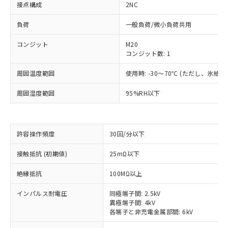
接点構成
2NC
負荷
一般負荷/微小負荷共用
コンジット
M20
コンジット数: 1
周囲温度範囲
使用時: -30～70℃ (ただし、氷結
周囲湿度範囲
95%RH以下
許容操作頻度
30回/分以下
接触抵抗 (初期値)
25mΩ以下
※1 対応状況
絶縁抵抗
100MΩ以上
対応済み：EU RoHS指令（10物質）の
非含有に対応した製品が提供可能な商品で
インパルス耐電圧
同極端子間: 2.5kV
す。
異極端子間: 4kV
各端子と非充電金属部間: 6kV
対応予定：EU RoHS指令（10物質）の非含
ご利用条件
有に対応した製品に切り替える予定のある