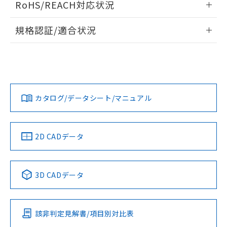
また、RoHS指令のフタル酸エステル類４
RoHS/REACH対応状況
ドすることができます。
物質の対応では、対応完了までの期間は出
荷製品に未対応品が混在することから備考
情報更新：2026/7/29
規格認証/適合状況
欄に対応日を記載しておりました。
既に当社にて対応品への在庫切替を完了
ログイン/会員登録
EU RoHS
注意事項・凡例
していることから、特段のことがない限
UL認証
CSA認証
CEマーキング
り、2022年1月12日より割愛しておりま
Yes
Yes
Yes
す。
対応状況
対応予定月
※1
※2
ダウンロードデータをご利用いただく前に、以下を必ずお読
みください。
カタログ/データシート/マニュアル
対応済み
ソフトウェアの使用条件
LR型式承認
DNV型式承認
BV型式承認
KR型式承
（イギリス
（ノルウェー
（フランス
（韓国
船舶規格）
船舶規格）
船舶規格）
船舶規格
中国 RoHS
注意事項・凡例
2D CADデータ
取りつけ穴加工図
No
No
No
No
中国 RoHS表
※1 ※2
3D CADデータ
この製品の規格認証/適合状況ページへ
Pb
Hg
Cd
Cr(VI)
その他の認証はこちらのページからご検索ください
該非判定見解書/項目別対比表
O
O
O
O