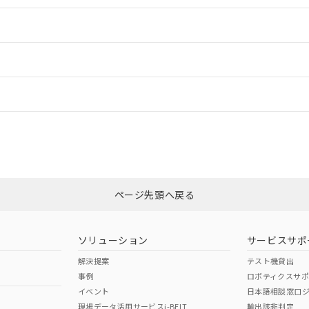
情報更新：2
ードすることができます。
情報更新：
ログイン/会員登録
CCC認証
電波法
みください。
Yes
N/A
非含有証明書
※3
ページ先頭へ戻る
ダウンロードはこちら
型式承認
NK型式承認
ABS型式承認
韓国
（日本
（アメリカ
ソリューション
サービスサポ
舶規格）
船舶規格）
船舶規格）
解決提案
テスト機貸出
事例
ロボティクスサ
No
No
イベント
日本語相談窓口
現場データ活用サービスi-BELT
輸出該非判定