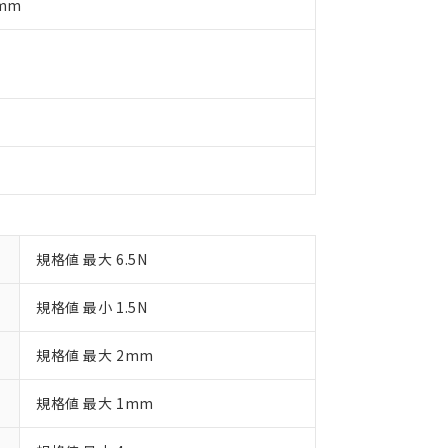
況および標準価格はお客様のお取引先、またはお客様担当のオムロ
5mm
用いたしません。
ご相談ください。
は満たないが在庫あり
製品を第三者に販売する場合は、上記1、2および3の内容を当該第
機器販売店や当社販売拠点は「
販売ネットワーク
」をご確認くだ
販売先および販売に係わる関係者が違法に輸出するおそれがある場
用期限
び標準価格結果を当社の事前の承諾なく第三者に漏洩または開示し
え状況などにより、予定月が前後することがあります。
(最新の在庫状況については、お客様のお取引先、またはお客様担当
（10物質）のすべてが基準値以下であることを示します。
店・当社販売員にご確認ください)
能（部品リスト作成サービス）をご利用いただくには、I-Webメン
使用状況下において有害物質が外部に漏えいし、環境に深刻な影響を
あります。
機種、また在庫状況の情報を公開していない機種
ェブサイト上で当社にご登録された部品リストについて、当社およ
書ダウンロード
す。当社販売部門へお問い合わせください。
品・サービスに関するお客様との取引・商談に必要な範囲で利用す
合意する
キャンセル
書をダウンロードすることができます。
利用者とは、
"個人情報の共同利用に関して"
の「1.共同利用者の
します。
10物質）の非含有証明書
明書（当社基準）
規格値 最大 6.5N
日時点で非含有を証明するもので、過去に遡って非含有を証明するも
令のフタル酸エステル類４物質の対応では、対応完了までの期間は出
規格値 最小 1.5N
備考欄に対応日を記載しておりました。
品への在庫切替を完了していることから、特段のことがない限り、20
規格値 最大 2mm
す。
規格値 最大 1mm