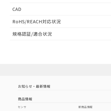
CAD
ログイン/会員登録いただくと、CADデータをダウンロ
RoHS/REACH対応状況
規格認証/適合状況
EU RoHS
注意事項・凡例
UL認証
CSA認証
CEマーキング
ダウンロードデータをご利用いただく前に、以下を必ずお読
Yes
Yes
Yes
対応状況
対応予定月
※1
※2
ソフトウェアの使用条件
対応済み
LR型式承認
DNV型式承認
BV型式承認
KR
（イギリス
（ノルウェー
（フランス
（
お知らせ・最新情報
中国 RoHS
注意事項・凡例
船舶規格）
船舶規格）
船舶規格）
船
商品情報
No
No
No
No
中国 RoHS表
※1 ※2
センサ
新商品情報