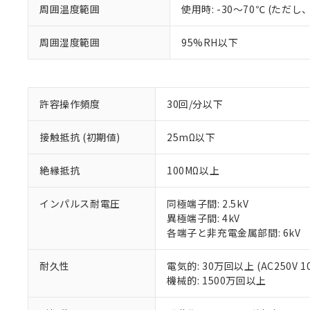
周囲温度範囲
使用時: -30～70℃ (た
周囲湿度範囲
95%RH以下
※1 対応状況
許容操作頻度
30回/分以下
対応済み：EU
対応予定：EU R
接触抵抗 (初期値)
25mΩ以下
対応予定なし：EU
調査・確認中：EU
ご利用条件
非該当品：ライセ
絶縁抵抗
100MΩ以上
※1 中国RoHS
仕入先様の事情に
があります。
以下の条件をお読
インパルス耐電圧
同極端子間: 2.5kV
「○」：最大均質
異極端子間: 4kV
「×」：最大均質
本サービスは
当社は、これ
*EU RoHS指令（10物
各端子と非充電金属部間: 6kV
「－」：未確認で
鉛(Pb) 1000ppm以下、
くものです。
う）を輸出ま
記
説明
六価クロム(Cr(Ⅵ)) 1
当社制御機器
などの必要な
フタル酸ビス(2-エチルヘ
号
耐久性
電気的: 30万回以上 (AC250V 1
*中国RoHS10物質の基準値 
ル（DBP） 1000ppm
在庫状況およ
当社は規制貨
Pb(鉛) :1000ppm、 Hg
但し、RoHS指令で産
機械的: 1500万回以上
のであり、閲
ます。
Cr(Ⅵ)(六価クロム) : 
フタル酸エステル類の４
○
一定数以
DBP(フタル酸ジブチル) :
い。
当社は貴社製
DEHP(フタル酸ビス(2-エ