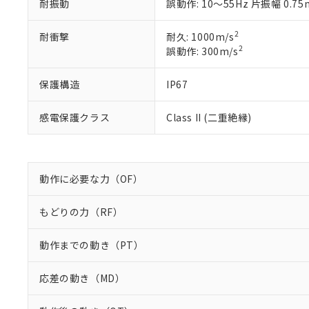
正式な納期状
耐振動
誤動作: 10～55Hz 片振幅 0.7
置等に一切使
当社販売員に
※2 対応予定月
△
一定数に
当社は、貴社
オムロン制御
また当社は、
※2 環境保護使
2
耐衝撃
耐久: 1000m/s
在庫状況およ
部品在庫の切り替
たしません。
2
誤動作: 300m/s
－
在庫なし
す。
「ｅ」：有害物質
機器販売
マイパーツ機
「10」：通常の
保護構造
IP67
ている必要が
味します。
空
受注生産
お客様が当ウ
※3 非含有証明
「－」：未確認で
白
感電保護クラス
Class II (二重絶縁)
が、当社の製
さい。
下記の非含有証明
※当社の共同
いる法人を指
EU RoHS指令（
51物質の非含有証
動作に必要な力（OF）
※本証明書は発行
また、RoHS指
もどりの力（RF）
混在することから
既に当社にて対応
動作までの動き（PT）
り割愛しておりま
応差の動き（MD）