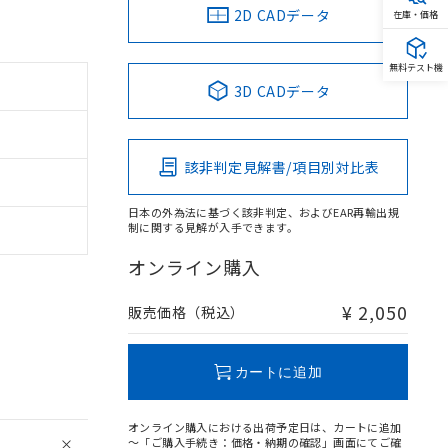
2D CADデータ
在庫・価格
無料テスト機
3D CADデータ
該非判定見解書/項目別対比表
日本の外為法に基づく該非判定、およびEAR再輸出規
制に関する見解が入手できます。
オンライン購入
¥ 2,050
販売価格（税込）
カートに追加
オンライン購入における出荷予定日は、カートに追加
～「ご購入手続き：価格・納期の確認」画面にてご確