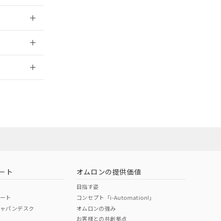
025/10/23
2026/7/29
ート
オムロンの提供価値
目指す姿
ポート
コンセプト「i-Automation!」
ジャパンデスク
オムロンの強み
お客様との共創拠点