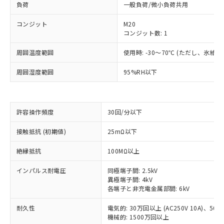
負荷
一般負荷/微小負荷共用
コンジット
M20
コンジット数: 1
周囲温度範囲
使用時: -30～70℃ (ただし、氷結
周囲湿度範囲
95%RH以下
許容操作頻度
30回/分以下
接触抵抗 (初期値)
25mΩ以下
※1 対応状況
絶縁抵抗
100MΩ以上
対応済み：EU RoHS指令（10物質）の
非含有に対応した製品が提供可能な商品で
インパルス耐電圧
同極端子間: 2.5kV
す。
異極端子間: 4kV
各端子と非充電金属部間: 6kV
対応予定：EU RoHS指令（10物質）の非含
ご利用条件
有に対応した製品に切り替える予定のある
耐久性
電気的: 30万回以上 (AC250V 10A)、50万回
商品です。
機械的: 1500万回以上
対応予定なし：EU RoHS指令（10物質）の