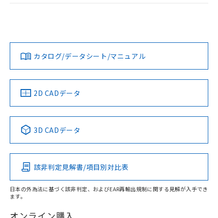
荷製品に未対応品が混在することから備考
ログイン/会員登録
EU RoHS
注意事項・凡例
欄に対応日を記載しておりました。
UL認証
CSA認証
CEマーキング
既に当社にて対応品への在庫切替を完了
していることから、特段のことがない限
Yes
Yes
Yes
対応状況
対応予定月
※1
※2
ダウンロードデータをご利用いただく前に、以下を必ずお読
り、2022年1月12日より割愛しておりま
みください。
す。
カタログ/データシート/マニュアル
対応済み
ソフトウェアの使用条件
LR型式承認
DNV型式承認
BV型式承認
KR型式承
（イギリス
（ノルウェー
（フランス
（韓国
船舶規格）
船舶規格）
船舶規格）
船舶規格
中国 RoHS
注意事項・凡例
2D CADデータ
取りつけ穴加工図
No
No
No
No
中国 RoHS表
※1 ※2
3D CADデータ
この製品の規格認証/適合状況ページへ
Pb
Hg
Cd
Cr(VI)
その他の認証はこちらのページからご検索ください
該非判定見解書/項目別対比表
X
O
O
O
日本の外為法に基づく該非判定、およびEAR再輸出規制に関する見解が入手でき
ます。
"対応済み"や非含有の記載がされた商品であっても、流通
在庫等で未対応品が混在する可能性があります。
オンライン購入