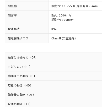
以下の条件をお読みいただき、同意のうえ
非含有に非対応の商品で、対応品を出す予
耐振動
誤動作: 10～55Hz 片振幅 0.75mm
ご利用ください。
定はありません。
調査・確認中：EU RoHS指令（10物質）の
2
耐衝撃
耐久: 1000m/s
本サービスは、当社制御機器事業取扱
※1 中国RoHS○×表
非含有の対応状況を調査中または確認中の
2
誤動作: 300m/s
商品の当社在庫状況および標準価格
商品です。
(税抜)を提供させていただくもので
「○」：最大均質材料含有率が中国RoHSの
非該当品：ライセンス料など無形物で、有
保護構造
IP67
す。
基準値以下であることを示します。
害物質有無と関係のない商品です。
当社制御機器事業取扱商品の中には、
「×」：最大均質材料含有率が中国RoHSの
感電保護クラス
Class II (二重絶縁)
仕入先様の事情により、非含有部品として
本サービスの対象外となる商品もある
基準値を超えていることを示します。
いたものが、含有品と判明した場合などや
当社は、これら貴社製品のうち、外国
ことをご了承ください。
「－」：未確認です。当社販売部門へお問
むを得ず変更することがあります。
為替および外国貿易法に定める商品
在庫状況および標準価格照会結果は、
い合わせください。
（以下｢規制貨物等」という）を輸出
記載している更新日時点での社内デー
動作に必要な力（OF）
*EU RoHS指令（10物質）：
または国外への提供する場合は、日本
記
タに基づき作成されるものであり、閲
説明
鉛(Pb) 1000ppm以下、 水銀(Hg) 1000ppm以下、 カド
*中国RoHS10物質の基準値 (GB/T26572)：
国政府の輸出許可(または役務取引許
号
覧された時点での実際の在庫および標
ミウム(Cd) 100ppm以下、
もどりの力（RF）
Pb(鉛) :1000ppm、 Hg(水銀) : 1000ppm、 Cd(カドミウ
可)を取得するなどの必要な手続きを
六価クロム(Cr(Ⅵ)) 1000ppm以下、ポリ臭化ビフェニル
ム) : 100ppm、
準価格とは異なる場合があることをご
類(PBB) 1000ppm以下、ポリ臭化ジフェニルエーテル類
Cr(Ⅵ)(六価クロム) : 1000ppm、 PBBs(ポリ臭化ビフェ
とります。
動作までの動き（PT）
了承ください。
(PBDE) 1000ppm以下、フタル酸ビス(2-エチルヘキシ
○
一定数以上の在庫あり
ニル類) : 1000ppm、 PBDEs(ポリ臭化ジフェニルエーテ
当社は規制貨物を破棄する場合は、完
ル) (DEHP)(別名：DOP) 1000ppm以下、フタル酸ブチ
正式な納期状況および標準価格はお客
ル類) : 1000ppm、
ルベンジル（BBP） 1000ppm以下、フタル酸ジブチル
全に破砕するなど、違法に輸出されな
DBP(フタル酸ジブチル) : 1000ppm、 DIBP(フタル酸ジ
応差の動き（MD）
様のお取引先、またはお客様担当のオ
（DBP） 1000ppm以下、フタル酸ジイソブチル
イソブチル) : 1000ppm、 BBP(フタル酸ブチルベンジ
△
一定数には満たないが在庫あり
いよう必要な手段を講じます。
ムロン制御機器販売店・当社販売員に
(DIBP) 1000ppm以下
ル) : 1000ppm、
動作後の動き（OT）
当社は貴社製品を、核兵器、ミサイ
但し、RoHS指令で産業用監視および制御機器に対する
DEHP(フタル酸ビス(2-エチルヘキシル)) : 1000ppm
ご相談ください。
適用除外項目は除く。
ル、化学兵器、生物兵器またはその他
－
在庫なし(最新の在庫状況につ
オムロン制御機器販売店や当社販売拠
フタル酸エステル類の４物質については閾値を超える意
全体の動き（TT）
武器並びにこれらの製造装置等に一切
いては、お客様のお取引先、ま
図的な使用がないことを確認しています。
点は「
販売ネットワーク
」をご確認