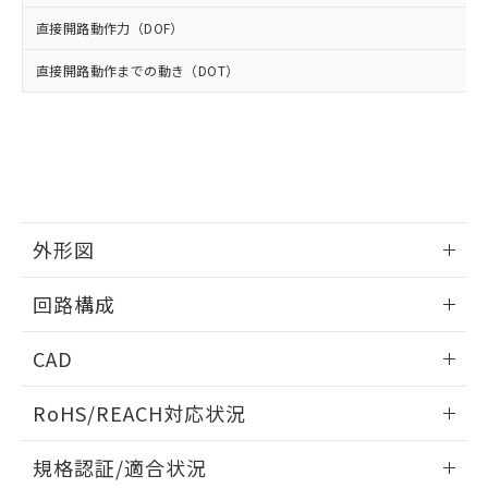
※2 環境保護使用期限
使用いたしません。
たはお客様担当のオムロン制御
ください。
直接開路動作力（DOF）
当社は、貴社製品を第三者に販売する
機器販売店・当社販売員にご確
在庫状況および標準価格結果を当社の
※2 対応予定月
「ｅ」：有害物質（10物質）のすべてが基
場合は、上記1、2および3の内容を当
認ください)
事前の承諾なく第三者に漏洩または開
直接開路動作までの動き（DOT）
準値以下であることを示します。
該第三者に通知します。また当社は、
示しないようお願いします。
部品在庫の切り替え状況などにより、予定
「10」：通常の使用状況下において有害物
販売先および販売に係わる関係者が違
マイパーツ機能（部品リスト作成サー
空
受注生産機種、また在庫状況の
月が前後することがあります。
質が外部に漏えいし、環境に深刻な影響を
法に輸出するおそれがある場合は、取
ビス）をご利用いただくには、I-Web
白
情報を公開していない機種
及ぼさない年数を意味します。
り引きをいたしません。
メンバーズにご登録されている必要が
「－」：未確認です。当社販売部門へお問
あります。
い合わせください。
お客様が当ウェブサイト上で当社にご
※3 非含有証明書ダウンロード
登録された部品リストについて、当社
外形図
および当社の共同利用者が、当社の製
下記の非含有証明書をダウンロードするこ
品・サービスに関するお客様との取
とができます。
情報更新：2025/10/23
合意する
キャンセル
引・商談に必要な範囲で利用すること
回路構成
をご了承ください。
EU RoHS指令（10物質）の非含有証明書
※当社の共同利用者とは、
"個人情報
情報更新：2025/10/23
51物質の非含有証明書（当社基準）
CAD
の共同利用に関して"
の「1.共同利
※本証明書は発行日時点で非含有を証明す
用者の範囲」に記載されている法人を
ログイン/会員登録いただくと、CADデータをダウンロー
るもので、過去に遡って非含有を証明する
指します。
RoHS/REACH対応状況
ドすることができます。
ものではありません。
また、RoHS指令のフタル酸エステル類４
情報更新：2026/7/29
規格認証/適合状況
物質の対応では、対応完了までの期間は出