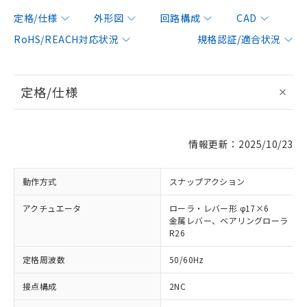
定格/仕様
外形図
回路構成
CAD
RoHS/REACH対応状況
規格認証/適合状況
定格/仕様
情報更新：2025/10/23
動作方式
スナップアクション
アクチュエータ
ローラ・レバー形 φ17×6
金属レバー、ベアリングローラ
R26
定格周波数
50/60Hz
接点構成
2NC