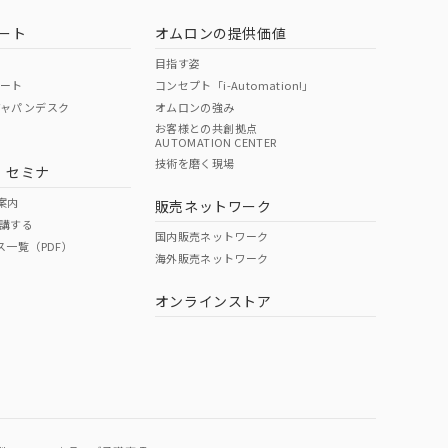
ート
オムロンの提供価値
目指す姿
ポート
コンセプト「i-Automation!」
ジャパンデスク
オムロンの強み
お客様との共創拠点
AUTOMATION CENTER
DIBP
BBP
DEHP
環境保護
技術を磨く現場
・セミナ
状況ページへ
使用期限
検索ください
案内
販売ネットワーク
講する
O
O
O
10
国内販売ネットワーク
ス一覧（PDF）
海外販売ネットワーク
オンラインストア
状況ページへ