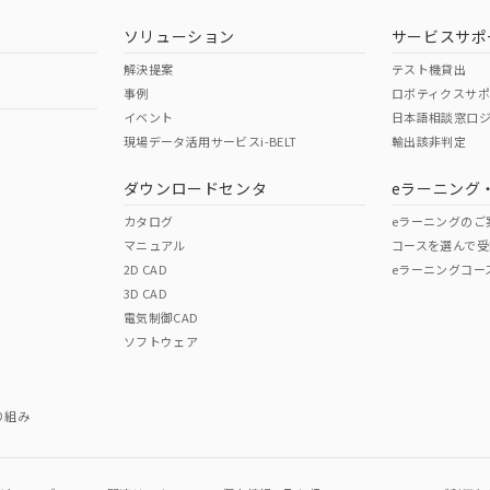
型式承認
NK型式承認
ABS型式承認
韓国
（日本
（アメリカ
ソリューション
サービスサポ
舶規格）
船舶規格）
船舶規格）
解決提案
テスト機貸出
事例
ロボティクスサ
No
No
イベント
日本語相談窓口
現場データ活用サービスi-BELT
輸出該非判定
I)
PBBs
PBDEs
DBP
ダウンロードセンタ
eラーニング
この製品の規格認証/適合
その他の認証はこちらのページからご
カタログ
eラーニングのご
マニュアル
コースを選んで受
O
O
O
2D CAD
eラーニングコー
3D CAD
電気制御CAD
在庫等で未対応品が混在する可能性があります。
ソフトウェア
問い合わせください。
この製品のRoHS/REACH対応
り組み