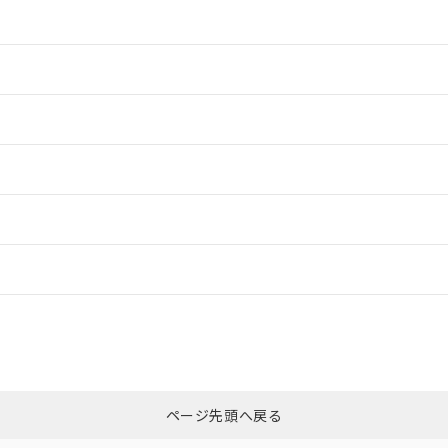
情報更新：2
情報更新：2
ードすることができます。
情報更新：
ログイン/会員登録
CCC認証
電波法
みください。
Yes
N/A
非含有証明書
※3
ページ先頭へ戻る
ダウンロードはこちら