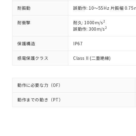
白
が、当社の製
耐振動
誤動作: 10～55Hz 片振幅 0.7
さい。
下記の非含有証明
※当社の共同
2
耐衝撃
耐久: 1000m/s
いる法人を指
EU RoHS指令（
2
誤動作: 300m/s
51物質の非含有証
※本証明書は発行
保護構造
IP67
また、RoHS指
混在することから
既に当社にて対応
感電保護クラス
Class II (二重絶縁)
り割愛しておりま
動作に必要な力（OF）
動作までの動き（PT）