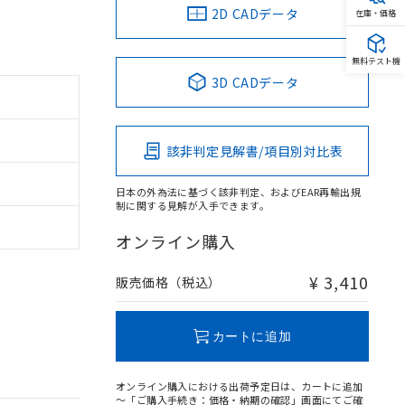
2D CADデータ
在庫・価格
無料テスト機
3D CADデータ
該非判定見解書/項目別対比表
日本の外為法に基づく該非判定、およびEAR再輸出規
制に関する見解が入手できます。
オンライン購入
¥ 3,410
販売価格（税込）
カートに追加
オンライン購入における出荷予定日は、カートに追加
～「ご購入手続き：価格・納期の確認」画面にてご確