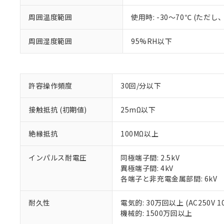
対応済み：EU
対応予定：EU R
周囲温度範囲
使用時: -30～70℃ (た
対応予定なし：EU
調査・確認中：EU
ご利用条件
周囲湿度範囲
95%RH以下
非該当品：ライセ
※1 中国RoHS
仕入先様の事情に
があります。
以下の条件をお読
「○」：最大均質
「×」：最大均質
本サービスは
当社は、これ
許容操作頻度
30回/分以下
*EU RoHS指令（10物
「－」：未確認で
鉛(Pb) 1000ppm以下、
くものです。
う）を輸出ま
記
説明
六価クロム(Cr(Ⅵ)) 1
当社制御機器
などの必要な
フタル酸ビス(2-エチルヘ
接触抵抗 (初期値)
25mΩ以下
号
*中国RoHS10物質の基準値 
ル（DBP） 1000ppm
在庫状況およ
当社は規制貨
Pb(鉛) :1000ppm、 Hg
但し、RoHS指令で産
のであり、閲
ます。
Cr(Ⅵ)(六価クロム) : 
フタル酸エステル類の４
絶縁抵抗
100MΩ以上
○
一定数以
DBP(フタル酸ジブチル) :
い。
当社は貴社製
DEHP(フタル酸ビス(2-エ
正式な納期状
置等に一切使
インパルス耐電圧
同極端子間: 2.5kV
当社販売員に
※2 対応予定月
△
一定数に
当社は、貴社
異極端子間: 4kV
オムロン制御
また当社は、
※2 環境保護使
各端子と非充電金属部間: 6kV
在庫状況およ
部品在庫の切り替
たしません。
－
在庫なし
す。
「ｅ」：有害物質
機器販売
マイパーツ機
耐久性
電気的: 30万回以上 (AC250V 1
「10」：通常の
ている必要が
機械的: 1500万回以上
味します。
空
受注生産
お客様が当ウ
※3 非含有証明
「－」：未確認で