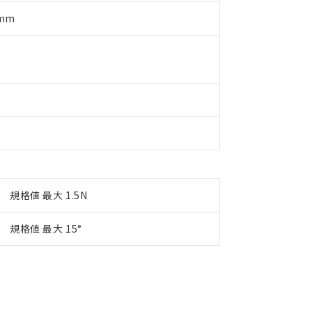
品・サービスに関するお客様との取引・商談に必要な範囲で利用す
合意する
キャンセル
5mm
書をダウンロードすることができます。
利用者とは、
"個人情報の共同利用に関して"
の「1.共同利用者の
します。
10物質）の非含有証明書
明書（当社基準）
日時点で非含有を証明するもので、過去に遡って非含有を証明するも
令のフタル酸エステル類４物質の対応では、対応完了までの期間は出
備考欄に対応日を記載しておりました。
品への在庫切替を完了していることから、特段のことがない限り、20
す。
規格値 最大 1.5N
規格値 最大 15°