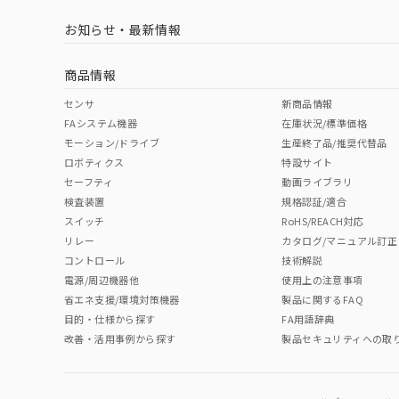
LR型式承認
DNV型式承認
BV型式承認
KR
（イギリス
（ノルウェー
（フランス
（
お知らせ・最新情報
中国 RoHS
注意事項・凡例
船舶規格）
船舶規格）
船舶規格）
船
商品情報
No
No
No
No
取りつけ穴加工図
中国 RoHS表
※1 ※2
センサ
新商品情報
FAシステム機器
在庫状況/標準価格
Pb
Hg
Cd
Cr(V
モーション/ドライブ
生産終了品/推奨代替品
ロボティクス
特設サイト
セーフティ
動画ライブラリ
検査装置
規格認証/適合
X
O
O
O
スイッチ
RoHS/REACH対応
リレー
カタログ/マニュアル訂正
コントロール
技術解説
"対応済み"や非含有の記載がされた商品であっても、流通
電源/周辺機器他
使用上の注意事項
非含有品が必要な際は、弊社営業部門もしくは販売店へお
省エネ支援/環境対策機器
製品に関するFAQ
目的・仕様から探す
FA用語辞典
改善・活用事例から探す
製品セキュリティへの取