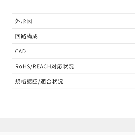
外形図
回路構成
CAD
ログイン/会員登録いただくと、CADデータをダウンロ
RoHS/REACH対応状況
規格認証/適合状況
EU RoHS
注意事項・凡例
UL認証
CSA認証
CEマーキング
ダウンロードデータをご利用いただく前に、以下を必ずお読
Yes
Yes
Yes
対応状況
対応予定月
※1
※2
ソフトウェアの使用条件
対応済み