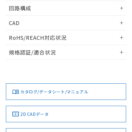
白
情報を公開していない機種
及ぼさない年数を意味します。
り引きをいたしません。
情報更新：2025/10/23
メンバーズにご登録されている必要が
回路構成
「－」：未確認です。当社販売部門へお問
あります。
い合わせください。
お客様が当ウェブサイト上で当社にご
情報更新：2025/10/23
※3 非含有証明書ダウンロード
CAD
登録された部品リストについて、当社
および当社の共同利用者が、当社の製
ログイン/会員登録いただくと、CADデータをダウンロー
下記の非含有証明書をダウンロードするこ
品・サービスに関するお客様との取
RoHS/REACH対応状況
ドすることができます。
とができます。
合意する
キャンセル
引・商談に必要な範囲で利用すること
情報更新：2026/7/29
をご了承ください。
規格認証/適合状況
EU RoHS指令（10物質）の非含有証明書
※当社の共同利用者とは、
"個人情報
51物質の非含有証明書（当社基準）
ログイン/会員登録
EU RoHS
注意事項・凡例
の共同利用に関して"
の「1.共同利
※本証明書は発行日時点で非含有を証明す
UL認証
CSA認証
CEマーキング
用者の範囲」に記載されている法人を
るもので、過去に遡って非含有を証明する
指します。
ものではありません。
Yes
Yes
Yes
対応状況
対応予定月
※1
※2
ダウンロードデータをご利用いただく前に、以下を必ずお読
また、RoHS指令のフタル酸エステル類４
みください。
物質の対応では、対応完了までの期間は出
カタログ/データシート/マニュアル
対応済み
ソフトウェアの使用条件
荷製品に未対応品が混在することから備考
LR型式承認
DNV型式承認
BV型式承認
KR型式承
欄に対応日を記載しておりました。
（イギリス
（ノルウェー
（フランス
（韓国
既に当社にて対応品への在庫切替を完了
船舶規格）
船舶規格）
船舶規格）
船舶規格
中国 RoHS
注意事項・凡例
2D CADデータ
していることから、特段のことがない限
取りつけ穴加工図
り、2022年1月12日より割愛しておりま
No
No
No
No
す。
中国 RoHS表