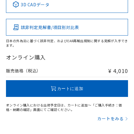
※1 ※2
3D CADデータ
この製品の規格認証/適合状況ページへ
Pb
Hg
Cd
Cr(VI)
その他の認証はこちらのページからご検索ください
該非判定見解書/項目別対比表
X
O
O
O
日本の外為法に基づく該非判定、およびEAR再輸出規制に関する見解が入手でき
ます。
"対応済み"や非含有の記載がされた商品であっても、流通
在庫等で未対応品が混在する可能性があります。
オンライン購入
非含有品が必要な際は、弊社営業部門もしくは販売店へお
問い合わせください。
¥ 4,010
販売価格（税込）
この製品のRoHS/REACH対応状況ページへ
カートに追加
オンライン購入における出荷予定日は、カートに追加～「ご購入手続き：価
格・納期の確認」画面にてご確認ください。
カートをみる