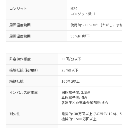
コンジット
M20
コンジット数: 1
周囲温度範囲
使用時: -30～70℃ (ただし、氷結
周囲湿度範囲
95%RH以下
※1 対応状況
対応済み：EU RoHS指令（10物質）の
許容操作頻度
30回/分以下
非含有に対応した製品が提供可能な商品で
す。
接触抵抗 (初期値)
25mΩ以下
対応予定：EU RoHS指令（10物質）の非含
ご利用条件
有に対応した製品に切り替える予定のある
絶縁抵抗
100MΩ以上
商品です。
対応予定なし：EU RoHS指令（10物質）の
インパルス耐電圧
同極端子間: 2.5kV
以下の条件をお読みいただき、同意のうえ
非含有に非対応の商品で、対応品を出す予
異極端子間: 4kV
ご利用ください。
定はありません。
各端子と非充電金属部間: 6kV
調査・確認中：EU RoHS指令（10物質）の
本サービスは、当社制御機器事業取扱
※1 中国RoHS○×表
耐久性
電気的: 30万回以上 (AC250V 10A)、50万回
非含有の対応状況を調査中または確認中の
商品の当社在庫状況および標準価格
機械的: 1500万回以上
商品です。
(税抜)を提供させていただくもので
「○」：最大均質材料含有率が中国RoHSの
非該当品：ライセンス料など無形物で、有