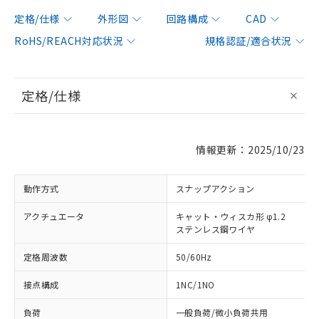
定格/仕様
外形図
回路構成
CAD
RoHS/REACH対応状況
規格認証/適合状況
定格/仕様
情報更新：2025/10/23
動作方式
スナップアクション
アクチュエータ
キャット・ウィスカ形 φ1.2
ステンレス鋼ワイヤ
定格周波数
50/60Hz
接点構成
1NC/1NO
負荷
一般負荷/微小負荷共用