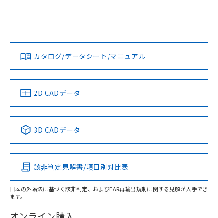
荷製品に未対応品が混在することから備考
ログイン/会員登録
EU RoHS
注意事項・凡例
欄に対応日を記載しておりました。
UL認証
CSA認証
CEマーキング
既に当社にて対応品への在庫切替を完了
していることから、特段のことがない限
Yes
Yes
Yes
対応状況
対応予定月
※1
※2
ダウンロードデータをご利用いただく前に、以下を必ずお読
り、2022年1月12日より割愛しておりま
みください。
す。
カタログ/データシート/マニュアル
対応済み
ソフトウェアの使用条件
LR型式承認
DNV型式承認
BV型式承認
KR型式承
（イギリス
（ノルウェー
（フランス
（韓国
船舶規格）
船舶規格）
船舶規格）
船舶規格
中国 RoHS
注意事項・凡例
2D CADデータ
取りつけ穴加工図
No
No
No
No
中国 RoHS表
※1 ※2
3D CADデータ
この製品の規格認証/適合状況ページへ
Pb
Hg
Cd
Cr(VI)
その他の認証はこちらのページからご検索ください
該非判定見解書/項目別対比表
O
O
O
O
日本の外為法に基づく該非判定、およびEAR再輸出規制に関する見解が入手でき
ます。
"対応済み"や非含有の記載がされた商品であっても、流通
在庫等で未対応品が混在する可能性があります。
オンライン購入