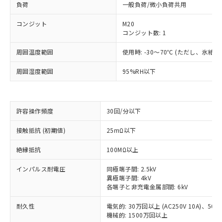
負荷
一般負荷/微小負荷共用
コンジット
M20
コンジット数: 1
周囲温度範囲
使用時: -30～70℃ (ただし、氷結
周囲湿度範囲
95%RH以下
許容操作頻度
30回/分以下
接触抵抗 (初期値)
25mΩ以下
※1 対応状況
絶縁抵抗
100MΩ以上
対応済み：EU RoHS指令（10物質）の
非含有に対応した製品が提供可能な商品で
インパルス耐電圧
同極端子間: 2.5kV
す。
異極端子間: 4kV
各端子と非充電金属部間: 6kV
対応予定：EU RoHS指令（10物質）の非含
ご利用条件
有に対応した製品に切り替える予定のある
耐久性
電気的: 30万回以上 (AC250V 10A)、50万回
商品です。
機械的: 1500万回以上
対応予定なし：EU RoHS指令（10物質）の