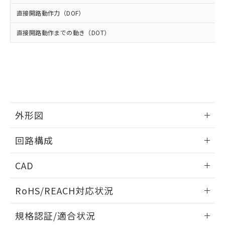
※2 環境保護使用期限
使用いたしません。
たはお客様担当のオムロン制御
ください。
直接開路動作力（DOF）
当社は、貴社製品を第三者に販売する
機器販売店・当社販売員にご確
在庫状況および標準価格結果を当社の
※2 対応予定月
「ｅ」：有害物質（10物質）のすべてが基
場合は、上記1、2および3の内容を当
認ください)
事前の承諾なく第三者に漏洩または開
直接開路動作までの動き（DOT）
準値以下であることを示します。
該第三者に通知します。また当社は、
示しないようお願いします。
部品在庫の切り替え状況などにより、予定
「10」：通常の使用状況下において有害物
販売先および販売に係わる関係者が違
マイパーツ機能（部品リスト作成サー
空
受注生産機種、また在庫状況の
月が前後することがあります。
質が外部に漏えいし、環境に深刻な影響を
法に輸出するおそれがある場合は、取
ビス）をご利用いただくには、I-Web
白
情報を公開していない機種
及ぼさない年数を意味します。
り引きをいたしません。
メンバーズにご登録されている必要が
「－」：未確認です。当社販売部門へお問
あります。
い合わせください。
お客様が当ウェブサイト上で当社にご
※3 非含有証明書ダウンロード
登録された部品リストについて、当社
外形図
および当社の共同利用者が、当社の製
下記の非含有証明書をダウンロードするこ
品・サービスに関するお客様との取
とができます。
情報更新：2025/10/23
合意する
キャンセル
引・商談に必要な範囲で利用すること
回路構成
をご了承ください。
EU RoHS指令（10物質）の非含有証明書
※当社の共同利用者とは、
"個人情報
情報更新：2025/10/23
51物質の非含有証明書（当社基準）
CAD
の共同利用に関して"
の「1.共同利
※本証明書は発行日時点で非含有を証明す
用者の範囲」に記載されている法人を
ログイン/会員登録いただくと、CADデータをダウンロー
るもので、過去に遡って非含有を証明する
指します。
RoHS/REACH対応状況
ドすることができます。
ものではありません。
また、RoHS指令のフタル酸エステル類４
情報更新：2026/7/29
規格認証/適合状況
物質の対応では、対応完了までの期間は出