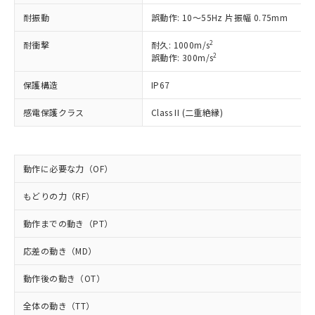
以下の条件をお読みいただき、同意のうえ
非含有に非対応の商品で、対応品を出す予
耐振動
誤動作: 10～55Hz 片振幅 0.75mm
ご利用ください。
定はありません。
調査・確認中：EU RoHS指令（10物質）の
2
耐衝撃
耐久: 1000m/s
本サービスは、当社制御機器事業取扱
※1 中国RoHS○×表
非含有の対応状況を調査中または確認中の
2
誤動作: 300m/s
商品の当社在庫状況および標準価格
商品です。
(税抜)を提供させていただくもので
「○」：最大均質材料含有率が中国RoHSの
非該当品：ライセンス料など無形物で、有
保護構造
IP67
す。
基準値以下であることを示します。
害物質有無と関係のない商品です。
当社制御機器事業取扱商品の中には、
「×」：最大均質材料含有率が中国RoHSの
感電保護クラス
Class II (二重絶縁)
仕入先様の事情により、非含有部品として
本サービスの対象外となる商品もある
基準値を超えていることを示します。
いたものが、含有品と判明した場合などや
当社は、これら貴社製品のうち、外国
ことをご了承ください。
「－」：未確認です。当社販売部門へお問
むを得ず変更することがあります。
為替および外国貿易法に定める商品
在庫状況および標準価格照会結果は、
い合わせください。
（以下｢規制貨物等」という）を輸出
記載している更新日時点での社内デー
動作に必要な力（OF）
*EU RoHS指令（10物質）：
または国外への提供する場合は、日本
記
タに基づき作成されるものであり、閲
説明
鉛(Pb) 1000ppm以下、 水銀(Hg) 1000ppm以下、 カド
*中国RoHS10物質の基準値 (GB/T26572)：
国政府の輸出許可(または役務取引許
号
覧された時点での実際の在庫および標
ミウム(Cd) 100ppm以下、
もどりの力（RF）
Pb(鉛) :1000ppm、 Hg(水銀) : 1000ppm、 Cd(カドミウ
可)を取得するなどの必要な手続きを
六価クロム(Cr(Ⅵ)) 1000ppm以下、ポリ臭化ビフェニル
ム) : 100ppm、
準価格とは異なる場合があることをご
類(PBB) 1000ppm以下、ポリ臭化ジフェニルエーテル類
Cr(Ⅵ)(六価クロム) : 1000ppm、 PBBs(ポリ臭化ビフェ
とります。
動作までの動き（PT）
了承ください。
(PBDE) 1000ppm以下、フタル酸ビス(2-エチルヘキシ
○
一定数以上の在庫あり
ニル類) : 1000ppm、 PBDEs(ポリ臭化ジフェニルエーテ
当社は規制貨物を破棄する場合は、完
ル) (DEHP)(別名：DOP) 1000ppm以下、フタル酸ブチ
正式な納期状況および標準価格はお客
ル類) : 1000ppm、
ルベンジル（BBP） 1000ppm以下、フタル酸ジブチル
全に破砕するなど、違法に輸出されな
DBP(フタル酸ジブチル) : 1000ppm、 DIBP(フタル酸ジ
応差の動き（MD）
様のお取引先、またはお客様担当のオ
（DBP） 1000ppm以下、フタル酸ジイソブチル
イソブチル) : 1000ppm、 BBP(フタル酸ブチルベンジ
△
一定数には満たないが在庫あり
いよう必要な手段を講じます。
ムロン制御機器販売店・当社販売員に
(DIBP) 1000ppm以下
ル) : 1000ppm、
動作後の動き（OT）
当社は貴社製品を、核兵器、ミサイ
但し、RoHS指令で産業用監視および制御機器に対する
DEHP(フタル酸ビス(2-エチルヘキシル)) : 1000ppm
ご相談ください。
適用除外項目は除く。
ル、化学兵器、生物兵器またはその他
－
在庫なし(最新の在庫状況につ
オムロン制御機器販売店や当社販売拠
フタル酸エステル類の４物質については閾値を超える意
全体の動き（TT）
武器並びにこれらの製造装置等に一切
いては、お客様のお取引先、ま
図的な使用がないことを確認しています。
点は「
販売ネットワーク
」をご確認