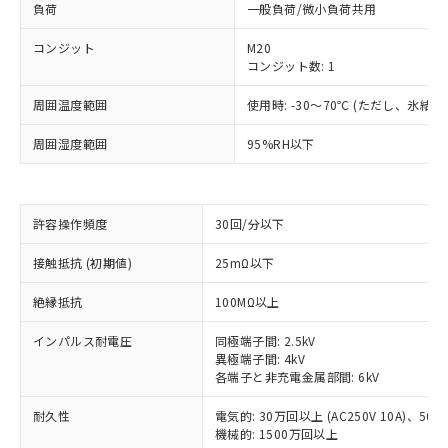
負荷
一般負荷/微小負荷共用
コンジット
M20
コンジット数: 1
周囲温度範囲
使用時: -30～70℃ (ただし、氷結
周囲湿度範囲
95%RH以下
許容操作頻度
30回/分以下
接触抵抗 (初期値)
25mΩ以下
※1 対応状況
絶縁抵抗
100MΩ以上
対応済み：EU RoHS指令（10物質）の
非含有に対応した製品が提供可能な商品で
インパルス耐電圧
同極端子間: 2.5kV
す。
異極端子間: 4kV
各端子と非充電金属部間: 6kV
対応予定：EU RoHS指令（10物質）の非含
ご利用条件
有に対応した製品に切り替える予定のある
耐久性
電気的: 30万回以上 (AC250V 10A)、50万回
商品です。
機械的: 1500万回以上
対応予定なし：EU RoHS指令（10物質）の