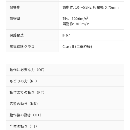
以下の条件をお読みいただき、同意のうえ
非含有に非対応の商品で、対応品を出す予
耐振動
誤動作: 10～55Hz 片振幅 0.75mm
ご利用ください。
定はありません。
調査・確認中：EU RoHS指令（10物質）の
2
耐衝撃
耐久: 1000m/s
本サービスは、当社制御機器事業取扱
※1 中国RoHS○×表
非含有の対応状況を調査中または確認中の
2
誤動作: 300m/s
商品の当社在庫状況および標準価格
商品です。
(税抜)を提供させていただくもので
「○」：最大均質材料含有率が中国RoHSの
非該当品：ライセンス料など無形物で、有
保護構造
IP67
す。
基準値以下であることを示します。
害物質有無と関係のない商品です。
当社制御機器事業取扱商品の中には、
「×」：最大均質材料含有率が中国RoHSの
感電保護クラス
Class II (二重絶縁)
仕入先様の事情により、非含有部品として
本サービスの対象外となる商品もある
基準値を超えていることを示します。
いたものが、含有品と判明した場合などや
当社は、これら貴社製品のうち、外国
ことをご了承ください。
「－」：未確認です。当社販売部門へお問
むを得ず変更することがあります。
為替および外国貿易法に定める商品
在庫状況および標準価格照会結果は、
い合わせください。
（以下｢規制貨物等」という）を輸出
記載している更新日時点での社内デー
動作に必要な力（OF）
*EU RoHS指令（10物質）：
または国外への提供する場合は、日本
記
タに基づき作成されるものであり、閲
説明
鉛(Pb) 1000ppm以下、 水銀(Hg) 1000ppm以下、 カド
*中国RoHS10物質の基準値 (GB/T26572)：
国政府の輸出許可(または役務取引許
号
覧された時点での実際の在庫および標
ミウム(Cd) 100ppm以下、
もどりの力（RF）
Pb(鉛) :1000ppm、 Hg(水銀) : 1000ppm、 Cd(カドミウ
可)を取得するなどの必要な手続きを
六価クロム(Cr(Ⅵ)) 1000ppm以下、ポリ臭化ビフェニル
ム) : 100ppm、
準価格とは異なる場合があることをご
類(PBB) 1000ppm以下、ポリ臭化ジフェニルエーテル類
Cr(Ⅵ)(六価クロム) : 1000ppm、 PBBs(ポリ臭化ビフェ
とります。
動作までの動き（PT）
了承ください。
(PBDE) 1000ppm以下、フタル酸ビス(2-エチルヘキシ
○
一定数以上の在庫あり
ニル類) : 1000ppm、 PBDEs(ポリ臭化ジフェニルエーテ
当社は規制貨物を破棄する場合は、完
ル) (DEHP)(別名：DOP) 1000ppm以下、フタル酸ブチ
正式な納期状況および標準価格はお客
ル類) : 1000ppm、
ルベンジル（BBP） 1000ppm以下、フタル酸ジブチル
全に破砕するなど、違法に輸出されな
DBP(フタル酸ジブチル) : 1000ppm、 DIBP(フタル酸ジ
応差の動き（MD）
様のお取引先、またはお客様担当のオ
（DBP） 1000ppm以下、フタル酸ジイソブチル
イソブチル) : 1000ppm、 BBP(フタル酸ブチルベンジ
△
一定数には満たないが在庫あり
いよう必要な手段を講じます。
ムロン制御機器販売店・当社販売員に
(DIBP) 1000ppm以下
ル) : 1000ppm、
動作後の動き（OT）
当社は貴社製品を、核兵器、ミサイ
但し、RoHS指令で産業用監視および制御機器に対する
DEHP(フタル酸ビス(2-エチルヘキシル)) : 1000ppm
ご相談ください。
適用除外項目は除く。
ル、化学兵器、生物兵器またはその他
－
在庫なし(最新の在庫状況につ
オムロン制御機器販売店や当社販売拠
フタル酸エステル類の４物質については閾値を超える意
全体の動き（TT）
武器並びにこれらの製造装置等に一切
いては、お客様のお取引先、ま
図的な使用がないことを確認しています。
点は「
販売ネットワーク
」をご確認