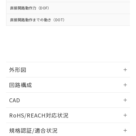
※2 環境保護使用期限
使用いたしません。
たはお客様担当のオムロン制御
ください。
直接開路動作力（DOF）
当社は、貴社製品を第三者に販売する
機器販売店・当社販売員にご確
在庫状況および標準価格結果を当社の
※2 対応予定月
「ｅ」：有害物質（10物質）のすべてが基
場合は、上記1、2および3の内容を当
認ください)
事前の承諾なく第三者に漏洩または開
直接開路動作までの動き（DOT）
準値以下であることを示します。
該第三者に通知します。また当社は、
示しないようお願いします。
部品在庫の切り替え状況などにより、予定
「10」：通常の使用状況下において有害物
販売先および販売に係わる関係者が違
マイパーツ機能（部品リスト作成サー
空
受注生産機種、また在庫状況の
月が前後することがあります。
質が外部に漏えいし、環境に深刻な影響を
法に輸出するおそれがある場合は、取
ビス）をご利用いただくには、I-Web
白
情報を公開していない機種
及ぼさない年数を意味します。
り引きをいたしません。
メンバーズにご登録されている必要が
「－」：未確認です。当社販売部門へお問
あります。
い合わせください。
お客様が当ウェブサイト上で当社にご
※3 非含有証明書ダウンロード
登録された部品リストについて、当社
外形図
および当社の共同利用者が、当社の製
下記の非含有証明書をダウンロードするこ
品・サービスに関するお客様との取
とができます。
情報更新：2025/10/23
合意する
キャンセル
引・商談に必要な範囲で利用すること
回路構成
をご了承ください。
EU RoHS指令（10物質）の非含有証明書
※当社の共同利用者とは、
"個人情報
情報更新：2025/10/23
51物質の非含有証明書（当社基準）
CAD
の共同利用に関して"
の「1.共同利
※本証明書は発行日時点で非含有を証明す
用者の範囲」に記載されている法人を
ログイン/会員登録いただくと、CADデータをダウンロー
るもので、過去に遡って非含有を証明する
指します。
RoHS/REACH対応状況
ドすることができます。
ものではありません。
また、RoHS指令のフタル酸エステル類４
情報更新：2026/7/29
規格認証/適合状況
物質の対応では、対応完了までの期間は出