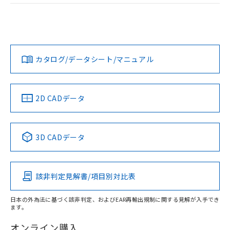
荷製品に未対応品が混在することから備考
ログイン/会員登録
EU RoHS
注意事項・凡例
欄に対応日を記載しておりました。
UL認証
CSA認証
CEマーキング
既に当社にて対応品への在庫切替を完了
していることから、特段のことがない限
Yes
Yes
Yes
対応状況
対応予定月
※1
※2
ダウンロードデータをご利用いただく前に、以下を必ずお読
り、2022年1月12日より割愛しておりま
みください。
す。
カタログ/データシート/マニュアル
対応済み
ソフトウェアの使用条件
LR型式承認
DNV型式承認
BV型式承認
KR型式承
（イギリス
（ノルウェー
（フランス
（韓国
船舶規格）
船舶規格）
船舶規格）
船舶規格
中国 RoHS
注意事項・凡例
2D CADデータ
取りつけ穴加工図
No
No
No
No
中国 RoHS表
※1 ※2
3D CADデータ
この製品の規格認証/適合状況ページへ
Pb
Hg
Cd
Cr(VI)
その他の認証はこちらのページからご検索ください
該非判定見解書/項目別対比表
O
O
O
O
日本の外為法に基づく該非判定、およびEAR再輸出規制に関する見解が入手でき
ます。
"対応済み"や非含有の記載がされた商品であっても、流通
在庫等で未対応品が混在する可能性があります。
オンライン購入