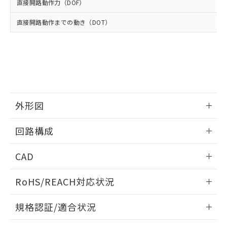
使用いたしません。
たはお客様担当のオムロン制御
直接開路動作力（DOF）
ください。
当社は、貴社製品を第三者に販売する
機器販売店・当社販売員にご確
在庫状況および標準価格結果を当社の
※2 対応予定月
「ｅ」：有害物質（10物質）のすべてが基
場合は、上記1、2および3の内容を当
直接開路動作までの動き（DOT）
認ください)
事前の承諾なく第三者に漏洩または開
準値以下であることを示します。
該第三者に通知します。また当社は、
示しないようお願いします。
部品在庫の切り替え状況などにより、予定
「10」：通常の使用状況下において有害物
販売先および販売に係わる関係者が違
マイパーツ機能（部品リスト作成サー
空
受注生産機種、また在庫状況の
月が前後することがあります。
質が外部に漏えいし、環境に深刻な影響を
法に輸出するおそれがある場合は、取
ビス）をご利用いただくには、I-Web
白
情報を公開していない機種
及ぼさない年数を意味します。
り引きをいたしません。
メンバーズにご登録されている必要が
「－」：未確認です。当社販売部門へお問
あります。
い合わせください。
お客様が当ウェブサイト上で当社にご
※3 非含有証明書ダウンロード
登録された部品リストについて、当社
外形図
および当社の共同利用者が、当社の製
下記の非含有証明書をダウンロードするこ
品・サービスに関するお客様との取
情報更新：2025/10/23
とができます。
回路構成
合意する
キャンセル
引・商談に必要な範囲で利用すること
をご了承ください。
EU RoHS指令（10物質）の非含有証明書
情報更新：2025/10/23
※当社の共同利用者とは、
"個人情報
CAD
51物質の非含有証明書（当社基準）
の共同利用に関して"
の「1.共同利
※本証明書は発行日時点で非含有を証明す
用者の範囲」に記載されている法人を
ログイン/会員登録いただくと、CADデータをダウンロー
RoHS/REACH対応状況
るもので、過去に遡って非含有を証明する
指します。
ドすることができます。
ものではありません。
情報更新：2026/7/29
また、RoHS指令のフタル酸エステル類４
規格認証/適合状況
物質の対応では、対応完了までの期間は出
ログイン/会員登録
EU RoHS
注意事項・凡例
荷製品に未対応品が混在することから備考