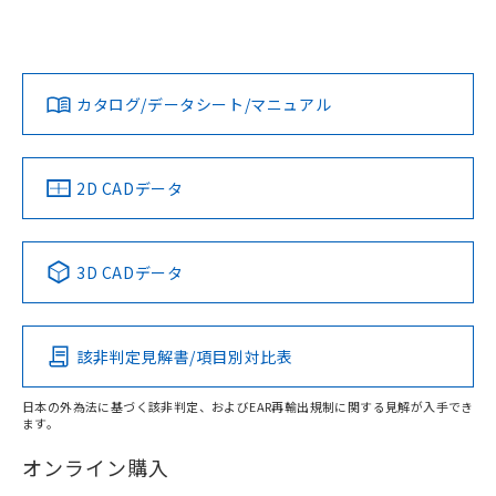
UL認証
CSA認証
CEマーキング
欄に対応日を記載しておりました。
既に当社にて対応品への在庫切替を完了
Yes
Yes
Yes
していることから、特段のことがない限
対応状況
対応予定月
※1
※2
ダウンロードデータをご利用いただく前に、以下を必ずお読
り、2022年1月12日より割愛しておりま
みください。
カタログ/データシート/マニュアル
す。
対応済み
ソフトウェアの使用条件
LR型式承認
DNV型式承認
BV型式承認
KR型式承
（イギリス
（ノルウェー
（フランス
（韓国
船舶規格）
船舶規格）
船舶規格）
船舶規格
中国 RoHS
注意事項・凡例
2D CADデータ
取りつけ穴加工図
No
No
No
No
中国 RoHS表
※1 ※2
3D CADデータ
この製品の規格認証/適合状況ページへ
Pb
Hg
Cd
Cr(VI)
その他の認証はこちらのページからご検索ください
該非判定見解書/項目別対比表
X
O
O
O
日本の外為法に基づく該非判定、およびEAR再輸出規制に関する見解が入手でき
ます。
"対応済み"や非含有の記載がされた商品であっても、流通
在庫等で未対応品が混在する可能性があります。
オンライン購入
非含有品が必要な際は、弊社営業部門もしくは販売店へお