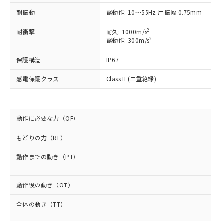
非含有に非対応の商品で、対応品を出す予
ご利用ください。
定はありません。
耐振動
誤動作: 10～55Hz 片振幅 0.75mm
調査・確認中：EU RoHS指令（10物質）の
本サービスは、当社制御機器事業取扱
※1 中国RoHS○×表
2
耐衝撃
耐久: 1000m/s
非含有の対応状況を調査中または確認中の
商品の当社在庫状況および標準価格
2
誤動作: 300m/s
商品です。
(税抜)を提供させていただくもので
「○」：最大均質材料含有率が中国RoHSの
非該当品：ライセンス料など無形物で、有
す。
保護構造
IP67
基準値以下であることを示します。
害物質有無と関係のない商品です。
当社制御機器事業取扱商品の中には、
「×」：最大均質材料含有率が中国RoHSの
仕入先様の事情により、非含有部品として
感電保護クラス
Class II (二重絶縁)
本サービスの対象外となる商品もある
基準値を超えていることを示します。
いたものが、含有品と判明した場合などや
当社は、これら貴社製品のうち、外国
ことをご了承ください。
「－」：未確認です。当社販売部門へお問
むを得ず変更することがあります。
為替および外国貿易法に定める商品
在庫状況および標準価格照会結果は、
い合わせください。
（以下｢規制貨物等」という）を輸出
記載している更新日時点での社内デー
*EU RoHS指令（10物質）：
または国外への提供する場合は、日本
動作に必要な力（OF）
記
タに基づき作成されるものであり、閲
説明
鉛(Pb) 1000ppm以下、 水銀(Hg) 1000ppm以下、 カド
*中国RoHS10物質の基準値 (GB/T26572)：
国政府の輸出許可(または役務取引許
号
覧された時点での実際の在庫および標
ミウム(Cd) 100ppm以下、
Pb(鉛) :1000ppm、 Hg(水銀) : 1000ppm、 Cd(カドミウ
もどりの力（RF）
可)を取得するなどの必要な手続きを
六価クロム(Cr(Ⅵ)) 1000ppm以下、ポリ臭化ビフェニル
ム) : 100ppm、
準価格とは異なる場合があることをご
類(PBB) 1000ppm以下、ポリ臭化ジフェニルエーテル類
Cr(Ⅵ)(六価クロム) : 1000ppm、 PBBs(ポリ臭化ビフェ
とります。
了承ください。
(PBDE) 1000ppm以下、フタル酸ビス(2-エチルヘキシ
○
一定数以上の在庫あり
ニル類) : 1000ppm、 PBDEs(ポリ臭化ジフェニルエーテ
動作までの動き（PT）
当社は規制貨物を破棄する場合は、完
ル) (DEHP)(別名：DOP) 1000ppm以下、フタル酸ブチ
正式な納期状況および標準価格はお客
ル類) : 1000ppm、
ルベンジル（BBP） 1000ppm以下、フタル酸ジブチル
全に破砕するなど、違法に輸出されな
DBP(フタル酸ジブチル) : 1000ppm、 DIBP(フタル酸ジ
様のお取引先、またはお客様担当のオ
（DBP） 1000ppm以下、フタル酸ジイソブチル
イソブチル) : 1000ppm、 BBP(フタル酸ブチルベンジ
△
一定数には満たないが在庫あり
いよう必要な手段を講じます。
ムロン制御機器販売店・当社販売員に
(DIBP) 1000ppm以下
ル) : 1000ppm、
動作後の動き（OT）
当社は貴社製品を、核兵器、ミサイ
但し、RoHS指令で産業用監視および制御機器に対する
DEHP(フタル酸ビス(2-エチルヘキシル)) : 1000ppm
ご相談ください。
適用除外項目は除く。
ル、化学兵器、生物兵器またはその他
－
在庫なし(最新の在庫状況につ
オムロン制御機器販売店や当社販売拠
全体の動き（TT）
フタル酸エステル類の４物質については閾値を超える意
武器並びにこれらの製造装置等に一切
いては、お客様のお取引先、ま
図的な使用がないことを確認しています。
点は「
販売ネットワーク
」をご確認
※2 環境保護使用期限