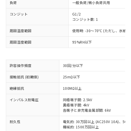
負荷
一般負荷/微小負荷共用
コンジット
G1/2
コンジット数: 1
周囲温度範囲
使用時: -30～70℃ (ただし、氷結
周囲湿度範囲
95%RH以下
許容操作頻度
30回/分以下
※1 対応状況
接触抵抗 (初期値)
25mΩ以下
絶縁抵抗
100MΩ以上
対応済み：EU RoHS指令（10物質）の
非含有に対応した製品が提供可能な商品で
インパルス耐電圧
同極端子間: 2.5kV
す。
異極端子間: 4kV
対応予定：EU RoHS指令（10物質）の非含
各端子と非充電金属部間: 6kV
ご利用条件
有に対応した製品に切り替える予定のある
商品です。
耐久性
電気的: 30万回以上 (AC250V 10A)、50万回
対応予定なし：EU RoHS指令（10物質）の
機械的: 1500万回以上
以下の条件をお読みいただき、同意のうえ