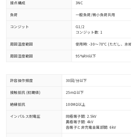
接点構成
3NC
負荷
一般負荷/微小負荷共用
コンジット
G1/2
コンジット数: 1
周囲温度範囲
使用時: -30～70℃ (ただし、氷結
周囲湿度範囲
95%RH以下
許容操作頻度
30回/分以下
※1 対応状況
接触抵抗 (初期値)
25mΩ以下
対応済み：EU RoHS指令（10物質）の
絶縁抵抗
100MΩ以上
非含有に対応した製品が提供可能な商品で
す。
インパルス耐電圧
同極端子間: 2.5kV
対応予定：EU RoHS指令（10物質）の非含
異極端子間: 4kV
ご利用条件
各端子と非充電金属部間: 6kV
有に対応した製品に切り替える予定のある
商品です。