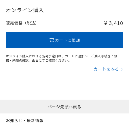
"対応済み"や非含有の記載がされた商品であっても、流通
在庫等で未対応品が混在する可能性があります。
オンライン購入
非含有品が必要な際は、弊社営業部門もしくは販売店へお
問い合わせください。
¥ 3,410
販売価格（税込）
この製品のRoHS/REACH対応状況ページへ
カートに追加
オンライン購入における出荷予定日は、カートに追加～「ご購入手続き：価
格・納期の確認」画面にてご確認ください。
カートをみる
ページ先頭へ戻る
お知らせ・最新情報