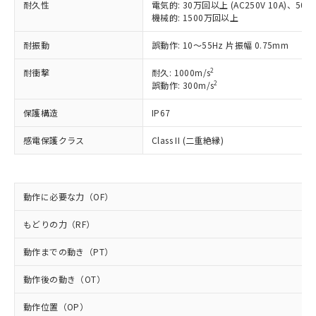
耐久性
電気的: 30万回以上 (AC250V 10A)、50万回
対応予定なし：EU RoHS指令（10物質）の
機械的: 1500万回以上
以下の条件をお読みいただき、同意のうえ
非含有に非対応の商品で、対応品を出す予
ご利用ください。
定はありません。
耐振動
誤動作: 10～55Hz 片振幅 0.75mm
調査・確認中：EU RoHS指令（10物質）の
本サービスは、当社制御機器事業取扱
※1 中国RoHS○×表
非含有の対応状況を調査中または確認中の
2
耐衝撃
耐久: 1000m/s
商品の当社在庫状況および標準価格
商品です。
2
誤動作: 300m/s
(税抜)を提供させていただくもので
「○」：最大均質材料含有率が中国RoHSの
非該当品：ライセンス料など無形物で、有
す。
基準値以下であることを示します。
害物質有無と関係のない商品です。
保護構造
IP67
当社制御機器事業取扱商品の中には、
「×」：最大均質材料含有率が中国RoHSの
仕入先様の事情により、非含有部品として
本サービスの対象外となる商品もある
基準値を超えていることを示します。
感電保護クラス
Class II (二重絶縁)
いたものが、含有品と判明した場合などや
当社は、これら貴社製品のうち、外国
ことをご了承ください。
「－」：未確認です。当社販売部門へお問
むを得ず変更することがあります。
為替および外国貿易法に定める商品
在庫状況および標準価格照会結果は、
い合わせください。
（以下｢規制貨物等」という）を輸出
記載している更新日時点での社内デー
*EU RoHS指令（10物質）：
または国外への提供する場合は、日本
記
タに基づき作成されるものであり、閲
説明
動作に必要な力（OF）
鉛(Pb) 1000ppm以下、 水銀(Hg) 1000ppm以下、 カド
*中国RoHS10物質の基準値 (GB/T26572)：
国政府の輸出許可(または役務取引許
号
覧された時点での実際の在庫および標
ミウム(Cd) 100ppm以下、
Pb(鉛) :1000ppm、 Hg(水銀) : 1000ppm、 Cd(カドミウ
可)を取得するなどの必要な手続きを
六価クロム(Cr(Ⅵ)) 1000ppm以下、ポリ臭化ビフェニル
ム) : 100ppm、
準価格とは異なる場合があることをご
もどりの力（RF）
類(PBB) 1000ppm以下、ポリ臭化ジフェニルエーテル類
Cr(Ⅵ)(六価クロム) : 1000ppm、 PBBs(ポリ臭化ビフェ
とります。
了承ください。
(PBDE) 1000ppm以下、フタル酸ビス(2-エチルヘキシ
○
一定数以上の在庫あり
ニル類) : 1000ppm、 PBDEs(ポリ臭化ジフェニルエーテ
当社は規制貨物を破棄する場合は、完
ル) (DEHP)(別名：DOP) 1000ppm以下、フタル酸ブチ
動作までの動き（PT）
正式な納期状況および標準価格はお客
ル類) : 1000ppm、
ルベンジル（BBP） 1000ppm以下、フタル酸ジブチル
全に破砕するなど、違法に輸出されな
DBP(フタル酸ジブチル) : 1000ppm、 DIBP(フタル酸ジ
様のお取引先、またはお客様担当のオ
（DBP） 1000ppm以下、フタル酸ジイソブチル
イソブチル) : 1000ppm、 BBP(フタル酸ブチルベンジ
△
一定数には満たないが在庫あり
いよう必要な手段を講じます。
動作後の動き（OT）
ムロン制御機器販売店・当社販売員に
(DIBP) 1000ppm以下
ル) : 1000ppm、
当社は貴社製品を、核兵器、ミサイ
但し、RoHS指令で産業用監視および制御機器に対する
DEHP(フタル酸ビス(2-エチルヘキシル)) : 1000ppm
ご相談ください。
適用除外項目は除く。
動作位置（OP）
ル、化学兵器、生物兵器またはその他
－
在庫なし(最新の在庫状況につ
オムロン制御機器販売店や当社販売拠
フタル酸エステル類の４物質については閾値を超える意