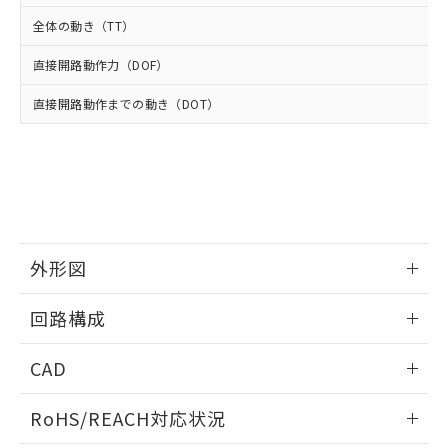
武器並びにこれらの製造装置等に一切
いては、お客様のお取引先、ま
図的な使用がないことを確認しています。
点は「
販売ネットワーク
」をご確認
全体の動き（TT）
※2 環境保護使用期限
使用いたしません。
たはお客様担当のオムロン制御
ください。
当社は、貴社製品を第三者に販売する
機器販売店・当社販売員にご確
在庫状況および標準価格結果を当社の
直接開路動作力（DOF）
※2 対応予定月
「ｅ」：有害物質（10物質）のすべてが基
場合は、上記1、2および3の内容を当
認ください)
事前の承諾なく第三者に漏洩または開
準値以下であることを示します。
該第三者に通知します。また当社は、
示しないようお願いします。
直接開路動作までの動き（DOT）
部品在庫の切り替え状況などにより、予定
「10」：通常の使用状況下において有害物
販売先および販売に係わる関係者が違
マイパーツ機能（部品リスト作成サー
空
受注生産機種、また在庫状況の
月が前後することがあります。
質が外部に漏えいし、環境に深刻な影響を
法に輸出するおそれがある場合は、取
ビス）をご利用いただくには、I-Web
白
情報を公開していない機種
及ぼさない年数を意味します。
り引きをいたしません。
メンバーズにご登録されている必要が
「－」：未確認です。当社販売部門へお問
あります。
い合わせください。
お客様が当ウェブサイト上で当社にご
※3 非含有証明書ダウンロード
登録された部品リストについて、当社
および当社の共同利用者が、当社の製
下記の非含有証明書をダウンロードするこ
外形図
品・サービスに関するお客様との取
とができます。
合意する
キャンセル
引・商談に必要な範囲で利用すること
情報更新：2025/10/23
をご了承ください。
回路構成
EU RoHS指令（10物質）の非含有証明書
※当社の共同利用者とは、
"個人情報
51物質の非含有証明書（当社基準）
の共同利用に関して"
の「1.共同利
情報更新：2025/10/23
CAD
※本証明書は発行日時点で非含有を証明す
用者の範囲」に記載されている法人を
るもので、過去に遡って非含有を証明する
指します。
ログイン/会員登録いただくと、CADデータをダウンロー
ものではありません。
RoHS/REACH対応状況
ドすることができます。
また、RoHS指令のフタル酸エステル類４