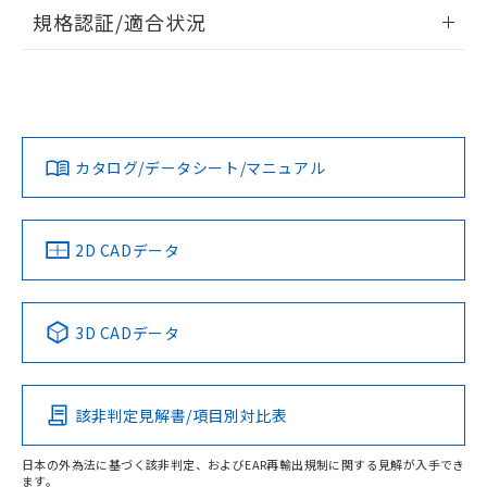
物質の対応では、対応完了までの期間は出
情報更新：2026/7/29
規格認証/適合状況
荷製品に未対応品が混在することから備考
欄に対応日を記載しておりました。
ログイン/会員登録
EU RoHS
注意事項・凡例
既に当社にて対応品への在庫切替を完了
UL認証
CSA認証
CEマーキング
していることから、特段のことがない限
Yes
Yes
Yes
り、2022年1月12日より割愛しておりま
対応状況
対応予定月
※1
※2
ダウンロードデータをご利用いただく前に、以下を必ずお読
す。
みください。
カタログ/データシート/マニュアル
対応済み
ソフトウェアの使用条件
LR型式承認
DNV型式承認
BV型式承認
KR型式承
（イギリス
（ノルウェー
（フランス
（韓国
船舶規格）
船舶規格）
船舶規格）
船舶規格
中国 RoHS
注意事項・凡例
2D CADデータ
取りつけ穴加工図
No
No
No
No
中国 RoHS表
※1 ※2
3D CADデータ
この製品の規格認証/適合状況ページへ
Pb
Hg
Cd
Cr(VI)
その他の認証はこちらのページからご検索ください
該非判定見解書/項目別対比表
O
O
O
O
日本の外為法に基づく該非判定、およびEAR再輸出規制に関する見解が入手でき
ます。