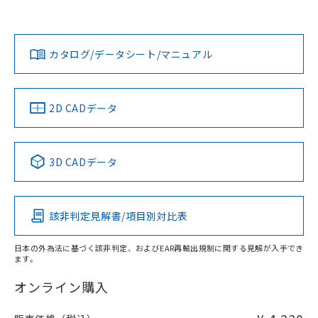
欄に対応日を記載しておりました。
既に当社にて対応品への在庫切替を完了
Yes
Yes
Yes
対応状況
対応予定月
※1
※2
していることから、特段のことがない限
ダウンロードデータをご利用いただく前に、以下を必ずお読
り、2022年1月12日より割愛しておりま
みください。
カタログ/データシート/マニュアル
対応済み
す。
ソフトウェアの使用条件
LR型式承認
DNV型式承認
BV型式承認
KR型式承
（イギリス
（ノルウェー
（フランス
（韓国
船舶規格）
船舶規格）
船舶規格）
船舶規格
中国 RoHS
注意事項・凡例
2D CADデータ
取りつけ穴加工図
No
No
No
No
中国 RoHS表
※1 ※2
3D CADデータ
この製品の規格認証/適合状況ページへ
Pb
Hg
Cd
Cr(VI)
その他の認証はこちらのページからご検索ください
該非判定見解書/項目別対比表
O
O
O
O
日本の外為法に基づく該非判定、およびEAR再輸出規制に関する見解が入手でき
ます。
"対応済み"や非含有の記載がされた商品であっても、流通
在庫等で未対応品が混在する可能性があります。
オンライン購入
非含有品が必要な際は、弊社営業部門もしくは販売店へお
問い合わせください。