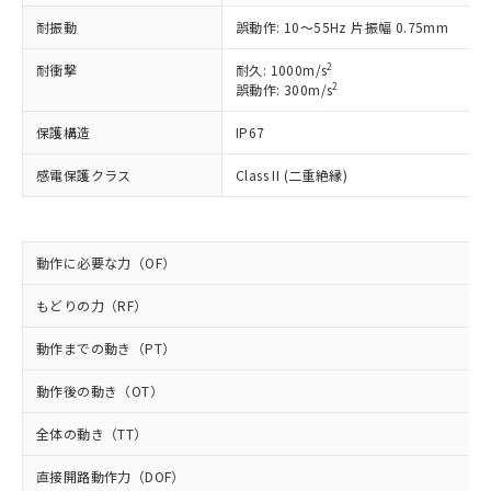
ご利用ください。
定はありません。
耐振動
誤動作: 10～55Hz 片振幅 0.75mm
調査・確認中：EU RoHS指令（10物質）の
本サービスは、当社制御機器事業取扱
※1 中国RoHS○×表
非含有の対応状況を調査中または確認中の
2
耐衝撃
耐久: 1000m/s
商品の当社在庫状況および標準価格
商品です。
2
誤動作: 300m/s
(税抜)を提供させていただくもので
「○」：最大均質材料含有率が中国RoHSの
非該当品：ライセンス料など無形物で、有
す。
基準値以下であることを示します。
害物質有無と関係のない商品です。
保護構造
IP67
当社制御機器事業取扱商品の中には、
「×」：最大均質材料含有率が中国RoHSの
仕入先様の事情により、非含有部品として
本サービスの対象外となる商品もある
基準値を超えていることを示します。
感電保護クラス
Class II (二重絶縁)
いたものが、含有品と判明した場合などや
当社は、これら貴社製品のうち、外国
ことをご了承ください。
「－」：未確認です。当社販売部門へお問
むを得ず変更することがあります。
為替および外国貿易法に定める商品
在庫状況および標準価格照会結果は、
い合わせください。
（以下｢規制貨物等」という）を輸出
記載している更新日時点での社内デー
*EU RoHS指令（10物質）：
または国外への提供する場合は、日本
記
タに基づき作成されるものであり、閲
説明
動作に必要な力（OF）
鉛(Pb) 1000ppm以下、 水銀(Hg) 1000ppm以下、 カド
*中国RoHS10物質の基準値 (GB/T26572)：
国政府の輸出許可(または役務取引許
号
覧された時点での実際の在庫および標
ミウム(Cd) 100ppm以下、
Pb(鉛) :1000ppm、 Hg(水銀) : 1000ppm、 Cd(カドミウ
可)を取得するなどの必要な手続きを
六価クロム(Cr(Ⅵ)) 1000ppm以下、ポリ臭化ビフェニル
ム) : 100ppm、
準価格とは異なる場合があることをご
もどりの力（RF）
類(PBB) 1000ppm以下、ポリ臭化ジフェニルエーテル類
Cr(Ⅵ)(六価クロム) : 1000ppm、 PBBs(ポリ臭化ビフェ
とります。
了承ください。
(PBDE) 1000ppm以下、フタル酸ビス(2-エチルヘキシ
○
一定数以上の在庫あり
ニル類) : 1000ppm、 PBDEs(ポリ臭化ジフェニルエーテ
当社は規制貨物を破棄する場合は、完
ル) (DEHP)(別名：DOP) 1000ppm以下、フタル酸ブチ
動作までの動き（PT）
正式な納期状況および標準価格はお客
ル類) : 1000ppm、
ルベンジル（BBP） 1000ppm以下、フタル酸ジブチル
全に破砕するなど、違法に輸出されな
DBP(フタル酸ジブチル) : 1000ppm、 DIBP(フタル酸ジ
様のお取引先、またはお客様担当のオ
（DBP） 1000ppm以下、フタル酸ジイソブチル
イソブチル) : 1000ppm、 BBP(フタル酸ブチルベンジ
△
一定数には満たないが在庫あり
いよう必要な手段を講じます。
動作後の動き（OT）
ムロン制御機器販売店・当社販売員に
(DIBP) 1000ppm以下
ル) : 1000ppm、
当社は貴社製品を、核兵器、ミサイ
但し、RoHS指令で産業用監視および制御機器に対する
DEHP(フタル酸ビス(2-エチルヘキシル)) : 1000ppm
ご相談ください。
適用除外項目は除く。
全体の動き（TT）
ル、化学兵器、生物兵器またはその他
－
在庫なし(最新の在庫状況につ
オムロン制御機器販売店や当社販売拠
フタル酸エステル類の４物質については閾値を超える意
武器並びにこれらの製造装置等に一切
いては、お客様のお取引先、ま
図的な使用がないことを確認しています。
点は「
販売ネットワーク
」をご確認
直接開路動作力（DOF）
※2 環境保護使用期限
使用いたしません。
たはお客様担当のオムロン制御
ください。