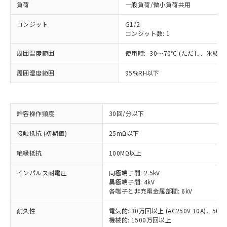
負荷
一般負荷/微小負荷共用
コンジット
G1/2
コンジット数: 1
周囲温度範囲
使用時: -30～70℃ (ただし、氷結
周囲湿度範囲
95%RH以下
許容操作頻度
30回/分以下
※1 対応状況
接触抵抗 (初期値)
25mΩ以下
対応済み：EU RoHS指令（10物質）の
絶縁抵抗
100MΩ以上
非含有に対応した製品が提供可能な商品で
す。
インパルス耐電圧
同極端子間: 2.5kV
対応予定：EU RoHS指令（10物質）の非含
異極端子間: 4kV
ご利用条件
各端子と非充電金属部間: 6kV
有に対応した製品に切り替える予定のある
商品です。
耐久性
電気的: 30万回以上 (AC250V 10A)、50万回
対応予定なし：EU RoHS指令（10物質）の
機械的: 1500万回以上
以下の条件をお読みいただき、同意のうえ
非含有に非対応の商品で、対応品を出す予