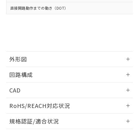
当社は、貴社製品を第三者に販売する
機器販売店・当社販売員にご確
在庫状況および標準価格結果を当社の
直接開路動作までの動き（DOT）
※2 対応予定月
「ｅ」：有害物質（10物質）のすべてが基
場合は、上記1、2および3の内容を当
認ください)
事前の承諾なく第三者に漏洩または開
準値以下であることを示します。
該第三者に通知します。また当社は、
示しないようお願いします。
部品在庫の切り替え状況などにより、予定
「10」：通常の使用状況下において有害物
販売先および販売に係わる関係者が違
マイパーツ機能（部品リスト作成サー
空
受注生産機種、また在庫状況の
月が前後することがあります。
質が外部に漏えいし、環境に深刻な影響を
法に輸出するおそれがある場合は、取
ビス）をご利用いただくには、I-Web
白
情報を公開していない機種
及ぼさない年数を意味します。
り引きをいたしません。
メンバーズにご登録されている必要が
「－」：未確認です。当社販売部門へお問
あります。
い合わせください。
お客様が当ウェブサイト上で当社にご
※3 非含有証明書ダウンロード
外形図
登録された部品リストについて、当社
および当社の共同利用者が、当社の製
下記の非含有証明書をダウンロードするこ
情報更新：2025/10/23
品・サービスに関するお客様との取
回路構成
とができます。
合意する
キャンセル
引・商談に必要な範囲で利用すること
をご了承ください。
情報更新：2025/10/23
EU RoHS指令（10物質）の非含有証明書
CAD
※当社の共同利用者とは、
"個人情報
51物質の非含有証明書（当社基準）
の共同利用に関して"
の「1.共同利
ログイン/会員登録いただくと、CADデータをダウンロー
※本証明書は発行日時点で非含有を証明す
用者の範囲」に記載されている法人を
RoHS/REACH対応状況
ドすることができます。
るもので、過去に遡って非含有を証明する
指します。
ものではありません。
情報更新：2026/7/29
規格認証/適合状況
また、RoHS指令のフタル酸エステル類４
物質の対応では、対応完了までの期間は出
ログイン/会員登録
EU RoHS
注意事項・凡例
荷製品に未対応品が混在することから備考
UL認証
CSA認証
CEマーキング