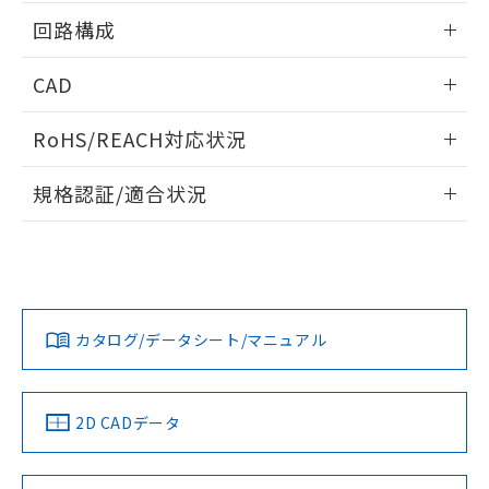
白
情報を公開していない機種
及ぼさない年数を意味します。
り引きをいたしません。
情報更新：2025/10/23
メンバーズにご登録されている必要が
回路構成
「－」：未確認です。当社販売部門へお問
あります。
い合わせください。
お客様が当ウェブサイト上で当社にご
情報更新：2025/10/23
※3 非含有証明書ダウンロード
CAD
登録された部品リストについて、当社
および当社の共同利用者が、当社の製
ログイン/会員登録いただくと、CADデータをダウンロー
下記の非含有証明書をダウンロードするこ
品・サービスに関するお客様との取
RoHS/REACH対応状況
ドすることができます。
とができます。
合意する
キャンセル
引・商談に必要な範囲で利用すること
情報更新：2026/7/29
をご了承ください。
規格認証/適合状況
EU RoHS指令（10物質）の非含有証明書
※当社の共同利用者とは、
"個人情報
51物質の非含有証明書（当社基準）
ログイン/会員登録
の共同利用に関して"
の「1.共同利
D4N-2B80のRoHS対応状況については、営業部門もしくは販
※本証明書は発行日時点で非含有を証明す
UL認証
CSA認証
CEマーキング
用者の範囲」に記載されている法人を
売店にお問い合わせください。
るもので、過去に遡って非含有を証明する
指します。
ものではありません。
Yes
Yes
Yes
この製品のRoHS/REACH対応状況ページへ
ダウンロードデータをご利用いただく前に、以下を必ずお読
また、RoHS指令のフタル酸エステル類４
みください。
物質の対応では、対応完了までの期間は出
カタログ/データシート/マニュアル
ソフトウェアの使用条件
荷製品に未対応品が混在することから備考
LR型式承認
DNV型式承認
BV型式承認
KR型式承
欄に対応日を記載しておりました。
（イギリス
（ノルウェー
（フランス
（韓国
既に当社にて対応品への在庫切替を完了
船舶規格）
船舶規格）
船舶規格）
船舶規格
2D CADデータ
していることから、特段のことがない限
取りつけ穴加工図
り、2022年1月12日より割愛しておりま
No
No
No
No
す。