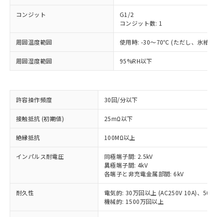
コンジット
G1/2
コンジット数: 1
周囲温度範囲
使用時: -30～70℃ (ただし、氷結
周囲湿度範囲
95%RH以下
※1 対応状況
対応済み：EU RoHS指令（10物質）の
許容操作頻度
30回/分以下
非含有に対応した製品が提供可能な商品で
す。
接触抵抗 (初期値)
25mΩ以下
対応予定：EU RoHS指令（10物質）の非含
ご利用条件
有に対応した製品に切り替える予定のある
絶縁抵抗
100MΩ以上
商品です。
対応予定なし：EU RoHS指令（10物質）の
インパルス耐電圧
同極端子間: 2.5kV
以下の条件をお読みいただき、同意のうえ
非含有に非対応の商品で、対応品を出す予
異極端子間: 4kV
ご利用ください。
定はありません。
各端子と非充電金属部間: 6kV
調査・確認中：EU RoHS指令（10物質）の
本サービスは、当社制御機器事業取扱
※1 中国RoHS○×表
耐久性
電気的: 30万回以上 (AC250V 10A)、50万回
非含有の対応状況を調査中または確認中の
商品の当社在庫状況および標準価格
機械的: 1500万回以上
商品です。
(税抜)を提供させていただくもので
「○」：最大均質材料含有率が中国RoHSの
非該当品：ライセンス料など無形物で、有