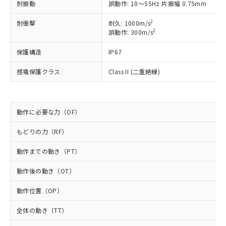
以下の条件をお読みいただき、同意のうえ
非含有に非対応の商品で、対応品を出す予
耐振動
誤動作: 10～55Hz 片振幅 0.75mm
ご利用ください。
定はありません。
2
耐衝撃
耐久: 1000m/s
調査・確認中：EU RoHS指令（10物質）の
本サービスは、当社制御機器事業取扱
2
※1 中国RoHS○×表
誤動作: 300m/s
非含有の対応状況を調査中または確認中の
商品の当社在庫状況および標準価格
商品です。
(税抜)を提供させていただくもので
保護構造
IP67
「○」：最大均質材料含有率が中国RoHSの
非該当品：ライセンス料など無形物で、有
す。
基準値以下であることを示します。
害物質有無と関係のない商品です。
当社制御機器事業取扱商品の中には、
感電保護クラス
Class II (二重絶縁)
「×」：最大均質材料含有率が中国RoHSの
仕入先様の事情により、非含有部品として
本サービスの対象外となる商品もある
基準値を超えていることを示します。
いたものが、含有品と判明した場合などや
当社は、これら貴社製品のうち、外国
ことをご了承ください。
「－」：未確認です。当社販売部門へお問
むを得ず変更することがあります。
為替および外国貿易法に定める商品
在庫状況および標準価格照会結果は、
い合わせください。
（以下｢規制貨物等」という）を輸出
動作に必要な力（OF）
記載している更新日時点での社内デー
*EU RoHS指令（10物質）：
または国外への提供する場合は、日本
記
タに基づき作成されるものであり、閲
説明
鉛(Pb) 1000ppm以下、 水銀(Hg) 1000ppm以下、 カド
*中国RoHS10物質の基準値 (GB/T26572)：
もどりの力（RF）
国政府の輸出許可(または役務取引許
号
覧された時点での実際の在庫および標
ミウム(Cd) 100ppm以下、
Pb(鉛) :1000ppm、 Hg(水銀) : 1000ppm、 Cd(カドミウ
可)を取得するなどの必要な手続きを
六価クロム(Cr(Ⅵ)) 1000ppm以下、ポリ臭化ビフェニル
ム) : 100ppm、
準価格とは異なる場合があることをご
類(PBB) 1000ppm以下、ポリ臭化ジフェニルエーテル類
動作までの動き（PT）
Cr(Ⅵ)(六価クロム) : 1000ppm、 PBBs(ポリ臭化ビフェ
とります。
了承ください。
(PBDE) 1000ppm以下、フタル酸ビス(2-エチルヘキシ
○
一定数以上の在庫あり
ニル類) : 1000ppm、 PBDEs(ポリ臭化ジフェニルエーテ
当社は規制貨物を破棄する場合は、完
ル) (DEHP)(別名：DOP) 1000ppm以下、フタル酸ブチ
正式な納期状況および標準価格はお客
ル類) : 1000ppm、
動作後の動き（OT）
ルベンジル（BBP） 1000ppm以下、フタル酸ジブチル
全に破砕するなど、違法に輸出されな
DBP(フタル酸ジブチル) : 1000ppm、 DIBP(フタル酸ジ
様のお取引先、またはお客様担当のオ
（DBP） 1000ppm以下、フタル酸ジイソブチル
イソブチル) : 1000ppm、 BBP(フタル酸ブチルベンジ
△
一定数には満たないが在庫あり
いよう必要な手段を講じます。
ムロン制御機器販売店・当社販売員に
(DIBP) 1000ppm以下
ル) : 1000ppm、
動作位置（OP）
当社は貴社製品を、核兵器、ミサイ
但し、RoHS指令で産業用監視および制御機器に対する
DEHP(フタル酸ビス(2-エチルヘキシル)) : 1000ppm
ご相談ください。
適用除外項目は除く。
ル、化学兵器、生物兵器またはその他
－
在庫なし(最新の在庫状況につ
オムロン制御機器販売店や当社販売拠
全体の動き（TT）
フタル酸エステル類の４物質については閾値を超える意
武器並びにこれらの製造装置等に一切
いては、お客様のお取引先、ま
図的な使用がないことを確認しています。
点は「
販売ネットワーク
」をご確認