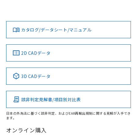
UL認証
CSA認証
CEマーキング
欄に対応日を記載しておりました。
既に当社にて対応品への在庫切替を完了
Yes
Yes
Yes
していることから、特段のことがない限
対応状況
対応予定月
※1
※2
ダウンロードデータをご利用いただく前に、以下を必ずお読
り、2022年1月12日より割愛しておりま
みください。
カタログ/データシート/マニュアル
す。
対応済み
ソフトウェアの使用条件
LR型式承認
DNV型式承認
BV型式承認
KR型式承
（イギリス
（ノルウェー
（フランス
（韓国
船舶規格）
船舶規格）
船舶規格）
船舶規格
中国 RoHS
注意事項・凡例
2D CADデータ
取りつけ穴加工図
No
No
No
No
中国 RoHS表
※1 ※2
3D CADデータ
この製品の規格認証/適合状況ページへ
Pb
Hg
Cd
Cr(VI)
その他の認証はこちらのページからご検索ください
該非判定見解書/項目別対比表
O
O
O
O
日本の外為法に基づく該非判定、およびEAR再輸出規制に関する見解が入手でき
ます。
"対応済み"や非含有の記載がされた商品であっても、流通
在庫等で未対応品が混在する可能性があります。
オンライン購入
非含有品が必要な際は、弊社営業部門もしくは販売店へお