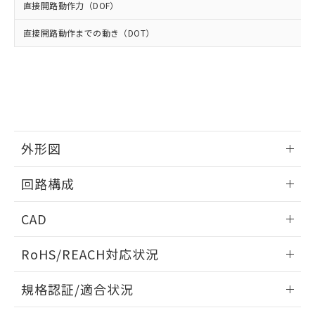
※2 環境保護使用期限
使用いたしません。
たはお客様担当のオムロン制御
直接開路動作力（DOF）
ください。
当社は、貴社製品を第三者に販売する
機器販売店・当社販売員にご確
在庫状況および標準価格結果を当社の
※2 対応予定月
「ｅ」：有害物質（10物質）のすべてが基
場合は、上記1、2および3の内容を当
直接開路動作までの動き（DOT）
認ください)
事前の承諾なく第三者に漏洩または開
準値以下であることを示します。
該第三者に通知します。また当社は、
示しないようお願いします。
部品在庫の切り替え状況などにより、予定
「10」：通常の使用状況下において有害物
販売先および販売に係わる関係者が違
マイパーツ機能（部品リスト作成サー
空
受注生産機種、また在庫状況の
月が前後することがあります。
質が外部に漏えいし、環境に深刻な影響を
法に輸出するおそれがある場合は、取
ビス）をご利用いただくには、I-Web
白
情報を公開していない機種
及ぼさない年数を意味します。
り引きをいたしません。
メンバーズにご登録されている必要が
「－」：未確認です。当社販売部門へお問
あります。
い合わせください。
お客様が当ウェブサイト上で当社にご
※3 非含有証明書ダウンロード
登録された部品リストについて、当社
外形図
および当社の共同利用者が、当社の製
下記の非含有証明書をダウンロードするこ
品・サービスに関するお客様との取
情報更新：2025/10/23
とができます。
回路構成
合意する
キャンセル
引・商談に必要な範囲で利用すること
をご了承ください。
EU RoHS指令（10物質）の非含有証明書
情報更新：2025/10/23
※当社の共同利用者とは、
"個人情報
CAD
51物質の非含有証明書（当社基準）
の共同利用に関して"
の「1.共同利
※本証明書は発行日時点で非含有を証明す
用者の範囲」に記載されている法人を
ログイン/会員登録いただくと、CADデータをダウンロー
RoHS/REACH対応状況
るもので、過去に遡って非含有を証明する
指します。
ドすることができます。
ものではありません。
情報更新：2026/7/29
また、RoHS指令のフタル酸エステル類４
規格認証/適合状況
物質の対応では、対応完了までの期間は出
ログイン/会員登録
EU RoHS
注意事項・凡例
荷製品に未対応品が混在することから備考