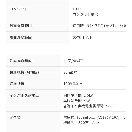
コンジット
G1/2
コンジット数: 1
周囲温度範囲
使用時: -30～70℃ (ただし、氷結
周囲湿度範囲
95%RH以下
許容操作頻度
30回/分以下
接触抵抗 (初期値)
25mΩ以下
※1 対応状況
絶縁抵抗
100MΩ以上
対応済み：EU RoHS指令（10物質）の
インパルス耐電圧
同極端子間: 2.5kV
非含有に対応した製品が提供可能な商品で
異極端子間: 4kV
す。
各端子と非充電金属部間: 6kV
対応予定：EU RoHS指令（10物質）の非含
ご利用条件
有に対応した製品に切り替える予定のある
耐久性
電気的: 30万回以上 (AC250V 10A)、50万回
商品です。
機械的: 1500万回以上
対応予定なし：EU RoHS指令（10物質）の