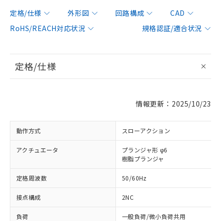
定格/仕様
外形図
回路構成
CAD
RoHS/REACH対応状況
規格認証/適合状況
定格/仕様
情報更新：2025/10/23
動作方式
スローアクション
アクチュエータ
プランジャ形 φ6
樹脂プランジャ
定格周波数
50/60Hz
接点構成
2NC
負荷
一般負荷/微小負荷共用