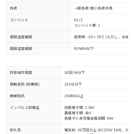
負荷
一般負荷/微小負荷共用
コンジット
G1/2
コンジット数: 1
周囲温度範囲
使用時: -30～70℃ (ただし、氷結
周囲湿度範囲
95%RH以下
許容操作頻度
30回/分以下
※1 対応状況
接触抵抗 (初期値)
25mΩ以下
絶縁抵抗
100MΩ以上
対応済み：EU RoHS指令（10物質）の
非含有に対応した製品が提供可能な商品で
インパルス耐電圧
同極端子間: 2.5kV
す。
異極端子間: 4kV
対応予定：EU RoHS指令（10物質）の非含
各端子と非充電金属部間: 6kV
ご利用条件
有に対応した製品に切り替える予定のある
商品です。
耐久性
電気的: 30万回以上 (AC250V 10A)、50万回