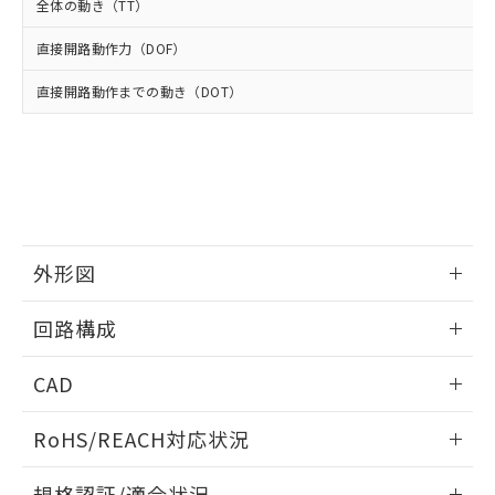
武器並びにこれらの製造装置等に一切
いては、お客様のお取引先、ま
図的な使用がないことを確認しています。
全体の動き（TT）
点は「
販売ネットワーク
」をご確認
※2 環境保護使用期限
使用いたしません。
たはお客様担当のオムロン制御
ください。
当社は、貴社製品を第三者に販売する
直接開路動作力（DOF）
機器販売店・当社販売員にご確
在庫状況および標準価格結果を当社の
※2 対応予定月
「ｅ」：有害物質（10物質）のすべてが基
場合は、上記1、2および3の内容を当
認ください)
事前の承諾なく第三者に漏洩または開
準値以下であることを示します。
直接開路動作までの動き（DOT）
該第三者に通知します。また当社は、
示しないようお願いします。
部品在庫の切り替え状況などにより、予定
「10」：通常の使用状況下において有害物
販売先および販売に係わる関係者が違
マイパーツ機能（部品リスト作成サー
空
受注生産機種、また在庫状況の
月が前後することがあります。
質が外部に漏えいし、環境に深刻な影響を
法に輸出するおそれがある場合は、取
ビス）をご利用いただくには、I-Web
白
情報を公開していない機種
及ぼさない年数を意味します。
り引きをいたしません。
メンバーズにご登録されている必要が
「－」：未確認です。当社販売部門へお問
あります。
い合わせください。
お客様が当ウェブサイト上で当社にご
※3 非含有証明書ダウンロード
登録された部品リストについて、当社
および当社の共同利用者が、当社の製
外形図
下記の非含有証明書をダウンロードするこ
品・サービスに関するお客様との取
とができます。
合意する
キャンセル
引・商談に必要な範囲で利用すること
情報更新：2025/10/23
回路構成
をご了承ください。
EU RoHS指令（10物質）の非含有証明書
※当社の共同利用者とは、
"個人情報
情報更新：2025/10/23
51物質の非含有証明書（当社基準）
の共同利用に関して"
の「1.共同利
CAD
※本証明書は発行日時点で非含有を証明す
用者の範囲」に記載されている法人を
るもので、過去に遡って非含有を証明する
ログイン/会員登録いただくと、CADデータをダウンロー
指します。
RoHS/REACH対応状況
ものではありません。
ドすることができます。
また、RoHS指令のフタル酸エステル類４
情報更新：2026/7/29
物質の対応では、対応完了までの期間は出
規格認証/適合状況