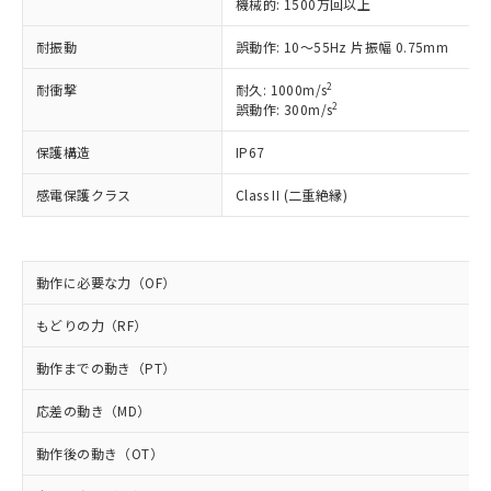
対応予定なし：EU RoHS指令（10物質）の
機械的: 1500万回以上
以下の条件をお読みいただき、同意のうえ
非含有に非対応の商品で、対応品を出す予
ご利用ください。
耐振動
誤動作: 10～55Hz 片振幅 0.75mm
定はありません。
調査・確認中：EU RoHS指令（10物質）の
本サービスは、当社制御機器事業取扱
2
耐衝撃
※1 中国RoHS○×表
耐久: 1000m/s
非含有の対応状況を調査中または確認中の
商品の当社在庫状況および標準価格
2
誤動作: 300m/s
商品です。
(税抜)を提供させていただくもので
「○」：最大均質材料含有率が中国RoHSの
非該当品：ライセンス料など無形物で、有
す。
保護構造
IP67
基準値以下であることを示します。
害物質有無と関係のない商品です。
当社制御機器事業取扱商品の中には、
「×」：最大均質材料含有率が中国RoHSの
仕入先様の事情により、非含有部品として
感電保護クラス
Class II (二重絶縁)
本サービスの対象外となる商品もある
基準値を超えていることを示します。
いたものが、含有品と判明した場合などや
当社は、これら貴社製品のうち、外国
ことをご了承ください。
「－」：未確認です。当社販売部門へお問
むを得ず変更することがあります。
為替および外国貿易法に定める商品
在庫状況および標準価格照会結果は、
い合わせください。
（以下｢規制貨物等」という）を輸出
記載している更新日時点での社内デー
*EU RoHS指令（10物質）：
動作に必要な力（OF）
または国外への提供する場合は、日本
記
タに基づき作成されるものであり、閲
説明
鉛(Pb) 1000ppm以下、 水銀(Hg) 1000ppm以下、 カド
*中国RoHS10物質の基準値 (GB/T26572)：
国政府の輸出許可(または役務取引許
号
覧された時点での実際の在庫および標
ミウム(Cd) 100ppm以下、
Pb(鉛) :1000ppm、 Hg(水銀) : 1000ppm、 Cd(カドミウ
もどりの力（RF）
可)を取得するなどの必要な手続きを
六価クロム(Cr(Ⅵ)) 1000ppm以下、ポリ臭化ビフェニル
ム) : 100ppm、
準価格とは異なる場合があることをご
類(PBB) 1000ppm以下、ポリ臭化ジフェニルエーテル類
Cr(Ⅵ)(六価クロム) : 1000ppm、 PBBs(ポリ臭化ビフェ
とります。
了承ください。
(PBDE) 1000ppm以下、フタル酸ビス(2-エチルヘキシ
○
一定数以上の在庫あり
ニル類) : 1000ppm、 PBDEs(ポリ臭化ジフェニルエーテ
動作までの動き（PT）
当社は規制貨物を破棄する場合は、完
ル) (DEHP)(別名：DOP) 1000ppm以下、フタル酸ブチ
正式な納期状況および標準価格はお客
ル類) : 1000ppm、
ルベンジル（BBP） 1000ppm以下、フタル酸ジブチル
全に破砕するなど、違法に輸出されな
DBP(フタル酸ジブチル) : 1000ppm、 DIBP(フタル酸ジ
様のお取引先、またはお客様担当のオ
応差の動き（MD）
（DBP） 1000ppm以下、フタル酸ジイソブチル
イソブチル) : 1000ppm、 BBP(フタル酸ブチルベンジ
△
一定数には満たないが在庫あり
いよう必要な手段を講じます。
ムロン制御機器販売店・当社販売員に
(DIBP) 1000ppm以下
ル) : 1000ppm、
当社は貴社製品を、核兵器、ミサイ
但し、RoHS指令で産業用監視および制御機器に対する
DEHP(フタル酸ビス(2-エチルヘキシル)) : 1000ppm
ご相談ください。
動作後の動き（OT）
適用除外項目は除く。
ル、化学兵器、生物兵器またはその他
－
在庫なし(最新の在庫状況につ
オムロン制御機器販売店や当社販売拠
フタル酸エステル類の４物質については閾値を超える意