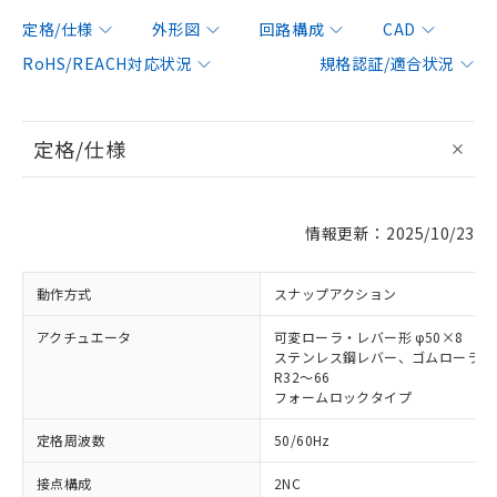
定格/仕様
外形図
回路構成
CAD
RoHS/REACH対応状況
規格認証/適合状況
定格/仕様
情報更新：2025/10/23
動作方式
スナップアクション
アクチュエータ
可変ローラ・レバー形 φ50×8
ステンレス鋼レバー、ゴムローラ
R32～66
フォームロックタイプ
定格周波数
50/60Hz
接点構成
2NC