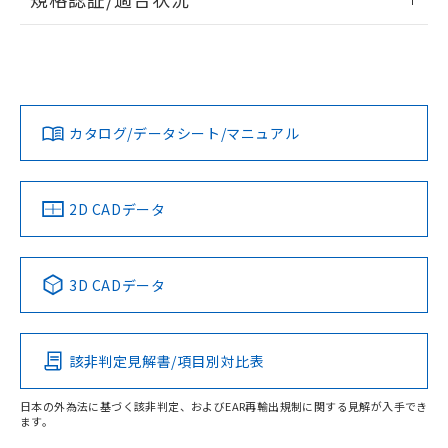
荷製品に未対応品が混在することから備考
ログイン/会員登録
EU RoHS
注意事項・凡例
欄に対応日を記載しておりました。
UL認証
CSA認証
CEマーキング
既に当社にて対応品への在庫切替を完了
していることから、特段のことがない限
Yes
Yes
Yes
対応状況
対応予定月
り、2022年1月12日より割愛しておりま
※1
※2
ダウンロードデータをご利用いただく前に、以下を必ずお読
す。
みください。
カタログ/データシート/マニュアル
対応済み
ソフトウェアの使用条件
LR型式承認
DNV型式承認
BV型式承認
KR型式承
（イギリス
（ノルウェー
（フランス
（韓国
船舶規格）
船舶規格）
船舶規格）
船舶規格
中国 RoHS
注意事項・凡例
2D CADデータ
No
No
No
No
中国 RoHS表
※1 ※2
取りつけ穴加工図
3D CADデータ
この製品の規格認証/適合状況ページへ
Pb
Hg
Cd
Cr(VI)
その他の認証はこちらのページからご検索ください
該非判定見解書/項目別対比表
O
O
O
O
日本の外為法に基づく該非判定、およびEAR再輸出規制に関する見解が入手でき
ます。
"対応済み"や非含有の記載がされた商品であっても、流通