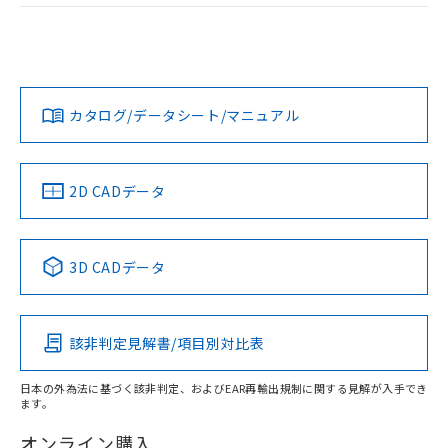
荷製品に未対応品が混在することから備考
ログイン/会員登録
EU RoHS
注意事項・凡例
欄に対応日を記載しておりました。
UL認証
CSA認証
CEマーキング
既に当社にて対応品への在庫切替を完了
していることから、特段のことがない限
Yes
Yes
Yes
対応状況
対応予定月
※1
※2
ダウンロードデータをご利用いただく前に、以下を必ずお読
り、2022年1月12日より割愛しておりま
みください。
す。
カタログ/データシート/マニュアル
対応済み
ソフトウェアの使用条件
LR型式承認
DNV型式承認
BV型式承認
KR型式承
（イギリス
（ノルウェー
（フランス
（韓国
船舶規格）
船舶規格）
船舶規格）
船舶規格
中国 RoHS
注意事項・凡例
2D CADデータ
取りつけ穴加工図
No
No
No
No
中国 RoHS表
※1 ※2
3D CADデータ
この製品の規格認証/適合状況ページへ
Pb
Hg
Cd
Cr(VI)
その他の認証はこちらのページからご検索ください
該非判定見解書/項目別対比表
O
O
O
O
日本の外為法に基づく該非判定、およびEAR再輸出規制に関する見解が入手でき
ます。
"対応済み"や非含有の記載がされた商品であっても、流通
在庫等で未対応品が混在する可能性があります。
オンライン購入