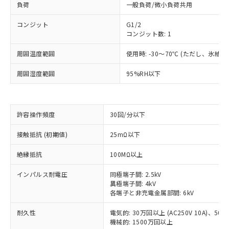
負荷
一般負荷/微小負荷共用
コンジット
G1/2
コンジット数: 1
周囲温度範囲
使用時: -30～70℃ (ただし、氷結
周囲湿度範囲
95%RH以下
許容操作頻度
30回/分以下
接触抵抗 (初期値)
25mΩ以下
※1 対応状況
絶縁抵抗
100MΩ以上
対応済み：EU RoHS指令（10物質）の
非含有に対応した製品が提供可能な商品で
インパルス耐電圧
同極端子間: 2.5kV
す。
異極端子間: 4kV
各端子と非充電金属部間: 6kV
対応予定：EU RoHS指令（10物質）の非含
ご利用条件
有に対応した製品に切り替える予定のある
耐久性
電気的: 30万回以上 (AC250V 10A)、50万回
商品です。
機械的: 1500万回以上
対応予定なし：EU RoHS指令（10物質）の