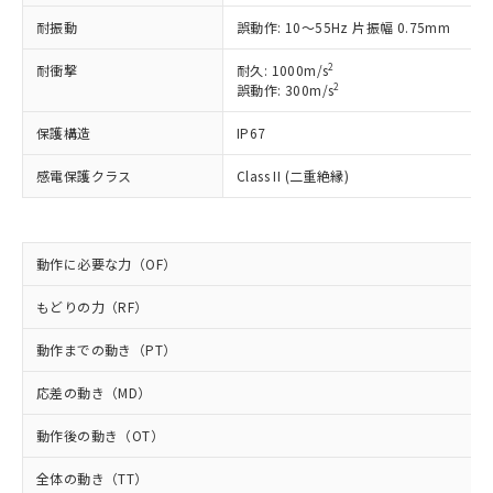
以下の条件をお読みいただき、同意のうえ
非含有に非対応の商品で、対応品を出す予
耐振動
誤動作: 10～55Hz 片振幅 0.75mm
ご利用ください。
定はありません。
調査・確認中：EU RoHS指令（10物質）の
2
耐衝撃
耐久: 1000m/s
本サービスは、当社制御機器事業取扱
※1 中国RoHS○×表
非含有の対応状況を調査中または確認中の
2
誤動作: 300m/s
商品の当社在庫状況および標準価格
商品です。
(税抜)を提供させていただくもので
「○」：最大均質材料含有率が中国RoHSの
非該当品：ライセンス料など無形物で、有
保護構造
IP67
す。
基準値以下であることを示します。
害物質有無と関係のない商品です。
当社制御機器事業取扱商品の中には、
「×」：最大均質材料含有率が中国RoHSの
感電保護クラス
Class II (二重絶縁)
仕入先様の事情により、非含有部品として
本サービスの対象外となる商品もある
基準値を超えていることを示します。
いたものが、含有品と判明した場合などや
当社は、これら貴社製品のうち、外国
ことをご了承ください。
「－」：未確認です。当社販売部門へお問
むを得ず変更することがあります。
為替および外国貿易法に定める商品
在庫状況および標準価格照会結果は、
い合わせください。
（以下｢規制貨物等」という）を輸出
記載している更新日時点での社内デー
動作に必要な力（OF）
*EU RoHS指令（10物質）：
または国外への提供する場合は、日本
記
タに基づき作成されるものであり、閲
説明
鉛(Pb) 1000ppm以下、 水銀(Hg) 1000ppm以下、 カド
*中国RoHS10物質の基準値 (GB/T26572)：
国政府の輸出許可(または役務取引許
号
覧された時点での実際の在庫および標
ミウム(Cd) 100ppm以下、
もどりの力（RF）
Pb(鉛) :1000ppm、 Hg(水銀) : 1000ppm、 Cd(カドミウ
可)を取得するなどの必要な手続きを
六価クロム(Cr(Ⅵ)) 1000ppm以下、ポリ臭化ビフェニル
ム) : 100ppm、
準価格とは異なる場合があることをご
類(PBB) 1000ppm以下、ポリ臭化ジフェニルエーテル類
Cr(Ⅵ)(六価クロム) : 1000ppm、 PBBs(ポリ臭化ビフェ
とります。
動作までの動き（PT）
了承ください。
(PBDE) 1000ppm以下、フタル酸ビス(2-エチルヘキシ
○
一定数以上の在庫あり
ニル類) : 1000ppm、 PBDEs(ポリ臭化ジフェニルエーテ
当社は規制貨物を破棄する場合は、完
ル) (DEHP)(別名：DOP) 1000ppm以下、フタル酸ブチ
正式な納期状況および標準価格はお客
ル類) : 1000ppm、
ルベンジル（BBP） 1000ppm以下、フタル酸ジブチル
全に破砕するなど、違法に輸出されな
DBP(フタル酸ジブチル) : 1000ppm、 DIBP(フタル酸ジ
応差の動き（MD）
様のお取引先、またはお客様担当のオ
（DBP） 1000ppm以下、フタル酸ジイソブチル
イソブチル) : 1000ppm、 BBP(フタル酸ブチルベンジ
△
一定数には満たないが在庫あり
いよう必要な手段を講じます。
ムロン制御機器販売店・当社販売員に
(DIBP) 1000ppm以下
ル) : 1000ppm、
動作後の動き（OT）
当社は貴社製品を、核兵器、ミサイ
但し、RoHS指令で産業用監視および制御機器に対する
DEHP(フタル酸ビス(2-エチルヘキシル)) : 1000ppm
ご相談ください。
適用除外項目は除く。
ル、化学兵器、生物兵器またはその他
－
在庫なし(最新の在庫状況につ
オムロン制御機器販売店や当社販売拠
フタル酸エステル類の４物質については閾値を超える意
全体の動き（TT）
武器並びにこれらの製造装置等に一切
いては、お客様のお取引先、ま
図的な使用がないことを確認しています。
点は「
販売ネットワーク
」をご確認