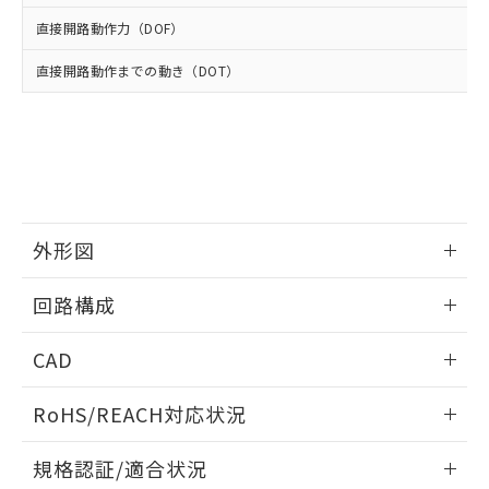
※2 環境保護使用期限
使用いたしません。
たはお客様担当のオムロン制御
ください。
直接開路動作力（DOF）
当社は、貴社製品を第三者に販売する
機器販売店・当社販売員にご確
在庫状況および標準価格結果を当社の
※2 対応予定月
「ｅ」：有害物質（10物質）のすべてが基
場合は、上記1、2および3の内容を当
認ください)
事前の承諾なく第三者に漏洩または開
直接開路動作までの動き（DOT）
準値以下であることを示します。
該第三者に通知します。また当社は、
示しないようお願いします。
部品在庫の切り替え状況などにより、予定
「10」：通常の使用状況下において有害物
販売先および販売に係わる関係者が違
マイパーツ機能（部品リスト作成サー
空
受注生産機種、また在庫状況の
月が前後することがあります。
質が外部に漏えいし、環境に深刻な影響を
法に輸出するおそれがある場合は、取
ビス）をご利用いただくには、I-Web
白
情報を公開していない機種
及ぼさない年数を意味します。
り引きをいたしません。
メンバーズにご登録されている必要が
「－」：未確認です。当社販売部門へお問
あります。
い合わせください。
お客様が当ウェブサイト上で当社にご
※3 非含有証明書ダウンロード
登録された部品リストについて、当社
外形図
および当社の共同利用者が、当社の製
下記の非含有証明書をダウンロードするこ
品・サービスに関するお客様との取
とができます。
情報更新：2025/10/23
合意する
キャンセル
引・商談に必要な範囲で利用すること
回路構成
をご了承ください。
EU RoHS指令（10物質）の非含有証明書
※当社の共同利用者とは、
"個人情報
情報更新：2025/10/23
51物質の非含有証明書（当社基準）
CAD
の共同利用に関して"
の「1.共同利
※本証明書は発行日時点で非含有を証明す
用者の範囲」に記載されている法人を
ログイン/会員登録いただくと、CADデータをダウンロー
るもので、過去に遡って非含有を証明する
指します。
RoHS/REACH対応状況
ドすることができます。
ものではありません。
また、RoHS指令のフタル酸エステル類４
情報更新：2026/7/29
規格認証/適合状況
物質の対応では、対応完了までの期間は出