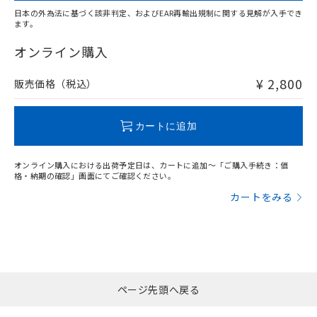
日本の外為法に基づく該非判定、およびEAR再輸出規制に関する見解が入手でき
ます。
"対応済み"や非含有の記載がされた商品であっても、流通
在庫等で未対応品が混在する可能性があります。
オンライン購入
非含有品が必要な際は、弊社営業部門もしくは販売店へお
問い合わせください。
¥ 2,800
販売価格（税込）
この製品のRoHS/REACH対応状況ページへ
カートに追加
オンライン購入における出荷予定日は、カートに追加～「ご購入手続き：価
格・納期の確認」画面にてご確認ください。
カートをみる
ページ先頭へ戻る