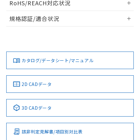
また、RoHS指令のフタル酸エステル類４
RoHS/REACH対応状況
ドすることができます。
物質の対応では、対応完了までの期間は出
荷製品に未対応品が混在することから備考
情報更新：2026/7/29
規格認証/適合状況
欄に対応日を記載しておりました。
既に当社にて対応品への在庫切替を完了
ログイン/会員登録
EU RoHS
注意事項・凡例
していることから、特段のことがない限
UL認証
CSA認証
CEマーキング
り、2022年1月12日より割愛しておりま
Yes
Yes
Yes
す。
対応状況
対応予定月
※1
※2
ダウンロードデータをご利用いただく前に、以下を必ずお読
みください。
カタログ/データシート/マニュアル
対応済み
ソフトウェアの使用条件
LR型式承認
DNV型式承認
BV型式承認
KR型式承
（イギリス
（ノルウェー
（フランス
（韓国
船舶規格）
船舶規格）
船舶規格）
船舶規格
中国 RoHS
注意事項・凡例
2D CADデータ
取りつけ穴加工図
No
No
No
No
中国 RoHS表
※1 ※2
3D CADデータ
この製品の規格認証/適合状況ページへ
Pb
Hg
Cd
Cr(VI)
その他の認証はこちらのページからご検索ください
該非判定見解書/項目別対比表
O
O
O
O