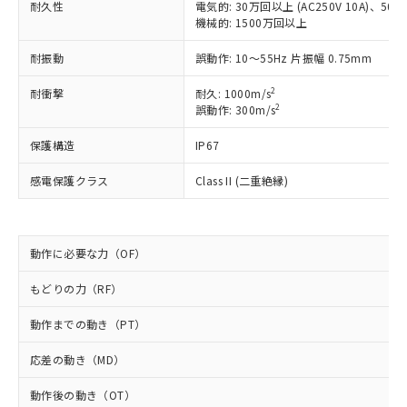
耐久性
電気的: 30万回以上 (AC250V 10A)、50万回
商品です。
機械的: 1500万回以上
対応予定なし：EU RoHS指令（10物質）の
以下の条件をお読みいただき、同意のうえ
非含有に非対応の商品で、対応品を出す予
耐振動
誤動作: 10～55Hz 片振幅 0.75mm
ご利用ください。
定はありません。
調査・確認中：EU RoHS指令（10物質）の
2
耐衝撃
耐久: 1000m/s
本サービスは、当社制御機器事業取扱
※1 中国RoHS○×表
非含有の対応状況を調査中または確認中の
2
誤動作: 300m/s
商品の当社在庫状況および標準価格
商品です。
(税抜)を提供させていただくもので
「○」：最大均質材料含有率が中国RoHSの
非該当品：ライセンス料など無形物で、有
保護構造
IP67
す。
基準値以下であることを示します。
害物質有無と関係のない商品です。
当社制御機器事業取扱商品の中には、
「×」：最大均質材料含有率が中国RoHSの
感電保護クラス
Class II (二重絶縁)
仕入先様の事情により、非含有部品として
本サービスの対象外となる商品もある
基準値を超えていることを示します。
いたものが、含有品と判明した場合などや
当社は、これら貴社製品のうち、外国
ことをご了承ください。
「－」：未確認です。当社販売部門へお問
むを得ず変更することがあります。
為替および外国貿易法に定める商品
在庫状況および標準価格照会結果は、
い合わせください。
（以下｢規制貨物等」という）を輸出
記載している更新日時点での社内デー
動作に必要な力（OF）
*EU RoHS指令（10物質）：
または国外への提供する場合は、日本
記
タに基づき作成されるものであり、閲
説明
鉛(Pb) 1000ppm以下、 水銀(Hg) 1000ppm以下、 カド
*中国RoHS10物質の基準値 (GB/T26572)：
国政府の輸出許可(または役務取引許
号
覧された時点での実際の在庫および標
ミウム(Cd) 100ppm以下、
もどりの力（RF）
Pb(鉛) :1000ppm、 Hg(水銀) : 1000ppm、 Cd(カドミウ
可)を取得するなどの必要な手続きを
六価クロム(Cr(Ⅵ)) 1000ppm以下、ポリ臭化ビフェニル
ム) : 100ppm、
準価格とは異なる場合があることをご
類(PBB) 1000ppm以下、ポリ臭化ジフェニルエーテル類
Cr(Ⅵ)(六価クロム) : 1000ppm、 PBBs(ポリ臭化ビフェ
とります。
動作までの動き（PT）
了承ください。
(PBDE) 1000ppm以下、フタル酸ビス(2-エチルヘキシ
○
一定数以上の在庫あり
ニル類) : 1000ppm、 PBDEs(ポリ臭化ジフェニルエーテ
当社は規制貨物を破棄する場合は、完
ル) (DEHP)(別名：DOP) 1000ppm以下、フタル酸ブチ
正式な納期状況および標準価格はお客
ル類) : 1000ppm、
ルベンジル（BBP） 1000ppm以下、フタル酸ジブチル
全に破砕するなど、違法に輸出されな
DBP(フタル酸ジブチル) : 1000ppm、 DIBP(フタル酸ジ
応差の動き（MD）
様のお取引先、またはお客様担当のオ
（DBP） 1000ppm以下、フタル酸ジイソブチル
イソブチル) : 1000ppm、 BBP(フタル酸ブチルベンジ
△
一定数には満たないが在庫あり
いよう必要な手段を講じます。
ムロン制御機器販売店・当社販売員に
(DIBP) 1000ppm以下
ル) : 1000ppm、
動作後の動き（OT）
当社は貴社製品を、核兵器、ミサイ
但し、RoHS指令で産業用監視および制御機器に対する
DEHP(フタル酸ビス(2-エチルヘキシル)) : 1000ppm
ご相談ください。