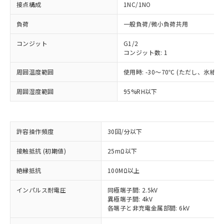
接点構成
1NC/1NO
負荷
一般負荷/微小負荷共用
コンジット
G1/2
コンジット数: 1
周囲温度範囲
使用時: -30～70℃ (ただし、氷結
周囲湿度範囲
95%RH以下
許容操作頻度
30回/分以下
接触抵抗 (初期値)
25mΩ以下
※1 対応状況
絶縁抵抗
100MΩ以上
対応済み：EU RoHS指令（10物質）の
非含有に対応した製品が提供可能な商品で
インパルス耐電圧
同極端子間: 2.5kV
す。
異極端子間: 4kV
各端子と非充電金属部間: 6kV
対応予定：EU RoHS指令（10物質）の非含
ご利用条件
有に対応した製品に切り替える予定のある