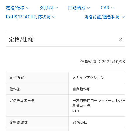
定格/仕様
外形図
回路構成
CAD
RoHS/REACH対応状況
規格認証/適合状況
定格/仕様
情報更新：2025/10/23
動作方式
スナップアクション
動作形
垂直動作形
アクチュエータ
一方向動作ローラ・アームレバー形 φ
樹脂ローラ
R19
定格周波数
50/60Hz