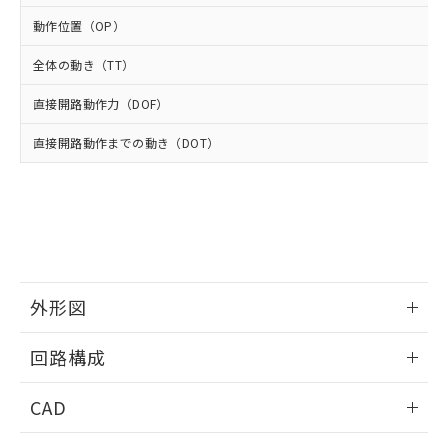
適用除外項目は除く。
ル、化学兵器、生物兵器またはその他
－
在庫なし(最新の在庫状況につ
オムロン制御機器販売店や当社販売拠
フタル酸エステル類の４物質については閾値を超える意
動作位置（OP）
武器並びにこれらの製造装置等に一切
いては、お客様のお取引先、ま
図的な使用がないことを確認しています。
点は「
販売ネットワーク
」をご確認
※2 環境保護使用期限
使用いたしません。
たはお客様担当のオムロン制御
ください。
全体の動き（TT）
当社は、貴社製品を第三者に販売する
機器販売店・当社販売員にご確
在庫状況および標準価格結果を当社の
※2 対応予定月
「ｅ」：有害物質（10物質）のすべてが基
場合は、上記1、2および3の内容を当
認ください)
事前の承諾なく第三者に漏洩または開
直接開路動作力（DOF）
準値以下であることを示します。
該第三者に通知します。また当社は、
示しないようお願いします。
部品在庫の切り替え状況などにより、予定
「10」：通常の使用状況下において有害物
販売先および販売に係わる関係者が違
マイパーツ機能（部品リスト作成サー
直接開路動作までの動き（DOT）
空
受注生産機種、また在庫状況の
月が前後することがあります。
質が外部に漏えいし、環境に深刻な影響を
法に輸出するおそれがある場合は、取
ビス）をご利用いただくには、I-Web
白
情報を公開していない機種
及ぼさない年数を意味します。
り引きをいたしません。
メンバーズにご登録されている必要が
「－」：未確認です。当社販売部門へお問
あります。
い合わせください。
お客様が当ウェブサイト上で当社にご
※3 非含有証明書ダウンロード
登録された部品リストについて、当社
および当社の共同利用者が、当社の製
下記の非含有証明書をダウンロードするこ
品・サービスに関するお客様との取
とができます。
外形図
合意する
キャンセル
引・商談に必要な範囲で利用すること
をご了承ください。
EU RoHS指令（10物質）の非含有証明書
情報更新：2025/10/23
※当社の共同利用者とは、
"個人情報
回路構成
51物質の非含有証明書（当社基準）
の共同利用に関して"
の「1.共同利
※本証明書は発行日時点で非含有を証明す
用者の範囲」に記載されている法人を
情報更新：2025/10/23
CAD
るもので、過去に遡って非含有を証明する
指します。
ものではありません。
ログイン/会員登録いただくと、CADデータをダウンロー