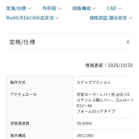
定格/仕様
外形図
回路構成
CAD
RoHS/REACH対応状況
規格認証/適合状況
定格/仕様
情報更新：2025/10/23
動作方式
スナップアクション
アクチュエータ
可変ローラ・レバー形 φ50×8
ステンレス鋼レバー、ゴムローラ
R32～66
フォームロックタイプ
定格周波数
50/60Hz
接点構成
1NC/1NO