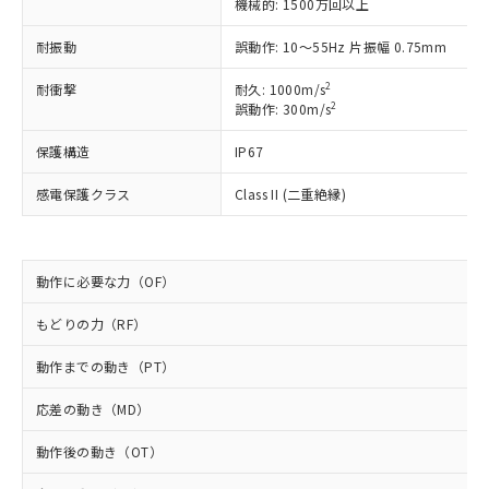
対応予定なし：EU RoHS指令（10物質）の
機械的: 1500万回以上
以下の条件をお読みいただき、同意のうえ
非含有に非対応の商品で、対応品を出す予
ご利用ください。
耐振動
誤動作: 10～55Hz 片振幅 0.75mm
定はありません。
調査・確認中：EU RoHS指令（10物質）の
本サービスは、当社制御機器事業取扱
2
耐衝撃
※1 中国RoHS○×表
耐久: 1000m/s
非含有の対応状況を調査中または確認中の
商品の当社在庫状況および標準価格
2
誤動作: 300m/s
商品です。
(税抜)を提供させていただくもので
「○」：最大均質材料含有率が中国RoHSの
非該当品：ライセンス料など無形物で、有
す。
保護構造
IP67
基準値以下であることを示します。
害物質有無と関係のない商品です。
当社制御機器事業取扱商品の中には、
「×」：最大均質材料含有率が中国RoHSの
仕入先様の事情により、非含有部品として
感電保護クラス
Class II (二重絶縁)
本サービスの対象外となる商品もある
基準値を超えていることを示します。
いたものが、含有品と判明した場合などや
当社は、これら貴社製品のうち、外国
ことをご了承ください。
「－」：未確認です。当社販売部門へお問
むを得ず変更することがあります。
為替および外国貿易法に定める商品
在庫状況および標準価格照会結果は、
い合わせください。
（以下｢規制貨物等」という）を輸出
記載している更新日時点での社内デー
*EU RoHS指令（10物質）：
動作に必要な力（OF）
または国外への提供する場合は、日本
記
タに基づき作成されるものであり、閲
説明
鉛(Pb) 1000ppm以下、 水銀(Hg) 1000ppm以下、 カド
*中国RoHS10物質の基準値 (GB/T26572)：
国政府の輸出許可(または役務取引許
号
覧された時点での実際の在庫および標
ミウム(Cd) 100ppm以下、
Pb(鉛) :1000ppm、 Hg(水銀) : 1000ppm、 Cd(カドミウ
もどりの力（RF）
可)を取得するなどの必要な手続きを
六価クロム(Cr(Ⅵ)) 1000ppm以下、ポリ臭化ビフェニル
ム) : 100ppm、
準価格とは異なる場合があることをご
類(PBB) 1000ppm以下、ポリ臭化ジフェニルエーテル類
Cr(Ⅵ)(六価クロム) : 1000ppm、 PBBs(ポリ臭化ビフェ
とります。
了承ください。
(PBDE) 1000ppm以下、フタル酸ビス(2-エチルヘキシ
○
一定数以上の在庫あり
ニル類) : 1000ppm、 PBDEs(ポリ臭化ジフェニルエーテ
動作までの動き（PT）
当社は規制貨物を破棄する場合は、完
ル) (DEHP)(別名：DOP) 1000ppm以下、フタル酸ブチ
正式な納期状況および標準価格はお客
ル類) : 1000ppm、
ルベンジル（BBP） 1000ppm以下、フタル酸ジブチル
全に破砕するなど、違法に輸出されな
DBP(フタル酸ジブチル) : 1000ppm、 DIBP(フタル酸ジ
様のお取引先、またはお客様担当のオ
応差の動き（MD）
（DBP） 1000ppm以下、フタル酸ジイソブチル
イソブチル) : 1000ppm、 BBP(フタル酸ブチルベンジ
△
一定数には満たないが在庫あり
いよう必要な手段を講じます。
ムロン制御機器販売店・当社販売員に
(DIBP) 1000ppm以下
ル) : 1000ppm、
当社は貴社製品を、核兵器、ミサイ
但し、RoHS指令で産業用監視および制御機器に対する
DEHP(フタル酸ビス(2-エチルヘキシル)) : 1000ppm
ご相談ください。
動作後の動き（OT）
適用除外項目は除く。
ル、化学兵器、生物兵器またはその他
－
在庫なし(最新の在庫状況につ
オムロン制御機器販売店や当社販売拠
フタル酸エステル類の４物質については閾値を超える意