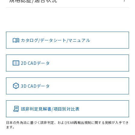
荷製品に未対応品が混在することから備考
ログイン/会員登録
EU RoHS
注意事項・凡例
欄に対応日を記載しておりました。
UL認証
CSA認証
CEマーキング
既に当社にて対応品への在庫切替を完了
していることから、特段のことがない限
Yes
Yes
Yes
対応状況
対応予定月
り、2022年1月12日より割愛しておりま
※1
※2
ダウンロードデータをご利用いただく前に、以下を必ずお読
す。
みください。
カタログ/データシート/マニュアル
対応済み
ソフトウェアの使用条件
LR型式承認
DNV型式承認
BV型式承認
KR型式承
（イギリス
（ノルウェー
（フランス
（韓国
船舶規格）
船舶規格）
船舶規格）
船舶規格
中国 RoHS
注意事項・凡例
2D CADデータ
No
No
No
No
中国 RoHS表
※1 ※2
取りつけ穴加工図
3D CADデータ
この製品の規格認証/適合状況ページへ
Pb
Hg
Cd
Cr(VI)
その他の認証はこちらのページからご検索ください
該非判定見解書/項目別対比表
O
O
O
O
日本の外為法に基づく該非判定、およびEAR再輸出規制に関する見解が入手でき
ます。
"対応済み"や非含有の記載がされた商品であっても、流通