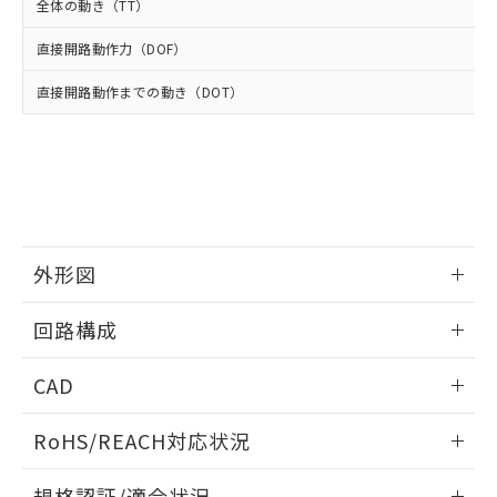
武器並びにこれらの製造装置等に一切
いては、お客様のお取引先、ま
図的な使用がないことを確認しています。
全体の動き（TT）
点は「
販売ネットワーク
」をご確認
※2 環境保護使用期限
使用いたしません。
たはお客様担当のオムロン制御
ください。
当社は、貴社製品を第三者に販売する
直接開路動作力（DOF）
機器販売店・当社販売員にご確
在庫状況および標準価格結果を当社の
※2 対応予定月
「ｅ」：有害物質（10物質）のすべてが基
場合は、上記1、2および3の内容を当
認ください)
事前の承諾なく第三者に漏洩または開
準値以下であることを示します。
直接開路動作までの動き（DOT）
該第三者に通知します。また当社は、
示しないようお願いします。
部品在庫の切り替え状況などにより、予定
「10」：通常の使用状況下において有害物
販売先および販売に係わる関係者が違
マイパーツ機能（部品リスト作成サー
空
受注生産機種、また在庫状況の
月が前後することがあります。
質が外部に漏えいし、環境に深刻な影響を
法に輸出するおそれがある場合は、取
ビス）をご利用いただくには、I-Web
白
情報を公開していない機種
及ぼさない年数を意味します。
り引きをいたしません。
メンバーズにご登録されている必要が
「－」：未確認です。当社販売部門へお問
あります。
い合わせください。
お客様が当ウェブサイト上で当社にご
※3 非含有証明書ダウンロード
登録された部品リストについて、当社
および当社の共同利用者が、当社の製
外形図
下記の非含有証明書をダウンロードするこ
品・サービスに関するお客様との取
とができます。
合意する
キャンセル
引・商談に必要な範囲で利用すること
情報更新：2025/10/23
回路構成
をご了承ください。
EU RoHS指令（10物質）の非含有証明書
※当社の共同利用者とは、
"個人情報
情報更新：2025/10/23
51物質の非含有証明書（当社基準）
の共同利用に関して"
の「1.共同利
CAD
※本証明書は発行日時点で非含有を証明す
用者の範囲」に記載されている法人を
るもので、過去に遡って非含有を証明する
ログイン/会員登録いただくと、CADデータをダウンロー
指します。
RoHS/REACH対応状況
ものではありません。
ドすることができます。
また、RoHS指令のフタル酸エステル類４
情報更新：2026/7/29
物質の対応では、対応完了までの期間は出
規格認証/適合状況