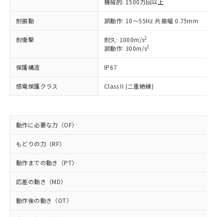
対応予定なし：EU RoHS指令（10物質）の
機械的: 1500万回以上
以下の条件をお読みいただき、同意のうえ
非含有に非対応の商品で、対応品を出す予
ご利用ください。
耐振動
誤動作: 10～55Hz 片振幅 0.75mm
定はありません。
調査・確認中：EU RoHS指令（10物質）の
本サービスは、当社制御機器事業取扱
2
耐衝撃
※1 中国RoHS○×表
耐久: 1000m/s
非含有の対応状況を調査中または確認中の
商品の当社在庫状況および標準価格
2
誤動作: 300m/s
商品です。
(税抜)を提供させていただくもので
「○」：最大均質材料含有率が中国RoHSの
非該当品：ライセンス料など無形物で、有
す。
保護構造
IP67
基準値以下であることを示します。
害物質有無と関係のない商品です。
当社制御機器事業取扱商品の中には、
「×」：最大均質材料含有率が中国RoHSの
仕入先様の事情により、非含有部品として
感電保護クラス
Class II (二重絶縁)
本サービスの対象外となる商品もある
基準値を超えていることを示します。
いたものが、含有品と判明した場合などや
当社は、これら貴社製品のうち、外国
ことをご了承ください。
「－」：未確認です。当社販売部門へお問
むを得ず変更することがあります。
為替および外国貿易法に定める商品
在庫状況および標準価格照会結果は、
い合わせください。
（以下｢規制貨物等」という）を輸出
記載している更新日時点での社内デー
*EU RoHS指令（10物質）：
動作に必要な力（OF）
または国外への提供する場合は、日本
記
タに基づき作成されるものであり、閲
説明
鉛(Pb) 1000ppm以下、 水銀(Hg) 1000ppm以下、 カド
*中国RoHS10物質の基準値 (GB/T26572)：
国政府の輸出許可(または役務取引許
号
覧された時点での実際の在庫および標
ミウム(Cd) 100ppm以下、
Pb(鉛) :1000ppm、 Hg(水銀) : 1000ppm、 Cd(カドミウ
もどりの力（RF）
可)を取得するなどの必要な手続きを
六価クロム(Cr(Ⅵ)) 1000ppm以下、ポリ臭化ビフェニル
ム) : 100ppm、
準価格とは異なる場合があることをご
類(PBB) 1000ppm以下、ポリ臭化ジフェニルエーテル類
Cr(Ⅵ)(六価クロム) : 1000ppm、 PBBs(ポリ臭化ビフェ
とります。
了承ください。
(PBDE) 1000ppm以下、フタル酸ビス(2-エチルヘキシ
○
一定数以上の在庫あり
ニル類) : 1000ppm、 PBDEs(ポリ臭化ジフェニルエーテ
動作までの動き（PT）
当社は規制貨物を破棄する場合は、完
ル) (DEHP)(別名：DOP) 1000ppm以下、フタル酸ブチ
正式な納期状況および標準価格はお客
ル類) : 1000ppm、
ルベンジル（BBP） 1000ppm以下、フタル酸ジブチル
全に破砕するなど、違法に輸出されな
DBP(フタル酸ジブチル) : 1000ppm、 DIBP(フタル酸ジ
様のお取引先、またはお客様担当のオ
応差の動き（MD）
（DBP） 1000ppm以下、フタル酸ジイソブチル
イソブチル) : 1000ppm、 BBP(フタル酸ブチルベンジ
△
一定数には満たないが在庫あり
いよう必要な手段を講じます。
ムロン制御機器販売店・当社販売員に
(DIBP) 1000ppm以下
ル) : 1000ppm、
当社は貴社製品を、核兵器、ミサイ
但し、RoHS指令で産業用監視および制御機器に対する
DEHP(フタル酸ビス(2-エチルヘキシル)) : 1000ppm
ご相談ください。
動作後の動き（OT）
適用除外項目は除く。
ル、化学兵器、生物兵器またはその他
－
在庫なし(最新の在庫状況につ
オムロン制御機器販売店や当社販売拠
フタル酸エステル類の４物質については閾値を超える意