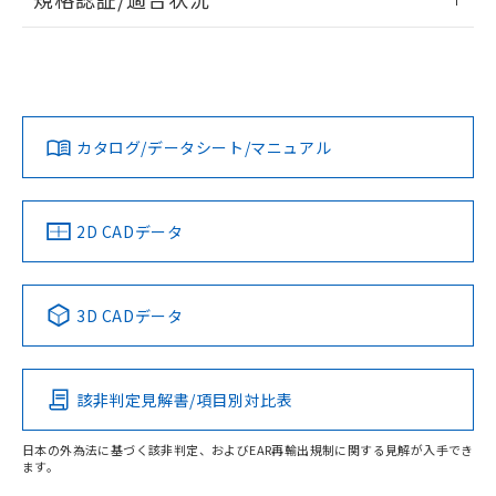
荷製品に未対応品が混在することから備考
ログイン/会員登録
EU RoHS
注意事項・凡例
欄に対応日を記載しておりました。
UL認証
CSA認証
CEマーキング
既に当社にて対応品への在庫切替を完了
していることから、特段のことがない限
Yes
Yes
Yes
対応状況
対応予定月
り、2022年1月12日より割愛しておりま
※1
※2
ダウンロードデータをご利用いただく前に、以下を必ずお読
す。
みください。
カタログ/データシート/マニュアル
対応済み
ソフトウェアの使用条件
LR型式承認
DNV型式承認
BV型式承認
KR型式承
（イギリス
（ノルウェー
（フランス
（韓国
船舶規格）
船舶規格）
船舶規格）
船舶規格
中国 RoHS
注意事項・凡例
2D CADデータ
取りつけ穴加工図
No
No
No
No
中国 RoHS表
※1 ※2
3D CADデータ
この製品の規格認証/適合状況ページへ
Pb
Hg
Cd
Cr(VI)
その他の認証はこちらのページからご検索ください
該非判定見解書/項目別対比表
O
O
O
O
日本の外為法に基づく該非判定、およびEAR再輸出規制に関する見解が入手でき
ます。
"対応済み"や非含有の記載がされた商品であっても、流通