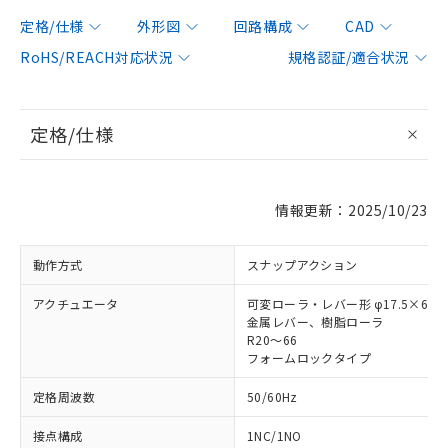
定格/仕様
外形図
回路構成
CAD
RoHS/REACH対応状況
規格認証/適合状況
定格/仕様
情報更新：2025/10/23
動作方式
スナップアクション
アクチュエータ
可変ローラ・レバー形 φ17.5×6.8
金属レバー、樹脂ローラ
R20～66
フォームロックタイプ
定格周波数
50/60Hz
接点構成
1NC/1NO