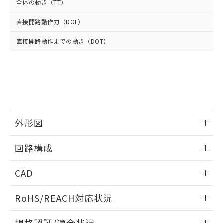
武器並びにこれらの製造装置等に一切
いては、お客様のお取引先、ま
図的な使用がないことを確認しています。
全体の動き（TT）
点は「
販売ネットワーク
」をご確認
※2 環境保護使用期限
使用いたしません。
たはお客様担当のオムロン制御
ください。
当社は、貴社製品を第三者に販売する
直接開路動作力（DOF）
機器販売店・当社販売員にご確
在庫状況および標準価格結果を当社の
※2 対応予定月
「ｅ」：有害物質（10物質）のすべてが基
場合は、上記1、2および3の内容を当
認ください)
事前の承諾なく第三者に漏洩または開
準値以下であることを示します。
直接開路動作までの動き（DOT）
該第三者に通知します。また当社は、
示しないようお願いします。
部品在庫の切り替え状況などにより、予定
「10」：通常の使用状況下において有害物
販売先および販売に係わる関係者が違
マイパーツ機能（部品リスト作成サー
空
受注生産機種、また在庫状況の
月が前後することがあります。
質が外部に漏えいし、環境に深刻な影響を
法に輸出するおそれがある場合は、取
ビス）をご利用いただくには、I-Web
白
情報を公開していない機種
及ぼさない年数を意味します。
り引きをいたしません。
メンバーズにご登録されている必要が
「－」：未確認です。当社販売部門へお問
あります。
い合わせください。
お客様が当ウェブサイト上で当社にご
※3 非含有証明書ダウンロード
登録された部品リストについて、当社
および当社の共同利用者が、当社の製
外形図
下記の非含有証明書をダウンロードするこ
品・サービスに関するお客様との取
とができます。
合意する
キャンセル
引・商談に必要な範囲で利用すること
情報更新：2025/10/23
回路構成
をご了承ください。
EU RoHS指令（10物質）の非含有証明書
※当社の共同利用者とは、
"個人情報
情報更新：2025/10/23
51物質の非含有証明書（当社基準）
の共同利用に関して"
の「1.共同利
CAD
※本証明書は発行日時点で非含有を証明す
用者の範囲」に記載されている法人を
るもので、過去に遡って非含有を証明する
ログイン/会員登録いただくと、CADデータをダウンロー
指します。
RoHS/REACH対応状況
ものではありません。
ドすることができます。
また、RoHS指令のフタル酸エステル類４
情報更新：2026/7/29
物質の対応では、対応完了までの期間は出
規格認証/適合状況