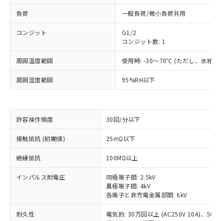
負荷
一般負荷/微小負荷共用
コンジット
G1/2
コンジット数: 1
周囲温度範囲
使用時: -30～70℃ (ただし、氷結
周囲湿度範囲
95%RH以下
許容操作頻度
30回/分以下
※1 対応状況
接触抵抗 (初期値)
25mΩ以下
絶縁抵抗
100MΩ以上
対応済み：EU RoHS指令（10物質）の
非含有に対応した製品が提供可能な商品で
インパルス耐電圧
同極端子間: 2.5kV
す。
異極端子間: 4kV
対応予定：EU RoHS指令（10物質）の非含
各端子と非充電金属部間: 6kV
ご利用条件
有に対応した製品に切り替える予定のある
商品です。
耐久性
電気的: 30万回以上 (AC250V 10A)、50万回