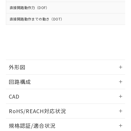
※2 環境保護使用期限
使用いたしません。
たはお客様担当のオムロン制御
ください。
直接開路動作力（DOF）
当社は、貴社製品を第三者に販売する
機器販売店・当社販売員にご確
在庫状況および標準価格結果を当社の
※2 対応予定月
「ｅ」：有害物質（10物質）のすべてが基
場合は、上記1、2および3の内容を当
認ください)
事前の承諾なく第三者に漏洩または開
直接開路動作までの動き（DOT）
準値以下であることを示します。
該第三者に通知します。また当社は、
示しないようお願いします。
部品在庫の切り替え状況などにより、予定
「10」：通常の使用状況下において有害物
販売先および販売に係わる関係者が違
マイパーツ機能（部品リスト作成サー
空
受注生産機種、また在庫状況の
月が前後することがあります。
質が外部に漏えいし、環境に深刻な影響を
法に輸出するおそれがある場合は、取
ビス）をご利用いただくには、I-Web
白
情報を公開していない機種
及ぼさない年数を意味します。
り引きをいたしません。
メンバーズにご登録されている必要が
「－」：未確認です。当社販売部門へお問
あります。
い合わせください。
お客様が当ウェブサイト上で当社にご
※3 非含有証明書ダウンロード
登録された部品リストについて、当社
外形図
および当社の共同利用者が、当社の製
下記の非含有証明書をダウンロードするこ
品・サービスに関するお客様との取
とができます。
情報更新：2025/10/23
合意する
キャンセル
引・商談に必要な範囲で利用すること
回路構成
をご了承ください。
EU RoHS指令（10物質）の非含有証明書
※当社の共同利用者とは、
"個人情報
情報更新：2025/10/23
51物質の非含有証明書（当社基準）
CAD
の共同利用に関して"
の「1.共同利
※本証明書は発行日時点で非含有を証明す
用者の範囲」に記載されている法人を
ログイン/会員登録いただくと、CADデータをダウンロー
るもので、過去に遡って非含有を証明する
指します。
RoHS/REACH対応状況
ドすることができます。
ものではありません。
また、RoHS指令のフタル酸エステル類４
情報更新：2026/7/29
規格認証/適合状況
物質の対応では、対応完了までの期間は出