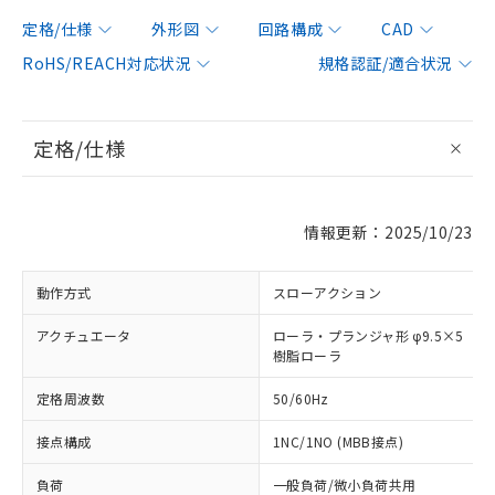
定格/仕様
外形図
回路構成
CAD
RoHS/REACH対応状況
規格認証/適合状況
定格/仕様
情報更新：2025/10/23
動作方式
スローアクション
アクチュエータ
ローラ・プランジャ形 φ9.5×5
樹脂ローラ
定格周波数
50/60Hz
接点構成
1NC/1NO (MBB接点)
負荷
一般負荷/微小負荷共用