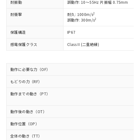
耐振動
誤動作: 10～55Hz 片振幅 0.75mm
以下の条件をお読みいただき、同意のうえ
非含有に非対応の商品で、対応品を出す予
ご利用ください。
定はありません。
2
耐衝撃
耐久: 1000m/s
調査・確認中：EU RoHS指令（10物質）の
2
誤動作: 300m/s
本サービスは、当社制御機器事業取扱
※1 中国RoHS○×表
非含有の対応状況を調査中または確認中の
商品の当社在庫状況および標準価格
商品です。
保護構造
IP67
(税抜)を提供させていただくもので
「○」：最大均質材料含有率が中国RoHSの
非該当品：ライセンス料など無形物で、有
す。
基準値以下であることを示します。
害物質有無と関係のない商品です。
感電保護クラス
Class II (二重絶縁)
当社制御機器事業取扱商品の中には、
「×」：最大均質材料含有率が中国RoHSの
仕入先様の事情により、非含有部品として
本サービスの対象外となる商品もある
基準値を超えていることを示します。
いたものが、含有品と判明した場合などや
当社は、これら貴社製品のうち、外国
ことをご了承ください。
「－」：未確認です。当社販売部門へお問
むを得ず変更することがあります。
為替および外国貿易法に定める商品
在庫状況および標準価格照会結果は、
い合わせください。
動作に必要な力（OF）
（以下｢規制貨物等」という）を輸出
記載している更新日時点での社内デー
*EU RoHS指令（10物質）：
または国外への提供する場合は、日本
記
タに基づき作成されるものであり、閲
説明
もどりの力（RF）
鉛(Pb) 1000ppm以下、 水銀(Hg) 1000ppm以下、 カド
*中国RoHS10物質の基準値 (GB/T26572)：
国政府の輸出許可(または役務取引許
号
覧された時点での実際の在庫および標
ミウム(Cd) 100ppm以下、
Pb(鉛) :1000ppm、 Hg(水銀) : 1000ppm、 Cd(カドミウ
可)を取得するなどの必要な手続きを
六価クロム(Cr(Ⅵ)) 1000ppm以下、ポリ臭化ビフェニル
ム) : 100ppm、
準価格とは異なる場合があることをご
動作までの動き（PT）
類(PBB) 1000ppm以下、ポリ臭化ジフェニルエーテル類
Cr(Ⅵ)(六価クロム) : 1000ppm、 PBBs(ポリ臭化ビフェ
とります。
了承ください。
(PBDE) 1000ppm以下、フタル酸ビス(2-エチルヘキシ
○
一定数以上の在庫あり
ニル類) : 1000ppm、 PBDEs(ポリ臭化ジフェニルエーテ
当社は規制貨物を破棄する場合は、完
ル) (DEHP)(別名：DOP) 1000ppm以下、フタル酸ブチ
正式な納期状況および標準価格はお客
ル類) : 1000ppm、
ルベンジル（BBP） 1000ppm以下、フタル酸ジブチル
全に破砕するなど、違法に輸出されな
DBP(フタル酸ジブチル) : 1000ppm、 DIBP(フタル酸ジ
動作後の動き（OT）
様のお取引先、またはお客様担当のオ
（DBP） 1000ppm以下、フタル酸ジイソブチル
イソブチル) : 1000ppm、 BBP(フタル酸ブチルベンジ
△
一定数には満たないが在庫あり
いよう必要な手段を講じます。
ムロン制御機器販売店・当社販売員に
(DIBP) 1000ppm以下
ル) : 1000ppm、
動作位置（OP）
当社は貴社製品を、核兵器、ミサイ
但し、RoHS指令で産業用監視および制御機器に対する
DEHP(フタル酸ビス(2-エチルヘキシル)) : 1000ppm
ご相談ください。
適用除外項目は除く。
ル、化学兵器、生物兵器またはその他
－
在庫なし(最新の在庫状況につ
オムロン制御機器販売店や当社販売拠
フタル酸エステル類の４物質については閾値を超える意
全体の動き（TT）
武器並びにこれらの製造装置等に一切
いては、お客様のお取引先、ま
図的な使用がないことを確認しています。
点は「
販売ネットワーク
」をご確認