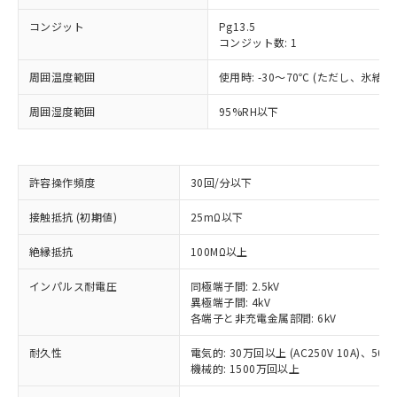
コンジット
Pg13.5
コンジット数: 1
周囲温度範囲
使用時: -30～70℃ (ただし、氷結
周囲湿度範囲
95%RH以下
許容操作頻度
30回/分以下
接触抵抗 (初期値)
25mΩ以下
※1 対応状況
絶縁抵抗
100MΩ以上
対応済み：EU RoHS指令（10物質）の
インパルス耐電圧
同極端子間: 2.5kV
非含有に対応した製品が提供可能な商品で
異極端子間: 4kV
す。
各端子と非充電金属部間: 6kV
対応予定：EU RoHS指令（10物質）の非含
ご利用条件
耐久性
電気的: 30万回以上 (AC250V 10A)、50万回
有に対応した製品に切り替える予定のある
機械的: 1500万回以上
商品です。
対応予定なし：EU RoHS指令（10物質）の