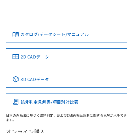
荷製品に未対応品が混在することから備考
ログイン/会員登録
EU RoHS
注意事項・凡例
欄に対応日を記載しておりました。
UL認証
CSA認証
CEマーキング
既に当社にて対応品への在庫切替を完了
していることから、特段のことがない限
Yes
Yes
Yes
対応状況
対応予定月
※1
※2
ダウンロードデータをご利用いただく前に、以下を必ずお読
り、2022年1月12日より割愛しておりま
みください。
す。
カタログ/データシート/マニュアル
対応済み
ソフトウェアの使用条件
LR型式承認
DNV型式承認
BV型式承認
KR型式承
（イギリス
（ノルウェー
（フランス
（韓国
船舶規格）
船舶規格）
船舶規格）
船舶規格
中国 RoHS
注意事項・凡例
2D CADデータ
取りつけ穴加工図
No
No
No
No
中国 RoHS表
※1 ※2
3D CADデータ
この製品の規格認証/適合状況ページへ
Pb
Hg
Cd
Cr(VI)
その他の認証はこちらのページからご検索ください
該非判定見解書/項目別対比表
O
O
O
O
日本の外為法に基づく該非判定、およびEAR再輸出規制に関する見解が入手でき
ます。
"対応済み"や非含有の記載がされた商品であっても、流通
在庫等で未対応品が混在する可能性があります。
オンライン購入