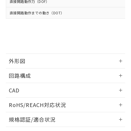
使用いたしません。
たはお客様担当のオムロン制御
直接開路動作力（DOF）
ください。
当社は、貴社製品を第三者に販売する
機器販売店・当社販売員にご確
在庫状況および標準価格結果を当社の
※2 対応予定月
「ｅ」：有害物質（10物質）のすべてが基
場合は、上記1、2および3の内容を当
直接開路動作までの動き（DOT）
認ください)
事前の承諾なく第三者に漏洩または開
準値以下であることを示します。
該第三者に通知します。また当社は、
示しないようお願いします。
部品在庫の切り替え状況などにより、予定
「10」：通常の使用状況下において有害物
販売先および販売に係わる関係者が違
マイパーツ機能（部品リスト作成サー
空
受注生産機種、また在庫状況の
月が前後することがあります。
質が外部に漏えいし、環境に深刻な影響を
法に輸出するおそれがある場合は、取
ビス）をご利用いただくには、I-Web
白
情報を公開していない機種
及ぼさない年数を意味します。
り引きをいたしません。
メンバーズにご登録されている必要が
「－」：未確認です。当社販売部門へお問
あります。
い合わせください。
お客様が当ウェブサイト上で当社にご
※3 非含有証明書ダウンロード
登録された部品リストについて、当社
外形図
および当社の共同利用者が、当社の製
下記の非含有証明書をダウンロードするこ
品・サービスに関するお客様との取
情報更新：2025/10/23
とができます。
回路構成
合意する
キャンセル
引・商談に必要な範囲で利用すること
をご了承ください。
EU RoHS指令（10物質）の非含有証明書
情報更新：2025/10/23
※当社の共同利用者とは、
"個人情報
CAD
51物質の非含有証明書（当社基準）
の共同利用に関して"
の「1.共同利
※本証明書は発行日時点で非含有を証明す
用者の範囲」に記載されている法人を
ログイン/会員登録いただくと、CADデータをダウンロー
RoHS/REACH対応状況
るもので、過去に遡って非含有を証明する
指します。
ドすることができます。
ものではありません。
情報更新：2026/7/29
また、RoHS指令のフタル酸エステル類４
規格認証/適合状況
物質の対応では、対応完了までの期間は出
ログイン/会員登録
EU RoHS
注意事項・凡例
荷製品に未対応品が混在することから備考