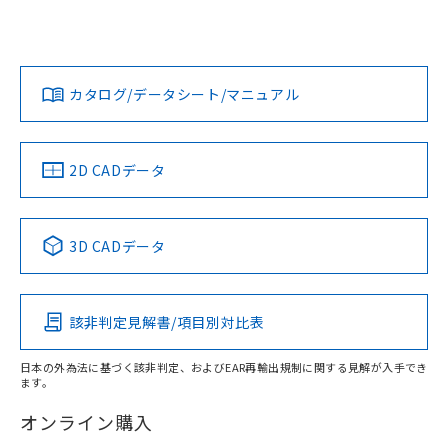
UL認証
CSA認証
CEマーキング
欄に対応日を記載しておりました。
既に当社にて対応品への在庫切替を完了
Yes
Yes
Yes
していることから、特段のことがない限
対応状況
対応予定月
※1
※2
ダウンロードデータをご利用いただく前に、以下を必ずお読
り、2022年1月12日より割愛しておりま
みください。
カタログ/データシート/マニュアル
す。
対応済み
ソフトウェアの使用条件
LR型式承認
DNV型式承認
BV型式承認
KR型式承
（イギリス
（ノルウェー
（フランス
（韓国
船舶規格）
船舶規格）
船舶規格）
船舶規格
中国 RoHS
注意事項・凡例
2D CADデータ
取りつけ穴加工図
No
No
No
No
中国 RoHS表
※1 ※2
3D CADデータ
この製品の規格認証/適合状況ページへ
Pb
Hg
Cd
Cr(VI)
その他の認証はこちらのページからご検索ください
該非判定見解書/項目別対比表
O
O
O
O
日本の外為法に基づく該非判定、およびEAR再輸出規制に関する見解が入手でき
ます。
"対応済み"や非含有の記載がされた商品であっても、流通
在庫等で未対応品が混在する可能性があります。
オンライン購入
非含有品が必要な際は、弊社営業部門もしくは販売店へお