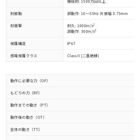
非含有に非対応の商品で、対応品を出す予
機械的: 1500万回以上
ご利用ください。
定はありません。
耐振動
誤動作: 10～55Hz 片振幅 0.75mm
調査・確認中：EU RoHS指令（10物質）の
本サービスは、当社制御機器事業取扱
※1 中国RoHS○×表
非含有の対応状況を調査中または確認中の
商品の当社在庫状況および標準価格
2
耐衝撃
耐久: 1000m/s
商品です。
(税抜)を提供させていただくもので
2
誤動作: 300m/s
「○」：最大均質材料含有率が中国RoHSの
非該当品：ライセンス料など無形物で、有
す。
基準値以下であることを示します。
害物質有無と関係のない商品です。
保護構造
IP67
当社制御機器事業取扱商品の中には、
「×」：最大均質材料含有率が中国RoHSの
仕入先様の事情により、非含有部品として
本サービスの対象外となる商品もある
基準値を超えていることを示します。
いたものが、含有品と判明した場合などや
当社は、これら貴社製品のうち、外国
感電保護クラス
Class II (二重絶縁)
ことをご了承ください。
「－」：未確認です。当社販売部門へお問
むを得ず変更することがあります。
為替および外国貿易法に定める商品
在庫状況および標準価格照会結果は、
い合わせください。
（以下｢規制貨物等」という）を輸出
記載している更新日時点での社内デー
*EU RoHS指令（10物質）：
または国外への提供する場合は、日本
記
タに基づき作成されるものであり、閲
説明
鉛(Pb) 1000ppm以下、 水銀(Hg) 1000ppm以下、 カド
*中国RoHS10物質の基準値 (GB/T26572)：
動作に必要な力（OF）
国政府の輸出許可(または役務取引許
号
覧された時点での実際の在庫および標
ミウム(Cd) 100ppm以下、
Pb(鉛) :1000ppm、 Hg(水銀) : 1000ppm、 Cd(カドミウ
可)を取得するなどの必要な手続きを
六価クロム(Cr(Ⅵ)) 1000ppm以下、ポリ臭化ビフェニル
ム) : 100ppm、
準価格とは異なる場合があることをご
類(PBB) 1000ppm以下、ポリ臭化ジフェニルエーテル類
もどりの力（RF）
Cr(Ⅵ)(六価クロム) : 1000ppm、 PBBs(ポリ臭化ビフェ
とります。
了承ください。
(PBDE) 1000ppm以下、フタル酸ビス(2-エチルヘキシ
○
一定数以上の在庫あり
ニル類) : 1000ppm、 PBDEs(ポリ臭化ジフェニルエーテ
当社は規制貨物を破棄する場合は、完
ル) (DEHP)(別名：DOP) 1000ppm以下、フタル酸ブチ
正式な納期状況および標準価格はお客
ル類) : 1000ppm、
動作までの動き（PT）
ルベンジル（BBP） 1000ppm以下、フタル酸ジブチル
全に破砕するなど、違法に輸出されな
DBP(フタル酸ジブチル) : 1000ppm、 DIBP(フタル酸ジ
様のお取引先、またはお客様担当のオ
（DBP） 1000ppm以下、フタル酸ジイソブチル
イソブチル) : 1000ppm、 BBP(フタル酸ブチルベンジ
△
一定数には満たないが在庫あり
いよう必要な手段を講じます。
ムロン制御機器販売店・当社販売員に
(DIBP) 1000ppm以下
ル) : 1000ppm、
動作後の動き（OT）
当社は貴社製品を、核兵器、ミサイ
但し、RoHS指令で産業用監視および制御機器に対する
DEHP(フタル酸ビス(2-エチルヘキシル)) : 1000ppm
ご相談ください。
適用除外項目は除く。
ル、化学兵器、生物兵器またはその他
－
在庫なし(最新の在庫状況につ
オムロン制御機器販売店や当社販売拠
全体の動き（TT）
フタル酸エステル類の４物質については閾値を超える意
武器並びにこれらの製造装置等に一切
いては、お客様のお取引先、ま
図的な使用がないことを確認しています。
点は「
販売ネットワーク
」をご確認
※2 環境保護使用期限