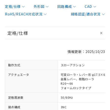
定格/仕様
外形図
回路構成
CAD
RoHS/REACH対応状況
規格認証/適合状況
定格/仕様
情報更新：2025/10/23
動作方式
スローアクション
アクチュエータ
可変ローラ・レバー形 φ17.5×6.8
金属レバー、樹脂ローラ
R20～66
フォームロックタイプ
定格周波数
50/60Hz
接点構成
3NC