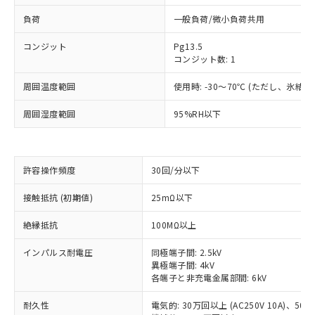
負荷
一般負荷/微小負荷共用
コンジット
Pg13.5
コンジット数: 1
周囲温度範囲
使用時: -30～70℃ (ただし、氷結
周囲湿度範囲
95%RH以下
許容操作頻度
30回/分以下
※1 対応状況
接触抵抗 (初期値)
25mΩ以下
対応済み：EU RoHS指令（10物質）の
絶縁抵抗
100MΩ以上
非含有に対応した製品が提供可能な商品で
す。
インパルス耐電圧
同極端子間: 2.5kV
対応予定：EU RoHS指令（10物質）の非含
異極端子間: 4kV
ご利用条件
有に対応した製品に切り替える予定のある
各端子と非充電金属部間: 6kV
商品です。
対応予定なし：EU RoHS指令（10物質）の
耐久性
電気的: 30万回以上 (AC250V 10A)、50万回
以下の条件をお読みいただき、同意のうえ