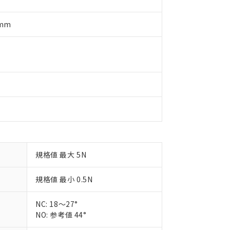
ご相談ください。
は満たないが在庫あり
製品を第三者に販売する場合は、上記1、2および3の内容を当該第
機器販売店や当社販売拠点は「
販売ネットワーク
」をご確認くだ
販売先および販売に係わる関係者が違法に輸出するおそれがある場
用期限
5mm
び標準価格結果を当社の事前の承諾なく第三者に漏洩または開示し
え状況などにより、予定月が前後することがあります。
(最新の在庫状況については、お客様のお取引先、またはお客様担当
（10物質）のすべてが基準値以下であることを示します。
店・当社販売員にご確認ください)
能（部品リスト作成サービス）をご利用いただくには、I-Webメン
使用状況下において有害物質が外部に漏えいし、環境に深刻な影響を
あります。
機種、また在庫状況の情報を公開していない機種
ェブサイト上で当社にご登録された部品リストについて、当社およ
書ダウンロード
す。当社販売部門へお問い合わせください。
品・サービスに関するお客様との取引・商談に必要な範囲で利用す
合意する
キャンセル
書をダウンロードすることができます。
利用者とは、
"個人情報の共同利用に関して"
の「1.共同利用者の
します。
10物質）の非含有証明書
明書（当社基準）
日時点で非含有を証明するもので、過去に遡って非含有を証明するも
令のフタル酸エステル類４物質の対応では、対応完了までの期間は出
規格値 最大 5N
備考欄に対応日を記載しておりました。
品への在庫切替を完了していることから、特段のことがない限り、20
す。
規格値 最小 0.5N
NC: 18～27°
NO: 参考値 44°