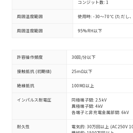
コンジット数: 1
周囲温度範囲
使用時: -30～70℃ (た
※1 対応状況
周囲湿度範囲
95%RH以下
対応済み：EU
対応予定：EU R
対応予定なし：EU
許容操作頻度
30回/分以下
調査・確認中：EU
ご利用条件
非該当品：ライセ
※1 中国RoHS
接触抵抗 (初期値)
25mΩ以下
仕入先様の事情に
があります。
以下の条件をお読
「○」：最大均質
絶縁抵抗
100MΩ以上
「×」：最大均質
本サービスは
当社は、これ
*EU RoHS指令（10物
「－」：未確認で
鉛(Pb) 1000ppm以下、
くものです。
う）を輸出ま
インパルス耐電圧
同極端子間: 2.5kV
記
説明
六価クロム(Cr(Ⅵ)) 1
当社制御機器
などの必要な
異極端子間: 4kV
フタル酸ビス(2-エチルヘ
号
*中国RoHS10物質の基準値 
ル（DBP） 1000ppm
在庫状況およ
当社は規制貨
各端子と非充電金属部間: 6kV
Pb(鉛) :1000ppm、 Hg
但し、RoHS指令で産
のであり、閲
ます。
Cr(Ⅵ)(六価クロム) : 
フタル酸エステル類の４
○
一定数以
DBP(フタル酸ジブチル) :
い。
当社は貴社製
耐久性
電気的: 30万回以上 (AC250V 1
DEHP(フタル酸ビス(2-エ
正式な納期状
置等に一切使
機械的: 1500万回以上