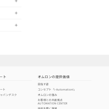
2026/7/29
ート
オムロンの提供価値
目指す姿
ポート
コンセプト「i-Automation!」
ジャパンデスク
オムロンの強み
お客様との共創拠点
AUTOMATION CENTER
DIBP
BBP
DEHP
環境保護
技術を磨く現場