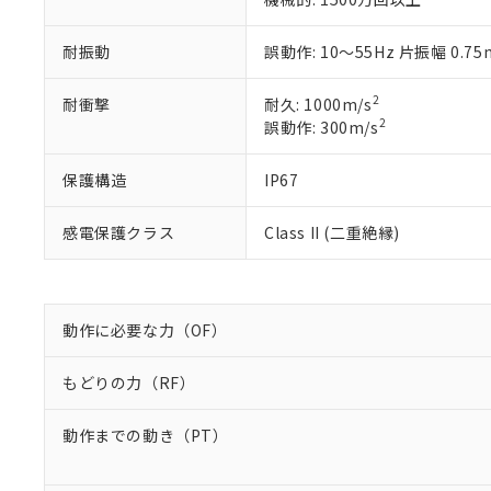
当社販売員に
※2 対応予定月
△
一定数に
当社は、貴社
オムロン制御
また当社は、
※2 環境保護使
耐振動
誤動作: 10～55Hz 片振幅 0.7
在庫状況およ
部品在庫の切り替
たしません。
－
在庫なし
す。
「ｅ」：有害物質
機器販売
マイパーツ機
2
耐衝撃
耐久: 1000m/s
「10」：通常の
ている必要が
2
誤動作: 300m/s
味します。
空
受注生産
お客様が当ウ
※3 非含有証明
「－」：未確認で
白
が、当社の製
保護構造
IP67
さい。
下記の非含有証明
※当社の共同
感電保護クラス
Class II (二重絶縁)
いる法人を指
EU RoHS指令（
51物質の非含有証
※本証明書は発行
また、RoHS指
動作に必要な力（OF）
混在することから
既に当社にて対応
り割愛しておりま
もどりの力（RF）
動作までの動き（PT）