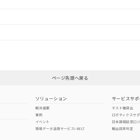
ードすることができます。
情報更新：
ログイン/会員登録
CCC認証
電波法
みください。
Yes
N/A
非含有証明書
※3
ページ先頭へ戻る
ダウンロードはこちら
型式承認
NK型式承認
ABS型式承認
韓国
（日本
（アメリカ
ソリューション
サービスサポ
舶規格）
船舶規格）
船舶規格）
解決提案
テスト機貸出
事例
ロボティクスサ
No
No
イベント
日本語相談窓口
現場データ活用サービスi-BELT
輸出該非判定
I)
PBBs
PBDEs
DBP