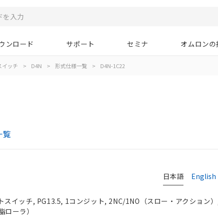
ウンロード
サポート
セミナ
オムロンの
スイッチ
>
D4N
>
形式仕様一覧
>
D4N-1C22
一覧
日本語
English
イッチ, PG13.5, 1コンジット, 2NC/1NO（スロー・アクション）
脂ローラ）