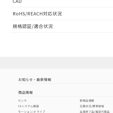
CAD
ログイン/会員登録いただくと、CADデータをダウンロ
RoHS/REACH対応状況
規格認証/適合状況
EU RoHS
注意事項・凡例
UL認証
CSA認証
CEマーキング
ダウンロードデータをご利用いただく前に、以下を必ずお読
Yes
Yes
Yes
対応状況
対応予定月
※1
※2
ソフトウェアの使用条件
対応済み
LR型式承認
DNV型式承認
BV型式承認
KR
（イギリス
（ノルウェー
（フランス
（
お知らせ・最新情報
中国 RoHS
注意事項・凡例
船舶規格）
船舶規格）
船舶規格）
船
商品情報
No
No
No
No
中国 RoHS表
取りつけ穴加工図
※1 ※2
センサ
新商品情報
FAシステム機器
在庫状況/標準価格
Pb
Hg
Cd
Cr(V
モーション/ドライブ
生産終了品/推奨代替品