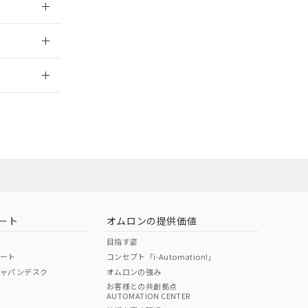
2026/7/29
ート
オムロンの提供価値
目指す姿
ポート
コンセプト「i-Automation!」
ジャパンデスク
オムロンの強み
お客様との共創拠点
AUTOMATION CENTER