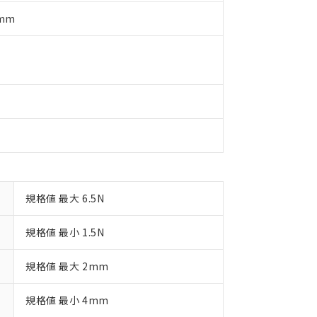
ご相談ください。
は満たないが在庫あり
製品を第三者に販売する場合は、上記1、2および3の内容を当該第
5mm
機器販売店や当社販売拠点は「
販売ネットワーク
」をご確認くだ
販売先および販売に係わる関係者が違法に輸出するおそれがある場
用期限
び標準価格結果を当社の事前の承諾なく第三者に漏洩または開示し
え状況などにより、予定月が前後することがあります。
(最新の在庫状況については、お客様のお取引先、またはお客様担当
（10物質）のすべてが基準値以下であることを示します。
店・当社販売員にご確認ください)
能（部品リスト作成サービス）をご利用いただくには、I-Webメン
使用状況下において有害物質が外部に漏えいし、環境に深刻な影響を
あります。
機種、また在庫状況の情報を公開していない機種
ェブサイト上で当社にご登録された部品リストについて、当社およ
書ダウンロード
す。当社販売部門へお問い合わせください。
品・サービスに関するお客様との取引・商談に必要な範囲で利用す
合意する
キャンセル
書をダウンロードすることができます。
利用者とは、
"個人情報の共同利用に関して"
の「1.共同利用者の
します。
10物質）の非含有証明書
明書（当社基準）
日時点で非含有を証明するもので、過去に遡って非含有を証明するも
規格値 最大 6.5N
令のフタル酸エステル類４物質の対応では、対応完了までの期間は出
備考欄に対応日を記載しておりました。
規格値 最小 1.5N
品への在庫切替を完了していることから、特段のことがない限り、20
す。
規格値 最大 2mm
規格値 最小 4mm