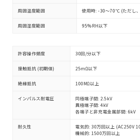
周囲温度範囲
使用時: -30～70℃ (た
周囲湿度範囲
95%RH以下
※1 対応状況
対応済み：EU
対応予定：EU R
許容操作頻度
30回/分以下
対応予定なし：EU
調査・確認中：EU
ご利用条件
接触抵抗 (初期値)
25mΩ以下
非該当品：ライセ
※1 中国RoHS
仕入先様の事情に
絶縁抵抗
100MΩ以上
があります。
以下の条件をお読
「○」：最大均質
「×」：最大均質
本サービスは
当社は、これ
インパルス耐電圧
同極端子間: 2.5kV
*EU RoHS指令（10物
「－」：未確認で
鉛(Pb) 1000ppm以下、
くものです。
う）を輸出ま
異極端子間: 4kV
記
説明
六価クロム(Cr(Ⅵ)) 1
当社制御機器
などの必要な
各端子と非充電金属部間: 6kV
フタル酸ビス(2-エチルヘ
号
*中国RoHS10物質の基準値 
ル（DBP） 1000ppm
在庫状況およ
当社は規制貨
Pb(鉛) :1000ppm、 Hg
但し、RoHS指令で産
のであり、閲
ます。
Cr(Ⅵ)(六価クロム) : 
耐久性
電気的: 30万回以上 (AC250V 1
フタル酸エステル類の４
○
一定数以
DBP(フタル酸ジブチル) :
い。
当社は貴社製
機械的: 1500万回以上
DEHP(フタル酸ビス(2-エ
正式な納期状
置等に一切使