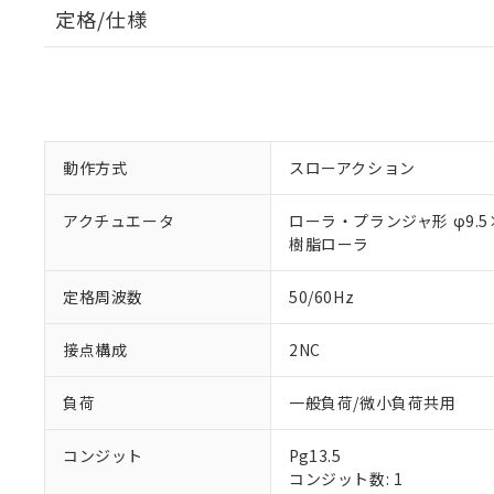
定格/仕様
動作方式
スローアクション
アクチュエータ
ローラ・プランジャ形 φ9.5
樹脂ローラ
定格周波数
50/60Hz
接点構成
2NC
負荷
一般負荷/微小負荷共用
コンジット
Pg13.5
コンジット数: 1