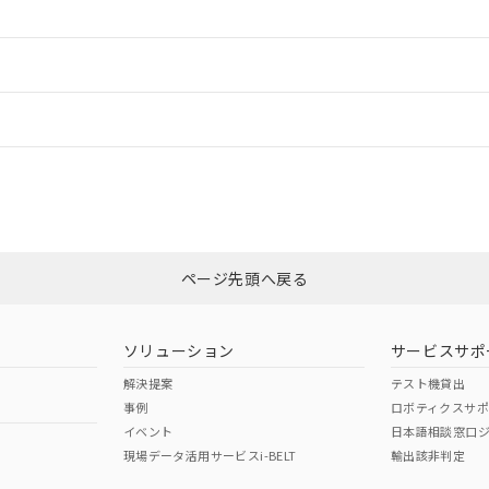
ードすることができます。
情報更新：
ログイン/会員登録
CCC認証
電波法
みください。
Yes
N/A
非含有証明書
※3
ページ先頭へ戻る
ダウンロードはこちら
型式承認
NK型式承認
ABS型式承認
韓国
（日本
（アメリカ
ソリューション
サービスサポ
舶規格）
船舶規格）
船舶規格）
解決提案
テスト機貸出
事例
ロボティクスサ
No
No
イベント
日本語相談窓口
現場データ活用サービスi-BELT
輸出該非判定