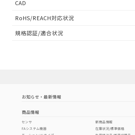
CAD
ログイン/会員登録いただくと、CADデータをダウンロ
RoHS/REACH対応状況
規格認証/適合状況
EU RoHS
注意事項・凡例
UL認証
CSA認証
CEマーキング
ダウンロードデータをご利用いただく前に、以下を必ずお読
Yes
Yes
Yes
対応状況
対応予定月
※1
※2
ソフトウェアの使用条件
対応済み
LR型式承認
DNV型式承認
BV型式承認
KR
（イギリス
（ノルウェー
（フランス
（
お知らせ・最新情報
中国 RoHS
注意事項・凡例
船舶規格）
船舶規格）
船舶規格）
船
商品情報
No
No
No
No
中国 RoHS表
※1 ※2
センサ
新商品情報
FAシステム機器
在庫状況/標準価格
取りつけ穴加工図