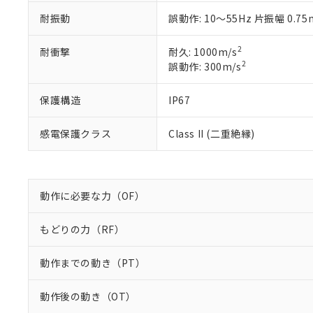
当社販売員に
※2 対応予定月
△
一定数に
当社は、貴社
耐振動
誤動作: 10～55Hz 片振幅 0.7
オムロン制御
また当社は、
※2 環境保護使
在庫状況およ
部品在庫の切り替
たしません。
－
在庫なし
2
耐衝撃
耐久: 1000m/s
す。
「ｅ」：有害物質
機器販売
2
誤動作: 300m/s
マイパーツ機
「10」：通常の
ている必要が
味します。
空
受注生産
お客様が当ウ
※3 非含有証明
保護構造
IP67
「－」：未確認で
白
が、当社の製
さい。
下記の非含有証明
感電保護クラス
Class II (二重絶縁)
※当社の共同
いる法人を指
EU RoHS指令（
51物質の非含有証
※本証明書は発行
動作に必要な力（OF）
また、RoHS指
混在することから
もどりの力（RF）
既に当社にて対応
り割愛しておりま
動作までの動き（PT）
動作後の動き（OT）