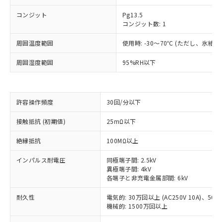
コンジット
Pg13.5
コンジット数: 1
周囲温度範囲
使用時: -30～70℃ (ただし、氷結
周囲湿度範囲
95%RH以下
許容操作頻度
30回/分以下
接触抵抗 (初期値)
25mΩ以下
※1 対応状況
絶縁抵抗
100MΩ以上
対応済み：EU RoHS指令（10物質）の
インパルス耐電圧
同極端子間: 2.5kV
非含有に対応した製品が提供可能な商品で
異極端子間: 4kV
す。
各端子と非充電金属部間: 6kV
対応予定：EU RoHS指令（10物質）の非含
ご利用条件
有に対応した製品に切り替える予定のある
耐久性
電気的: 30万回以上 (AC250V 10A)、50万回
商品です。
機械的: 1500万回以上
対応予定なし：EU RoHS指令（10物質）の