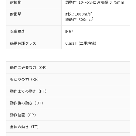
以下の条件をお読みいただき、同意のうえ
非含有に非対応の商品で、対応品を出す予
耐振動
誤動作: 10～55Hz 片振幅 0.75mm
ご利用ください。
定はありません。
2
耐衝撃
耐久: 1000m/s
調査・確認中：EU RoHS指令（10物質）の
本サービスは、当社制御機器事業取扱
2
※1 中国RoHS○×表
誤動作: 300m/s
非含有の対応状況を調査中または確認中の
商品の当社在庫状況および標準価格
商品です。
(税抜)を提供させていただくもので
保護構造
IP67
「○」：最大均質材料含有率が中国RoHSの
非該当品：ライセンス料など無形物で、有
す。
基準値以下であることを示します。
害物質有無と関係のない商品です。
当社制御機器事業取扱商品の中には、
感電保護クラス
Class II (二重絶縁)
「×」：最大均質材料含有率が中国RoHSの
仕入先様の事情により、非含有部品として
本サービスの対象外となる商品もある
基準値を超えていることを示します。
いたものが、含有品と判明した場合などや
当社は、これら貴社製品のうち、外国
ことをご了承ください。
「－」：未確認です。当社販売部門へお問
むを得ず変更することがあります。
為替および外国貿易法に定める商品
在庫状況および標準価格照会結果は、
い合わせください。
（以下｢規制貨物等」という）を輸出
動作に必要な力（OF）
記載している更新日時点での社内デー
*EU RoHS指令（10物質）：
または国外への提供する場合は、日本
記
タに基づき作成されるものであり、閲
説明
鉛(Pb) 1000ppm以下、 水銀(Hg) 1000ppm以下、 カド
*中国RoHS10物質の基準値 (GB/T26572)：
もどりの力（RF）
国政府の輸出許可(または役務取引許
号
覧された時点での実際の在庫および標
ミウム(Cd) 100ppm以下、
Pb(鉛) :1000ppm、 Hg(水銀) : 1000ppm、 Cd(カドミウ
可)を取得するなどの必要な手続きを
六価クロム(Cr(Ⅵ)) 1000ppm以下、ポリ臭化ビフェニル
ム) : 100ppm、
準価格とは異なる場合があることをご
類(PBB) 1000ppm以下、ポリ臭化ジフェニルエーテル類
動作までの動き（PT）
Cr(Ⅵ)(六価クロム) : 1000ppm、 PBBs(ポリ臭化ビフェ
とります。
了承ください。
(PBDE) 1000ppm以下、フタル酸ビス(2-エチルヘキシ
○
一定数以上の在庫あり
ニル類) : 1000ppm、 PBDEs(ポリ臭化ジフェニルエーテ
当社は規制貨物を破棄する場合は、完
ル) (DEHP)(別名：DOP) 1000ppm以下、フタル酸ブチ
正式な納期状況および標準価格はお客
ル類) : 1000ppm、
動作後の動き（OT）
ルベンジル（BBP） 1000ppm以下、フタル酸ジブチル
全に破砕するなど、違法に輸出されな
DBP(フタル酸ジブチル) : 1000ppm、 DIBP(フタル酸ジ
様のお取引先、またはお客様担当のオ
（DBP） 1000ppm以下、フタル酸ジイソブチル
イソブチル) : 1000ppm、 BBP(フタル酸ブチルベンジ
△
一定数には満たないが在庫あり
いよう必要な手段を講じます。
ムロン制御機器販売店・当社販売員に
(DIBP) 1000ppm以下
ル) : 1000ppm、
動作位置（OP）
当社は貴社製品を、核兵器、ミサイ
但し、RoHS指令で産業用監視および制御機器に対する
DEHP(フタル酸ビス(2-エチルヘキシル)) : 1000ppm
ご相談ください。
適用除外項目は除く。
ル、化学兵器、生物兵器またはその他
－
在庫なし(最新の在庫状況につ
オムロン制御機器販売店や当社販売拠
全体の動き（TT）
フタル酸エステル類の４物質については閾値を超える意
武器並びにこれらの製造装置等に一切
いては、お客様のお取引先、ま
図的な使用がないことを確認しています。
点は「
販売ネットワーク
」をご確認