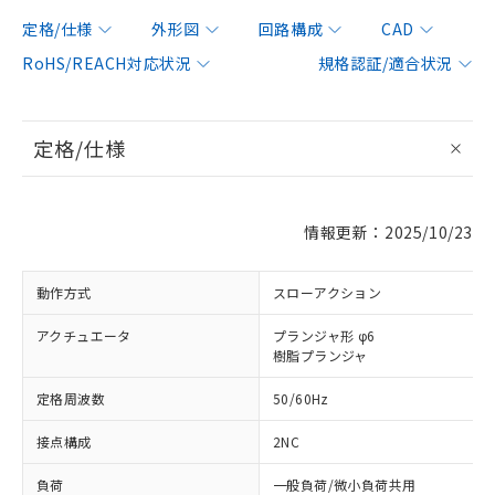
定格/仕様
外形図
回路構成
CAD
RoHS/REACH対応状況
規格認証/適合状況
定格/仕様
情報更新：2025/10/23
動作方式
スローアクション
アクチュエータ
プランジャ形 φ6
樹脂プランジャ
定格周波数
50/60Hz
接点構成
2NC
負荷
一般負荷/微小負荷共用