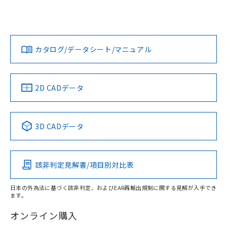
UL認証
CSA認証
CEマーキング
欄に対応日を記載しておりました。
既に当社にて対応品への在庫切替を完了
Yes
Yes
Yes
していることから、特段のことがない限
対応状況
対応予定月
※1
※2
ダウンロードデータをご利用いただく前に、以下を必ずお読
り、2022年1月12日より割愛しておりま
みください。
カタログ/データシート/マニュアル
す。
対応済み
ソフトウェアの使用条件
LR型式承認
DNV型式承認
BV型式承認
KR型式承
（イギリス
（ノルウェー
（フランス
（韓国
船舶規格）
船舶規格）
船舶規格）
船舶規格
中国 RoHS
注意事項・凡例
2D CADデータ
取りつけ穴加工図
No
No
No
No
中国 RoHS表
※1 ※2
3D CADデータ
この製品の規格認証/適合状況ページへ
Pb
Hg
Cd
Cr(VI)
その他の認証はこちらのページからご検索ください
該非判定見解書/項目別対比表
O
O
O
O
日本の外為法に基づく該非判定、およびEAR再輸出規制に関する見解が入手でき
ます。
"対応済み"や非含有の記載がされた商品であっても、流通
在庫等で未対応品が混在する可能性があります。
オンライン購入
非含有品が必要な際は、弊社営業部門もしくは販売店へお