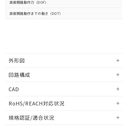
※2 環境保護使用期限
使用いたしません。
たはお客様担当のオムロン制御
直接開路動作力（DOF）
ください。
当社は、貴社製品を第三者に販売する
機器販売店・当社販売員にご確
在庫状況および標準価格結果を当社の
※2 対応予定月
「ｅ」：有害物質（10物質）のすべてが基
場合は、上記1、2および3の内容を当
直接開路動作までの動き（DOT）
認ください)
事前の承諾なく第三者に漏洩または開
準値以下であることを示します。
該第三者に通知します。また当社は、
示しないようお願いします。
部品在庫の切り替え状況などにより、予定
「10」：通常の使用状況下において有害物
販売先および販売に係わる関係者が違
マイパーツ機能（部品リスト作成サー
空
受注生産機種、また在庫状況の
月が前後することがあります。
質が外部に漏えいし、環境に深刻な影響を
法に輸出するおそれがある場合は、取
ビス）をご利用いただくには、I-Web
白
情報を公開していない機種
及ぼさない年数を意味します。
り引きをいたしません。
メンバーズにご登録されている必要が
「－」：未確認です。当社販売部門へお問
あります。
い合わせください。
お客様が当ウェブサイト上で当社にご
※3 非含有証明書ダウンロード
登録された部品リストについて、当社
外形図
および当社の共同利用者が、当社の製
下記の非含有証明書をダウンロードするこ
品・サービスに関するお客様との取
情報更新：2025/10/23
とができます。
回路構成
合意する
キャンセル
引・商談に必要な範囲で利用すること
をご了承ください。
EU RoHS指令（10物質）の非含有証明書
情報更新：2025/10/23
※当社の共同利用者とは、
"個人情報
CAD
51物質の非含有証明書（当社基準）
の共同利用に関して"
の「1.共同利
※本証明書は発行日時点で非含有を証明す
用者の範囲」に記載されている法人を
ログイン/会員登録いただくと、CADデータをダウンロー
RoHS/REACH対応状況
るもので、過去に遡って非含有を証明する
指します。
ドすることができます。
ものではありません。
情報更新：2026/7/29
また、RoHS指令のフタル酸エステル類４
規格認証/適合状況
物質の対応では、対応完了までの期間は出
ログイン/会員登録
EU RoHS
注意事項・凡例
荷製品に未対応品が混在することから備考