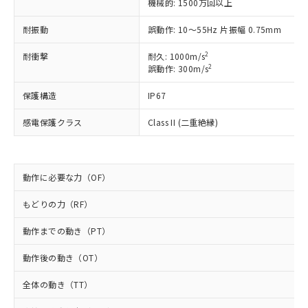
非含有に非対応の商品で、対応品を出す予
機械的: 1500万回以上
ご利用ください。
定はありません。
耐振動
誤動作: 10～55Hz 片振幅 0.75mm
調査・確認中：EU RoHS指令（10物質）の
本サービスは、当社制御機器事業取扱
※1 中国RoHS○×表
非含有の対応状況を調査中または確認中の
商品の当社在庫状況および標準価格
2
耐衝撃
耐久: 1000m/s
商品です。
(税抜)を提供させていただくもので
2
誤動作: 300m/s
「○」：最大均質材料含有率が中国RoHSの
非該当品：ライセンス料など無形物で、有
す。
基準値以下であることを示します。
害物質有無と関係のない商品です。
保護構造
IP67
当社制御機器事業取扱商品の中には、
「×」：最大均質材料含有率が中国RoHSの
仕入先様の事情により、非含有部品として
本サービスの対象外となる商品もある
基準値を超えていることを示します。
いたものが、含有品と判明した場合などや
当社は、これら貴社製品のうち、外国
感電保護クラス
Class II (二重絶縁)
ことをご了承ください。
「－」：未確認です。当社販売部門へお問
むを得ず変更することがあります。
為替および外国貿易法に定める商品
在庫状況および標準価格照会結果は、
い合わせください。
（以下｢規制貨物等」という）を輸出
記載している更新日時点での社内デー
*EU RoHS指令（10物質）：
または国外への提供する場合は、日本
記
タに基づき作成されるものであり、閲
説明
鉛(Pb) 1000ppm以下、 水銀(Hg) 1000ppm以下、 カド
*中国RoHS10物質の基準値 (GB/T26572)：
動作に必要な力（OF）
国政府の輸出許可(または役務取引許
号
覧された時点での実際の在庫および標
ミウム(Cd) 100ppm以下、
Pb(鉛) :1000ppm、 Hg(水銀) : 1000ppm、 Cd(カドミウ
可)を取得するなどの必要な手続きを
六価クロム(Cr(Ⅵ)) 1000ppm以下、ポリ臭化ビフェニル
ム) : 100ppm、
準価格とは異なる場合があることをご
類(PBB) 1000ppm以下、ポリ臭化ジフェニルエーテル類
もどりの力（RF）
Cr(Ⅵ)(六価クロム) : 1000ppm、 PBBs(ポリ臭化ビフェ
とります。
了承ください。
(PBDE) 1000ppm以下、フタル酸ビス(2-エチルヘキシ
○
一定数以上の在庫あり
ニル類) : 1000ppm、 PBDEs(ポリ臭化ジフェニルエーテ
当社は規制貨物を破棄する場合は、完
ル) (DEHP)(別名：DOP) 1000ppm以下、フタル酸ブチ
正式な納期状況および標準価格はお客
ル類) : 1000ppm、
動作までの動き（PT）
ルベンジル（BBP） 1000ppm以下、フタル酸ジブチル
全に破砕するなど、違法に輸出されな
DBP(フタル酸ジブチル) : 1000ppm、 DIBP(フタル酸ジ
様のお取引先、またはお客様担当のオ
（DBP） 1000ppm以下、フタル酸ジイソブチル
イソブチル) : 1000ppm、 BBP(フタル酸ブチルベンジ
△
一定数には満たないが在庫あり
いよう必要な手段を講じます。
ムロン制御機器販売店・当社販売員に
(DIBP) 1000ppm以下
ル) : 1000ppm、
動作後の動き（OT）
当社は貴社製品を、核兵器、ミサイ
但し、RoHS指令で産業用監視および制御機器に対する
DEHP(フタル酸ビス(2-エチルヘキシル)) : 1000ppm
ご相談ください。
適用除外項目は除く。
ル、化学兵器、生物兵器またはその他
－
在庫なし(最新の在庫状況につ
オムロン制御機器販売店や当社販売拠
全体の動き（TT）
フタル酸エステル類の４物質については閾値を超える意
武器並びにこれらの製造装置等に一切
いては、お客様のお取引先、ま
図的な使用がないことを確認しています。
点は「
販売ネットワーク
」をご確認
※2 環境保護使用期限