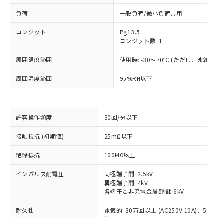
負荷
一般負荷/微小負荷共用
コンジット
Pg13.5
コンジット数: 1
周囲温度範囲
使用時: -30～70℃ (ただし、氷結
周囲湿度範囲
95%RH以下
許容操作頻度
30回/分以下
※1 対応状況
接触抵抗 (初期値)
25mΩ以下
対応済み：EU RoHS指令（10物質）の
絶縁抵抗
100MΩ以上
非含有に対応した製品が提供可能な商品で
す。
インパルス耐電圧
同極端子間: 2.5kV
対応予定：EU RoHS指令（10物質）の非含
異極端子間: 4kV
ご利用条件
有に対応した製品に切り替える予定のある
各端子と非充電金属部間: 6kV
商品です。
対応予定なし：EU RoHS指令（10物質）の
耐久性
電気的: 30万回以上 (AC250V 10A)、50万回
以下の条件をお読みいただき、同意のうえ