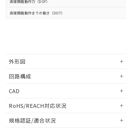
使用いたしません。
たはお客様担当のオムロン制御
直接開路動作力（DOF）
ください。
当社は、貴社製品を第三者に販売する
機器販売店・当社販売員にご確
在庫状況および標準価格結果を当社の
※2 対応予定月
「ｅ」：有害物質（10物質）のすべてが基
場合は、上記1、2および3の内容を当
直接開路動作までの動き（DOT）
認ください)
事前の承諾なく第三者に漏洩または開
準値以下であることを示します。
該第三者に通知します。また当社は、
示しないようお願いします。
部品在庫の切り替え状況などにより、予定
「10」：通常の使用状況下において有害物
販売先および販売に係わる関係者が違
マイパーツ機能（部品リスト作成サー
空
受注生産機種、また在庫状況の
月が前後することがあります。
質が外部に漏えいし、環境に深刻な影響を
法に輸出するおそれがある場合は、取
ビス）をご利用いただくには、I-Web
白
情報を公開していない機種
及ぼさない年数を意味します。
り引きをいたしません。
メンバーズにご登録されている必要が
「－」：未確認です。当社販売部門へお問
あります。
い合わせください。
お客様が当ウェブサイト上で当社にご
※3 非含有証明書ダウンロード
登録された部品リストについて、当社
外形図
および当社の共同利用者が、当社の製
下記の非含有証明書をダウンロードするこ
品・サービスに関するお客様との取
情報更新：2025/10/23
とができます。
回路構成
合意する
キャンセル
引・商談に必要な範囲で利用すること
をご了承ください。
EU RoHS指令（10物質）の非含有証明書
情報更新：2025/10/23
※当社の共同利用者とは、
"個人情報
CAD
51物質の非含有証明書（当社基準）
の共同利用に関して"
の「1.共同利
※本証明書は発行日時点で非含有を証明す
用者の範囲」に記載されている法人を
ログイン/会員登録いただくと、CADデータをダウンロー
RoHS/REACH対応状況
るもので、過去に遡って非含有を証明する
指します。
ドすることができます。
ものではありません。
情報更新：2026/7/29
また、RoHS指令のフタル酸エステル類４
規格認証/適合状況
物質の対応では、対応完了までの期間は出
ログイン/会員登録
EU RoHS
注意事項・凡例
荷製品に未対応品が混在することから備考