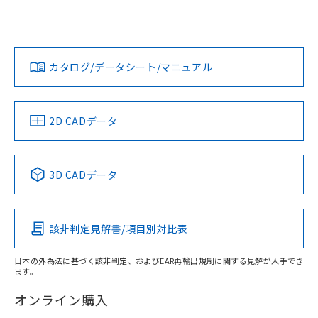
UL認証
CSA認証
CEマーキング
欄に対応日を記載しておりました。
既に当社にて対応品への在庫切替を完了
Yes
Yes
Yes
していることから、特段のことがない限
対応状況
対応予定月
※1
※2
ダウンロードデータをご利用いただく前に、以下を必ずお読
り、2022年1月12日より割愛しておりま
みください。
カタログ/データシート/マニュアル
す。
対応済み
ソフトウェアの使用条件
LR型式承認
DNV型式承認
BV型式承認
KR型式承
（イギリス
（ノルウェー
（フランス
（韓国
船舶規格）
船舶規格）
船舶規格）
船舶規格
中国 RoHS
注意事項・凡例
2D CADデータ
取りつけ穴加工図
No
No
No
No
中国 RoHS表
※1 ※2
3D CADデータ
この製品の規格認証/適合状況ページへ
Pb
Hg
Cd
Cr(VI)
その他の認証はこちらのページからご検索ください
該非判定見解書/項目別対比表
O
O
O
O
日本の外為法に基づく該非判定、およびEAR再輸出規制に関する見解が入手でき
ます。
"対応済み"や非含有の記載がされた商品であっても、流通
在庫等で未対応品が混在する可能性があります。
オンライン購入
非含有品が必要な際は、弊社営業部門もしくは販売店へお