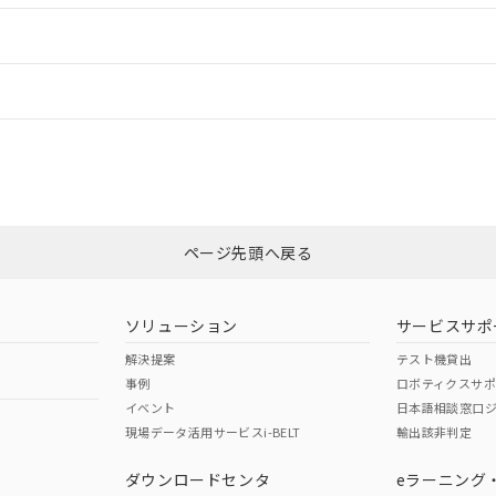
ードすることができます。
情報更新：
ログイン/会員登録
CCC認証
電波法
みください。
Yes
N/A
非含有証明書
※3
ページ先頭へ戻る
ダウンロードはこちら
型式承認
NK型式承認
ABS型式承認
韓国
（日本
（アメリカ
ソリューション
サービスサポ
舶規格）
船舶規格）
船舶規格）
解決提案
テスト機貸出
事例
ロボティクスサ
No
No
イベント
日本語相談窓口
現場データ活用サービスi-BELT
輸出該非判定
I)
PBBs
PBDEs
DBP
ダウンロードセンタ
eラーニング
この製品の規格認証/適合