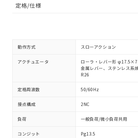
定格/仕様
動作方式
スローアクション
アクチュエータ
ローラ・レバー形 φ17.5×7
金属レバー、ステンレス系
R26
定格周波数
50/60Hz
接点構成
2NC
負荷
一般負荷/微小負荷共用
コンジット
Pg13.5