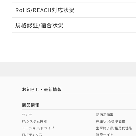
ログイン/会員登録いただくと、CADデータをダウンロ
RoHS/REACH対応状況
規格認証/適合状況
EU RoHS
注意事項・凡例
UL認証
CSA認証
CEマーキング
ダウンロードデータをご利用いただく前に、以下を必ずお読
Yes
Yes
Yes
対応状況
対応予定月
※1
※2
ソフトウェアの使用条件
対応済み
LR型式承認
DNV型式承認
BV型式承認
KR
（イギリス
（ノルウェー
（フランス
（
お知らせ・最新情報
中国 RoHS
注意事項・凡例
船舶規格）
船舶規格）
船舶規格）
船
商品情報
No
No
No
No
中国 RoHS表
取りつけ穴加工図
※1 ※2
センサ
新商品情報
FAシステム機器
在庫状況/標準価格
Pb
Hg
Cd
Cr(V
モーション/ドライブ
生産終了品/推奨代替品
ロボティクス
特設サイト