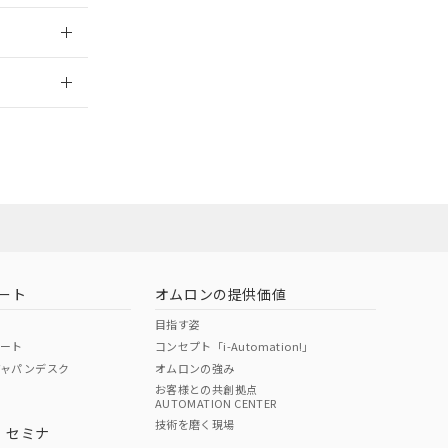
2026/7/29
ート
オムロンの提供価値
目指す姿
ポート
コンセプト「i-Automation!」
ジャパンデスク
オムロンの強み
お客様との共創拠点
AUTOMATION CENTER
DIBP
BBP
DEHP
環境保護
技術を磨く現場
・セミナ
状況ページへ
使用期限