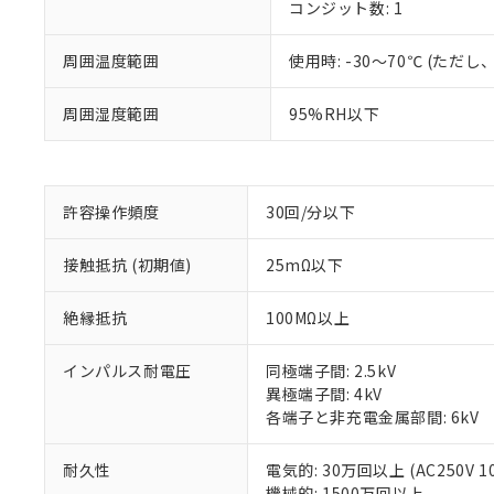
コンジット数: 1
周囲温度範囲
使用時: -30～70℃ (た
※1 対応状況
周囲湿度範囲
95%RH以下
対応済み：EU
対応予定：EU R
対応予定なし：EU
許容操作頻度
30回/分以下
調査・確認中：EU
ご利用条件
非該当品：ライセ
※1 中国RoHS
仕入先様の事情に
接触抵抗 (初期値)
25mΩ以下
があります。
以下の条件をお読
「○」：最大均質
絶縁抵抗
100MΩ以上
「×」：最大均質
本サービスは
当社は、これ
*EU RoHS指令（10物
「－」：未確認で
鉛(Pb) 1000ppm以下、
くものです。
う）を輸出ま
記
説明
六価クロム(Cr(Ⅵ)) 1
インパルス耐電圧
同極端子間: 2.5kV
当社制御機器
などの必要な
フタル酸ビス(2-エチルヘ
号
異極端子間: 4kV
*中国RoHS10物質の基準値 
ル（DBP） 1000ppm
在庫状況およ
当社は規制貨
Pb(鉛) :1000ppm、 Hg
但し、RoHS指令で産
各端子と非充電金属部間: 6kV
のであり、閲
ます。
Cr(Ⅵ)(六価クロム) : 
フタル酸エステル類の４
○
一定数以
DBP(フタル酸ジブチル) :
い。
当社は貴社製
DEHP(フタル酸ビス(2-エ
正式な納期状
耐久性
電気的: 30万回以上 (AC250V 1
置等に一切使
当社販売員に
機械的: 1500万回以上
△
一定数に