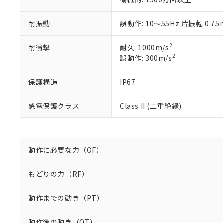
※2 対応予定月
当社は、貴社
オムロン制御
また当社は、
※2 環境保護使
在庫状況およ
部品在庫の切り替
たしません。
耐振動
誤動作: 10～55Hz 片振幅 0.7
－
在庫なし
す。
「ｅ」：有害物質
機器販売
マイパーツ機
「10」：通常の
2
耐衝撃
耐久: 1000m/s
ている必要が
味します。
2
誤動作: 300m/s
空
受注生産
お客様が当ウ
※3 非含有証明
「－」：未確認で
白
が、当社の製
保護構造
IP67
さい。
下記の非含有証明
※当社の共同
いる法人を指
EU RoHS指令（
感電保護クラス
Class II (二重絶縁)
51物質の非含有証
※本証明書は発行
また、RoHS指
混在することから
動作に必要な力（OF）
既に当社にて対応
り割愛しておりま
もどりの力（RF）
動作までの動き（PT）
動作後の動き（OT）