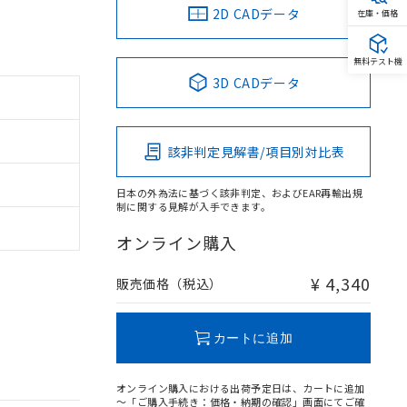
2D CADデータ
在庫・価格
無料テスト機
3D CADデータ
該非判定見解書/項目別対比表
日本の外為法に基づく該非判定、およびEAR再輸出規
制に関する見解が入手できます。
オンライン購入
¥ 4,340
販売価格（税込）
カートに追加
オンライン購入における出荷予定日は、カートに追加
～「ご購入手続き：価格・納期の確認」画面にてご確