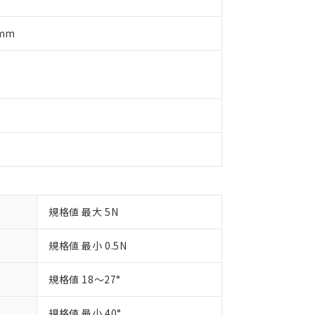
製品を第三者に販売する場合は、上記1、2および3の内容を当該第
機器販売店や当社販売拠点は「
販売ネットワーク
」をご確認くだ
販売先および販売に係わる関係者が違法に輸出するおそれがある場
用期限
び標準価格結果を当社の事前の承諾なく第三者に漏洩または開示し
え状況などにより、予定月が前後することがあります。
5mm
(最新の在庫状況については、お客様のお取引先、またはお客様担当
（10物質）のすべてが基準値以下であることを示します。
店・当社販売員にご確認ください)
能（部品リスト作成サービス）をご利用いただくには、I-Webメン
使用状況下において有害物質が外部に漏えいし、環境に深刻な影響を
あります。
機種、また在庫状況の情報を公開していない機種
ェブサイト上で当社にご登録された部品リストについて、当社およ
書ダウンロード
す。当社販売部門へお問い合わせください。
品・サービスに関するお客様との取引・商談に必要な範囲で利用す
合意する
キャンセル
書をダウンロードすることができます。
利用者とは、
"個人情報の共同利用に関して"
の「1.共同利用者の
します。
10物質）の非含有証明書
明書（当社基準）
日時点で非含有を証明するもので、過去に遡って非含有を証明するも
令のフタル酸エステル類４物質の対応では、対応完了までの期間は出
備考欄に対応日を記載しておりました。
規格値 最大 5N
品への在庫切替を完了していることから、特段のことがない限り、20
す。
規格値 最小 0.5N
規格値 18～27°
規格値 最小 40°