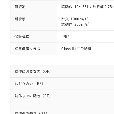
正式な納期状
置等に一切使
当社販売員に
※2 対応予定月
△
一定数に
当社は、貴社
耐振動
誤動作: 10～55Hz 片振幅 0.7
オムロン制御
また当社は、
※2 環境保護使
在庫状況およ
部品在庫の切り替
たしません。
－
在庫なし
2
耐衝撃
耐久: 1000m/s
す。
「ｅ」：有害物質
機器販売
2
誤動作: 300m/s
マイパーツ機
「10」：通常の
ている必要が
味します。
空
受注生産
保護構造
IP67
お客様が当ウ
※3 非含有証明
「－」：未確認で
白
が、当社の製
さい。
感電保護クラス
Class II (二重絶縁)
下記の非含有証明
※当社の共同
いる法人を指
EU RoHS指令（
51物質の非含有証
※本証明書は発行
動作に必要な力（OF）
また、RoHS指
混在することから
もどりの力（RF）
既に当社にて対応
り割愛しておりま
動作までの動き（PT）
動作後の動き（OT）