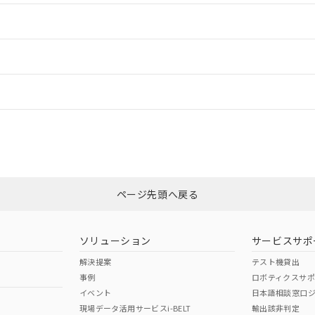
情報更新：2
ードすることができます。
情報更新：
ログイン/会員登録
CCC認証
電波法
みください。
Yes
N/A
非含有証明書
※3
ページ先頭へ戻る
ダウンロードはこちら
型式承認
NK型式承認
ABS型式承認
韓国
（日本
（アメリカ
ソリューション
サービスサポ
舶規格）
船舶規格）
船舶規格）
解決提案
テスト機貸出
事例
ロボティクスサ
No
No
イベント
日本語相談窓口
現場データ活用サービスi-BELT
輸出該非判定