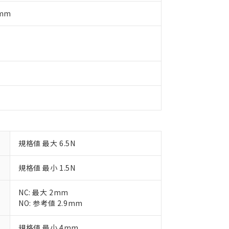
況および標準価格はお客様のお取引先、またはお客様担当のオムロ
用いたしません。
ご相談ください。
は満たないが在庫あり
製品を第三者に販売する場合は、上記1、2および3の内容を当該第
5mm
機器販売店や当社販売拠点は「
販売ネットワーク
」をご確認くだ
販売先および販売に係わる関係者が違法に輸出するおそれがある場
用期限
び標準価格結果を当社の事前の承諾なく第三者に漏洩または開示し
え状況などにより、予定月が前後することがあります。
(最新の在庫状況については、お客様のお取引先、またはお客様担当
（10物質）のすべてが基準値以下であることを示します。
店・当社販売員にご確認ください)
能（部品リスト作成サービス）をご利用いただくには、I-Webメン
使用状況下において有害物質が外部に漏えいし、環境に深刻な影響を
あります。
機種、また在庫状況の情報を公開していない機種
ェブサイト上で当社にご登録された部品リストについて、当社およ
書ダウンロード
す。当社販売部門へお問い合わせください。
品・サービスに関するお客様との取引・商談に必要な範囲で利用す
合意する
キャンセル
書をダウンロードすることができます。
利用者とは、
"個人情報の共同利用に関して"
の「1.共同利用者の
します。
10物質）の非含有証明書
明書（当社基準）
日時点で非含有を証明するもので、過去に遡って非含有を証明するも
規格値 最大 6.5N
令のフタル酸エステル類４物質の対応では、対応完了までの期間は出
備考欄に対応日を記載しておりました。
規格値 最小 1.5N
品への在庫切替を完了していることから、特段のことがない限り、20
す。
NC: 最大 2mm
NO: 参考値 2.9mm
規格値 最小 4mm