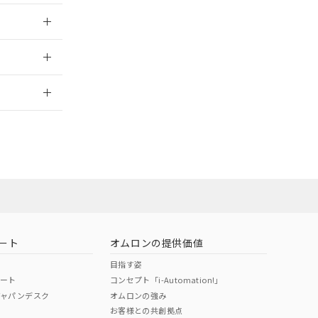
025/10/23
2026/7/29
ート
オムロンの提供価値
目指す姿
ポート
コンセプト「i-Automation!」
ジャパンデスク
オムロンの強み
お客様との共創拠点