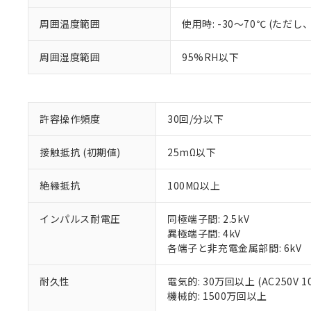
周囲温度範囲
使用時: -30～70℃ (た
周囲湿度範囲
95%RH以下
※1 対応状況
対応済み：EU
許容操作頻度
30回/分以下
対応予定：EU R
対応予定なし：EU
調査・確認中：EU
接触抵抗 (初期値)
25mΩ以下
ご利用条件
非該当品：ライセ
※1 中国RoHS
仕入先様の事情に
絶縁抵抗
100MΩ以上
があります。
以下の条件をお読
「○」：最大均質
インパルス耐電圧
同極端子間: 2.5kV
「×」：最大均質
本サービスは
当社は、これ
*EU RoHS指令（10物
異極端子間: 4kV
「－」：未確認で
鉛(Pb) 1000ppm以下、
くものです。
う）を輸出ま
記
説明
六価クロム(Cr(Ⅵ)) 1
各端子と非充電金属部間: 6kV
当社制御機器
などの必要な
フタル酸ビス(2-エチルヘ
号
*中国RoHS10物質の基準値 
ル（DBP） 1000ppm
在庫状況およ
当社は規制貨
Pb(鉛) :1000ppm、 Hg
但し、RoHS指令で産
耐久性
電気的: 30万回以上 (AC250V 1
のであり、閲
ます。
Cr(Ⅵ)(六価クロム) : 
フタル酸エステル類の４
○
一定数以
機械的: 1500万回以上
DBP(フタル酸ジブチル) :
い。
当社は貴社製
DEHP(フタル酸ビス(2-エ