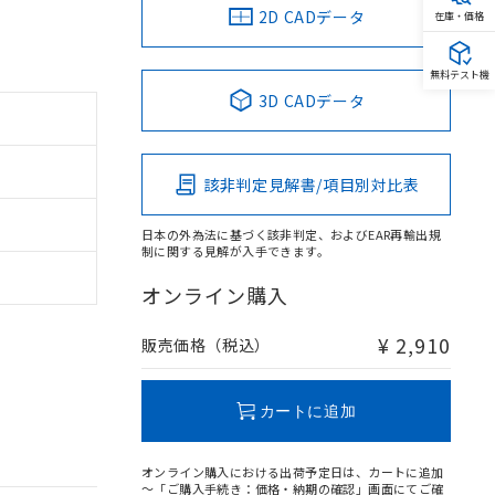
2D CADデータ
在庫・価格
無料テスト機
3D CADデータ
該非判定見解書/項目別対比表
日本の外為法に基づく該非判定、およびEAR再輸出規
制に関する見解が入手できます。
オンライン購入
¥ 2,910
販売価格（税込）
カートに追加
オンライン購入における出荷予定日は、カートに追加
～「ご購入手続き：価格・納期の確認」画面にてご確