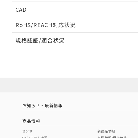
CAD
ログイン/会員登録いただくと、CADデータをダウンロ
RoHS/REACH対応状況
規格認証/適合状況
EU RoHS
注意事項・凡例
UL認証
CSA認証
CEマーキング
ダウンロードデータをご利用いただく前に、以下を必ずお読
Yes
Yes
Yes
対応状況
対応予定月
※1
※2
ソフトウェアの使用条件
対応済み
LR型式承認
DNV型式承認
BV型式承認
KR
（イギリス
（ノルウェー
（フランス
（
お知らせ・最新情報
中国 RoHS
注意事項・凡例
船舶規格）
船舶規格）
船舶規格）
船
商品情報
No
No
No
No
中国 RoHS表
※1 ※2
センサ
新商品情報
FAシステム機器
在庫状況/標準価格