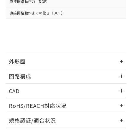
使用いたしません。
たはお客様担当のオムロン制御
直接開路動作力（DOF）
ください。
当社は、貴社製品を第三者に販売する
機器販売店・当社販売員にご確
在庫状況および標準価格結果を当社の
※2 対応予定月
「ｅ」：有害物質（10物質）のすべてが基
場合は、上記1、2および3の内容を当
直接開路動作までの動き（DOT）
認ください)
事前の承諾なく第三者に漏洩または開
準値以下であることを示します。
該第三者に通知します。また当社は、
示しないようお願いします。
部品在庫の切り替え状況などにより、予定
「10」：通常の使用状況下において有害物
販売先および販売に係わる関係者が違
マイパーツ機能（部品リスト作成サー
空
受注生産機種、また在庫状況の
月が前後することがあります。
質が外部に漏えいし、環境に深刻な影響を
法に輸出するおそれがある場合は、取
ビス）をご利用いただくには、I-Web
白
情報を公開していない機種
及ぼさない年数を意味します。
り引きをいたしません。
メンバーズにご登録されている必要が
「－」：未確認です。当社販売部門へお問
あります。
い合わせください。
お客様が当ウェブサイト上で当社にご
※3 非含有証明書ダウンロード
登録された部品リストについて、当社
外形図
および当社の共同利用者が、当社の製
下記の非含有証明書をダウンロードするこ
品・サービスに関するお客様との取
情報更新：2025/10/23
とができます。
回路構成
合意する
キャンセル
引・商談に必要な範囲で利用すること
をご了承ください。
EU RoHS指令（10物質）の非含有証明書
情報更新：2025/10/23
※当社の共同利用者とは、
"個人情報
CAD
51物質の非含有証明書（当社基準）
の共同利用に関して"
の「1.共同利
※本証明書は発行日時点で非含有を証明す
用者の範囲」に記載されている法人を
ログイン/会員登録いただくと、CADデータをダウンロー
RoHS/REACH対応状況
るもので、過去に遡って非含有を証明する
指します。
ドすることができます。
ものではありません。
情報更新：2026/7/29
また、RoHS指令のフタル酸エステル類４
規格認証/適合状況
物質の対応では、対応完了までの期間は出
ログイン/会員登録
EU RoHS
注意事項・凡例
荷製品に未対応品が混在することから備考