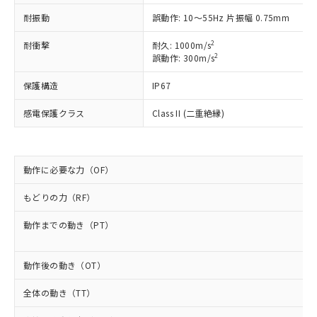
非含有に非対応の商品で、対応品を出す予
ご利用ください。
定はありません。
耐振動
誤動作: 10～55Hz 片振幅 0.75mm
調査・確認中：EU RoHS指令（10物質）の
本サービスは、当社制御機器事業取扱
※1 中国RoHS○×表
2
耐衝撃
耐久: 1000m/s
非含有の対応状況を調査中または確認中の
商品の当社在庫状況および標準価格
2
誤動作: 300m/s
商品です。
(税抜)を提供させていただくもので
「○」：最大均質材料含有率が中国RoHSの
非該当品：ライセンス料など無形物で、有
す。
保護構造
IP67
基準値以下であることを示します。
害物質有無と関係のない商品です。
当社制御機器事業取扱商品の中には、
「×」：最大均質材料含有率が中国RoHSの
仕入先様の事情により、非含有部品として
感電保護クラス
Class II (二重絶縁)
本サービスの対象外となる商品もある
基準値を超えていることを示します。
いたものが、含有品と判明した場合などや
当社は、これら貴社製品のうち、外国
ことをご了承ください。
「－」：未確認です。当社販売部門へお問
むを得ず変更することがあります。
為替および外国貿易法に定める商品
在庫状況および標準価格照会結果は、
い合わせください。
（以下｢規制貨物等」という）を輸出
記載している更新日時点での社内デー
*EU RoHS指令（10物質）：
または国外への提供する場合は、日本
動作に必要な力（OF）
記
タに基づき作成されるものであり、閲
説明
鉛(Pb) 1000ppm以下、 水銀(Hg) 1000ppm以下、 カド
*中国RoHS10物質の基準値 (GB/T26572)：
国政府の輸出許可(または役務取引許
号
覧された時点での実際の在庫および標
ミウム(Cd) 100ppm以下、
Pb(鉛) :1000ppm、 Hg(水銀) : 1000ppm、 Cd(カドミウ
もどりの力（RF）
可)を取得するなどの必要な手続きを
六価クロム(Cr(Ⅵ)) 1000ppm以下、ポリ臭化ビフェニル
ム) : 100ppm、
準価格とは異なる場合があることをご
類(PBB) 1000ppm以下、ポリ臭化ジフェニルエーテル類
Cr(Ⅵ)(六価クロム) : 1000ppm、 PBBs(ポリ臭化ビフェ
とります。
了承ください。
(PBDE) 1000ppm以下、フタル酸ビス(2-エチルヘキシ
○
一定数以上の在庫あり
ニル類) : 1000ppm、 PBDEs(ポリ臭化ジフェニルエーテ
動作までの動き（PT）
当社は規制貨物を破棄する場合は、完
ル) (DEHP)(別名：DOP) 1000ppm以下、フタル酸ブチ
正式な納期状況および標準価格はお客
ル類) : 1000ppm、
ルベンジル（BBP） 1000ppm以下、フタル酸ジブチル
全に破砕するなど、違法に輸出されな
DBP(フタル酸ジブチル) : 1000ppm、 DIBP(フタル酸ジ
様のお取引先、またはお客様担当のオ
（DBP） 1000ppm以下、フタル酸ジイソブチル
イソブチル) : 1000ppm、 BBP(フタル酸ブチルベンジ
△
一定数には満たないが在庫あり
いよう必要な手段を講じます。
ムロン制御機器販売店・当社販売員に
(DIBP) 1000ppm以下
ル) : 1000ppm、
動作後の動き（OT）
当社は貴社製品を、核兵器、ミサイ
但し、RoHS指令で産業用監視および制御機器に対する
DEHP(フタル酸ビス(2-エチルヘキシル)) : 1000ppm
ご相談ください。
適用除外項目は除く。
ル、化学兵器、生物兵器またはその他
－
在庫なし(最新の在庫状況につ
オムロン制御機器販売店や当社販売拠
全体の動き（TT）
フタル酸エステル類の４物質については閾値を超える意
武器並びにこれらの製造装置等に一切
いては、お客様のお取引先、ま
図的な使用がないことを確認しています。
点は「
販売ネットワーク
」をご確認
※2 環境保護使用期限