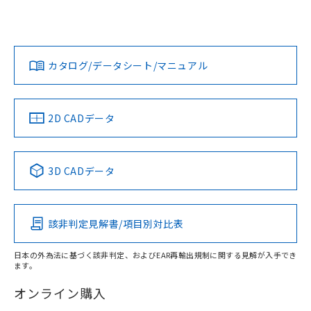
UL認証
CSA認証
CEマーキング
欄に対応日を記載しておりました。
既に当社にて対応品への在庫切替を完了
Yes
Yes
Yes
していることから、特段のことがない限
対応状況
対応予定月
※1
※2
ダウンロードデータをご利用いただく前に、以下を必ずお読
り、2022年1月12日より割愛しておりま
みください。
カタログ/データシート/マニュアル
す。
対応済み
ソフトウェアの使用条件
LR型式承認
DNV型式承認
BV型式承認
KR型式承
（イギリス
（ノルウェー
（フランス
（韓国
船舶規格）
船舶規格）
船舶規格）
船舶規格
中国 RoHS
注意事項・凡例
2D CADデータ
取りつけ穴加工図
No
No
No
No
中国 RoHS表
※1 ※2
3D CADデータ
この製品の規格認証/適合状況ページへ
Pb
Hg
Cd
Cr(VI)
その他の認証はこちらのページからご検索ください
該非判定見解書/項目別対比表
O
O
O
O
日本の外為法に基づく該非判定、およびEAR再輸出規制に関する見解が入手でき
ます。
"対応済み"や非含有の記載がされた商品であっても、流通
在庫等で未対応品が混在する可能性があります。
オンライン購入
非含有品が必要な際は、弊社営業部門もしくは販売店へお