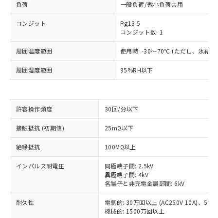
負荷
一般負荷/微小負荷共用
コンジット
Pg13.5
コンジット数: 1
周囲温度範囲
使用時: -30～70℃ (ただし、氷結
周囲湿度範囲
95%RH以下
許容操作頻度
30回/分以下
※1 対応状況
接触抵抗 (初期値)
25mΩ以下
絶縁抵抗
100MΩ以上
対応済み：EU RoHS指令（10物質）の
非含有に対応した製品が提供可能な商品で
インパルス耐電圧
同極端子間: 2.5kV
す。
異極端子間: 4kV
対応予定：EU RoHS指令（10物質）の非含
各端子と非充電金属部間: 6kV
ご利用条件
有に対応した製品に切り替える予定のある
商品です。
耐久性
電気的: 30万回以上 (AC250V 10A)、50万回
対応予定なし：EU RoHS指令（10物質）の
機械的: 1500万回以上
以下の条件をお読みいただき、同意のうえ