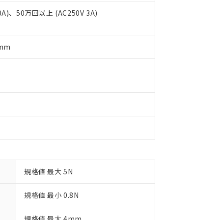
覧された時点での実際の在庫および標準価格とは異なる場合がある
1000ppm、 PBBs(ポリ臭化ビフェニル類) : 1000ppm、 PBDEs(ポリ臭化ジフェニルエーテル類
物質については閾値を超える意図的な使用がないことを確認しています。
上の在庫あり
0A)、50万回以上 (AC250V 3A)
 1000ppm、 DIBP(フタル酸ジイソブチル) : 1000ppm、 BBP(フタル酸ブチルベンジル) :
品を、核兵器、ミサイル、化学兵器、生物兵器またはその他武器並
チルヘキシル)) : 1000ppm
況および標準価格はお客様のお取引先、またはお客様担当のオムロ
用いたしません。
ご相談ください。
は満たないが在庫あり
製品を第三者に販売する場合は、上記1、2および3の内容を当該第
機器販売店や当社販売拠点は「
販売ネットワーク
」をご確認くだ
販売先および販売に係わる関係者が違法に輸出するおそれがある場
5mm
用期限
び標準価格結果を当社の事前の承諾なく第三者に漏洩または開示し
え状況などにより、予定月が前後することがあります。
(最新の在庫状況については、お客様のお取引先、またはお客様担当
（10物質）のすべてが基準値以下であることを示します。
店・当社販売員にご確認ください)
能（部品リスト作成サービス）をご利用いただくには、I-Webメン
使用状況下において有害物質が外部に漏えいし、環境に深刻な影響を
あります。
機種、また在庫状況の情報を公開していない機種
ェブサイト上で当社にご登録された部品リストについて、当社およ
書ダウンロード
す。当社販売部門へお問い合わせください。
品・サービスに関するお客様との取引・商談に必要な範囲で利用す
合意する
キャンセル
書をダウンロードすることができます。
利用者とは、
"個人情報の共同利用に関して"
の「1.共同利用者の
します。
10物質）の非含有証明書
明書（当社基準）
日時点で非含有を証明するもので、過去に遡って非含有を証明するも
令のフタル酸エステル類４物質の対応では、対応完了までの期間は出
規格値 最大 5N
備考欄に対応日を記載しておりました。
品への在庫切替を完了していることから、特段のことがない限り、20
規格値 最小 0.8N
す。
規格値 最大 4mm