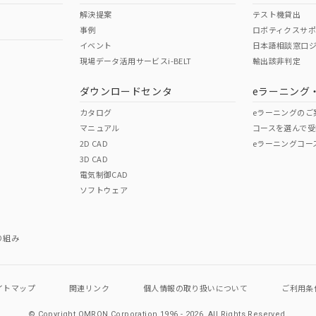
舶規格）
船舶規格）
船舶規格）
解決提案
テスト機貸出
事例
ロボティクスサ
No
No
イベント
日本語相談窓口
現場データ活用サービスi-BELT
輸出該非判定
I)
PBBs
PBDEs
DBP
ダウンロードセンタ
eラーニング
この製品の規格認証/適合
その他の認証はこちらのページからご
カタログ
eラーニングのご
マニュアル
コースを選んで受
O
O
O
2D CAD
eラーニングコー
3D CAD
電気制御CAD
在庫等で未対応品が混在する可能性があります。
ソフトウェア
問い合わせください。
この製品のRoHS/REACH対応
り組み
イトマップ
関連リンク
個人情報の
取り扱いについて
ご利用条
© Copyright OMRON Corporation 1996 - 2026.
All Rights Reserved.