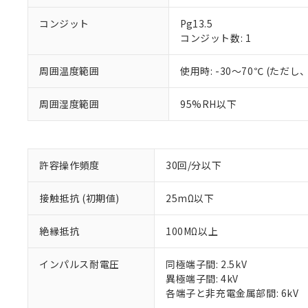
コンジット
Pg13.5
コンジット数: 1
周囲温度範囲
使用時: -30～70℃ (た
周囲湿度範囲
95%RH以下
※1 対応状況
対応済み：EU
対応予定：EU R
許容操作頻度
30回/分以下
対応予定なし：EU
調査・確認中：EU
ご利用条件
非該当品：ライセ
接触抵抗 (初期値)
25mΩ以下
※1 中国RoHS
仕入先様の事情に
があります。
以下の条件をお読
絶縁抵抗
100MΩ以上
「○」：最大均質
「×」：最大均質
本サービスは
当社は、これ
*EU RoHS指令（10物
インパルス耐電圧
同極端子間: 2.5kV
「－」：未確認で
鉛(Pb) 1000ppm以下、
くものです。
う）を輸出ま
記
説明
六価クロム(Cr(Ⅵ)) 1
異極端子間: 4kV
当社制御機器
などの必要な
フタル酸ビス(2-エチルヘ
号
各端子と非充電金属部間: 6kV
*中国RoHS10物質の基準値 
ル（DBP） 1000ppm
在庫状況およ
当社は規制貨
Pb(鉛) :1000ppm、 Hg
但し、RoHS指令で産