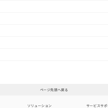
情報更新：2
情報更新：2
ードすることができます。
情報更新：
ログイン/会員登録
CCC認証
電波法
みください。
Yes
N/A
非含有証明書
※3
ページ先頭へ戻る
ダウンロードはこちら
型式承認
NK型式承認
ABS型式承認
韓国
（日本
（アメリカ
ソリューション
サービスサポ