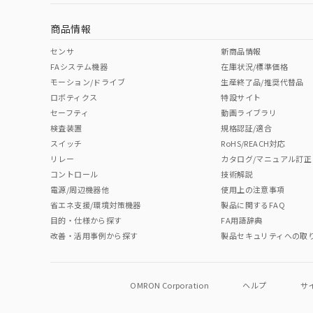
中国 RoHS
注意事項・凡例
船舶規格）
船舶規格）
船舶規格）
船
商品情報
No
No
No
No
中国 RoHS表
※1 ※2
センサ
新商品情報
FAシステム機器
在庫状況/標準価格
取りつけ穴加工図
Pb
Hg
Cd
Cr(V
モーション/ドライブ
生産終了品/推奨代替品
ロボティクス
特設サイト
セーフティ
動画ライブラリ
検査装置
規格認証/適合
O
O
O
O
スイッチ
RoHS/REACH対応
リレー
カタログ/マニュアル訂正
コントロール
技術解説
"対応済み"や非含有の記載がされた商品であっても、流通
電源/周辺機器他
使用上の注意事項
非含有品が必要な際は、弊社営業部門もしくは販売店へお
省エネ支援/環境対策機器
製品に関するFAQ
目的・仕様から探す
FA用語辞典
改善・活用事例から探す
製品セキュリティへの取
OMRON Corporation
ヘルプ
サ