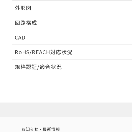
外形図
回路構成
CAD
ログイン/会員登録いただくと、CADデータをダウンロ
RoHS/REACH対応状況
規格認証/適合状況
EU RoHS
注意事項・凡例
UL認証
CSA認証
CEマーキング
ダウンロードデータをご利用いただく前に、以下を必ずお読
Yes
Yes
Yes
対応状況
対応予定月
※1
※2
ソフトウェアの使用条件
対応済み
LR型式承認
DNV型式承認
BV型式承認
KR
（イギリス
（ノルウェー
（フランス
（
お知らせ・最新情報