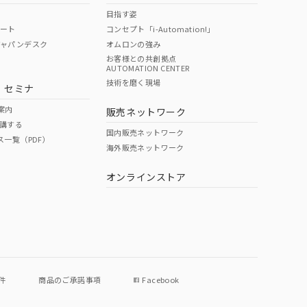
目指す姿
ポート
コンセプト「i-Automation!」
ジャパンデスク
オムロンの強み
お客様との共創拠点
AUTOMATION CENTER
DIBP
BBP
DEHP
環境保護
技術を磨く現場
・セミナ
状況ページへ
使用期限
検索ください
案内
販売ネットワーク
講する
O
O
O
e
国内販売ネットワーク
ス一覧（PDF）
海外販売ネットワーク
オンラインストア
状況ページへ
件
商品のご承諾事項
Facebook