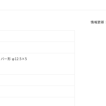
情報更新：2
ー形 φ12.5×5