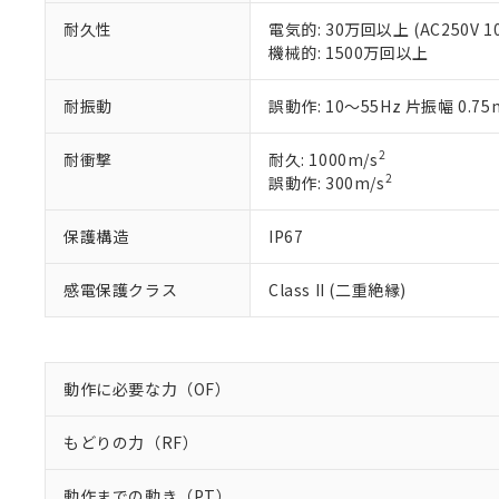
のであり、閲
ます。
Cr(Ⅵ)(六価クロム) : 
フタル酸エステル類の４
○
一定数以
耐久性
電気的: 30万回以上 (AC250V 1
DBP(フタル酸ジブチル) :
い。
当社は貴社製
DEHP(フタル酸ビス(2-エ
機械的: 1500万回以上
正式な納期状
置等に一切使
当社販売員に
※2 対応予定月
△
一定数に
当社は、貴社
オムロン制御
また当社は、
耐振動
誤動作: 10～55Hz 片振幅 0.7
※2 環境保護使
在庫状況およ
部品在庫の切り替
たしません。
－
在庫なし
す。
「ｅ」：有害物質
機器販売
2
耐衝撃
耐久: 1000m/s
マイパーツ機
「10」：通常の
2
誤動作: 300m/s
ている必要が
味します。
空
受注生産
お客様が当ウ
※3 非含有証明
「－」：未確認で
白
保護構造
IP67
が、当社の製
さい。
下記の非含有証明
※当社の共同
感電保護クラス
Class II (二重絶縁)
いる法人を指
EU RoHS指令（
51物質の非含有証
※本証明書は発行
また、RoHS指
動作に必要な力（OF）
混在することから
既に当社にて対応
もどりの力（RF）
り割愛しておりま
動作までの動き（PT）