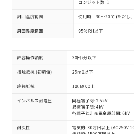
コンジット数: 1
周囲温度範囲
使用時: -30～70℃ (た
周囲湿度範囲
95%RH以下
※1 対応状況
対応済み：EU
対応予定：EU R
許容操作頻度
30回/分以下
対応予定なし：EU
調査・確認中：EU
ご利用条件
非該当品：ライセ
接触抵抗 (初期値)
25mΩ以下
※1 中国RoHS
仕入先様の事情に
があります。
以下の条件をお読
絶縁抵抗
100MΩ以上
「○」：最大均質
「×」：最大均質
本サービスは
当社は、これ
*EU RoHS指令（10物
インパルス耐電圧
同極端子間: 2.5kV
「－」：未確認で
鉛(Pb) 1000ppm以下、
くものです。
う）を輸出ま
記
説明
六価クロム(Cr(Ⅵ)) 1
異極端子間: 4kV
当社制御機器
などの必要な
フタル酸ビス(2-エチルヘ
号
各端子と非充電金属部間: 6kV
*中国RoHS10物質の基準値 
ル（DBP） 1000ppm
在庫状況およ
当社は規制貨
Pb(鉛) :1000ppm、 Hg
但し、RoHS指令で産
のであり、閲
ます。
Cr(Ⅵ)(六価クロム) : 
フタル酸エステル類の４
○
一定数以
耐久性
電気的: 30万回以上 (AC250V 1
DBP(フタル酸ジブチル) :
い。
当社は貴社製
DEHP(フタル酸ビス(2-エ
機械的: 1500万回以上