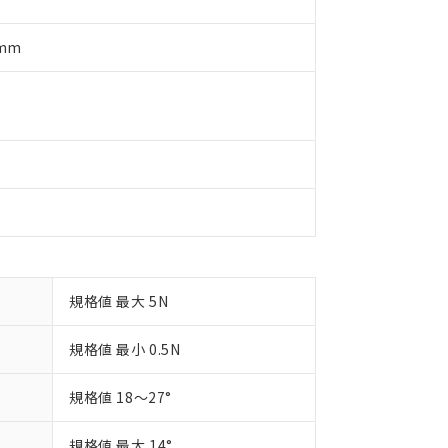
況および標準価格はお客様のお取引先、またはお客様担当のオムロ
用いたしません。
ご相談ください。
は満たないが在庫あり
製品を第三者に販売する場合は、上記1、2および3の内容を当該第
機器販売店や当社販売拠点は「
販売ネットワーク
」をご確認くだ
販売先および販売に係わる関係者が違法に輸出するおそれがある場
5mm
用期限
び標準価格結果を当社の事前の承諾なく第三者に漏洩または開示し
え状況などにより、予定月が前後することがあります。
(最新の在庫状況については、お客様のお取引先、またはお客様担当
（10物質）のすべてが基準値以下であることを示します。
店・当社販売員にご確認ください)
能（部品リスト作成サービス）をご利用いただくには、I-Webメン
使用状況下において有害物質が外部に漏えいし、環境に深刻な影響を
あります。
機種、また在庫状況の情報を公開していない機種
ェブサイト上で当社にご登録された部品リストについて、当社およ
書ダウンロード
す。当社販売部門へお問い合わせください。
品・サービスに関するお客様との取引・商談に必要な範囲で利用す
合意する
キャンセル
書をダウンロードすることができます。
利用者とは、
"個人情報の共同利用に関して"
の「1.共同利用者の
します。
10物質）の非含有証明書
明書（当社基準）
日時点で非含有を証明するもので、過去に遡って非含有を証明するも
令のフタル酸エステル類４物質の対応では、対応完了までの期間は出
規格値 最大 5N
備考欄に対応日を記載しておりました。
品への在庫切替を完了していることから、特段のことがない限り、20
規格値 最小 0.5N
す。
規格値 18～27°
規格値 最大 14°