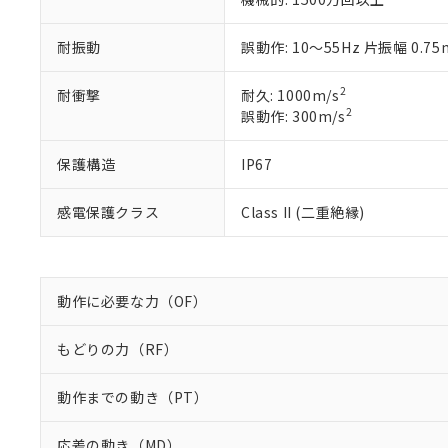
正式な納期状
置等に一切使
当社販売員に
※2 対応予定月
△
一定数に
当社は、貴社
オムロン制御
また当社は、
耐振動
誤動作: 10～55Hz 片振幅 0.7
※2 環境保護使
在庫状況およ
部品在庫の切り替
たしません。
－
在庫なし
す。
「ｅ」：有害物質
機器販売
2
耐衝撃
耐久: 1000m/s
マイパーツ機
「10」：通常の
2
誤動作: 300m/s
ている必要が
味します。
空
受注生産
お客様が当ウ
※3 非含有証明
「－」：未確認で
白
保護構造
IP67
が、当社の製
さい。
下記の非含有証明
※当社の共同
感電保護クラス
Class II (二重絶縁)
いる法人を指
EU RoHS指令（
51物質の非含有証
※本証明書は発行
また、RoHS指
動作に必要な力（OF）
混在することから
既に当社にて対応
もどりの力（RF）
り割愛しておりま
動作までの動き（PT）
応差の動き（MD）