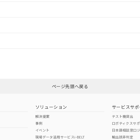
情報更新：2
ードすることができます。
情報更新：
ログイン/会員登録
CCC認証
電波法
みください。
Yes
N/A
非含有証明書
※3
ページ先頭へ戻る
ダウンロードはこちら
型式承認
NK型式承認
ABS型式承認
韓国
（日本
（アメリカ
ソリューション
サービスサポ
舶規格）
船舶規格）
船舶規格）
解決提案
テスト機貸出
事例
ロボティクスサ
No
No
イベント
日本語相談窓口
現場データ活用サービスi-BELT
輸出該非判定