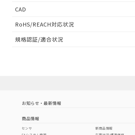
CAD
ログイン/会員登録いただくと、CADデータをダウンロ
RoHS/REACH対応状況
規格認証/適合状況
EU RoHS
注意事項・凡例
UL認証
CSA認証
CEマーキング
ダウンロードデータをご利用いただく前に、以下を必ずお読
Yes
Yes
Yes
対応状況
対応予定月
※1
※2
ソフトウェアの使用条件
対応済み
LR型式承認
DNV型式承認
BV型式承認
KR
（イギリス
（ノルウェー
（フランス
（
お知らせ・最新情報
中国 RoHS
注意事項・凡例
船舶規格）
船舶規格）
船舶規格）
船
商品情報
No
No
No
No
中国 RoHS表
取りつけ穴加工図
※1 ※2
センサ
新商品情報
FAシステム機器
在庫状況/標準価格