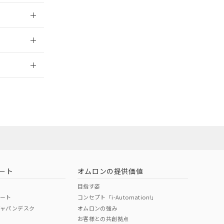
025/10/23
2026/7/29
ート
オムロンの提供価値
目指す姿
ポート
コンセプト「i-Automation!」
ジャパンデスク
オムロンの強み
お客様との共創拠点