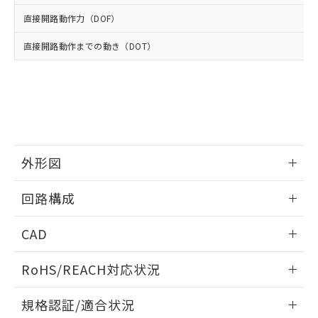
※2 環境保護使用期限
使用いたしません。
たはお客様担当のオムロン制御
ください。
直接開路動作力（DOF）
当社は、貴社製品を第三者に販売する
機器販売店・当社販売員にご確
在庫状況および標準価格結果を当社の
※2 対応予定月
「ｅ」：有害物質（10物質）のすべてが基
場合は、上記1、2および3の内容を当
認ください)
事前の承諾なく第三者に漏洩または開
直接開路動作までの動き（DOT）
準値以下であることを示します。
該第三者に通知します。また当社は、
示しないようお願いします。
部品在庫の切り替え状況などにより、予定
「10」：通常の使用状況下において有害物
販売先および販売に係わる関係者が違
マイパーツ機能（部品リスト作成サー
空
受注生産機種、また在庫状況の
月が前後することがあります。
質が外部に漏えいし、環境に深刻な影響を
法に輸出するおそれがある場合は、取
ビス）をご利用いただくには、I-Web
白
情報を公開していない機種
及ぼさない年数を意味します。
り引きをいたしません。
メンバーズにご登録されている必要が
「－」：未確認です。当社販売部門へお問
あります。
い合わせください。
お客様が当ウェブサイト上で当社にご
※3 非含有証明書ダウンロード
登録された部品リストについて、当社
外形図
および当社の共同利用者が、当社の製
下記の非含有証明書をダウンロードするこ
品・サービスに関するお客様との取
とができます。
情報更新：2025/10/23
合意する
キャンセル
引・商談に必要な範囲で利用すること
回路構成
をご了承ください。
EU RoHS指令（10物質）の非含有証明書
※当社の共同利用者とは、
"個人情報
情報更新：2025/10/23
51物質の非含有証明書（当社基準）
CAD
の共同利用に関して"
の「1.共同利
※本証明書は発行日時点で非含有を証明す
用者の範囲」に記載されている法人を
ログイン/会員登録いただくと、CADデータをダウンロー
るもので、過去に遡って非含有を証明する
指します。
RoHS/REACH対応状況
ドすることができます。
ものではありません。
また、RoHS指令のフタル酸エステル類４
情報更新：2026/7/29
規格認証/適合状況
物質の対応では、対応完了までの期間は出