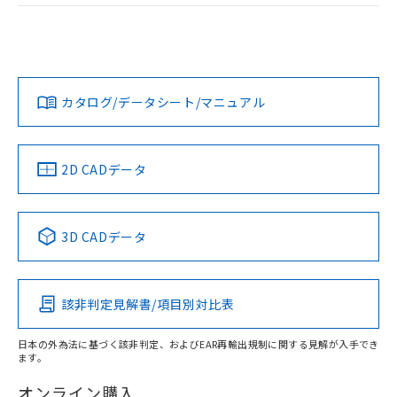
荷製品に未対応品が混在することから備考
ログイン/会員登録
EU RoHS
注意事項・凡例
欄に対応日を記載しておりました。
UL認証
CSA認証
CEマーキング
既に当社にて対応品への在庫切替を完了
していることから、特段のことがない限
Yes
Yes
Yes
対応状況
対応予定月
※1
※2
ダウンロードデータをご利用いただく前に、以下を必ずお読
り、2022年1月12日より割愛しておりま
みください。
す。
カタログ/データシート/マニュアル
対応済み
ソフトウェアの使用条件
LR型式承認
DNV型式承認
BV型式承認
KR型式承
（イギリス
（ノルウェー
（フランス
（韓国
船舶規格）
船舶規格）
船舶規格）
船舶規格
中国 RoHS
注意事項・凡例
2D CADデータ
取りつけ穴加工図
No
No
No
No
中国 RoHS表
※1 ※2
3D CADデータ
この製品の規格認証/適合状況ページへ
Pb
Hg
Cd
Cr(VI)
その他の認証はこちらのページからご検索ください
該非判定見解書/項目別対比表
O
O
O
O
日本の外為法に基づく該非判定、およびEAR再輸出規制に関する見解が入手でき
ます。
"対応済み"や非含有の記載がされた商品であっても、流通
在庫等で未対応品が混在する可能性があります。
オンライン購入