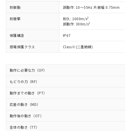
以下の条件をお読みいただき、同意のうえ
非含有に非対応の商品で、対応品を出す予
耐振動
誤動作: 10～55Hz 片振幅 0.75mm
ご利用ください。
定はありません。
調査・確認中：EU RoHS指令（10物質）の
2
耐衝撃
耐久: 1000m/s
本サービスは、当社制御機器事業取扱
※1 中国RoHS○×表
非含有の対応状況を調査中または確認中の
2
誤動作: 300m/s
商品の当社在庫状況および標準価格
商品です。
(税抜)を提供させていただくもので
「○」：最大均質材料含有率が中国RoHSの
非該当品：ライセンス料など無形物で、有
保護構造
IP67
す。
基準値以下であることを示します。
害物質有無と関係のない商品です。
当社制御機器事業取扱商品の中には、
「×」：最大均質材料含有率が中国RoHSの
感電保護クラス
Class II (二重絶縁)
仕入先様の事情により、非含有部品として
本サービスの対象外となる商品もある
基準値を超えていることを示します。
いたものが、含有品と判明した場合などや
当社は、これら貴社製品のうち、外国
ことをご了承ください。
「－」：未確認です。当社販売部門へお問
むを得ず変更することがあります。
為替および外国貿易法に定める商品
在庫状況および標準価格照会結果は、
い合わせください。
（以下｢規制貨物等」という）を輸出
記載している更新日時点での社内デー
動作に必要な力（OF）
*EU RoHS指令（10物質）：
または国外への提供する場合は、日本
記
タに基づき作成されるものであり、閲
説明
鉛(Pb) 1000ppm以下、 水銀(Hg) 1000ppm以下、 カド
*中国RoHS10物質の基準値 (GB/T26572)：
国政府の輸出許可(または役務取引許
号
覧された時点での実際の在庫および標
ミウム(Cd) 100ppm以下、
もどりの力（RF）
Pb(鉛) :1000ppm、 Hg(水銀) : 1000ppm、 Cd(カドミウ
可)を取得するなどの必要な手続きを
六価クロム(Cr(Ⅵ)) 1000ppm以下、ポリ臭化ビフェニル
ム) : 100ppm、
準価格とは異なる場合があることをご
類(PBB) 1000ppm以下、ポリ臭化ジフェニルエーテル類
Cr(Ⅵ)(六価クロム) : 1000ppm、 PBBs(ポリ臭化ビフェ
とります。
動作までの動き（PT）
了承ください。
(PBDE) 1000ppm以下、フタル酸ビス(2-エチルヘキシ
○
一定数以上の在庫あり
ニル類) : 1000ppm、 PBDEs(ポリ臭化ジフェニルエーテ
当社は規制貨物を破棄する場合は、完
ル) (DEHP)(別名：DOP) 1000ppm以下、フタル酸ブチ
正式な納期状況および標準価格はお客
ル類) : 1000ppm、
ルベンジル（BBP） 1000ppm以下、フタル酸ジブチル
全に破砕するなど、違法に輸出されな
DBP(フタル酸ジブチル) : 1000ppm、 DIBP(フタル酸ジ
応差の動き（MD）
様のお取引先、またはお客様担当のオ
（DBP） 1000ppm以下、フタル酸ジイソブチル
イソブチル) : 1000ppm、 BBP(フタル酸ブチルベンジ
△
一定数には満たないが在庫あり
いよう必要な手段を講じます。
ムロン制御機器販売店・当社販売員に
(DIBP) 1000ppm以下
ル) : 1000ppm、
動作後の動き（OT）
当社は貴社製品を、核兵器、ミサイ
但し、RoHS指令で産業用監視および制御機器に対する
DEHP(フタル酸ビス(2-エチルヘキシル)) : 1000ppm
ご相談ください。
適用除外項目は除く。
ル、化学兵器、生物兵器またはその他
－
在庫なし(最新の在庫状況につ
オムロン制御機器販売店や当社販売拠
フタル酸エステル類の４物質については閾値を超える意
全体の動き（TT）
武器並びにこれらの製造装置等に一切
いては、お客様のお取引先、ま
図的な使用がないことを確認しています。
点は「
販売ネットワーク
」をご確認