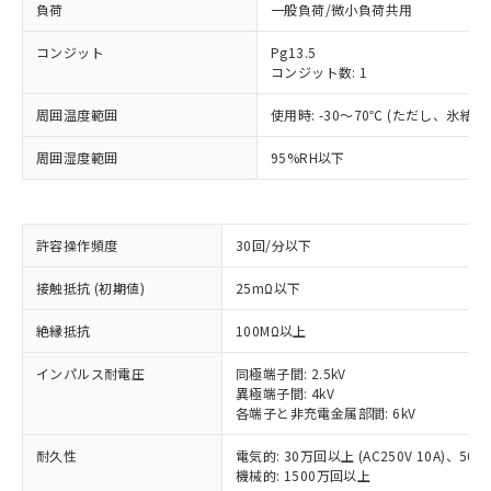
負荷
一般負荷/微小負荷共用
コンジット
Pg13.5
コンジット数: 1
周囲温度範囲
使用時: -30～70℃ (ただし、氷結
周囲湿度範囲
95%RH以下
許容操作頻度
30回/分以下
接触抵抗 (初期値)
25mΩ以下
※1 対応状況
絶縁抵抗
100MΩ以上
対応済み：EU RoHS指令（10物質）の
非含有に対応した製品が提供可能な商品で
インパルス耐電圧
同極端子間: 2.5kV
す。
異極端子間: 4kV
各端子と非充電金属部間: 6kV
対応予定：EU RoHS指令（10物質）の非含
ご利用条件
有に対応した製品に切り替える予定のある
耐久性
電気的: 30万回以上 (AC250V 10A)、50万回
商品です。
機械的: 1500万回以上
対応予定なし：EU RoHS指令（10物質）の