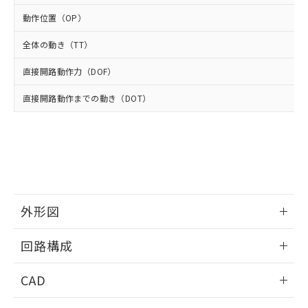
適用除外項目は除く。
ル、化学兵器、生物兵器またはその他
－
在庫なし(最新の在庫状況につ
オムロン制御機器販売店や当社販売拠
フタル酸エステル類の４物質については閾値を超える意
動作位置（OP）
武器並びにこれらの製造装置等に一切
いては、お客様のお取引先、ま
図的な使用がないことを確認しています。
点は「
販売ネットワーク
」をご確認
※2 環境保護使用期限
使用いたしません。
たはお客様担当のオムロン制御
ください。
全体の動き（TT）
当社は、貴社製品を第三者に販売する
機器販売店・当社販売員にご確
在庫状況および標準価格結果を当社の
※2 対応予定月
「ｅ」：有害物質（10物質）のすべてが基
場合は、上記1、2および3の内容を当
認ください)
事前の承諾なく第三者に漏洩または開
直接開路動作力（DOF）
準値以下であることを示します。
該第三者に通知します。また当社は、
示しないようお願いします。
部品在庫の切り替え状況などにより、予定
「10」：通常の使用状況下において有害物
販売先および販売に係わる関係者が違
マイパーツ機能（部品リスト作成サー
直接開路動作までの動き（DOT）
空
受注生産機種、また在庫状況の
月が前後することがあります。
質が外部に漏えいし、環境に深刻な影響を
法に輸出するおそれがある場合は、取
ビス）をご利用いただくには、I-Web
白
情報を公開していない機種
及ぼさない年数を意味します。
り引きをいたしません。
メンバーズにご登録されている必要が
「－」：未確認です。当社販売部門へお問
あります。
い合わせください。
お客様が当ウェブサイト上で当社にご
※3 非含有証明書ダウンロード
登録された部品リストについて、当社
および当社の共同利用者が、当社の製
下記の非含有証明書をダウンロードするこ
品・サービスに関するお客様との取
とができます。
外形図
合意する
キャンセル
引・商談に必要な範囲で利用すること
をご了承ください。
EU RoHS指令（10物質）の非含有証明書
情報更新：2025/10/23
※当社の共同利用者とは、
"個人情報
回路構成
51物質の非含有証明書（当社基準）
の共同利用に関して"
の「1.共同利
※本証明書は発行日時点で非含有を証明す
用者の範囲」に記載されている法人を
情報更新：2025/10/23
CAD
るもので、過去に遡って非含有を証明する
指します。
ものではありません。
ログイン/会員登録いただくと、CADデータをダウンロー