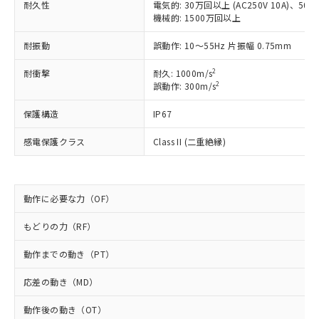
耐久性
電気的: 30万回以上 (AC250V 10A)、50万回
商品です。
機械的: 1500万回以上
対応予定なし：EU RoHS指令（10物質）の
以下の条件をお読みいただき、同意のうえ
非含有に非対応の商品で、対応品を出す予
耐振動
誤動作: 10～55Hz 片振幅 0.75mm
ご利用ください。
定はありません。
調査・確認中：EU RoHS指令（10物質）の
2
耐衝撃
耐久: 1000m/s
本サービスは、当社制御機器事業取扱
※1 中国RoHS○×表
非含有の対応状況を調査中または確認中の
2
誤動作: 300m/s
商品の当社在庫状況および標準価格
商品です。
(税抜)を提供させていただくもので
「○」：最大均質材料含有率が中国RoHSの
非該当品：ライセンス料など無形物で、有
保護構造
IP67
す。
基準値以下であることを示します。
害物質有無と関係のない商品です。
当社制御機器事業取扱商品の中には、
「×」：最大均質材料含有率が中国RoHSの
感電保護クラス
Class II (二重絶縁)
仕入先様の事情により、非含有部品として
本サービスの対象外となる商品もある
基準値を超えていることを示します。
いたものが、含有品と判明した場合などや
当社は、これら貴社製品のうち、外国
ことをご了承ください。
「－」：未確認です。当社販売部門へお問
むを得ず変更することがあります。
為替および外国貿易法に定める商品
在庫状況および標準価格照会結果は、
い合わせください。
（以下｢規制貨物等」という）を輸出
記載している更新日時点での社内デー
動作に必要な力（OF）
*EU RoHS指令（10物質）：
または国外への提供する場合は、日本
記
タに基づき作成されるものであり、閲
説明
鉛(Pb) 1000ppm以下、 水銀(Hg) 1000ppm以下、 カド
*中国RoHS10物質の基準値 (GB/T26572)：
国政府の輸出許可(または役務取引許
号
覧された時点での実際の在庫および標
ミウム(Cd) 100ppm以下、
もどりの力（RF）
Pb(鉛) :1000ppm、 Hg(水銀) : 1000ppm、 Cd(カドミウ
可)を取得するなどの必要な手続きを
六価クロム(Cr(Ⅵ)) 1000ppm以下、ポリ臭化ビフェニル
ム) : 100ppm、
準価格とは異なる場合があることをご
類(PBB) 1000ppm以下、ポリ臭化ジフェニルエーテル類
Cr(Ⅵ)(六価クロム) : 1000ppm、 PBBs(ポリ臭化ビフェ
とります。
動作までの動き（PT）
了承ください。
(PBDE) 1000ppm以下、フタル酸ビス(2-エチルヘキシ
○
一定数以上の在庫あり
ニル類) : 1000ppm、 PBDEs(ポリ臭化ジフェニルエーテ
当社は規制貨物を破棄する場合は、完
ル) (DEHP)(別名：DOP) 1000ppm以下、フタル酸ブチ
正式な納期状況および標準価格はお客
ル類) : 1000ppm、
ルベンジル（BBP） 1000ppm以下、フタル酸ジブチル
全に破砕するなど、違法に輸出されな
DBP(フタル酸ジブチル) : 1000ppm、 DIBP(フタル酸ジ
応差の動き（MD）
様のお取引先、またはお客様担当のオ
（DBP） 1000ppm以下、フタル酸ジイソブチル
イソブチル) : 1000ppm、 BBP(フタル酸ブチルベンジ
△
一定数には満たないが在庫あり
いよう必要な手段を講じます。
ムロン制御機器販売店・当社販売員に
(DIBP) 1000ppm以下
ル) : 1000ppm、
動作後の動き（OT）
当社は貴社製品を、核兵器、ミサイ
但し、RoHS指令で産業用監視および制御機器に対する
DEHP(フタル酸ビス(2-エチルヘキシル)) : 1000ppm
ご相談ください。