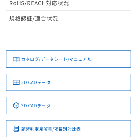
また、RoHS指令のフタル酸エステル類４
RoHS/REACH対応状況
ドすることができます。
物質の対応では、対応完了までの期間は出
荷製品に未対応品が混在することから備考
情報更新：2026/7/29
規格認証/適合状況
欄に対応日を記載しておりました。
既に当社にて対応品への在庫切替を完了
ログイン/会員登録
EU RoHS
注意事項・凡例
していることから、特段のことがない限
UL認証
CSA認証
CEマーキング
り、2022年1月12日より割愛しておりま
Yes
Yes
Yes
す。
対応状況
対応予定月
※1
※2
ダウンロードデータをご利用いただく前に、以下を必ずお読
みください。
カタログ/データシート/マニュアル
対応済み
ソフトウェアの使用条件
LR型式承認
DNV型式承認
BV型式承認
KR型式承
（イギリス
（ノルウェー
（フランス
（韓国
船舶規格）
船舶規格）
船舶規格）
船舶規格
中国 RoHS
注意事項・凡例
2D CADデータ
取りつけ穴加工図
No
No
No
No
中国 RoHS表
※1 ※2
3D CADデータ
この製品の規格認証/適合状況ページへ
Pb
Hg
Cd
Cr(VI)
その他の認証はこちらのページからご検索ください
該非判定見解書/項目別対比表
O
O
O
O