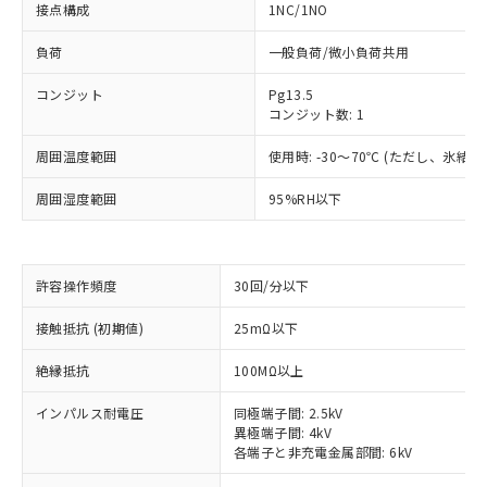
接点構成
1NC/1NO
負荷
一般負荷/微小負荷共用
コンジット
Pg13.5
コンジット数: 1
周囲温度範囲
使用時: -30～70℃ (ただし、氷結
周囲湿度範囲
95%RH以下
許容操作頻度
30回/分以下
接触抵抗 (初期値)
25mΩ以下
※1 対応状況
絶縁抵抗
100MΩ以上
対応済み：EU RoHS指令（10物質）の
非含有に対応した製品が提供可能な商品で
インパルス耐電圧
同極端子間: 2.5kV
す。
異極端子間: 4kV
各端子と非充電金属部間: 6kV
対応予定：EU RoHS指令（10物質）の非含
ご利用条件
有に対応した製品に切り替える予定のある