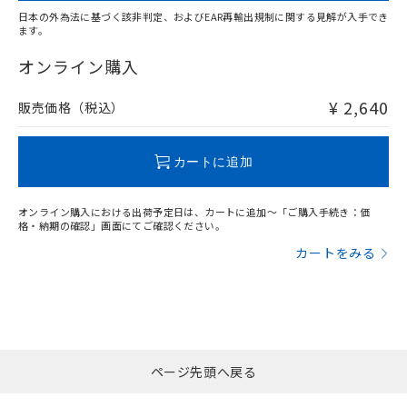
日本の外為法に基づく該非判定、およびEAR再輸出規制に関する見解が入手でき
ます。
"対応済み"や非含有の記載がされた商品であっても、流通
在庫等で未対応品が混在する可能性があります。
オンライン購入
非含有品が必要な際は、弊社営業部門もしくは販売店へお
問い合わせください。
¥ 2,640
販売価格（税込）
この製品のRoHS/REACH対応状況ページへ
カートに追加
オンライン購入における出荷予定日は、カートに追加～「ご購入手続き：価
格・納期の確認」画面にてご確認ください。
カートをみる
ページ先頭へ戻る