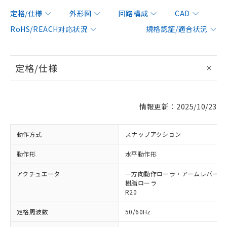
定格/仕様
外形図
回路構成
CAD
RoHS/REACH対応状況
規格認証/適合状況
定格/仕様
情報更新：2025/10/23
動作方式
スナップアクション
動作形
水平動作形
アクチュエータ
一方向動作ローラ・アームレバー形 φ
樹脂ローラ
R20
定格周波数
50/60Hz