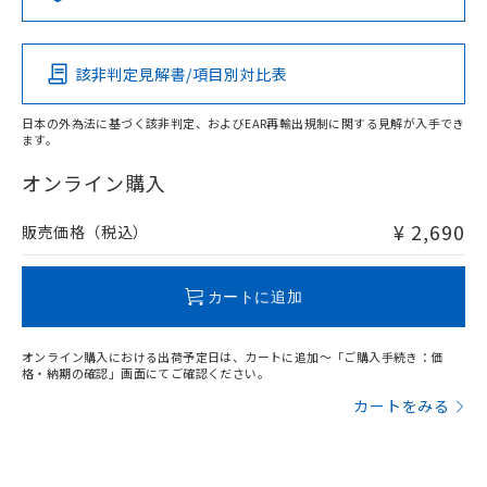
この製品の規格認証/適合状況ページへ
Pb
Hg
Cd
Cr(VI)
その他の認証はこちらのページからご検索ください
該非判定見解書/項目別対比表
X
O
O
O
日本の外為法に基づく該非判定、およびEAR再輸出規制に関する見解が入手でき
ます。
"対応済み"や非含有の記載がされた商品であっても、流通
在庫等で未対応品が混在する可能性があります。
オンライン購入
非含有品が必要な際は、弊社営業部門もしくは販売店へお
問い合わせください。
¥ 2,690
販売価格（税込）
この製品のRoHS/REACH対応状況ページへ
カートに追加
オンライン購入における出荷予定日は、カートに追加～「ご購入手続き：価
格・納期の確認」画面にてご確認ください。
カートをみる