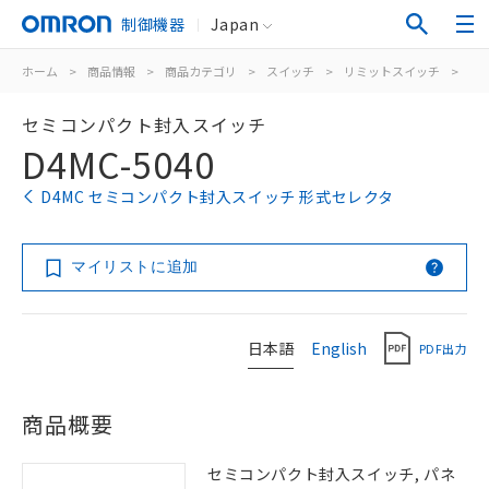
制御機器
Japan
ホーム
>
商品情報
>
商品カテゴリ
>
スイッチ
>
リミットスイッチ
>
汎
セミコンパクト封入スイッチ
D4MC-5040
D4MC セミコンパクト封入スイッチ 形式セレクタ
マイリストに追加
日本語
English
PDF出力
商品概要
セミコンパクト封入スイッチ, パネ