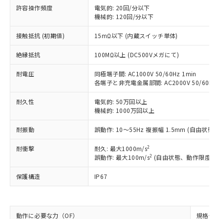
許容操作頻度
電気的: 20回/分以下
対応予定：EU RoHS指令（10物質）の非含
ご利用条件
機械的: 120回/分以下
有に対応した製品に切り替える予定のある
商品です。
接触抵抗 (初期値)
15mΩ以下 (内蔵スイッチ単体)
対応予定なし：EU RoHS指令（10物質）の
以下の条件をお読みいただき、同意のうえ
非含有に非対応の商品で、対応品を出す予
絶縁抵抗
100MΩ以上 (DC500Vメガにて)
ご利用ください。
定はありません。
調査・確認中：EU RoHS指令（10物質）の
耐電圧
同極端子間: AC1000V 50/60Hz 1min
本サービスは、当社制御機器事業取扱
※1 中国RoHS○×表
非含有の対応状況を調査中または確認中の
各端子と非充電金属部間: AC2000V 50/60Hz 
商品の当社在庫状況および標準価格
商品です。
(税抜)を提供させていただくもので
「○」：最大均質材料含有率が中国RoHSの
非該当品：ライセンス料など無形物で、有
耐久性
電気的: 50万回以上
す。
基準値以下であることを示します。
機械的: 1000万回以上
害物質有無と関係のない商品です。
当社制御機器事業取扱商品の中には、
「×」：最大均質材料含有率が中国RoHSの
仕入先様の事情により、非含有部品として
本サービスの対象外となる商品もある
耐振動
誤動作: 10～55Hz 複振幅 1.5mm (自由
基準値を超えていることを示します。
いたものが、含有品と判明した場合などや
当社は、これら貴社製品のうち、外国
ことをご了承ください。
「－」：未確認です。当社販売部門へお問
むを得ず変更することがあります。
為替および外国貿易法に定める商品
在庫状況および標準価格照会結果は、
2
耐衝撃
耐久: 最大1000m/s
い合わせください。
（以下｢規制貨物等」という）を輸出
記載している更新日時点での社内デー
2
誤動作: 最大100m/s
(自由状態、動作限度位置
*EU RoHS指令（10物質）：
または国外への提供する場合は、日本
記
タに基づき作成されるものであり、閲
説明
鉛(Pb) 1000ppm以下、 水銀(Hg) 1000ppm以下、 カド
*中国RoHS10物質の基準値 (GB/T26572)：
国政府の輸出許可(または役務取引許
保護構造
IP67
号
覧された時点での実際の在庫および標
ミウム(Cd) 100ppm以下、
Pb(鉛) :1000ppm、 Hg(水銀) : 1000ppm、 Cd(カドミウ
可)を取得するなどの必要な手続きを
六価クロム(Cr(Ⅵ)) 1000ppm以下、ポリ臭化ビフェニル
ム) : 100ppm、
準価格とは異なる場合があることをご
類(PBB) 1000ppm以下、ポリ臭化ジフェニルエーテル類
Cr(Ⅵ)(六価クロム) : 1000ppm、 PBBs(ポリ臭化ビフェ
とります。
了承ください。
(PBDE) 1000ppm以下、フタル酸ビス(2-エチルヘキシ
○
一定数以上の在庫あり
ニル類) : 1000ppm、 PBDEs(ポリ臭化ジフェニルエーテ
当社は規制貨物を破棄する場合は、完
ル) (DEHP)(別名：DOP) 1000ppm以下、フタル酸ブチ
正式な納期状況および標準価格はお客
ル類) : 1000ppm、
ルベンジル（BBP） 1000ppm以下、フタル酸ジブチル
全に破砕するなど、違法に輸出されな
動作に必要な力（OF）
規格値 最
DBP(フタル酸ジブチル) : 1000ppm、 DIBP(フタル酸ジ
様のお取引先、またはお客様担当のオ