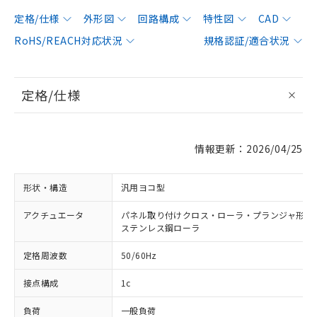
定格/仕様
外形図
回路構成
特性図
CAD
RoHS/REACH対応状況
規格認証/適合状況
定格/仕様
情報更新：2026/04/25
形状・構造
汎用ヨコ型
アクチュエータ
パネル取り付けクロス・ローラ・プランジャ形 φ12
ステンレス鋼ローラ
定格周波数
50/60Hz
接点構成
1c
負荷
一般負荷