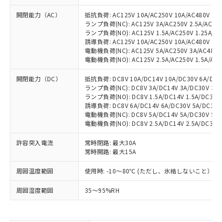
開閉能力（AC）
抵抗負荷: AC125V 10A/AC250V 10A/AC480V 3A
ランプ負荷(NC): AC125V 3A/AC250V 2.5A/AC480
ランプ負荷(NO): AC125V 1.5A/AC250V 1.25A/AC
誘導負荷: AC125V 10A/AC250V 10A/AC480V 2.5
電動機負荷(NC): AC125V 5A/AC250V 3A/AC480V 
電動機負荷(NO): AC125V 2.5A/AC250V 1.5A/AC4
開閉能力（DC）
抵抗負荷: DC8V 10A/DC14V 10A/DC30V 6A/DC12
ランプ負荷(NC): DC8V 3A/DC14V 3A/DC30V 3A/D
ランプ負荷(NO): DC8V 1.5A/DC14V 1.5A/DC30V 1
誘導負荷: DC8V 6A/DC14V 6A/DC30V 5A/DC125V
電動機負荷(NC): DC8V 5A/DC14V 5A/DC30V 5A/D
電動機負荷(NO): DC8V 2.5A/DC14V 2.5A/DC30V 2
許容突入電流
常時閉路: 最大30A
常時開路: 最大15A
周囲温度範囲
使用時: -10～80℃ (ただし、氷結しないこと）
※1 対応状況
周囲湿度範囲
35～95%RH
対応済み：EU RoHS指令（10物質）の
非含有に対応した製品が提供可能な商品で
す。