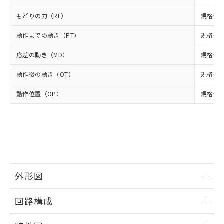
（DBP） 1000ppm以下、フタル酸ジイソブチル
イソブチル) : 1000ppm、 BBP(フタル酸ブチルベンジ
△
一定数には満たないが在庫あり
いよう必要な手段を講じます。
ムロン制御機器販売店・当社販売員に
(DIBP) 1000ppm以下
ル) : 1000ppm、
もどりの力（RF）
規格値 最
当社は貴社製品を、核兵器、ミサイ
但し、RoHS指令で産業用監視および制御機器に対する
DEHP(フタル酸ビス(2-エチルヘキシル)) : 1000ppm
ご相談ください。
適用除外項目は除く。
ル、化学兵器、生物兵器またはその他
－
在庫なし(最新の在庫状況につ
オムロン制御機器販売店や当社販売拠
フタル酸エステル類の４物質については閾値を超える意
動作までの動き（PT）
規格値 最
武器並びにこれらの製造装置等に一切
いては、お客様のお取引先、ま
図的な使用がないことを確認しています。
点は「
販売ネットワーク
」をご確認
※2 環境保護使用期限
使用いたしません。
たはお客様担当のオムロン制御
ください。
応差の動き（MD）
規格値 最
当社は、貴社製品を第三者に販売する
機器販売店・当社販売員にご確
在庫状況および標準価格結果を当社の
※2 対応予定月
「ｅ」：有害物質（10物質）のすべてが基
場合は、上記1、2および3の内容を当
認ください)
事前の承諾なく第三者に漏洩または開
動作後の動き（OT）
規格値 
準値以下であることを示します。
該第三者に通知します。また当社は、
示しないようお願いします。
部品在庫の切り替え状況などにより、予定
「10」：通常の使用状況下において有害物
販売先および販売に係わる関係者が違
マイパーツ機能（部品リスト作成サー
動作位置（OP）
規格値 3
空
受注生産機種、また在庫状況の
月が前後することがあります。
質が外部に漏えいし、環境に深刻な影響を
法に輸出するおそれがある場合は、取
ビス）をご利用いただくには、I-Web
白
情報を公開していない機種
及ぼさない年数を意味します。
り引きをいたしません。
メンバーズにご登録されている必要が
「－」：未確認です。当社販売部門へお問
あります。
い合わせください。
お客様が当ウェブサイト上で当社にご
※3 非含有証明書ダウンロード
登録された部品リストについて、当社
および当社の共同利用者が、当社の製
下記の非含有証明書をダウンロードするこ
品・サービスに関するお客様との取
とができます。
外形図
合意する
キャンセル
引・商談に必要な範囲で利用すること
をご了承ください。
情報更新：2026/04/25
EU RoHS指令（10物質）の非含有証明書
※当社の共同利用者とは、
"個人情報
回路構成
51物質の非含有証明書（当社基準）
の共同利用に関して"
の「1.共同利
※本証明書は発行日時点で非含有を証明す
情報更新：2026/04/25
用者の範囲」に記載されている法人を