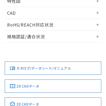
特性図
るもので、過去に遡って非含有を証明する
指します。
ものではありません。
情報更新：2026/04/25
また、RoHS指令のフタル酸エステル類４
CAD
物質の対応では、対応完了までの期間は出
耐久曲線図
荷製品に未対応品が混在することから備考
ログイン/会員登録いただくと、CADデータをダウンロー
RoHS/REACH対応状況
電気的:
欄に対応日を記載しておりました。
ドすることができます。
既に当社にて対応品への在庫切替を完了
情報更新：2026/7/29
規格認証/適合状況
していることから、特段のことがない限
り、2022年1月12日より割愛しておりま
ログイン/会員登録
EU RoHS
注意事項・凡例
す。
UL認証
CSA認証
CEマーキング
Yes
Yes
Yes
対応状況
対応予定月
※1
※2
取りつけ穴加工図
ダウンロードデータをご利用いただく前に、以下を必ずお読
みください。
カタログ/データシート/マニュアル
対応済み
ソフトウェアの使用条件
LR型式承認
DNV型式承認
BV型式承認
KR型式承
（イギリス
（ノルウェー
（フランス
（韓国
船舶規格）
船舶規格）
船舶規格）
船舶規格
中国 RoHS
注意事項・凡例
2D CADデータ
No
No
No
No
中国 RoHS表
※1 ※2
3D CADデータ