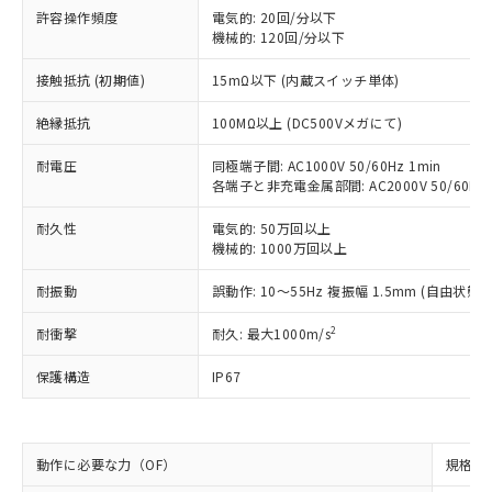
対応予定：EU RoHS指令（10物質）の非含
許容操作頻度
電気的: 20回/分以下
ご利用条件
有に対応した製品に切り替える予定のある
機械的: 120回/分以下
商品です。
対応予定なし：EU RoHS指令（10物質）の
接触抵抗 (初期値)
15mΩ以下 (内蔵スイッチ単体)
以下の条件をお読みいただき、同意のうえ
非含有に非対応の商品で、対応品を出す予
ご利用ください。
絶縁抵抗
100MΩ以上 (DC500Vメガにて)
定はありません。
調査・確認中：EU RoHS指令（10物質）の
本サービスは、当社制御機器事業取扱
※1 中国RoHS○×表
耐電圧
同極端子間: AC1000V 50/60Hz 1min
非含有の対応状況を調査中または確認中の
商品の当社在庫状況および標準価格
各端子と非充電金属部間: AC2000V 50/60Hz 
商品です。
(税抜)を提供させていただくもので
「○」：最大均質材料含有率が中国RoHSの
非該当品：ライセンス料など無形物で、有
す。
耐久性
電気的: 50万回以上
基準値以下であることを示します。
害物質有無と関係のない商品です。
機械的: 1000万回以上
当社制御機器事業取扱商品の中には、
「×」：最大均質材料含有率が中国RoHSの
仕入先様の事情により、非含有部品として
本サービスの対象外となる商品もある
基準値を超えていることを示します。
いたものが、含有品と判明した場合などや
当社は、これら貴社製品のうち、外国
耐振動
誤動作: 10～55Hz 複振幅 1.5mm (自由
ことをご了承ください。
「－」：未確認です。当社販売部門へお問
むを得ず変更することがあります。
為替および外国貿易法に定める商品
在庫状況および標準価格照会結果は、
い合わせください。
2
耐衝撃
耐久: 最大1000m/s
（以下｢規制貨物等」という）を輸出
記載している更新日時点での社内デー
*EU RoHS指令（10物質）：
または国外への提供する場合は、日本
記
タに基づき作成されるものであり、閲
説明
鉛(Pb) 1000ppm以下、 水銀(Hg) 1000ppm以下、 カド
*中国RoHS10物質の基準値 (GB/T26572)：
保護構造
IP67
国政府の輸出許可(または役務取引許
号
覧された時点での実際の在庫および標
ミウム(Cd) 100ppm以下、
Pb(鉛) :1000ppm、 Hg(水銀) : 1000ppm、 Cd(カドミウ
可)を取得するなどの必要な手続きを
六価クロム(Cr(Ⅵ)) 1000ppm以下、ポリ臭化ビフェニル
ム) : 100ppm、
準価格とは異なる場合があることをご
類(PBB) 1000ppm以下、ポリ臭化ジフェニルエーテル類
Cr(Ⅵ)(六価クロム) : 1000ppm、 PBBs(ポリ臭化ビフェ
とります。
了承ください。
(PBDE) 1000ppm以下、フタル酸ビス(2-エチルヘキシ
○
一定数以上の在庫あり
ニル類) : 1000ppm、 PBDEs(ポリ臭化ジフェニルエーテ
当社は規制貨物を破棄する場合は、完
ル) (DEHP)(別名：DOP) 1000ppm以下、フタル酸ブチ
正式な納期状況および標準価格はお客
ル類) : 1000ppm、
動作に必要な力（OF）
規格値 
ルベンジル（BBP） 1000ppm以下、フタル酸ジブチル
全に破砕するなど、違法に輸出されな
DBP(フタル酸ジブチル) : 1000ppm、 DIBP(フタル酸ジ
様のお取引先、またはお客様担当のオ
（DBP） 1000ppm以下、フタル酸ジイソブチル
イソブチル) : 1000ppm、 BBP(フタル酸ブチルベンジ