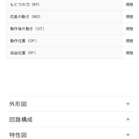
△
一定数には満たないが在庫あり
いよう必要な手段を講じます。
ムロン制御機器販売店・当社販売員に
(DIBP) 1000ppm以下
もどりの力（RF）
規格値 
ル) : 1000ppm、
当社は貴社製品を、核兵器、ミサイ
但し、RoHS指令で産業用監視および制御機器に対する
DEHP(フタル酸ビス(2-エチルヘキシル)) : 1000ppm
ご相談ください。
適用除外項目は除く。
ル、化学兵器、生物兵器またはその他
－
在庫なし(最新の在庫状況につ
オムロン制御機器販売店や当社販売拠
応差の動き（MD）
規格値 
フタル酸エステル類の４物質については閾値を超える意
武器並びにこれらの製造装置等に一切
いては、お客様のお取引先、ま
図的な使用がないことを確認しています。
点は「
販売ネットワーク
」をご確認
※2 環境保護使用期限
使用いたしません。
たはお客様担当のオムロン制御
動作後の動き（OT）
規格値 
ください。
当社は、貴社製品を第三者に販売する
機器販売店・当社販売員にご確
在庫状況および標準価格結果を当社の
※2 対応予定月
「ｅ」：有害物質（10物質）のすべてが基
場合は、上記1、2および3の内容を当
動作位置（OP）
規格値 
認ください)
事前の承諾なく第三者に漏洩または開
準値以下であることを示します。
該第三者に通知します。また当社は、
示しないようお願いします。
部品在庫の切り替え状況などにより、予定
「10」：通常の使用状況下において有害物
自由位置（FP）
規格値 
販売先および販売に係わる関係者が違
マイパーツ機能（部品リスト作成サー
空
受注生産機種、また在庫状況の
月が前後することがあります。
質が外部に漏えいし、環境に深刻な影響を
法に輸出するおそれがある場合は、取
ビス）をご利用いただくには、I-Web
白
情報を公開していない機種
及ぼさない年数を意味します。
り引きをいたしません。
メンバーズにご登録されている必要が
「－」：未確認です。当社販売部門へお問
あります。
い合わせください。
お客様が当ウェブサイト上で当社にご
※3 非含有証明書ダウンロード
登録された部品リストについて、当社
および当社の共同利用者が、当社の製
下記の非含有証明書をダウンロードするこ
品・サービスに関するお客様との取
外形図
とができます。
合意する
キャンセル
引・商談に必要な範囲で利用すること
をご了承ください。
情報更新：2026/04/25
回路構成
EU RoHS指令（10物質）の非含有証明書
※当社の共同利用者とは、
"個人情報
51物質の非含有証明書（当社基準）
の共同利用に関して"
の「1.共同利
情報更新：2026/04/25
※本証明書は発行日時点で非含有を証明す
特性図
用者の範囲」に記載されている法人を
るもので、過去に遡って非含有を証明する