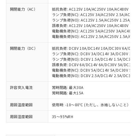
開閉能力（AC）
抵抗負荷: AC125V 10A/AC250V 10A/AC480V 3A
ランプ負荷(NC): AC125V 3A/AC250V 2.5A/AC480
ランプ負荷(NO): AC125V 1.5A/AC250V 1.25A/AC
誘導負荷: AC125V 10A/AC250V 10A/AC480V 2.5
電動機負荷(NC): AC125V 5A/AC250V 3A/AC480V 
電動機負荷(NO): AC125V 2.5A/AC250V 1.5A/AC4
開閉能力（DC）
抵抗負荷: DC8V 10A/DC14V 10A/DC30V 6A/DC12
ランプ負荷(NC): DC8V 3A/DC14V 3A/DC30V 3A/D
ランプ負荷(NO): DC8V 1.5A/DC14V 1.5A/DC30V 1
誘導負荷: DC8V 6A/DC14V 6A/DC30V 5A/DC125V
電動機負荷(NC): DC8V 5A/DC14V 5A/DC30V 5A/D
電動機負荷(NO): DC8V 2.5A/DC14V 2.5A/DC30V 2
許容突入電流
常時閉路: 最大30A
常時開路: 最大15A
周囲温度範囲
使用時: -10～80℃ (ただし、氷結しないこと）
※1 対応状況
周囲湿度範囲
35～95%RH
対応済み：EU RoHS指令（10物質）の
非含有に対応した製品が提供可能な商品で
す。