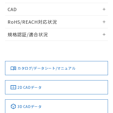
指します。
ものではありません。
情報更新：2026/04/25
CAD
また、RoHS指令のフタル酸エステル類４
物質の対応では、対応完了までの期間は出
耐久曲線図
ログイン/会員登録いただくと、CADデータをダウンロー
荷製品に未対応品が混在することから備考
RoHS/REACH対応状況
電気的:
ドすることができます。
欄に対応日を記載しておりました。
情報更新：2026/7/29
既に当社にて対応品への在庫切替を完了
規格認証/適合状況
していることから、特段のことがない限
ログイン/会員登録
り、2022年1月12日より割愛しておりま
EU RoHS
注意事項・凡例
UL認証
CSA認証
CEマーキング
す。
Yes
Yes
Yes
取りつけ穴加工図
対応状況
対応予定月
※1
※2
ダウンロードデータをご利用いただく前に、以下を必ずお読
みください。
カタログ/データシート/マニュアル
対応済み
ソフトウェアの使用条件
LR型式承認
DNV型式承認
BV型式承認
KR型式承
（イギリス
（ノルウェー
（フランス
（韓国
船舶規格）
船舶規格）
船舶規格）
船舶規格
中国 RoHS
注意事項・凡例
2D CADデータ
No
No
No
No
中国 RoHS表
※1 ※2
3D CADデータ
この製品の規格認証/適合状況ページへ
Pb
Hg
Cd
Cr(VI)