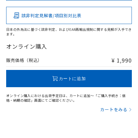
その他の認証はこちらのページからご検索ください
該非判定見解書/項目別対比表
X
O
O
O
日本の外為法に基づく該非判定、およびEAR再輸出規制に関する見解が入手でき
ます。
"対応済み"や非含有の記載がされた商品であっても、流通
在庫等で未対応品が混在する可能性があります。
オンライン購入
非含有品が必要な際は、弊社営業部門もしくは販売店へお
問い合わせください。
¥ 1,990
販売価格（税込）
この製品のRoHS/REACH対応状況ページへ
カートに追加
オンライン購入における出荷予定日は、カートに追加～「ご購入手続き：価
格・納期の確認」画面にてご確認ください。
カートをみる