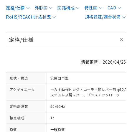
定格/仕様
外形図
回路構成
特性図
CAD
RoHS/REACH対応状況
規格認証/適合状況
定格/仕様
情報更新：2026/04/25
形状・構造
汎用ヨコ型
アクチュエータ
一方向動作ヒンジ・ローラ・短レバー形 φ12.7×7
ステンレス鋼レバー、プラスチックローラ
定格周波数
50/60Hz
接点構成
1c
負荷
一般負荷