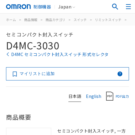
制御機器
Japan
ホーム
>
商品情報
>
商品カテゴリ
>
スイッチ
>
リミットスイッチ
>
汎
セミコンパクト封入スイッチ
D4MC-3030
D4MC セミコンパクト封入スイッチ 形式セレクタ
マイリストに追加
日本語
English
PDF出力
商品概要
セミコンパクト封入スイッチ, 一方